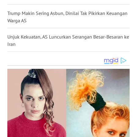
WN
KALTARA
Trump Makin Sering Asbun, Dinilai Tak Pikirkan Keuangan
Warga AS
WN
KALSEL
Unjuk Kekuatan, AS Luncurkan Serangan Besar-Besaran ke
Iran
WN
KALTIM
WN
SULSEL
WN
GORONTALO
WN
SULUT