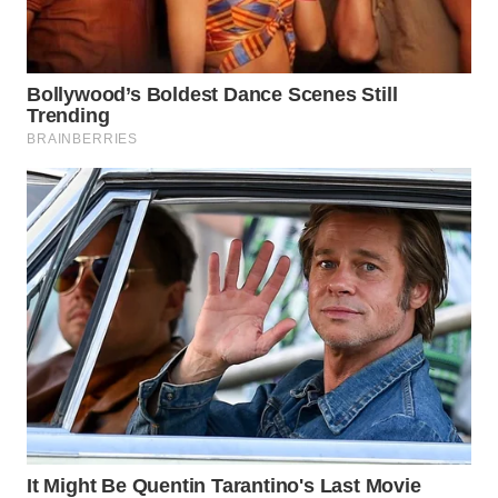
WN
SUMEDANG
WN
CIANJUR
WN
KEPULAUAN
SERIBU
WN
TANGERANG
WN
BINJAI
WN
CIREBON