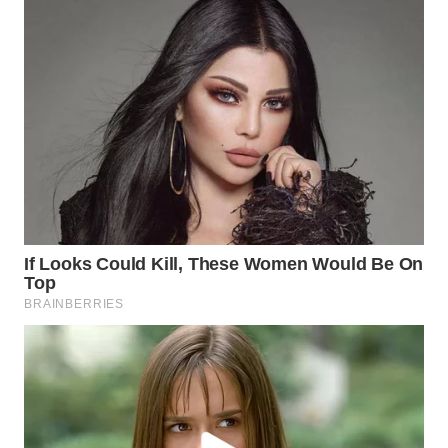
WAHANA
LISTRIK
WAHANA
TRAVEL
WAHANA
TV
WAHANANEWS
ID
WAHANANEWS
CO ID
WAHANANEWS
NET