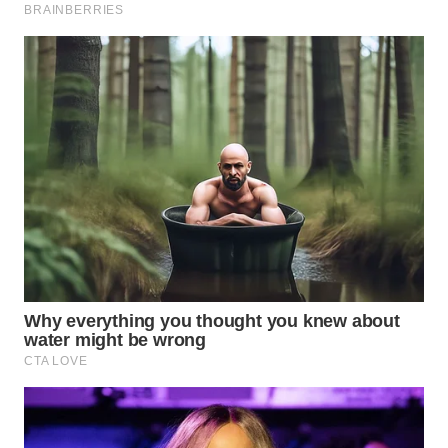
WN
INDRAMAYU
WN
KUNINGAN
WN
MAJALENGKA
WN
SUBANG
WN
SUKABUMI
WN
PURWAKARTA