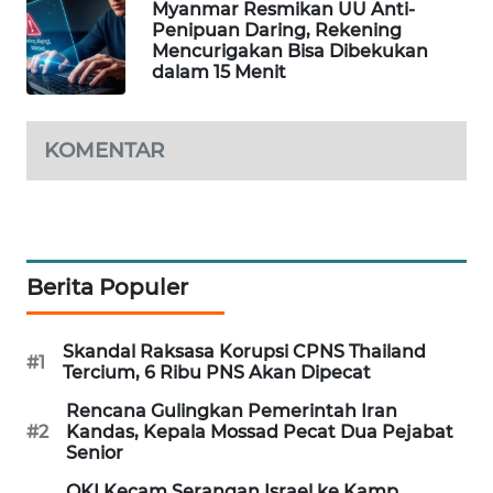
Myanmar Resmikan UU Anti-
PORTAL
Penipuan Daring, Rekening
KONSUMEN
Mencurigakan Bisa Dibekukan
dalam 15 Menit
FORWAMKI
KOMENTAR
ALPERKLINAS
FORJASIDA
TAMBANG
Berita Populer
NEWS
Skandal Raksasa Korupsi CPNS Thailand
SITUNGIR
#1
Tercium, 6 Ribu PNS Akan Dipecat
NEWS
Rencana Gulingkan Pemerintah Iran
#2
Kandas, Kepala Mossad Pecat Dua Pejabat
SIDIKALANG
Senior
NEWS
OKI Kecam Serangan Israel ke Kamp