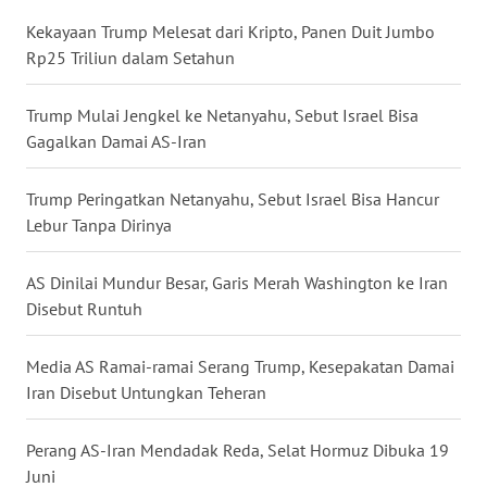
WN
Kekayaan Trump Melesat dari Kripto, Panen Duit Jumbo
NUSANTARA
Rp25 Triliun dalam Setahun
WN
Trump Mulai Jengkel ke Netanyahu, Sebut Israel Bisa
JOGJA
Gagalkan Damai AS-Iran
WN
Trump Peringatkan Netanyahu, Sebut Israel Bisa Hancur
JATIM
Lebur Tanpa Dirinya
WN
AS Dinilai Mundur Besar, Garis Merah Washington ke Iran
BALI
Disebut Runtuh
WN
Media AS Ramai-ramai Serang Trump, Kesepakatan Damai
KALBAR
Iran Disebut Untungkan Teheran
WN
Perang AS-Iran Mendadak Reda, Selat Hormuz Dibuka 19
KALTENG
Juni