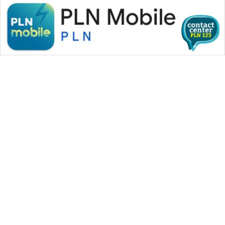
WAHANA MEDIA GROUP
|
|
|
WAHANA NEWS co
WAHANA TANI
WAHANA ADVOKAT
|
|
WAHANA INFRASTRUKTUR
WAHANA KONSUMEN
|
|
|
WAHANA LISTRIK
WAHANA TRAVEL
WAHANA TV
|
|
|
WAHANANEWS id
WAHANANEWS CO ID
WAHANANEWS NET