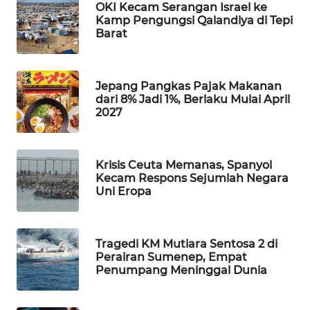
OKI Kecam Serangan Israel ke
Kamp Pengungsi Qalandiya di Tepi
MAWAKA
Barat
ID
MARTABAT
Jepang Pangkas Pajak Makanan
NET
dari 8% Jadi 1%, Berlaku Mulai April
2027
PLN
WATCH
Krisis Ceuta Memanas, Spanyol
MKLI
Kecam Respons Sejumlah Negara
Uni Eropa
LPKKI
Tragedi KM Mutiara Sentosa 2 di
LKKI
Perairan Sumenep, Empat
Penumpang Meninggal Dunia
KOPEKLIN