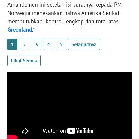
Amandemen ini setelah isi suratnya kepada PM
WN
Norwegia menekankan bahwa Amerika Serikat
SERAMBI
membutuhkan “kontrol lengkap dan total atas
Greenland
.”
WN
JAMBI
1
2
3
4
5
Selanjutnya
WN
Lihat Semua
SULTRA
WN
NTB
WN
SULTENG
WN
SULBAR