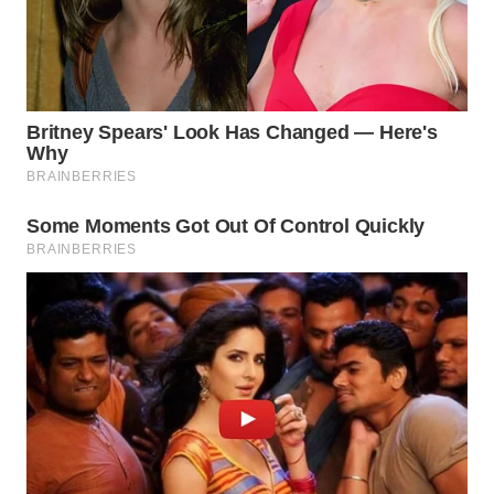
WN
BOGOR
WN
DEPOK
WN
TAPANULI
UTARA
WN
SAMOSIR
WN
PADANG
LAWAS