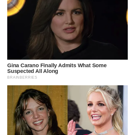
TAPANULI
TENGAH
WN DELI
SERDANG
WN
TEBING
TINGGI
WN
PAKPAK
WN
KARAWANG
WN
BEKASI