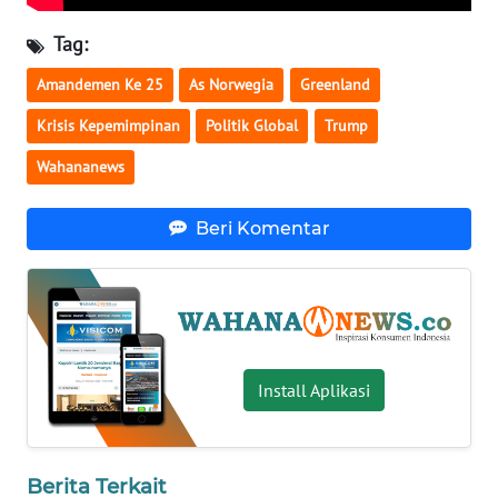
WN
Tag:
BABEL
Amandemen Ke 25
As Norwegia
Greenland
WN
Krisis Kepemimpinan
Politik Global
Trump
SUMBAR
Wahananews
WN
SUMSEL
Beri Komentar
WN
BENGKULU
WN
LAMPUNG
Install Aplikasi
WN
JATENG
Berita Terkait