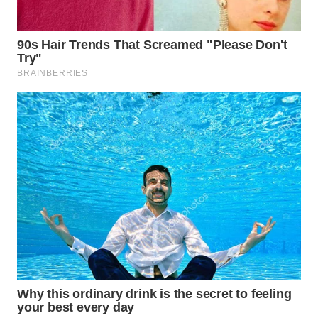
WN
MALUKU
WN
MALUT
WN
DAIRI
WN
DANAU
TOBA
WN
NIAS
WN
LANGKAT