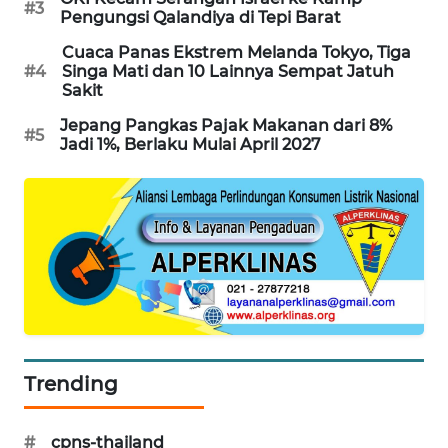
#3
Pengungsi Qalandiya di Tepi Barat
SIBARAGAS
NEWS
Cuaca Panas Ekstrem Melanda Tokyo, Tiga
#4
Singa Mati dan 10 Lainnya Sempat Jatuh
Sakit
METRO
SIANTAR
Jepang Pangkas Pajak Makanan dari 8%
#5
NEWS
Jadi 1%, Berlaku Mulai April 2027
METRO
MEDAN
NEWS
METRO
JAKARTA
NEWS
Trending
KRT
NEWS
#
cpns-thailand