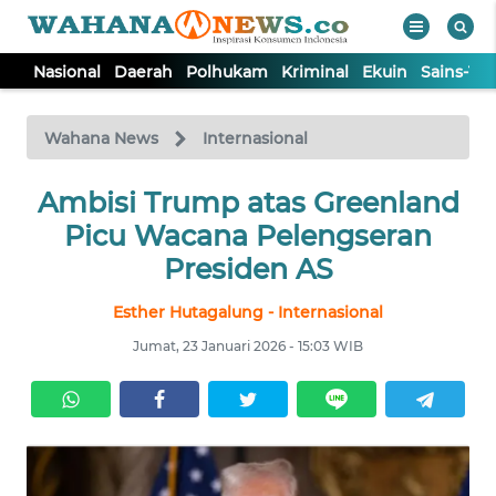
Nasional
Daerah
Polhukam
Kriminal
Ekuin
Sains-Te
WAHANA
Tutup
TV
Wahana News
Internasional
NASIONAL
Ambisi Trump atas Greenland
Picu Wacana Pelengseran
DAERAH
Presiden AS
Esther Hutagalung - Internasional
POLHUKAM
Jumat, 23 Januari 2026 - 15:03 WIB
KRIMINAL
EKUIN