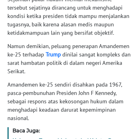
tersebut sejatinya dirancang untuk menghadapi
KARIR
kondisi ketika presiden tidak mampu menjalankan
tugasnya, baik karena alasan medis maupun
DISCLAIMER
ketidakmampuan lain yang bersifat objektif.
Namun demikian, peluang penerapan Amandemen
Wahana
News
ke-25 terhadap
Trump
dinilai sangat kompleks dan
Regional
sarat hambatan politik di dalam negeri Amerika
Serikat.
WN
SUMUT
Amandemen ke-25 sendiri disahkan pada 1967,
pasca-pembunuhan Presiden John F Kennedy,
WN
sebagai respons atas kekosongan hukum dalam
JAKARTA
menghadapi keadaan darurat kepemimpinan
nasional.
WN
JABAR
Baca Juga: