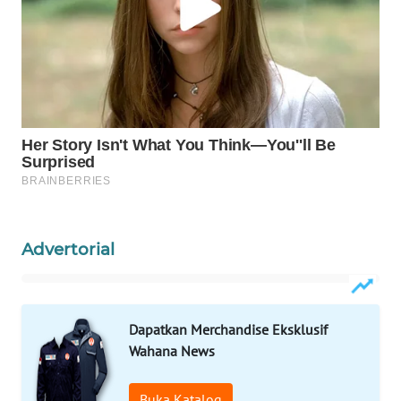
WAHANA
SPORT
WAHANA
UMKM
WAHANA
SELEB
WAHANA
PERSONA
Advertorial
WAHANA
OTOMOTIF
Dapatkan Merchandise Eksklusif
Wahana News
WAHANA
HEALTH
Buka Katalog