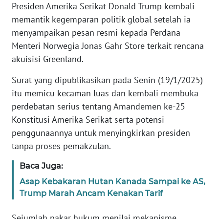
Informasi
Presiden Amerika Serikat Donald Trump kembali
memantik kegemparan politik global setelah ia
INDEKS
menyampaikan pesan resmi kepada Perdana
BERITA
Menteri Norwegia Jonas Gahr Store terkait rencana
akuisisi Greenland.
KONTAK
KAMI
Surat yang dipublikasikan pada Senin (19/1/2025)
itu memicu kecaman luas dan kembali membuka
INFO
perdebatan serius tentang Amandemen ke-25
IKLAN
Konstitusi Amerika Serikat serta potensi
penggunaannya untuk menyingkirkan presiden
TENTANG
KAMI
tanpa proses pemakzulan.
Baca Juga:
PEDOMAN
MEDIA
Asap Kebakaran Hutan Kanada Sampai ke AS,
SIBER
Trump Marah Ancam Kenakan Tarif
REDAKSI
Sejumlah pakar hukum menilai mekanisme