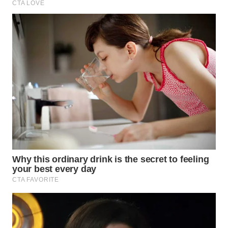
WN
TAPANULI
SELATAN
WN
TANJUNG
LESUNG
WN
KARO
WN
SIMALUNGUN
WN
LABUHANBATU
WN