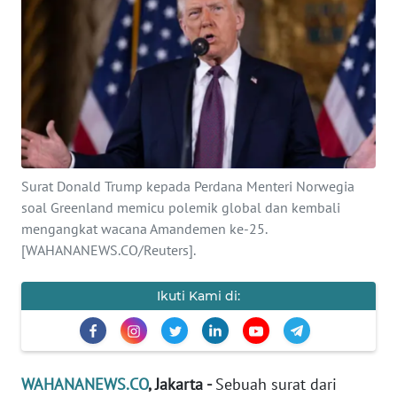
SAINS-TEKNO
KESEHATAN
INTERNASIONAL
SERBA-SERBI
Surat Donald Trump kepada Perdana Menteri Norwegia
PENDIDIKAN
soal Greenland memicu polemik global dan kembali
mengangkat wacana Amandemen ke-25.
[WAHANANEWS.CO/Reuters].
OLAHRAGA
Ikuti Kami di:
OPINI
EDITORIAL
WAHANANEWS.CO
, Jakarta -
Sebuah surat dari