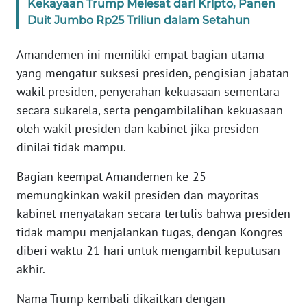
Kekayaan Trump Melesat dari Kripto, Panen
WN
Duit Jumbo Rp25 Triliun dalam Setahun
BANTEN
Amandemen ini memiliki empat bagian utama
WN
yang mengatur suksesi presiden, pengisian jabatan
NTT
wakil presiden, penyerahan kekuasaan sementara
secara sukarela, serta pengambilalihan kekuasaan
WN
KEPRI
oleh wakil presiden dan kabinet jika presiden
dinilai tidak mampu.
WN
Bagian keempat Amandemen ke-25
PAPUA
memungkinkan wakil presiden dan mayoritas
kabinet menyatakan secara tertulis bahwa presiden
WN
PAPUA
tidak mampu menjalankan tugas, dengan Kongres
BARAT
diberi waktu 21 hari untuk mengambil keputusan
akhir.
WN
RIAU
Nama Trump kembali dikaitkan dengan