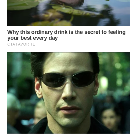
WN
NATUNA
WN
BINTAN
WN
MANDALIKA
WN
LIKUPANG
WN
LABUANBAJO
WN
BORNEO