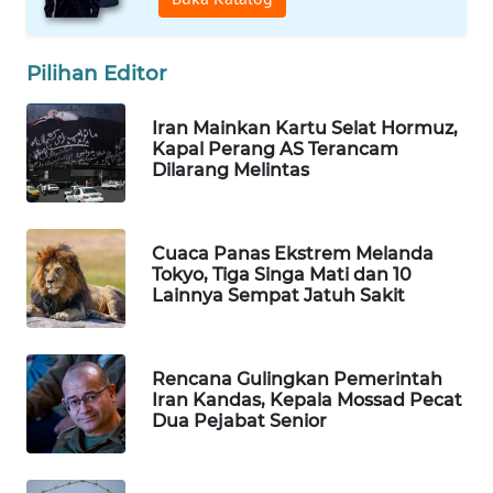
WAHANA
DESA
WISATA
Pilihan Editor
Iran Mainkan Kartu Selat Hormuz,
LAPAK
Kapal Perang AS Terancam
WAHANA
Dilarang Melintas
Wahana
Network
Cuaca Panas Ekstrem Melanda
Tokyo, Tiga Singa Mati dan 10
KONSUMEN
Lainnya Sempat Jatuh Sakit
LISTRIK
MASYARAKAT
Rencana Gulingkan Pemerintah
KELISTRIKAN
Iran Kandas, Kepala Mossad Pecat
Dua Pejabat Senior
WALINKI
ID