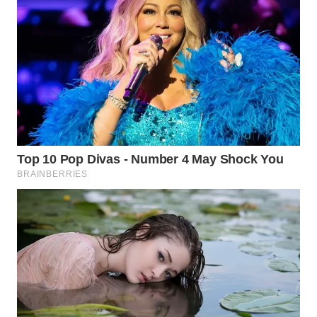
WN
PRIANGAN
TIMUR
WN
SEMARANG
WN
SOLO
WN
BOROBUDUR
WN
MADURA
WN
SURABAYA