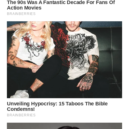
Wahana
Media
Group
WAHANA
NEWS
WAHANA
TANI
WAHANA
ADVOKAT
WAHANA
INFRASTRUKTUR
WAHANA
KONSUMEN