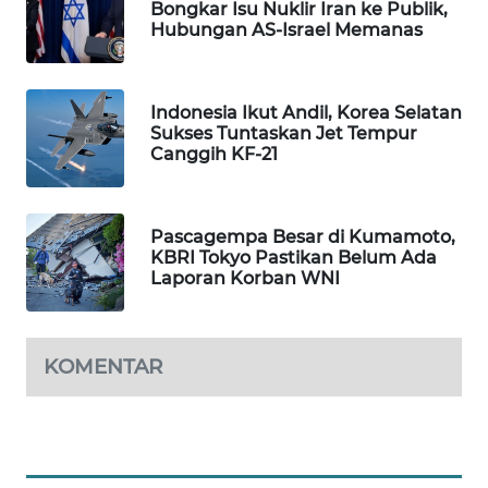
Bongkar Isu Nuklir Iran ke Publik,
WAHANA
Hubungan AS-Israel Memanas
DESA
WISATA
Indonesia Ikut Andil, Korea Selatan
LAPAK
Sukses Tuntaskan Jet Tempur
WAHANA
Canggih KF-21
Wahana
Network
Pascagempa Besar di Kumamoto,
KBRI Tokyo Pastikan Belum Ada
Laporan Korban WNI
KONSUMEN
LISTRIK
KOMENTAR
MASYARAKAT
KELISTRIKAN
WALINKI
ID