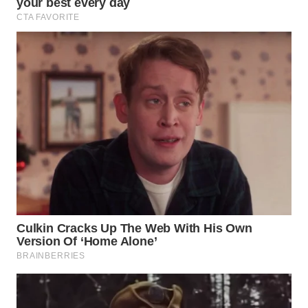
WN
BOGOR
WN
DEPOK
WN
TAPANULI
UTARA
WN
SAMOSIR
WN
PADANG
LAWAS