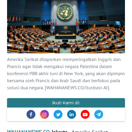
SAINS-TEKNO
KESEHATAN
INTERNASIONAL
SERBA-SERBI
Amerika Serikat dilaporkan memperingatkan Inggris dan
Prancis agar tidak mengakui negara Palestina dalam
PENDIDIKAN
konferensi PBB akhir Juni di New York, yang akan dipimpin
bersama oleh Prancis dan Arab Saudi dan berfokus pada
OLAHRAGA
solusi dua negara. [WAHANANEWS.CO/Ilustrasi-AI].
OPINI
Ikuti Kami di:
EDITORIAL