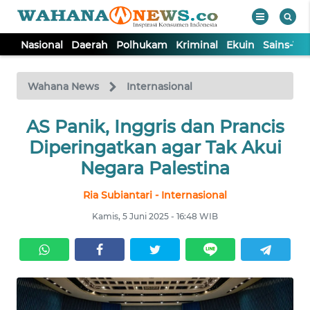
Nasional
Daerah
Polhukam
Kriminal
Ekuin
Sains-Te
WAHANA
Tutup
TV
Wahana News
Internasional
NASIONAL
AS Panik, Inggris dan Prancis
Diperingatkan agar Tak Akui
DAERAH
Negara Palestina
Ria Subiantari - Internasional
POLHUKAM
Kamis, 5 Juni 2025 - 16:48 WIB
KRIMINAL
EKUIN