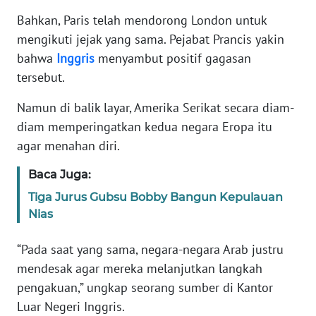
Bahkan, Paris telah mendorong London untuk
KARIR
mengikuti jejak yang sama. Pejabat Prancis yakin
bahwa
Inggris
menyambut positif gagasan
DISCLAIMER
tersebut.
Namun di balik layar, Amerika Serikat secara diam-
Wahana
News
diam memperingatkan kedua negara Eropa itu
Regional
agar menahan diri.
WN
Baca Juga:
SUMUT
Tiga Jurus Gubsu Bobby Bangun Kepulauan
Nias
WN
JAKARTA
“Pada saat yang sama, negara-negara Arab justru
mendesak agar mereka melanjutkan langkah
WN
pengakuan,” ungkap seorang sumber di Kantor
JABAR
Luar Negeri Inggris.