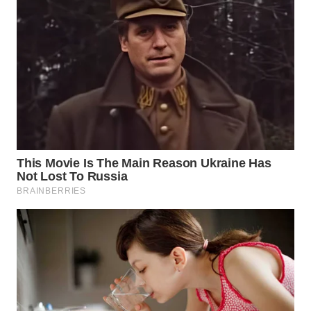
WN
SUMEDANG
WN
CIANJUR
WN
KEPULAUAN
SERIBU
WN
TANGERANG
WN
BINJAI
WN
CIREBON