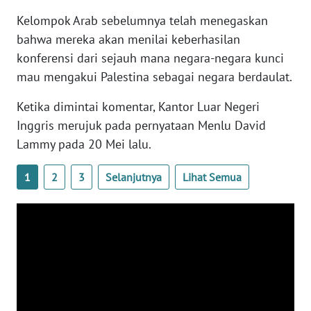
WN
Kelompok Arab sebelumnya telah menegaskan
BANTEN
bahwa mereka akan menilai keberhasilan
konferensi dari sejauh mana negara-negara kunci
WN
mau mengakui Palestina sebagai negara berdaulat.
NTT
Ketika dimintai komentar, Kantor Luar Negeri
WN
Inggris merujuk pada pernyataan Menlu David
KEPRI
Lammy pada 20 Mei lalu.
WN
1
2
3
Selanjutnya
Lihat Semua
PAPUA
WN
PAPUA
BARAT
WN
RIAU