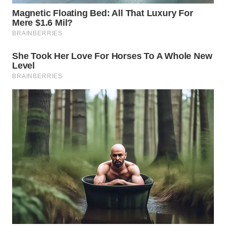
WN
NATUNA
WN
BINTAN
WN
MANDALIKA
WN
LIKUPANG
WN
LABUANBAJO
WN
BORNEO