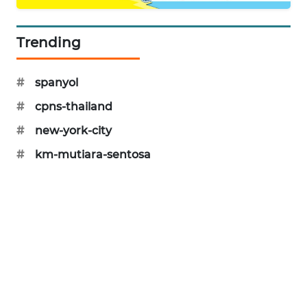
PORTAL
KONSUMEN
Trending
FORWAMKI
#
spanyol
ALPERKLINAS
#
cpns-thailand
#
new-york-city
FORJASIDA
#
km-mutiara-sentosa
TAMBANG
NEWS
SITUNGIR
NEWS
SIDIKALANG
NEWS