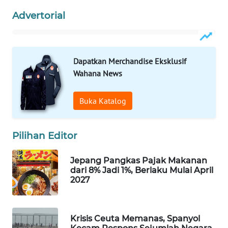
Advertorial
WAHANA
LISTRIK
WAHANA
Dapatkan Merchandise Eksklusif
TRAVEL
Wahana News
WAHANA
Buka Katalog
TV
WAHANANEWS
Pilihan Editor
ID
Jepang Pangkas Pajak Makanan
WAHANANEWS
dari 8% Jadi 1%, Berlaku Mulai April
CO ID
2027
WAHANANEWS
NET
Krisis Ceuta Memanas, Spanyol