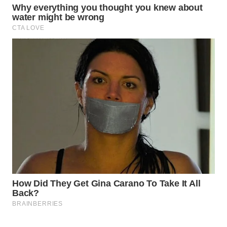
Wahana
Media
Group
WAHANA
NEWS
WAHANA
TANI
WAHANA
ADVOKAT
WAHANA
INFRASTRUKTUR
WAHANA
KONSUMEN