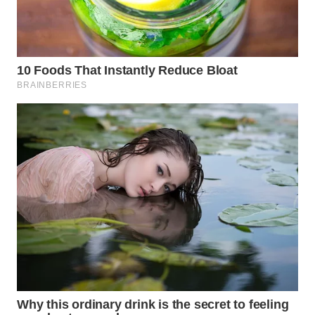
TAPANULI
TENGAH
WN DELI
SERDANG
WN
TEBING
TINGGI
WN
PAKPAK
WN
KARAWANG
WN
BEKASI