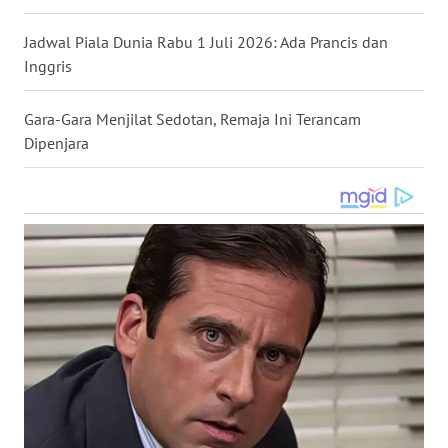
WN
Jadwal Piala Dunia Rabu 1 Juli 2026: Ada Prancis dan
NUSANTARA
Inggris
WN
Gara-Gara Menjilat Sedotan, Remaja Ini Terancam
JOGJA
Dipenjara
WN
JATIM
WN
BALI
WN
KALBAR
WN
KALTENG