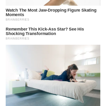
WN
PRIANGAN
TIMUR
WN
SEMARANG
WN
SOLO
WN
BOROBUDUR
WN
MADURA
WN
SURABAYA