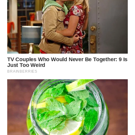
WN
TAPANULI
SELATAN
WN
TANJUNG
LESUNG
WN
KARO
WN
SIMALUNGUN
WN
LABUHANBATU
WN