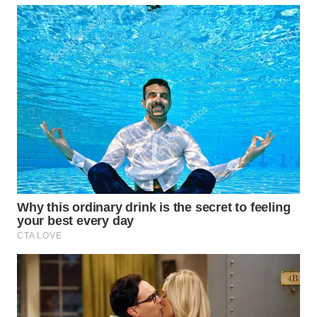
WN
MALUKU
WN
MALUT
WN
DAIRI
WN
DANAU
TOBA
WN
NIAS
WN
LANGKAT