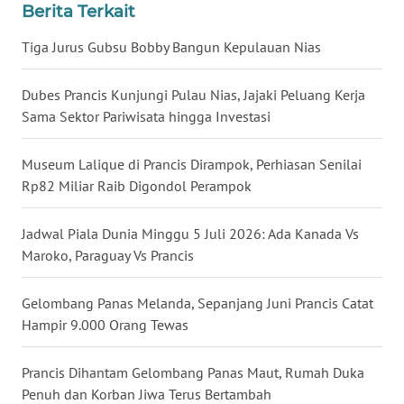
Berita Terkait
WN
BABEL
Tiga Jurus Gubsu Bobby Bangun Kepulauan Nias
WN
Dubes Prancis Kunjungi Pulau Nias, Jajaki Peluang Kerja
SUMBAR
Sama Sektor Pariwisata hingga Investasi
WN
Museum Lalique di Prancis Dirampok, Perhiasan Senilai
SUMSEL
Rp82 Miliar Raib Digondol Perampok
WN
Jadwal Piala Dunia Minggu 5 Juli 2026: Ada Kanada Vs
BENGKULU
Maroko, Paraguay Vs Prancis
WN
Gelombang Panas Melanda, Sepanjang Juni Prancis Catat
LAMPUNG
Hampir 9.000 Orang Tewas
WN
Prancis Dihantam Gelombang Panas Maut, Rumah Duka
JATENG
Penuh dan Korban Jiwa Terus Bertambah