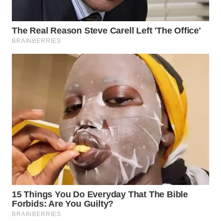
WN
KALTARA
WN
KALSEL
WN
KALTIM
WN
SULSEL
WN
GORONTALO
WN
SULUT