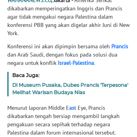
WAHANANEWS.CO
, Jakarta -
Amerika Serikat
Informasi
dikabarkan memperingatkan Inggris dan Prancis
INDEKS
agar tidak mengakui negara Palestina dalam
BERITA
konferensi PBB yang akan digelar akhir Juni di New
York.
KONTAK
KAMI
Konferensi ini akan dipimpin bersama oleh
Prancis
dan Arab Saudi, dengan fokus pada solusi dua
INFO
negara untuk konflik
Israel
-
Palestina
.
IKLAN
Baca Juga:
TENTANG
Di Museum Pusaka, Dubes Prancis 'Terpesona'
KAMI
Melihat Warisan Budaya Nias
PEDOMAN
Menurut laporan Middle E
as
t Eye, Prancis
MEDIA
dikabarkan tengah bersiap mengambil langkah
SIBER
pengakuan secara sepihak terhadap negara
Palestina dalam forum internasional tersebut.
REDAKSI