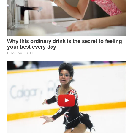
WN
INDRAMAYU
WN
KUNINGAN
WN
MAJALENGKA
WN
SUBANG
WN
SUKABUMI
WN
PURWAKARTA