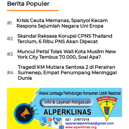
Berita Populer
MAWAKA
ID
Krisis Ceuta Memanas, Spanyol Kecam
#1
Respons Sejumlah Negara Uni Eropa
MARTABAT
Skandal Raksasa Korupsi CPNS Thailand
NET
#2
Tercium, 6 Ribu PNS Akan Dipecat
Muncul Petisi Tolak Wali Kota Muslim New
PLN
#3
York City Tembus 70.000, Soal Apa?
WATCH
Tragedi KM Mutiara Sentosa 2 di Perairan
#4
Sumenep, Empat Penumpang Meninggal
MKLI
Dunia
LPKKI
LKKI
KOPEKLIN