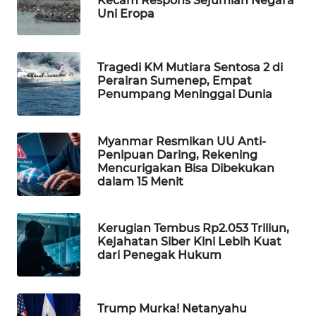
Kecam Respons Sejumlah Negara
Uni Eropa
WAHANA
SPORT
Tragedi KM Mutiara Sentosa 2 di
WAHANA
Perairan Sumenep, Empat
UMKM
Penumpang Meninggal Dunia
WAHANA
SELEB
Myanmar Resmikan UU Anti-
Penipuan Daring, Rekening
Mencurigakan Bisa Dibekukan
WAHANA
dalam 15 Menit
PERSONA
WAHANA
Kerugian Tembus Rp2.053 Triliun,
OTOMOTIF
Kejahatan Siber Kini Lebih Kuat
dari Penegak Hukum
WAHANA
HEALTH
Trump Murka! Netanyahu