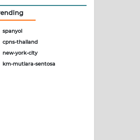
rending
spanyol
cpns-thailand
new-york-city
km-mutiara-sentosa