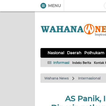
MENU
WAHANA
Tutup
TV
NASIONAL
DAERAH
POLHUKAM
KRIMINAL
EKUIN
SAINS-
KESEHATAN
INTERNASIONAL
Nasional
Daerah
Polhukam
TEKNO
Informasi
Indeks Berita
Kontak 
SERBA-
PENDIDIKAN
OLAHRAGA
OPINI
SERBI
Wahana News
Internasional
EDITORIAL
AS Panik, 
Informasi