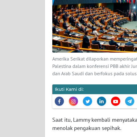
KARIR
DISCLAIMER
Wahana
News
Regional
Amerika Serikat dilaporkan memperingat
WN
Palestina dalam konferensi PBB akhir Ju
SUMUT
dan Arab Saudi dan berfokus pada solus
WN
Ikuti Kami di:
JAKARTA
WN
JABAR
Saat itu, Lammy kembali menyatak
menolak pengakuan sepihak.
WN
BANTEN