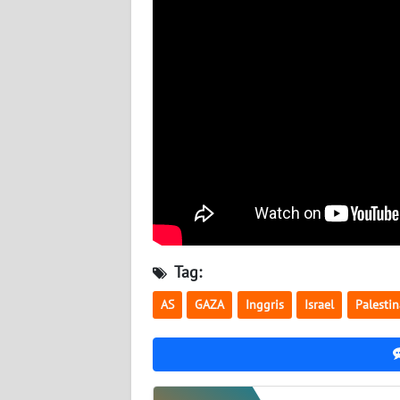
BABEL
WN
SUMBAR
WN
SUMSEL
WN
BENGKULU
WN
Tag:
LAMPUNG
AS
GAZA
Inggris
Israel
Palestin
WN
JATENG
WN