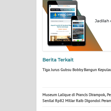
NUSANTARA
WN
JOGJA
Jadilah
WN
JATIM
WN
BALI
Berita Terkait
Tiga Jurus Gubsu Bobby Bangun Kepula
WN
KALBAR
WN
KALTENG
Museum Lalique di Prancis Dirampok, Pe
Senilai Rp82 Miliar Raib Digondol Pera
WN