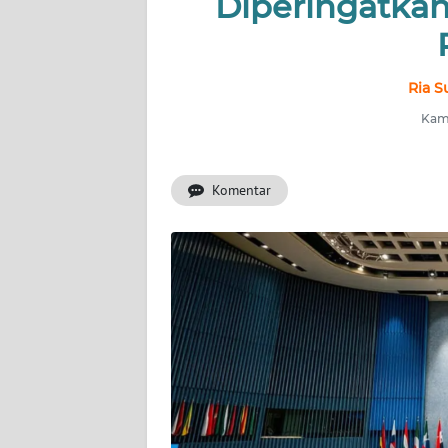
Diperingatkan
INDEKS
BERITA
KONTAK
Ria S
KAMI
Kami
INFO
IKLAN
Komentar
TENTANG
KAMI
PEDOMAN
MEDIA
SIBER
REDAKSI