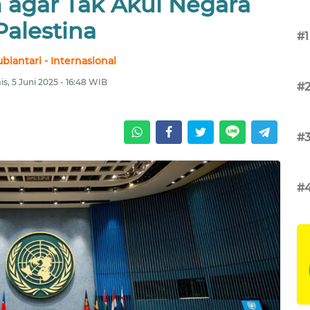
 agar Tak Akui Negara
Palestina
#1
ubiantari - Internasional
s, 5 Juni 2025 - 16:48 WIB
#
#
#