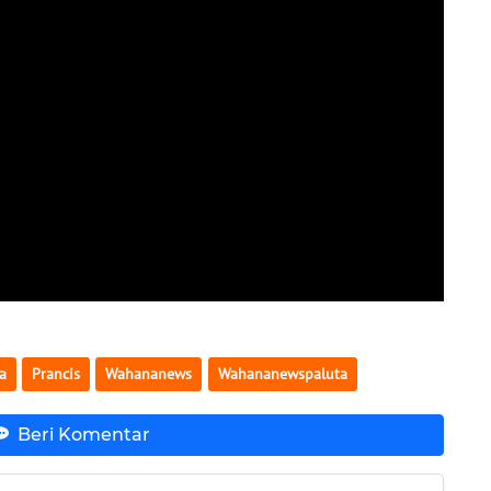
a
Prancis
Wahananews
Wahananewspaluta
Beri Komentar