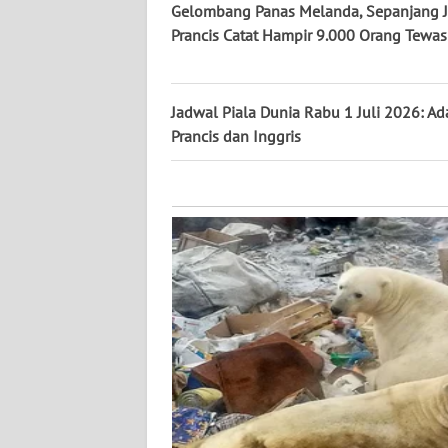
KALTARA
Gelombang Panas Melanda, Sepanjang J
Prancis Catat Hampir 9.000 Orang Tewas
WN
KALSEL
Jadwal Piala Dunia Rabu 1 Juli 2026: Ad
WN
Prancis dan Inggris
KALTIM
WN
SULSEL
WN
GORONTALO
WN
SULUT
WN
MALUKU