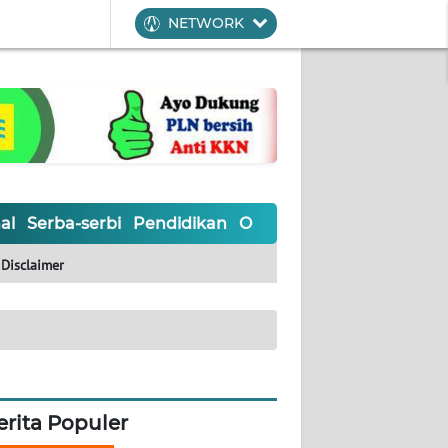
NETWORK
al
Serba-serbi
Pendidikan
Olahraga
Opini
Editoria
Disclaimer
erita Populer