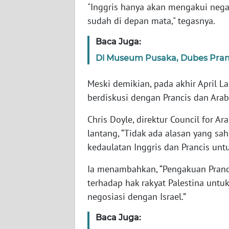
"Inggris hanya akan mengakui negara
sudah di depan mata," tegasnya.
WN
NTT
Baca Juga:
Di Museum Pusaka, Dubes Pranc
WN
KEPRI
Meski demikian, pada akhir April 
berdiskusi dengan Prancis dan Ara
WN
PAPUA
Chris Doyle, direktur Council for 
lantang, “Tidak ada alasan yang sa
WN
kedaulatan Inggris dan Prancis unt
PAPUA
BARAT
Ia menambahkan, “Pengakuan Pranc
terhadap hak rakyat Palestina untu
WN
negosiasi dengan Israel.”
RIAU
Baca Juga:
WN