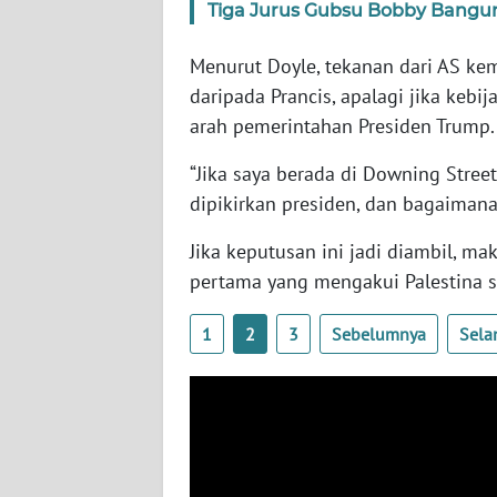
Tiga Jurus Gubsu Bobby Bangu
SERAMBI
Menurut Doyle, tekanan dari AS k
WN
daripada Prancis, apalagi jika kebi
JAMBI
arah pemerintahan Presiden Trump
WN
“Jika saya berada di Downing Stree
SULTRA
dipikirkan presiden, dan bagaimana
WN
Jika keputusan ini jadi diambil, ma
NTB
pertama yang mengakui Palestina s
WN
1
2
3
Sebelumnya
Sela
SULTENG
WN
SULBAR
WN