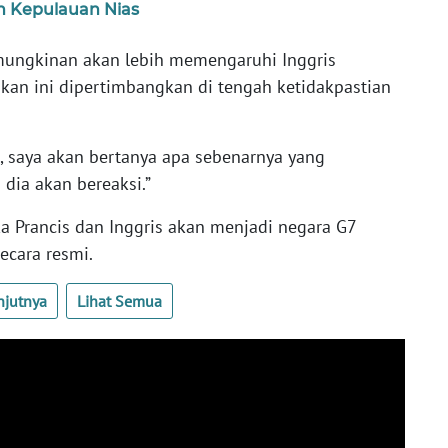
n Kepulauan Nias
emungkinan akan lebih memengaruhi Inggris
jakan ini dipertimbangkan di tengah ketidakpastian
.
t, saya akan bertanya apa sebenarnya yang
 dia akan bereaksi.”
ka Prancis dan Inggris akan menjadi negara G7
ecara resmi.
njutnya
Lihat Semua