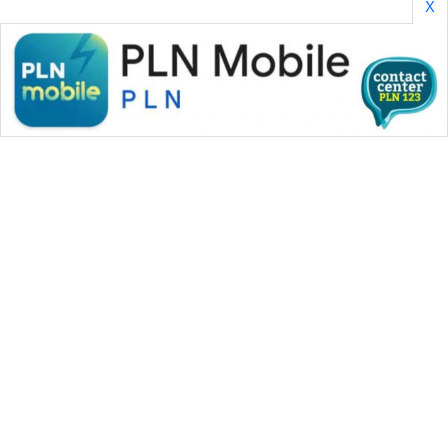
X
WAHANA MEDIA GROUP
|
|
|
WAHANA NEWS co
WAHANA TANI
WAHANA ADVOKAT
|
|
WAHANA INFRASTRUKTUR
WAHANA KONSUMEN
|
|
|
WAHANA LISTRIK
WAHANA TRAVEL
WAHANA TV