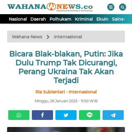
Nasional
Daerah
Polhukam
Kriminal
Ekuin
Sains-Te
WAHANA
Tutup
TV
Wahana News
Internasional
NASIONAL
Bicara Blak-blakan, Putin: Jika
Dulu Trump Tak Dicurangi,
DAERAH
Perang Ukraina Tak Akan
Terjadi
POLHUKAM
Ria Subiantari - Internasional
Minggu, 26 Januari 2025 - 11:00 WIB
KRIMINAL
EKUIN