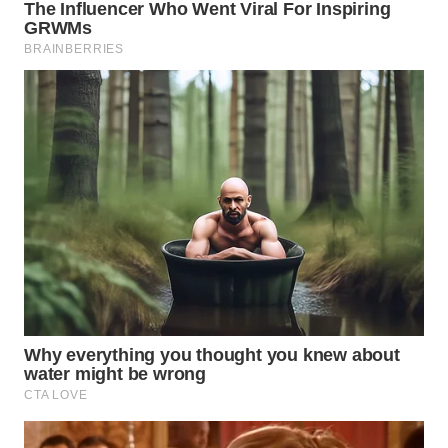
WN
MALUKU
WN
MALUT
WN
DAIRI
WN
DANAU
TOBA
WN
NIAS
WN
LANGKAT