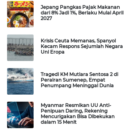
Jepang Pangkas Pajak Makanan
WAHANA
dari 8% Jadi 1%, Berlaku Mulai April
SPORT
2027
WAHANA
UMKM
Krisis Ceuta Memanas, Spanyol
Kecam Respons Sejumlah Negara
WAHANA
Uni Eropa
SELEB
WAHANA
Tragedi KM Mutiara Sentosa 2 di
PERSONA
Perairan Sumenep, Empat
Penumpang Meninggal Dunia
WAHANA
OTOMOTIF
Myanmar Resmikan UU Anti-
Penipuan Daring, Rekening
Mencurigakan Bisa Dibekukan
WAHANA
dalam 15 Menit
HEALTH