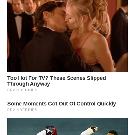
WN
TAPANULI
SELATAN
WN
TANJUNG
LESUNG
WN
KARO
WN
SIMALUNGUN
WN
LABUHANBATU
WN