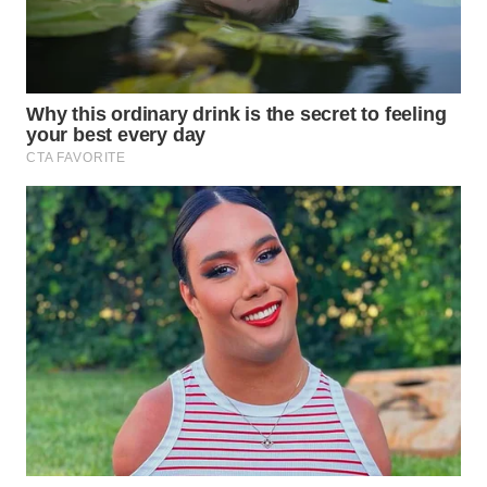
WN
KALTARA
WN
KALSEL
WN
KALTIM
WN
SULSEL
WN
GORONTALO
WN
SULUT