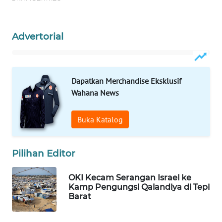
WAHANA
LISTRIK
Advertorial
WAHANA
TRAVEL
Dapatkan Merchandise Eksklusif
WAHANA
Wahana News
TV
Buka Katalog
WAHANANEWS
ID
Pilihan Editor
WAHANANEWS
CO ID
OKI Kecam Serangan Israel ke
Kamp Pengungsi Qalandiya di Tepi
Barat
WAHANANEWS
NET