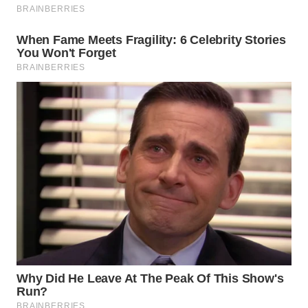
Wahana
Media
Group
WAHANA
NEWS
WAHANA
TANI
WAHANA
ADVOKAT
WAHANA
INFRASTRUKTUR
WAHANA
KONSUMEN