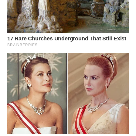
WN
BOGOR
WN
DEPOK
WN
TAPANULI
UTARA
WN
SAMOSIR
WN
PADANG
LAWAS