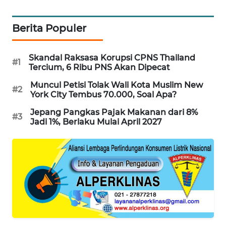
MAWAKA
Berita Populer
ID
MARTABAT
Skandal Raksasa Korupsi CPNS Thailand
#1
NET
Tercium, 6 Ribu PNS Akan Dipecat
Muncul Petisi Tolak Wali Kota Muslim New
#2
PLN
York City Tembus 70.000, Soal Apa?
WATCH
Jepang Pangkas Pajak Makanan dari 8%
#3
Jadi 1%, Berlaku Mulai April 2027
MKLI
LPKKI
LKKI
KOPEKLIN