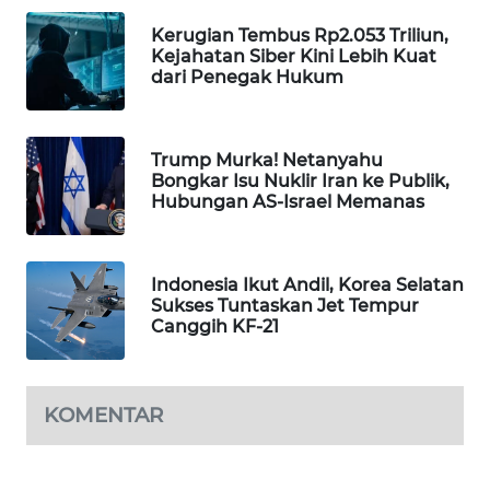
WAHANA
Kerugian Tembus Rp2.053 Triliun,
DESA
Kejahatan Siber Kini Lebih Kuat
WISATA
dari Penegak Hukum
LAPAK
WAHANA
Trump Murka! Netanyahu
Bongkar Isu Nuklir Iran ke Publik,
Hubungan AS-Israel Memanas
Wahana
Network
KONSUMEN
Indonesia Ikut Andil, Korea Selatan
Sukses Tuntaskan Jet Tempur
LISTRIK
Canggih KF-21
MASYARAKAT
KELISTRIKAN
KOMENTAR
WALINKI
ID