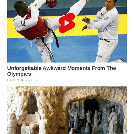
TAPANULI
TENGAH
WN DELI
SERDANG
WN
TEBING
TINGGI
WN
PAKPAK
WN
KARAWANG
WN
BEKASI