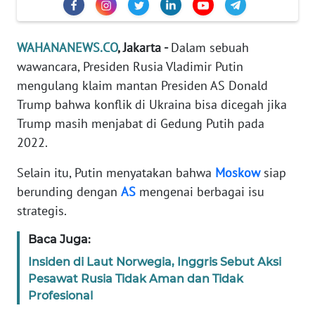
Informasi
INDEKS
WAHANANEWS.CO
, Jakarta -
Dalam sebuah
BERITA
wawancara, Presiden Rusia Vladimir Putin
mengulang klaim mantan Presiden AS Donald
KONTAK
KAMI
Trump bahwa konflik di Ukraina bisa dicegah jika
Trump masih menjabat di Gedung Putih pada
INFO
2022.
IKLAN
Selain itu, Putin menyatakan bahwa
Moskow
siap
berunding dengan
AS
mengenai berbagai isu
TENTANG
KAMI
strategis.
Baca Juga:
PEDOMAN
MEDIA
Insiden di Laut Norwegia, Inggris Sebut Aksi
SIBER
Pesawat Rusia Tidak Aman dan Tidak
Profesional
REDAKSI