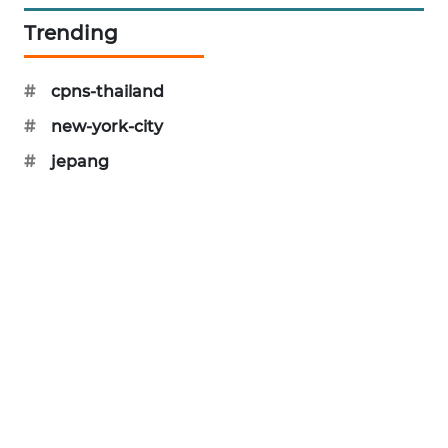
PORTAL
Trending
KONSUMEN
#
cpns-thailand
FORWAMKI
#
new-york-city
ALPERKLINAS
#
jepang
FORJASIDA
TAMBANG
NEWS
SITUNGIR
NEWS
SIDIKALANG
NEWS