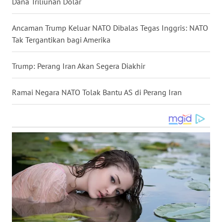
Dana Triliunan Dolar
WN
NUSANTARA
Ancaman Trump Keluar NATO Dibalas Tegas Inggris: NATO
Tak Tergantikan bagi Amerika
WN
JOGJA
Trump: Perang Iran Akan Segera Diakhir
WN
Ramai Negara NATO Tolak Bantu AS di Perang Iran
JATIM
WN
BALI
WN
KALBAR
WN
KALTENG