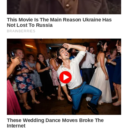
WN
NATUNA
WN
BINTAN
WN
MANDALIKA
WN
LIKUPANG
WN
LABUANBAJO
WN
BORNEO