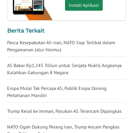
Install Aplikasi
WN
BABEL
Berita Terkait
WN
SUMBAR
Pasca Kesepakatan AS-Iran, NATO Siap Terlibat dalam
Pengamanan Jalur Hormuz
WN
SUMSEL
AS Bakar Rp1.245 Triliun untuk Senjata Nuklir, Angkanya
Kalahkan Gabungan 8 Negara
WN
BENGKULU
Eropa Mulai Tak Percaya AS, Publik Eropa Dorong
Pertahanan Mandiri
WN
LAMPUNG
Trump Kesal ke Jerman, Pasukan AS Terancam Dipangkas
WN
JATENG
NATO Ogah Dukung Perang Iran, Trump Ancam Pangkas