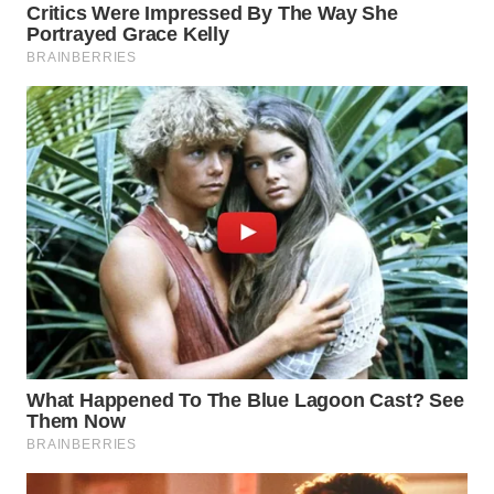
WN
SUMEDANG
WN
CIANJUR
WN
KEPULAUAN
SERIBU
WN
TANGERANG
WN
BINJAI
WN
CIREBON