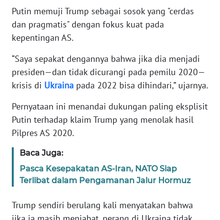
Putin memuji Trump sebagai sosok yang "cerdas
KARIR
dan pragmatis" dengan fokus kuat pada
kepentingan AS.
DISCLAIMER
“Saya sepakat dengannya bahwa jika dia menjadi
presiden—dan tidak dicurangi pada pemilu 2020—
Wahana
News
krisis di
Ukraina
pada 2022 bisa dihindari,” ujarnya.
Regional
Pernyataan ini menandai dukungan paling eksplisit
Putin terhadap klaim Trump yang menolak hasil
WN
SUMUT
Pilpres AS 2020.
Baca Juga:
WN
JAKARTA
Pasca Kesepakatan AS-Iran, NATO Siap
Terlibat dalam Pengamanan Jalur Hormuz
WN
JABAR
Trump sendiri berulang kali menyatakan bahwa
jika ia masih menjabat, perang di Ukraina tidak