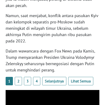
WN
akan pecah.
BANTEN
Namun, saat menjabat, konflik antara pasukan Kyiv
WN
dan kelompok separatis pro-Moskow sudah
NTT
meningkat di wilayah timur Ukraina, sebelum
akhirnya Putin mengirim puluhan ribu pasukan
WN
pada 2022.
KEPRI
Dalam wawancara dengan Fox News pada Kamis,
WN
Trump menyarankan Presiden Ukraina Volodymyr
PAPUA
Zelenskyy seharusnya bernegosiasi dengan Putin
untuk menghindari perang.
WN
PAPUA
1
2
3
4
Selanjutnya
Lihat Semua
BARAT
WN
RIAU