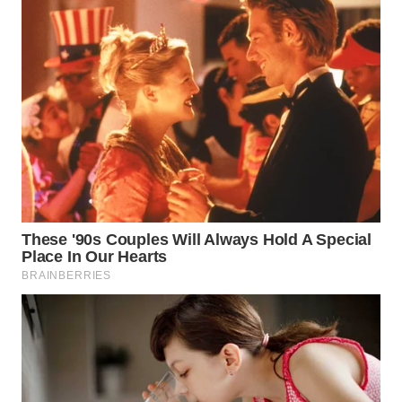
WN
INDRAMAYU
WN
KUNINGAN
WN
MAJALENGKA
WN
SUBANG
WN
SUKABUMI
WN
PURWAKARTA