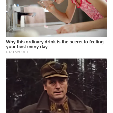
WN
PRIANGAN
TIMUR
WN
SEMARANG
WN
SOLO
WN
BOROBUDUR
WN
MADURA
WN
SURABAYA