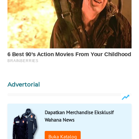
WN
NATUNA
WN
BINTAN
WN
MANDALIKA
WN
Advertorial
LIKUPANG
WN
LABUANBAJO
Dapatkan Merchandise Eksklusif
Wahana News
WN
BORNEO
Buka Katalog