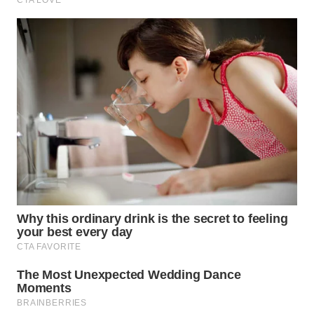
WN
KALTARA
WN
KALSEL
WN
KALTIM
WN
SULSEL
WN
GORONTALO
WN
SULUT