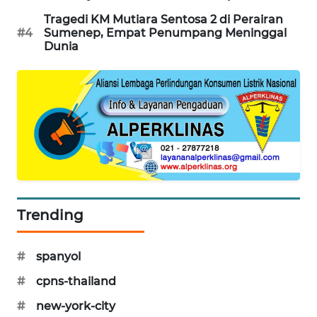
WAHANA
Tragedi KM Mutiara Sentosa 2 di Perairan
DESA
#4
Sumenep, Empat Penumpang Meninggal
WISATA
Dunia
LAPAK
WAHANA
Wahana
Network
KONSUMEN
LISTRIK
Trending
MASYARAKAT
KELISTRIKAN
#
spanyol
#
cpns-thailand
WALINKI
ID
#
new-york-city