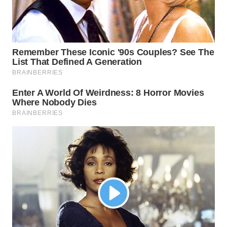
TAPANULI
TENGAH
WN DELI
SERDANG
WN
TEBING
TINGGI
WN
PAKPAK
WN
KARAWANG
WN
BEKASI