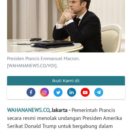
SAINS-TEKNO
KESEHATAN
INTERNASIONAL
SERBA-SERBI
Presiden Prancis Emmanuel Macron.
[WAHANANEWS.CO/VOI].
PENDIDIKAN
Ikuti Kami di:
OLAHRAGA
OPINI
WAHANANEWS.CO
, Jakarta -
Pemerintah Prancis
secara resmi menolak undangan Presiden Amerika
EDITORIAL
Serikat Donald Trump untuk bergabung dalam