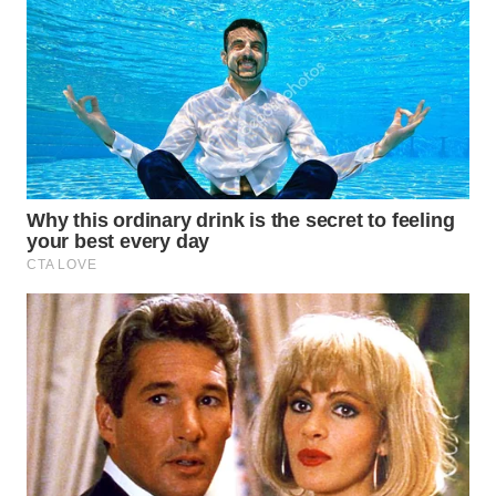
WN
TAPANULI
SELATAN
WN
TANJUNG
LESUNG
WN
KARO
WN
SIMALUNGUN
WN
LABUHANBATU
WN