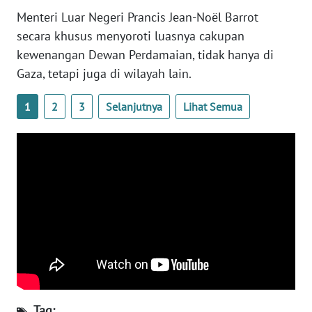
WN
Menteri Luar Negeri Prancis Jean-Noël Barrot
BANTEN
secara khusus menyoroti luasnya cakupan
kewenangan Dewan Perdamaian, tidak hanya di
WN
Gaza, tetapi juga di wilayah lain.
NTT
1
2
3
Selanjutnya
Lihat Semua
WN
KEPRI
WN
PAPUA
WN
PAPUA
BARAT
WN
RIAU
Tag: