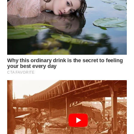
WN
INDRAMAYU
WN
KUNINGAN
WN
MAJALENGKA
WN
SUBANG
WN
SUKABUMI
WN
PURWAKARTA