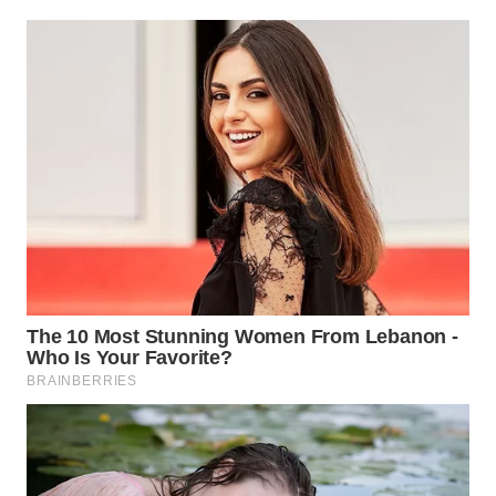
WN
SUMEDANG
WN
CIANJUR
WN
KEPULAUAN
SERIBU
WN
TANGERANG
WN
BINJAI
WN
CIREBON