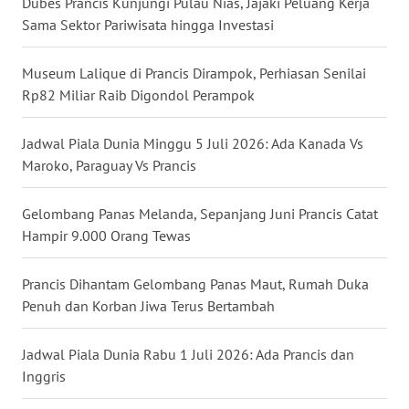
Dubes Prancis Kunjungi Pulau Nias, Jajaki Peluang Kerja
Sama Sektor Pariwisata hingga Investasi
WN
BABEL
Museum Lalique di Prancis Dirampok, Perhiasan Senilai
WN
Rp82 Miliar Raib Digondol Perampok
SUMBAR
Jadwal Piala Dunia Minggu 5 Juli 2026: Ada Kanada Vs
WN
Maroko, Paraguay Vs Prancis
SUMSEL
Gelombang Panas Melanda, Sepanjang Juni Prancis Catat
WN
Hampir 9.000 Orang Tewas
BENGKULU
Prancis Dihantam Gelombang Panas Maut, Rumah Duka
WN
Penuh dan Korban Jiwa Terus Bertambah
LAMPUNG
Jadwal Piala Dunia Rabu 1 Juli 2026: Ada Prancis dan
WN
Inggris
JATENG