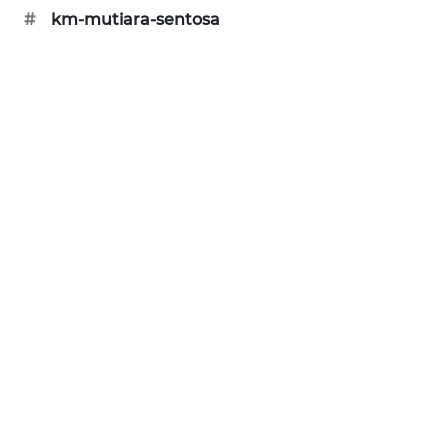
#
km-mutiara-sentosa
MAWAKA
ID
MARTABAT
NET
PLN
WATCH
MKLI
LPKKI
LKKI
KOPEKLIN