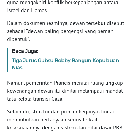
guna mengakhiri konflik berkepanjangan antara
Israel dan Hamas.
KARIR
Dalam dokumen resminya, dewan tersebut disebut
DISCLAIMER
sebagai “dewan paling bergengsi yang pernah
dibentuk”.
Wahana
News
Baca Juga:
Regional
Tiga Jurus Gubsu Bobby Bangun Kepulauan
Nias
WN
SUMUT
Namun, pemerintah Prancis menilai ruang lingkup
kewenangan dewan itu dinilai melampaui mandat
WN
tata kelola transisi Gaza.
JAKARTA
Selain itu, struktur dan prinsip kerjanya dinilai
WN
menimbulkan pertanyaan serius terkait
JABAR
kesesuaiannya dengan sistem dan nilai dasar PBB.