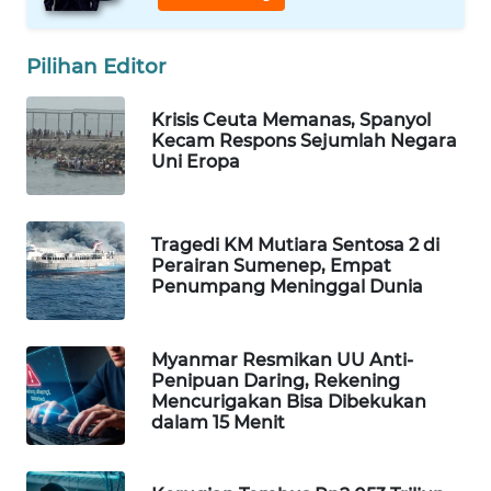
Wahana
Media
Pilihan Editor
Group
WAHANA
Krisis Ceuta Memanas, Spanyol
NEWS
Kecam Respons Sejumlah Negara
Uni Eropa
WAHANA
TANI
Tragedi KM Mutiara Sentosa 2 di
Perairan Sumenep, Empat
WAHANA
Penumpang Meninggal Dunia
ADVOKAT
Myanmar Resmikan UU Anti-
WAHANA
Penipuan Daring, Rekening
INFRASTRUKTUR
Mencurigakan Bisa Dibekukan
dalam 15 Menit
WAHANA
KONSUMEN