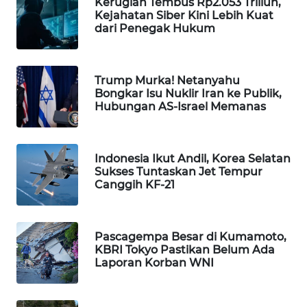
Kerugian Tembus Rp2.053 Triliun,
Kejahatan Siber Kini Lebih Kuat
WAHANA
dari Penegak Hukum
LISTRIK
WAHANA
Trump Murka! Netanyahu
TRAVEL
Bongkar Isu Nuklir Iran ke Publik,
Hubungan AS-Israel Memanas
WAHANA
TV
Indonesia Ikut Andil, Korea Selatan
Sukses Tuntaskan Jet Tempur
WAHANANEWS
Canggih KF-21
ID
WAHANANEWS
Pascagempa Besar di Kumamoto,
CO ID
KBRI Tokyo Pastikan Belum Ada
Laporan Korban WNI
WAHANANEWS
NET