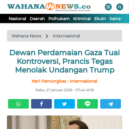
Nasional
Daerah
Polhukam
Kriminal
Ekuin
Sains-Te
WAHANA
Tutup
TV
Wahana News
Internasional
NASIONAL
Dewan Perdamaian Gaza Tuai
Kontroversi, Prancis Tegas
DAERAH
Menolak Undangan Trump
Heri Pamungkas - Internasional
POLHUKAM
Rabu, 21 Januari 2026 - 07:44 WIB
KRIMINAL
EKUIN