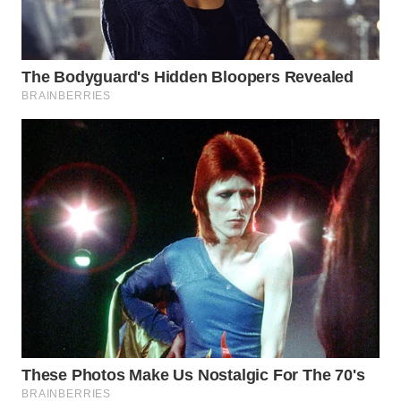
WN
BOGOR
WN
DEPOK
WN
TAPANULI
UTARA
WN
SAMOSIR
WN
PADANG
LAWAS