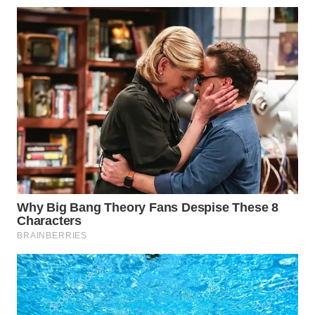
WN
MALUKU
WN
MALUT
WN
DAIRI
WN
DANAU
TOBA
WN
NIAS
WN
LANGKAT