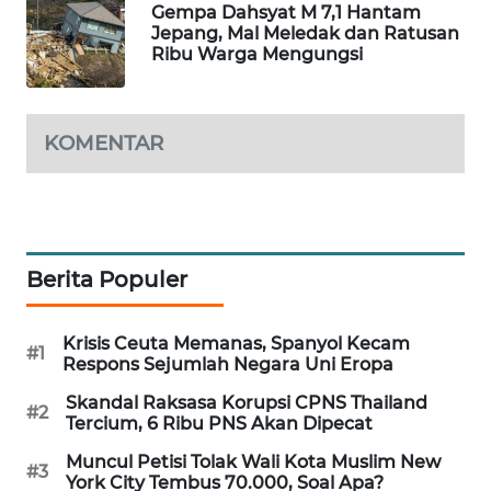
Gempa Dahsyat M 7,1 Hantam
WAHANA
Jepang, Mal Meledak dan Ratusan
SPORT
Ribu Warga Mengungsi
WAHANA
UMKM
KOMENTAR
WAHANA
SELEB
WAHANA
Berita Populer
PERSONA
Krisis Ceuta Memanas, Spanyol Kecam
WAHANA
#1
Respons Sejumlah Negara Uni Eropa
OTOMOTIF
Skandal Raksasa Korupsi CPNS Thailand
#2
Tercium, 6 Ribu PNS Akan Dipecat
WAHANA
HEALTH
Muncul Petisi Tolak Wali Kota Muslim New
#3
York City Tembus 70.000, Soal Apa?