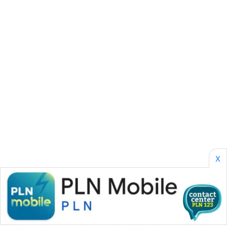
CILEUNGSI
NEWS
BERKAT
NEWS
BERAMPU
NEWS
ANUGERAH
NEWS
AKHLAK
X
ID
PERAPKI
NEWS