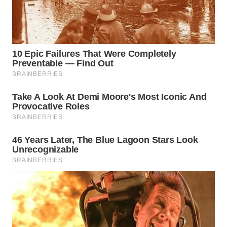
WN
PRIANGAN
TIMUR
WN
SEMARANG
WN
SOLO
WN
BOROBUDUR
WN
MADURA
WN
SURABAYA