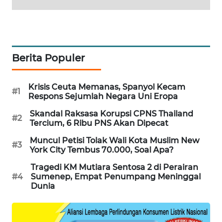
WAHANA
DESA
WISATA
Berita Populer
LAPAK
WAHANA
Krisis Ceuta Memanas, Spanyol Kecam
#1
Wahana
Respons Sejumlah Negara Uni Eropa
Network
Skandal Raksasa Korupsi CPNS Thailand
#2
Tercium, 6 Ribu PNS Akan Dipecat
KONSUMEN
LISTRIK
Muncul Petisi Tolak Wali Kota Muslim New
#3
York City Tembus 70.000, Soal Apa?
MASYARAKAT
Tragedi KM Mutiara Sentosa 2 di Perairan
KELISTRIKAN
#4
Sumenep, Empat Penumpang Meninggal
Dunia
WALINKI
ID