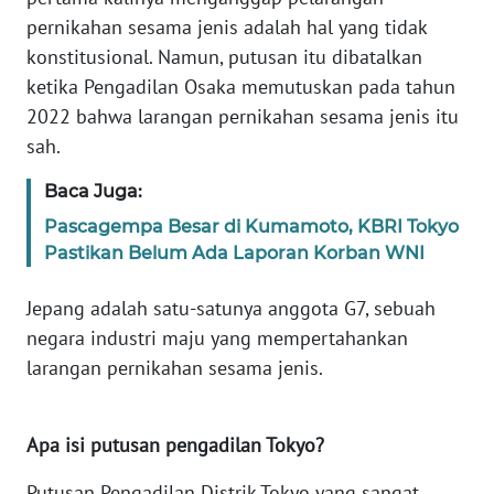
pernikahan sesama jenis adalah hal yang tidak
KARIR
konstitusional. Namun, putusan itu dibatalkan
ketika Pengadilan Osaka memutuskan pada tahun
DISCLAIMER
2022 bahwa larangan pernikahan sesama jenis itu
sah.
Wahana
News
Baca Juga:
Regional
Pascagempa Besar di Kumamoto, KBRI Tokyo
Pastikan Belum Ada Laporan Korban WNI
WN
SUMUT
Jepang adalah satu-satunya anggota G7, sebuah
negara industri maju yang mempertahankan
WN
larangan pernikahan sesama jenis.
JAKARTA
WN
Apa isi putusan pengadilan Tokyo?
JABAR
Putusan Pengadilan Distrik Tokyo yang sangat