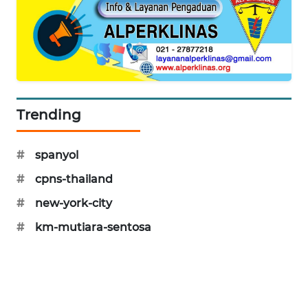
MAWAKA
ID
MARTABAT
NET
Trending
PLN
WATCH
#
spanyol
MKLI
#
cpns-thailand
#
new-york-city
LPKKI
#
km-mutiara-sentosa
LKKI
KOPEKLIN