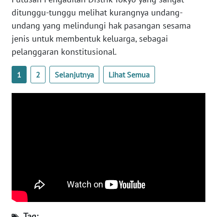
WN
ditunggu-tunggu melihat kurangnya undang-
BANTEN
undang yang melindungi hak pasangan sesama
jenis untuk membentuk keluarga, sebagai
WN
pelanggaran konstitusional.
NTT
1
2
Selanjutnya
Lihat Semua
WN
KEPRI
WN
PAPUA
WN
PAPUA
BARAT
WN
RIAU
Tag: