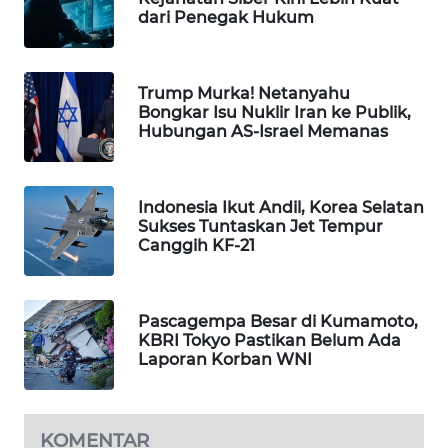
dari Penegak Hukum
WAHANA
SPORT
Trump Murka! Netanyahu
WAHANA
Bongkar Isu Nuklir Iran ke Publik,
UMKM
Hubungan AS-Israel Memanas
WAHANA
SELEB
Indonesia Ikut Andil, Korea Selatan
Sukses Tuntaskan Jet Tempur
Canggih KF-21
WAHANA
PERSONA
WAHANA
Pascagempa Besar di Kumamoto,
KBRI Tokyo Pastikan Belum Ada
OTOMOTIF
Laporan Korban WNI
WAHANA
HEALTH
KOMENTAR