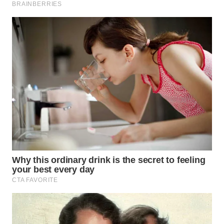
WN
MALUKU
WN
MALUT
WN
DAIRI
WN
DANAU
TOBA
WN
NIAS
WN
LANGKAT