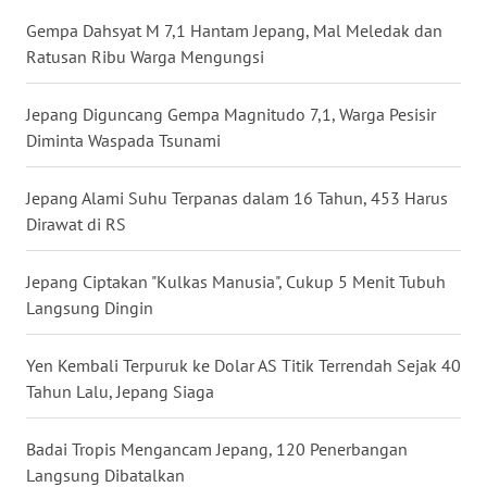
Gempa Dahsyat M 7,1 Hantam Jepang, Mal Meledak dan
WN
BABEL
Ratusan Ribu Warga Mengungsi
WN
Jepang Diguncang Gempa Magnitudo 7,1, Warga Pesisir
SUMBAR
Diminta Waspada Tsunami
WN
Jepang Alami Suhu Terpanas dalam 16 Tahun, 453 Harus
SUMSEL
Dirawat di RS
WN
Jepang Ciptakan "Kulkas Manusia", Cukup 5 Menit Tubuh
BENGKULU
Langsung Dingin
WN
Yen Kembali Terpuruk ke Dolar AS Titik Terrendah Sejak 40
LAMPUNG
Tahun Lalu, Jepang Siaga
WN
Badai Tropis Mengancam Jepang, 120 Penerbangan
JATENG
Langsung Dibatalkan