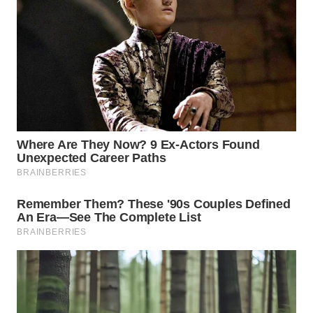
TAPANULI
TENGAH
WN DELI
SERDANG
WN
TEBING
TINGGI
WN
PAKPAK
WN
KARAWANG
WN
BEKASI