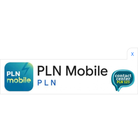
SONYA
ASA
NEWS
X