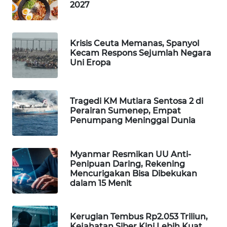
2027
WAHANA
LISTRIK
Krisis Ceuta Memanas, Spanyol
WAHANA
Kecam Respons Sejumlah Negara
Uni Eropa
TRAVEL
WAHANA
TV
Tragedi KM Mutiara Sentosa 2 di
Perairan Sumenep, Empat
Penumpang Meninggal Dunia
WAHANANEWS
ID
Myanmar Resmikan UU Anti-
Penipuan Daring, Rekening
WAHANANEWS
Mencurigakan Bisa Dibekukan
CO ID
dalam 15 Menit
WAHANANEWS
NET
Kerugian Tembus Rp2.053 Triliun,
Kejahatan Siber Kini Lebih Kuat