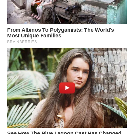
WN
SUMEDANG
WN
CIANJUR
WN
KEPULAUAN
SERIBU
WN
TANGERANG
WN
BINJAI
WN
CIREBON