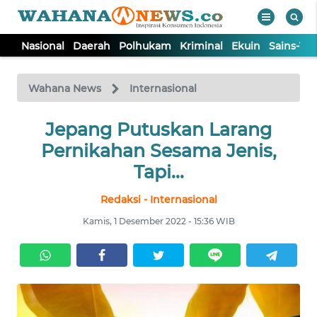
Nasional
Daerah
Polhukam
Kriminal
Ekuin
Sains-Te
WAHANA
Tutup
TV
Wahana News
Internasional
NASIONAL
Jepang Putuskan Larang
Pernikahan Sesama Jenis,
DAERAH
Tapi...
Redaksi - Internasional
POLHUKAM
Kamis, 1 Desember 2022 - 15:36 WIB
KRIMINAL
EKUIN