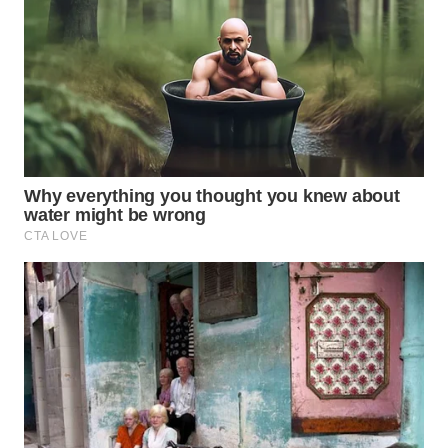
WN
BOGOR
WN
DEPOK
WN
TAPANULI
UTARA
WN
SAMOSIR
WN
PADANG
LAWAS