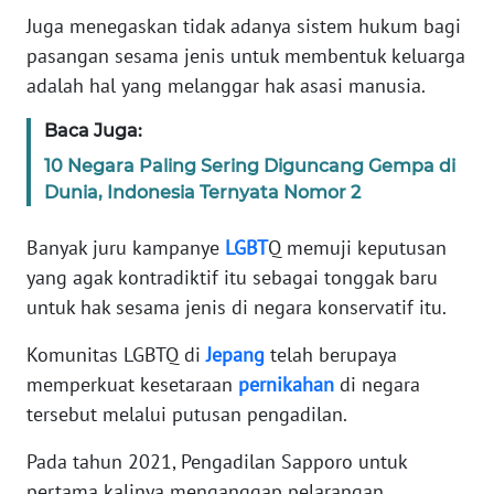
Informasi
Juga menegaskan tidak adanya sistem hukum bagi
pasangan sesama jenis untuk membentuk keluarga
INDEKS
BERITA
adalah hal yang melanggar hak asasi manusia.
Baca Juga:
KONTAK
KAMI
10 Negara Paling Sering Diguncang Gempa di
Dunia, Indonesia Ternyata Nomor 2
INFO
IKLAN
Banyak juru kampanye
LGBT
Q memuji keputusan
yang agak kontradiktif itu sebagai tonggak baru
TENTANG
untuk hak sesama jenis di negara konservatif itu.
KAMI
Komunitas LGBTQ di
Jepang
telah berupaya
memperkuat kesetaraan
pernikahan
di negara
PEDOMAN
MEDIA
tersebut melalui putusan pengadilan.
SIBER
Pada tahun 2021, Pengadilan Sapporo untuk
REDAKSI
pertama kalinya menganggap pelarangan