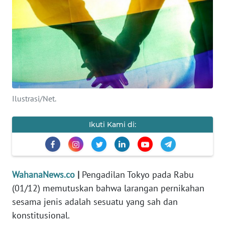
SAINS-TEKNO
KESEHATAN
INTERNASIONAL
SERBA-SERBI
Ilustrasi/Net.
PENDIDIKAN
Ikuti Kami di:
OLAHRAGA
WahanaNews.co
|
Pengadilan Tokyo pada Rabu
OPINI
(01/12) memutuskan bahwa larangan pernikahan
sesama jenis adalah sesuatu yang sah dan
EDITORIAL
konstitusional.