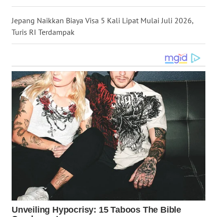
WN
Jepang Naikkan Biaya Visa 5 Kali Lipat Mulai Juli 2026,
NUSANTARA
Turis RI Terdampak
WN
JOGJA
WN
JATIM
WN
BALI
WN
KALBAR
WN
KALTENG