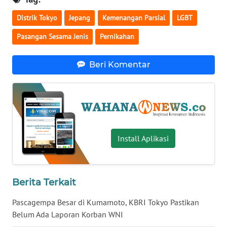
WN
Distrik Tokyo
Jepang
Kemenangan Parsial
LGBT
SERAMBI
Pasangan Sesama Jenis
Pernikahan
WN
Beri Komentar
JAMBI
WN
SULTRA
WN
Install Aplikasi
NTB
WN
SULTENG
Berita Terkait
Pascagempa Besar di Kumamoto, KBRI Tokyo Pastikan
WN
Belum Ada Laporan Korban WNI
SULBAR