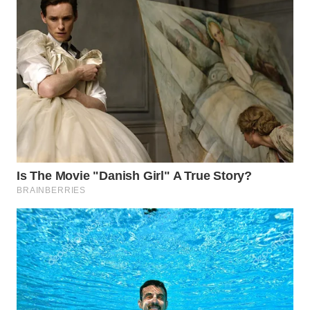
WN
PRIANGAN
TIMUR
WN
SEMARANG
WN
SOLO
WN
BOROBUDUR
WN
MADURA
WN
SURABAYA