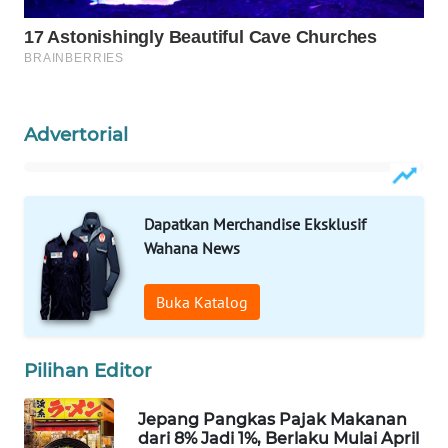
Wahana
Media
Group
WAHANA
NEWS
Advertorial
WAHANA
TANI
Dapatkan Merchandise Eksklusif
Wahana News
WAHANA
ADVOKAT
Buka Katalog
WAHANA
INFRASTRUKTUR
Pilihan Editor
WAHANA
Jepang Pangkas Pajak Makanan
KONSUMEN
dari 8% Jadi 1%, Berlaku Mulai April