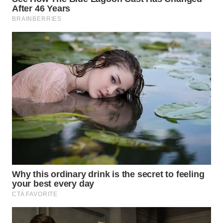
WN
INDRAMAYU
WN
KUNINGAN
WN
MAJALENGKA
WN
SUBANG
WN
SUKABUMI
WN
PURWAKARTA