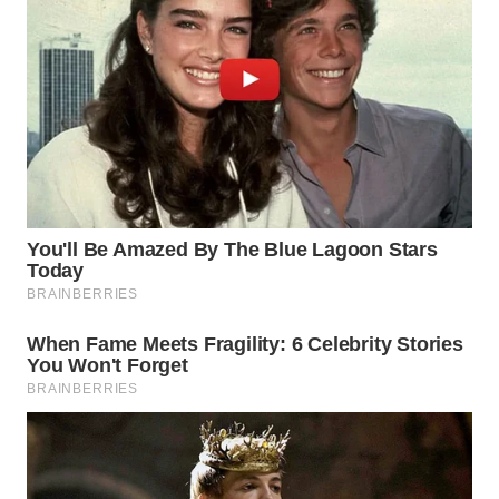
WN
TAPANULI
SELATAN
WN
TANJUNG
LESUNG
WN
KARO
WN
SIMALUNGUN
WN
LABUHANBATU
WN