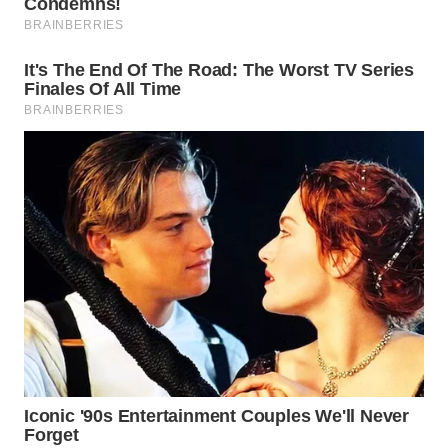
WN
KALTARA
WN
KALSEL
WN
KALTIM
WN
SULSEL
WN
GORONTALO
WN
SULUT