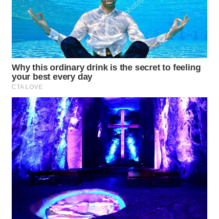
WN
NATUNA
WN
BINTAN
WN
MANDALIKA
WN
LIKUPANG
WN
LABUANBAJO
WN
BORNEO