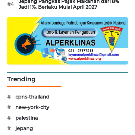
Jepang Pangkas Pajak Makanan dari 8%
#4
Jadi 1%, Berlaku Mulai April 2027
SIBARAGAS
NEWS
METRO
SIANTAR
NEWS
METRO
MEDAN
NEWS
Trending
METRO
JAKARTA
#
cpns-thailand
NEWS
#
new-york-city
KRT
#
palestina
NEWS
#
jepang