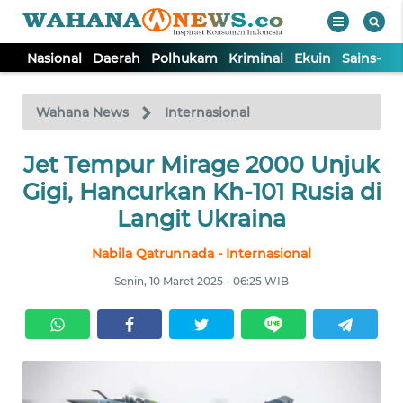
Nasional
Daerah
Polhukam
Kriminal
Ekuin
Sains-Te
WAHANA
Tutup
TV
Wahana News
Internasional
Jet Tempur Mirage 2000 Unjuk
NASIONAL
Gigi, Hancurkan Kh-101 Rusia di
DAERAH
Langit Ukraina
Nabila Qatrunnada - Internasional
POLHUKAM
Senin, 10 Maret 2025 - 06:25 WIB
KRIMINAL
EKUIN