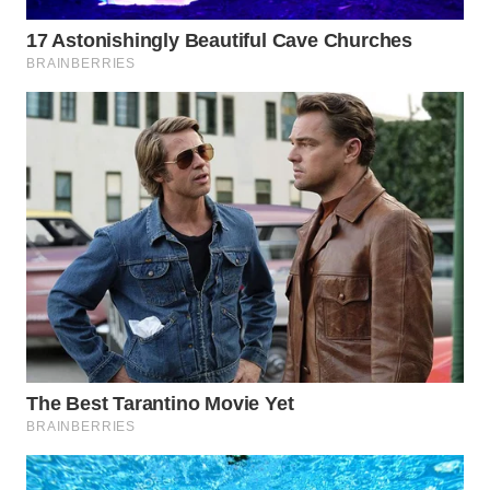
WN
TAPANULI
SELATAN
WN
TANJUNG
LESUNG
WN
KARO
WN
SIMALUNGUN
WN
LABUHANBATU
WN