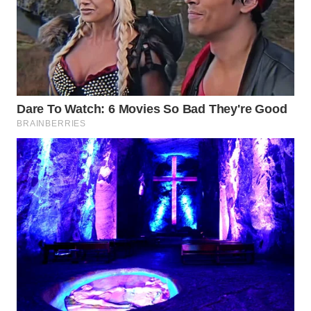
WN
MALUKU
WN
MALUT
WN
DAIRI
WN
DANAU
TOBA
WN
NIAS
WN
LANGKAT