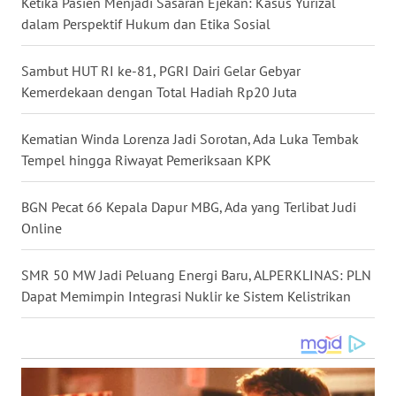
Ketika Pasien Menjadi Sasaran Ejekan: Kasus Yurizal
WN
dalam Perspektif Hukum dan Etika Sosial
NUSANTARA
Sambut HUT RI ke-81, PGRI Dairi Gelar Gebyar
WN
Kemerdekaan dengan Total Hadiah Rp20 Juta
JOGJA
Kematian Winda Lorenza Jadi Sorotan, Ada Luka Tembak
WN
Tempel hingga Riwayat Pemeriksaan KPK
JATIM
BGN Pecat 66 Kepala Dapur MBG, Ada yang Terlibat Judi
WN
Online
BALI
SMR 50 MW Jadi Peluang Energi Baru, ALPERKLINAS: PLN
WN
Dapat Memimpin Integrasi Nuklir ke Sistem Kelistrikan
KALBAR
WN
KALTENG