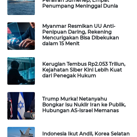
Perairan Sumenep, Empat
Penumpang Meninggal Dunia
MAWAKA
ID
Myanmar Resmikan UU Anti-
Penipuan Daring, Rekening
MARTABAT
Mencurigakan Bisa Dibekukan
NET
dalam 15 Menit
PLN
WATCH
Kerugian Tembus Rp2.053 Triliun,
Kejahatan Siber Kini Lebih Kuat
dari Penegak Hukum
MKLI
LPKKI
Trump Murka! Netanyahu
Bongkar Isu Nuklir Iran ke Publik,
Hubungan AS-Israel Memanas
LKKI
KOPEKLIN
Indonesia Ikut Andil, Korea Selatan