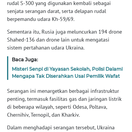
Informasi
rudal S-300 yang digunakan kembali sebagai
senjata serangan darat, serta delapan rudal
INDEKS
berpemandu udara Kh-59/69.
BERITA
Sementara itu, Rusia juga meluncurkan 194 drone
KONTAK
Shahed-136 dan drone lain untuk mengatasi
KAMI
sistem pertahanan udara Ukraina.
INFO
Baca Juga:
IKLAN
Misteri Senpi di Yayasan Sekolah, Polisi Dalami
Mengapa Tak Diserahkan Usai Pemilik Wafat
TENTANG
KAMI
Serangan ini menargetkan berbagai infrastruktur
penting, termasuk fasilitas gas dan jaringan listrik
PEDOMAN
di beberapa wilayah, seperti Odesa, Poltava,
MEDIA
Chernihiv, Ternopil, dan Kharkiv.
SIBER
Dalam menghadapi serangan tersebut, Ukraina
REDAKSI