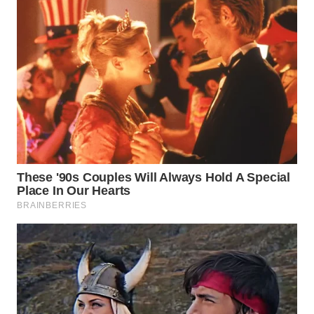
WN
KALTARA
WN
KALSEL
WN
KALTIM
WN
SULSEL
WN
GORONTALO
WN
SULUT