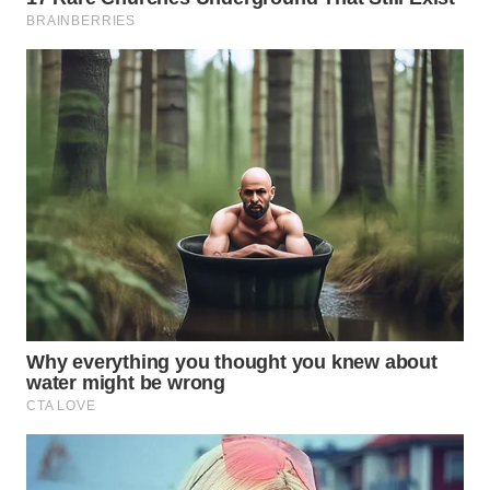
Wahana
Media
Group
WAHANA
NEWS
WAHANA
TANI
WAHANA
ADVOKAT
WAHANA
INFRASTRUKTUR
WAHANA
KONSUMEN