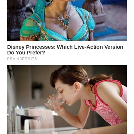
WN
BOGOR
WN
DEPOK
WN
TAPANULI
UTARA
WN
SAMOSIR
WN
PADANG
LAWAS