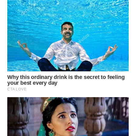
TAPANULI
TENGAH
WN DELI
SERDANG
WN
TEBING
TINGGI
WN
PAKPAK
WN
KARAWANG
WN
BEKASI