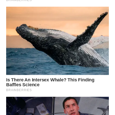
WN
INDRAMAYU
WN
KUNINGAN
WN
MAJALENGKA
WN
SUBANG
WN
SUKABUMI
WN
PURWAKARTA