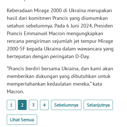
WN
Keberadaan Mirage 2000 di Ukraina merupakan
BANTEN
hasil dari komitmen Prancis yang diumumkan
setahun sebelumnya. Pada 6 Juni 2024, Presiden
WN
NTT
Prancis Emmanuel Macron mengungkapkan
rencana pengiriman sejumlah jet tempur Mirage
WN
2000-5F kepada Ukraina dalam wawancara yang
KEPRI
bertepatan dengan peringatan D-Day.
WN
“Prancis berdiri bersama Ukraina, dan kami akan
PAPUA
memberikan dukungan yang dibutuhkan untuk
mempertahankan kedaulatan mereka,” kata
WN
Macron.
PAPUA
BARAT
1
2
3
4
Sebelumnya
Selanjutnya
WN
Lihat Semua
RIAU