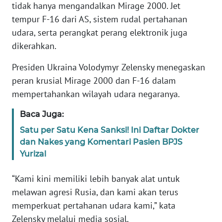
tidak hanya mengandalkan Mirage 2000. Jet
tempur F-16 dari AS, sistem rudal pertahanan
KARIR
udara, serta perangkat perang elektronik juga
dikerahkan.
DISCLAIMER
Presiden Ukraina Volodymyr Zelensky menegaskan
Wahana
peran krusial Mirage 2000 dan F-16 dalam
News
mempertahankan wilayah udara negaranya.
Regional
Baca Juga:
WN
Satu per Satu Kena Sanksi! Ini Daftar Dokter
SUMUT
dan Nakes yang Komentari Pasien BPJS
Yurizal
WN
JAKARTA
“Kami kini memiliki lebih banyak alat untuk
melawan agresi Rusia, dan kami akan terus
WN
JABAR
memperkuat pertahanan udara kami,” kata
Zelensky melalui media sosial.