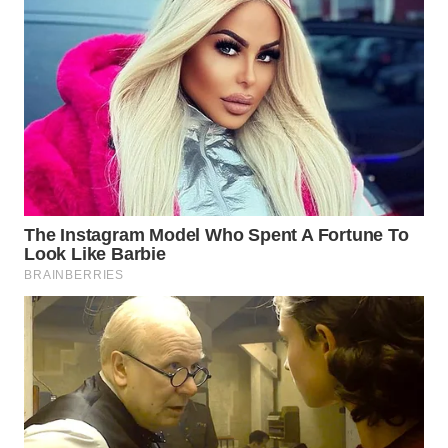
WAHANA
LISTRIK
WAHANA
TRAVEL
WAHANA
TV
WAHANANEWS
ID
WAHANANEWS
CO ID
WAHANANEWS
NET