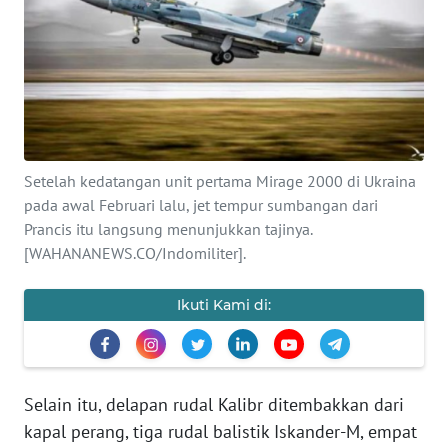
SAINS-TEKNO
KESEHATAN
INTERNASIONAL
SERBA-SERBI
Setelah kedatangan unit pertama Mirage 2000 di Ukraina
pada awal Februari lalu, jet tempur sumbangan dari
Prancis itu langsung menunjukkan tajinya.
PENDIDIKAN
[WAHANANEWS.CO/Indomiliter].
OLAHRAGA
Ikuti Kami di:
OPINI
EDITORIAL
Selain itu, delapan rudal Kalibr ditembakkan dari
kapal perang, tiga rudal balistik Iskander-M, empat