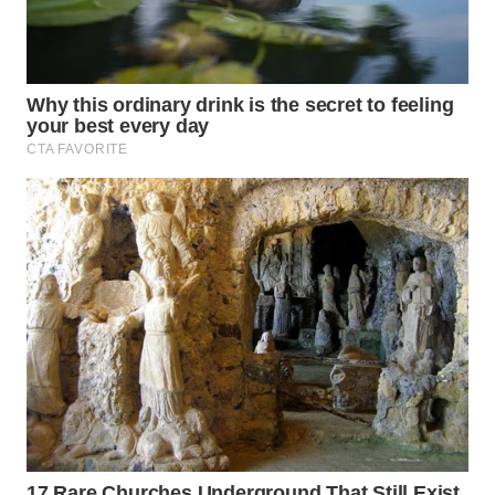
WN
NATUNA
WN
BINTAN
WN
MANDALIKA
WN
LIKUPANG
WN
LABUANBAJO
WN
BORNEO