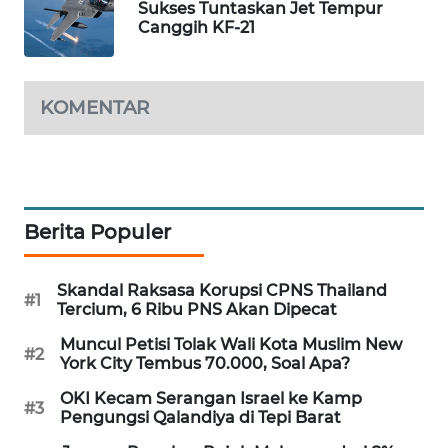
Sukses Tuntaskan Jet Tempur
PORTAL
Canggih KF-21
KONSUMEN
FORWAMKI
KOMENTAR
ALPERKLINAS
FORJASIDA
Berita Populer
TAMBANG
NEWS
Skandal Raksasa Korupsi CPNS Thailand
#1
Tercium, 6 Ribu PNS Akan Dipecat
SITUNGIR
Muncul Petisi Tolak Wali Kota Muslim New
NEWS
#2
York City Tembus 70.000, Soal Apa?
OKI Kecam Serangan Israel ke Kamp
SIDIKALANG
#3
Pengungsi Qalandiya di Tepi Barat
NEWS