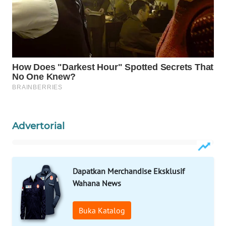
WAHANA
SPORT
WAHANA
UMKM
WAHANA
SELEB
WAHANA
Advertorial
PERSONA
WAHANA
Dapatkan Merchandise Eksklusif
OTOMOTIF
Wahana News
WAHANA
HEALTH
Buka Katalog