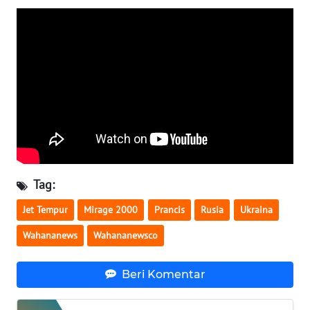
WN
SERAMBI
WN
JAMBI
WN
SULTRA
WN
Tag:
NTB
Jet Tempur
Mirage 2000
Prancis
Rusia
Ukraina
WN
Wahananews
Wahananewsco
SULTENG
Beri Komentar
WN
SULBAR