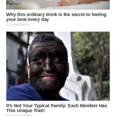
WN
SUMEDANG
WN
CIANJUR
WN
KEPULAUAN
SERIBU
WN
TANGERANG
WN
BINJAI
WN
CIREBON