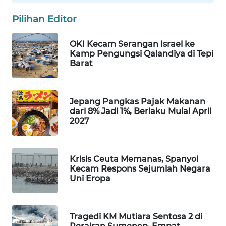
WAHANA
Pilihan Editor
DESA
WISATA
OKI Kecam Serangan Israel ke
Kamp Pengungsi Qalandiya di Tepi
LAPAK
Barat
WAHANA
Wahana
Jepang Pangkas Pajak Makanan
Network
dari 8% Jadi 1%, Berlaku Mulai April
2027
KONSUMEN
LISTRIK
Krisis Ceuta Memanas, Spanyol
Kecam Respons Sejumlah Negara
MASYARAKAT
Uni Eropa
KELISTRIKAN
WALINKI
Tragedi KM Mutiara Sentosa 2 di
ID