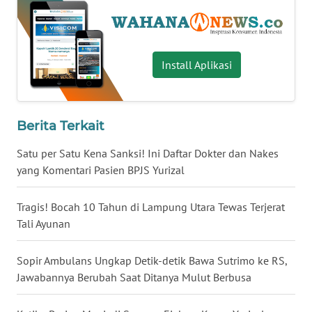
WN
BABEL
Install Aplikasi
WN
SUMBAR
WN
Berita Terkait
SUMSEL
Satu per Satu Kena Sanksi! Ini Daftar Dokter dan Nakes
yang Komentari Pasien BPJS Yurizal
WN
BENGKULU
Tragis! Bocah 10 Tahun di Lampung Utara Tewas Terjerat
Tali Ayunan
WN
LAMPUNG
Sopir Ambulans Ungkap Detik-detik Bawa Sutrimo ke RS,
Jawabannya Berubah Saat Ditanya Mulut Berbusa
WN
JATENG