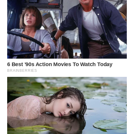
WN
PRIANGAN
TIMUR
WN
SEMARANG
WN
SOLO
WN
BOROBUDUR
WN
MADURA
WN
SURABAYA