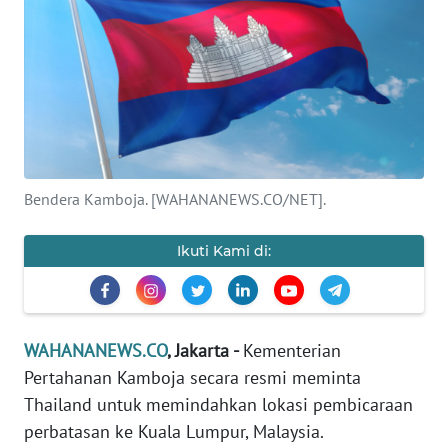
SAINS-TEKNO
KESEHATAN
INTERNASIONAL
SERBA-SERBI
Bendera Kamboja. [WAHANANEWS.CO/NET].
PENDIDIKAN
Ikuti Kami di:
OLAHRAGA
OPINI
WAHANANEWS.CO
, Jakarta -
Kementerian
Pertahanan Kamboja secara resmi meminta
EDITORIAL
Thailand untuk memindahkan lokasi pembicaraan
perbatasan ke Kuala Lumpur, Malaysia.