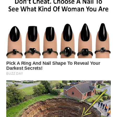
TAPANULI
TENGAH
WN DELI
SERDANG
WN
TEBING
TINGGI
WN
PAKPAK
WN
KARAWANG
WN
BEKASI