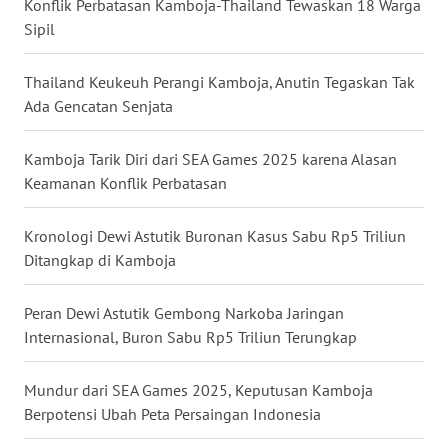
Konflik Perbatasan Kamboja-Thailand Tewaskan 18 Warga
Sipil
WN
BABEL
Thailand Keukeuh Perangi Kamboja, Anutin Tegaskan Tak
WN
Ada Gencatan Senjata
SUMBAR
Kamboja Tarik Diri dari SEA Games 2025 karena Alasan
WN
Keamanan Konflik Perbatasan
SUMSEL
Kronologi Dewi Astutik Buronan Kasus Sabu Rp5 Triliun
WN
Ditangkap di Kamboja
BENGKULU
Peran Dewi Astutik Gembong Narkoba Jaringan
WN
Internasional, Buron Sabu Rp5 Triliun Terungkap
LAMPUNG
Mundur dari SEA Games 2025, Keputusan Kamboja
WN
Berpotensi Ubah Peta Persaingan Indonesia
JATENG