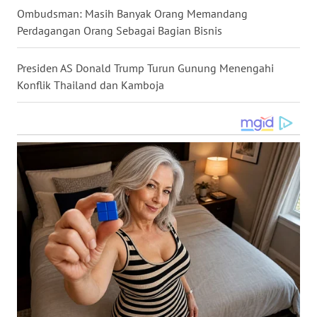
Ombudsman: Masih Banyak Orang Memandang
WN
Perdagangan Orang Sebagai Bagian Bisnis
NUSANTARA
Presiden AS Donald Trump Turun Gunung Menengahi
WN
Konflik Thailand dan Kamboja
JOGJA
WN
JATIM
WN
BALI
WN
KALBAR
WN
KALTENG