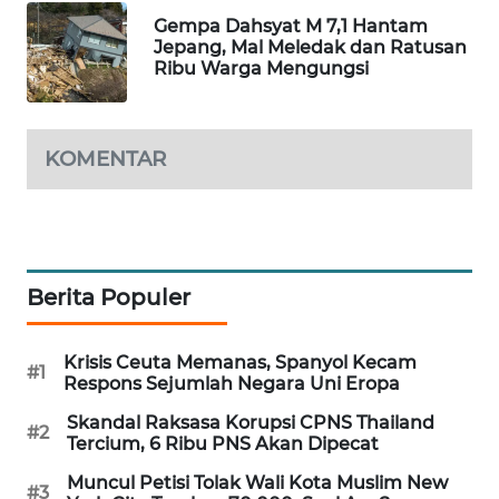
Gempa Dahsyat M 7,1 Hantam
WAHANA
Jepang, Mal Meledak dan Ratusan
LISTRIK
Ribu Warga Mengungsi
WAHANA
TRAVEL
KOMENTAR
WAHANA
TV
WAHANANEWS
Berita Populer
ID
Krisis Ceuta Memanas, Spanyol Kecam
WAHANANEWS
#1
Respons Sejumlah Negara Uni Eropa
CO ID
Skandal Raksasa Korupsi CPNS Thailand
#2
Tercium, 6 Ribu PNS Akan Dipecat
WAHANANEWS
NET
Muncul Petisi Tolak Wali Kota Muslim New
#3