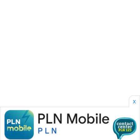
KARING
NEWS
JURNAL
MARITIM
HUMBANG
NEWS
GARONGGANG
NEWS
FISUELRI
X
ID
ENERGI
NEWS