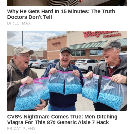
WN
KALTARA
WN
KALSEL
WN
KALTIM
WN
SULSEL
WN
GORONTALO
WN
SULUT