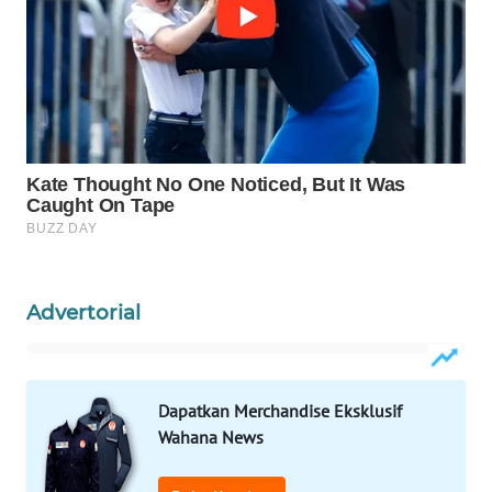
WN
PRIANGAN
TIMUR
WN
SEMARANG
WN
SOLO
WN
BOROBUDUR
Advertorial
WN
MADURA
Dapatkan Merchandise Eksklusif
Wahana News
WN
SURABAYA