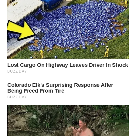
WN
SUMEDANG
WN
CIANJUR
WN
KEPULAUAN
SERIBU
WN
TANGERANG
WN
BINJAI
WN
CIREBON