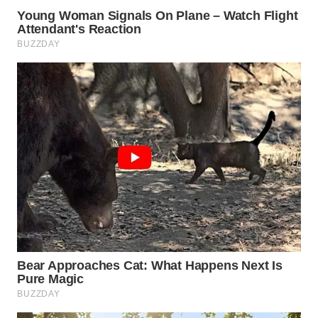
WN
MALUKU
WN
MALUT
WN
DAIRI
WN
DANAU
TOBA
WN
NIAS
WN
LANGKAT