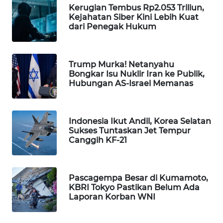
Kerugian Tembus Rp2.053 Triliun,
Wahana
Kejahatan Siber Kini Lebih Kuat
Media
dari Penegak Hukum
Group
WAHANA
NEWS
Trump Murka! Netanyahu
Bongkar Isu Nuklir Iran ke Publik,
Hubungan AS-Israel Memanas
WAHANA
TANI
Indonesia Ikut Andil, Korea Selatan
WAHANA
Sukses Tuntaskan Jet Tempur
ADVOKAT
Canggih KF-21
WAHANA
INFRASTRUKTUR
Pascagempa Besar di Kumamoto,
KBRI Tokyo Pastikan Belum Ada
Laporan Korban WNI
WAHANA
KONSUMEN