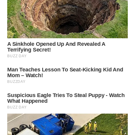
WN
BOGOR
WN
DEPOK
WN
TAPANULI
UTARA
WN
SAMOSIR
WN
PADANG
LAWAS