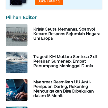
Buka Katalog
WN
NATUNA
Pilihan Editor
WN
Krisis Ceuta Memanas, Spanyol
BINTAN
Kecam Respons Sejumlah Negara
Uni Eropa
WN
MANDALIKA
Tragedi KM Mutiara Sentosa 2 di
WN
Perairan Sumenep, Empat
LIKUPANG
Penumpang Meninggal Dunia
WN
Myanmar Resmikan UU Anti-
LABUANBAJO
Penipuan Daring, Rekening
Mencurigakan Bisa Dibekukan
dalam 15 Menit
WN
BORNEO