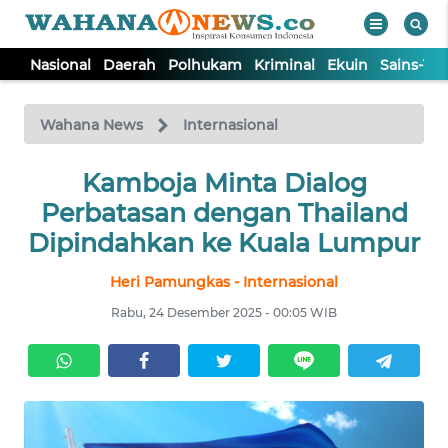
Nasional
Daerah
Polhukam
Kriminal
Ekuin
Sains-Te
WAHANA
Tutup
TV
Wahana News
Internasional
NASIONAL
Kamboja Minta Dialog
Perbatasan dengan Thailand
DAERAH
Dipindahkan ke Kuala Lumpur
Heri Pamungkas - Internasional
POLHUKAM
Rabu, 24 Desember 2025 - 00:05 WIB
KRIMINAL
EKUIN