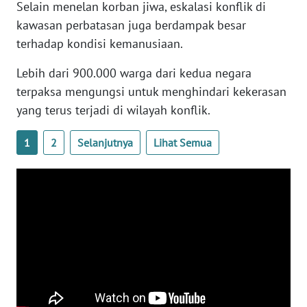
Selain menelan korban jiwa, eskalasi konflik di
WN
kawasan perbatasan juga berdampak besar
BANTEN
terhadap kondisi kemanusiaan.
WN
Lebih dari 900.000 warga dari kedua negara
NTT
terpaksa mengungsi untuk menghindari kekerasan
yang terus terjadi di wilayah konflik.
WN
KEPRI
1
2
Selanjutnya
Lihat Semua
WN
PAPUA
WN
PAPUA
BARAT
WN
RIAU