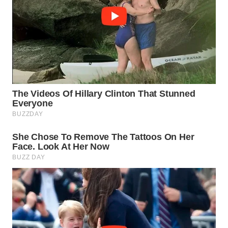
WN
INDRAMAYU
WN
KUNINGAN
WN
MAJALENGKA
WN
SUBANG
WN
SUKABUMI
WN
PURWAKARTA