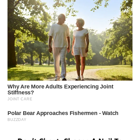
WN
TAPANULI
SELATAN
WN
TANJUNG
LESUNG
WN
KARO
WN
SIMALUNGUN
WN
LABUHANBATU
WN