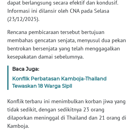
dapat berlangsung secara efektif dan kondusif.
Informasi ini dilansir oleh CNA pada Selasa
KARIR
(23/12/2025).
DISCLAIMER
Rencana pembicaraan tersebut bertujuan
membahas gencatan senjata, menyusul dua pekan
Wahana
bentrokan bersenjata yang telah menggagalkan
News
kesepakatan damai sebelumnya.
Regional
Baca Juga:
WN
Konflik Perbatasan Kamboja-Thailand
SUMUT
Tewaskan 18 Warga Sipil
WN
Konflik terbaru ini menimbulkan korban jiwa yang
JAKARTA
tidak sedikit, dengan sedikitnya 23 orang
dilaporkan meninggal di Thailand dan 21 orang di
WN
JABAR
Kamboja.