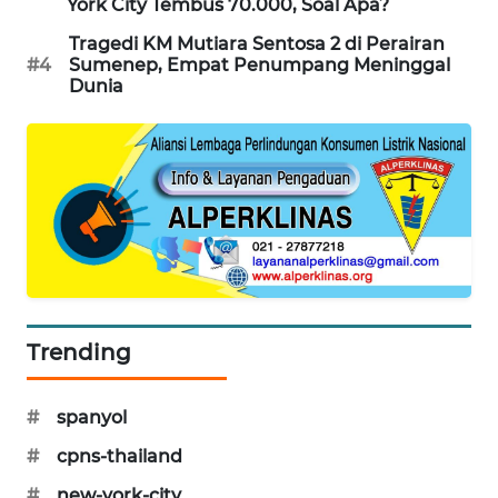
York City Tembus 70.000, Soal Apa?
WAHANA
Tragedi KM Mutiara Sentosa 2 di Perairan
SPORT
#4
Sumenep, Empat Penumpang Meninggal
Dunia
WAHANA
UMKM
WAHANA
SELEB
WAHANA
PERSONA
Trending
WAHANA
OTOMOTIF
#
spanyol
WAHANA
#
cpns-thailand
HEALTH
#
new-york-city