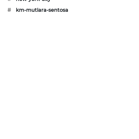
WAHANA
#
km-mutiara-sentosa
DESA
WISATA
LAPAK
WAHANA
Wahana
Network
KONSUMEN
LISTRIK
MASYARAKAT
KELISTRIKAN
WALINKI
ID