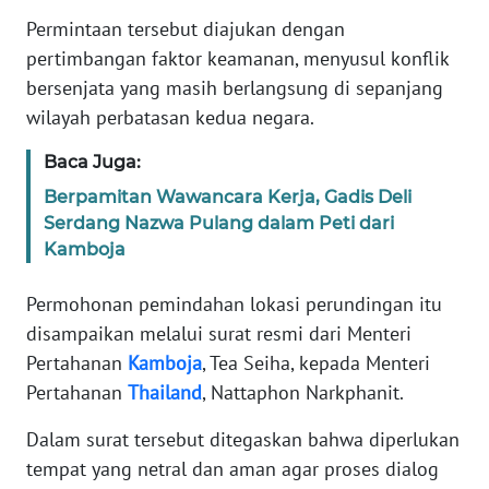
Informasi
Permintaan tersebut diajukan dengan
pertimbangan faktor keamanan, menyusul konflik
INDEKS
BERITA
bersenjata yang masih berlangsung di sepanjang
wilayah perbatasan kedua negara.
KONTAK
KAMI
Baca Juga:
Berpamitan Wawancara Kerja, Gadis Deli
INFO
Serdang Nazwa Pulang dalam Peti dari
IKLAN
Kamboja
TENTANG
Permohonan pemindahan lokasi perundingan itu
KAMI
disampaikan melalui surat resmi dari Menteri
Pertahanan
Kamboja
, Tea Seiha, kepada Menteri
PEDOMAN
Pertahanan
Thailand
, Nattaphon Narkphanit.
MEDIA
SIBER
Dalam surat tersebut ditegaskan bahwa diperlukan
tempat yang netral dan aman agar proses dialog
REDAKSI