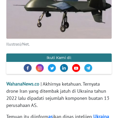
SAINS-TEKNO
KESEHATAN
INTERNASIONAL
Ilustrasi/Net.
SERBA-SERBI
Ikuti Kami di:
PENDIDIKAN
OLAHRAGA
WahanaNews.co
| Akhirnya ketahuan. Ternyata
drone Iran yang ditembak jatuh di Ukraina tahun
OPINI
2022 lalu dipadati sejumlah komponen buatan 13
perusahaan AS.
EDITORIAL
Temuan itu diinform
as
ikan dinas intelijen
Ukraina