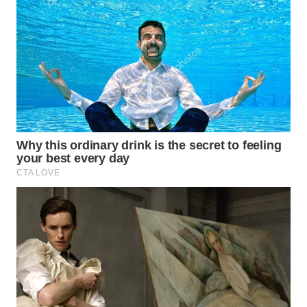
WN
SUMEDANG
WN
CIANJUR
WN
KEPULAUAN
SERIBU
WN
TANGERANG
WN
BINJAI
WN
CIREBON