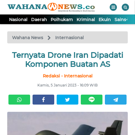
Nasional
Daerah
Polhukam
Kriminal
Ekuin
Sains-Te
WAHANA
Tutup
TV
Wahana News
Internasional
NASIONAL
Ternyata Drone Iran Dipadati
Komponen Buatan AS
DAERAH
Redaksi - Internasional
Kamis, 5 Januari 2023 - 16:09 WIB
POLHUKAM
KRIMINAL
EKUIN