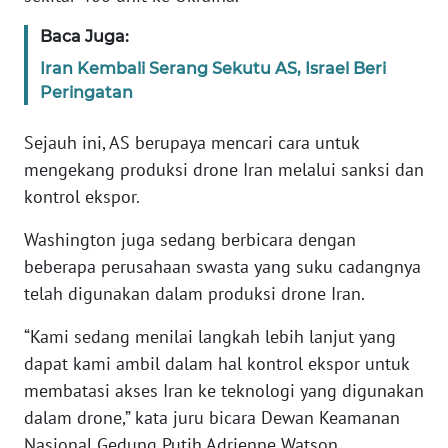
Baca Juga:
KARIR
Iran Kembali Serang Sekutu AS, Israel Beri
Peringatan
DISCLAIMER
Sejauh ini, AS berupaya mencari cara untuk
Wahana
mengekang produksi drone Iran melalui sanksi dan
News
Regional
kontrol ekspor.
Washington juga sedang berbicara dengan
WN
SUMUT
beberapa perusahaan swasta yang suku cadangnya
telah digunakan dalam produksi drone Iran.
WN
“Kami sedang menilai langkah lebih lanjut yang
JAKARTA
dapat kami ambil dalam hal kontrol ekspor untuk
membatasi akses Iran ke teknologi yang digunakan
WN
JABAR
dalam drone,” kata juru bicara Dewan Keamanan
Nasional Gedung Putih Adrienne Watson.