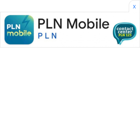
SONYA
X
ASA
NEWS
WAHANA MEDIA GROUP
|
|
|
WAHANA NEWS co
WAHANA TANI
WAHANA ADVOKAT
|
|
WAHANA INFRASTRUKTUR
WAHANA KONSUMEN