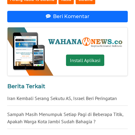
WN
Beri Komentar
SERAMBI
WN
JAMBI
WN
Install Aplikasi
SULTRA
WN
NTB
Berita Terkait
Iran Kembali Serang Sekutu AS, Israel Beri Peringatan
WN
SULTENG
Sampah Masih Menumpuk Setiap Pagi di Beberapa Titik,
Apakah Warga Kota Jambi Sudah Bahagia ?
WN
SULBAR