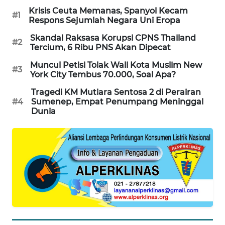
Krisis Ceuta Memanas, Spanyol Kecam
WAHANA
#1
Respons Sejumlah Negara Uni Eropa
DESA
WISATA
Skandal Raksasa Korupsi CPNS Thailand
#2
Tercium, 6 Ribu PNS Akan Dipecat
LAPAK
Muncul Petisi Tolak Wali Kota Muslim New
WAHANA
#3
York City Tembus 70.000, Soal Apa?
Tragedi KM Mutiara Sentosa 2 di Perairan
Wahana
#4
Sumenep, Empat Penumpang Meninggal
Network
Dunia
KONSUMEN
LISTRIK
MASYARAKAT
KELISTRIKAN
WALINKI
ID