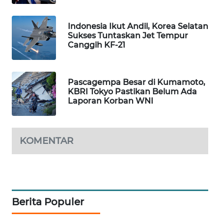
WAHANA
SPORT
Indonesia Ikut Andil, Korea Selatan
Sukses Tuntaskan Jet Tempur
Canggih KF-21
WAHANA
UMKM
Pascagempa Besar di Kumamoto,
WAHANA
KBRI Tokyo Pastikan Belum Ada
SELEB
Laporan Korban WNI
WAHANA
PERSONA
KOMENTAR
WAHANA
OTOMOTIF
WAHANA
Berita Populer
HEALTH