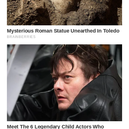
WN
TAPANULI
SELATAN
WN
TANJUNG
LESUNG
WN
KARO
WN
SIMALUNGUN
WN
LABUHANBATU
WN