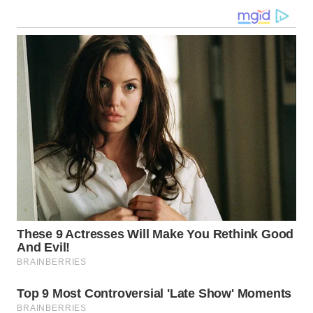
WN
NUSANTARA
WN
JOGJA
WN
JATIM
WN
BALI
WN
KALBAR
WN
KALTENG