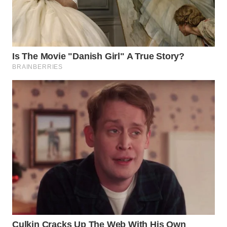
WN
INDRAMAYU
WN
KUNINGAN
WN
MAJALENGKA
WN
SUBANG
WN
SUKABUMI
WN
PURWAKARTA