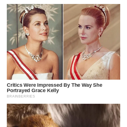
WN
KALTARA
WN
KALSEL
WN
KALTIM
WN
SULSEL
WN
GORONTALO
WN
SULUT