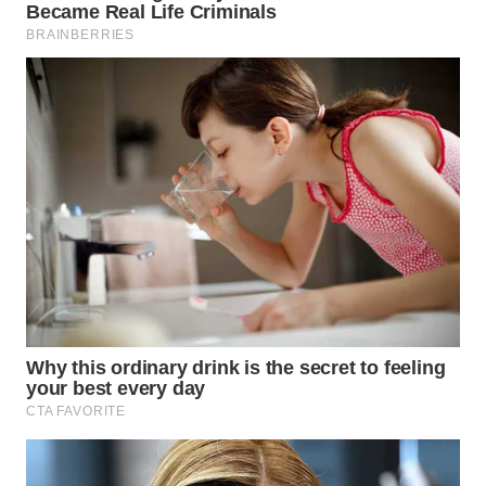
TAPANULI
TENGAH
WN DELI
SERDANG
WN
TEBING
TINGGI
WN
PAKPAK
WN
KARAWANG
WN
BEKASI