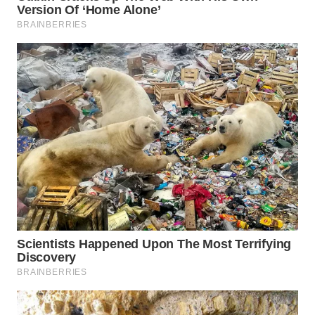
WN
PRIANGAN
TIMUR
WN
SEMARANG
WN
SOLO
WN
BOROBUDUR
WN
MADURA
WN
SURABAYA