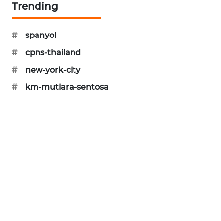
Trending
MAWAKA
ID
#
spanyol
#
cpns-thailand
MARTABAT
NET
#
new-york-city
#
km-mutiara-sentosa
PLN
WATCH
MKLI
LPKKI
LKKI
KOPEKLIN