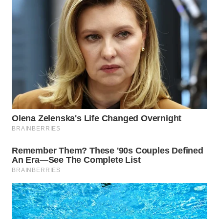
WN
BOGOR
WN
DEPOK
WN
TAPANULI
UTARA
WN
SAMOSIR
WN
PADANG
LAWAS