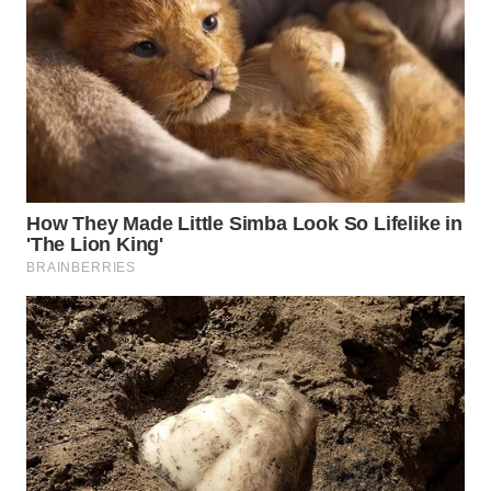
WN
MALUKU
WN
MALUT
WN
DAIRI
WN
DANAU
TOBA
WN
NIAS
WN
LANGKAT