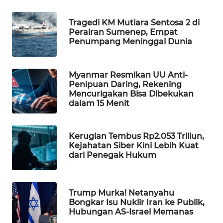
WAHANA
Tragedi KM Mutiara Sentosa 2 di
LISTRIK
Perairan Sumenep, Empat
Penumpang Meninggal Dunia
WAHANA
TRAVEL
Myanmar Resmikan UU Anti-
Penipuan Daring, Rekening
WAHANA
Mencurigakan Bisa Dibekukan
TV
dalam 15 Menit
WAHANANEWS
ID
Kerugian Tembus Rp2.053 Triliun,
Kejahatan Siber Kini Lebih Kuat
dari Penegak Hukum
WAHANANEWS
CO ID
Trump Murka! Netanyahu
WAHANANEWS
Bongkar Isu Nuklir Iran ke Publik,
NET
Hubungan AS-Israel Memanas