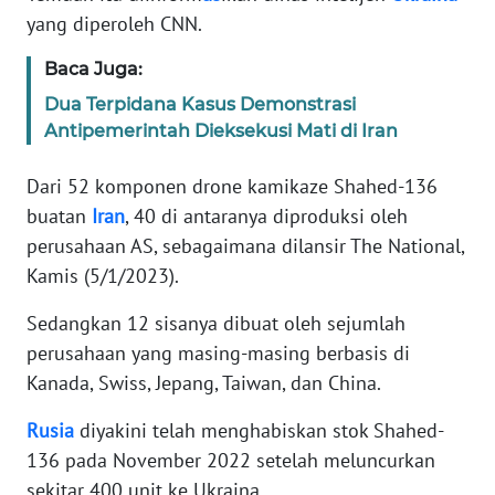
Informasi
yang diperoleh CNN.
INDEKS
Baca Juga:
BERITA
Dua Terpidana Kasus Demonstrasi
Antipemerintah Dieksekusi Mati di Iran
KONTAK
KAMI
Dari 52 komponen drone kamikaze Shahed-136
buatan
Iran
, 40 di antaranya diproduksi oleh
INFO
IKLAN
perusahaan AS, sebagaimana dilansir The National,
Kamis (5/1/2023).
TENTANG
Sedangkan 12 sisanya dibuat oleh sejumlah
KAMI
perusahaan yang masing-masing berbasis di
Kanada, Swiss, Jepang, Taiwan, dan China.
PEDOMAN
MEDIA
Rusia
diyakini telah menghabiskan stok Shahed-
SIBER
136 pada November 2022 setelah meluncurkan
sekitar 400 unit ke Ukraina.
REDAKSI