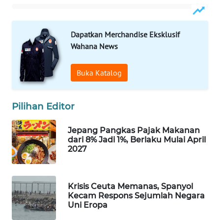
Wahana
Media
Group
Dapatkan Merchandise Eksklusif
Wahana News
WAHANA
NEWS
Buka Katalog
WAHANA
TANI
Pilihan Editor
WAHANA
Jepang Pangkas Pajak Makanan
ADVOKAT
dari 8% Jadi 1%, Berlaku Mulai April
2027
WAHANA
INFRASTRUKTUR
Krisis Ceuta Memanas, Spanyol
Kecam Respons Sejumlah Negara
WAHANA
Uni Eropa
KONSUMEN