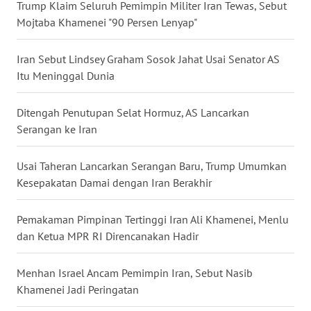
Trump Klaim Seluruh Pemimpin Militer Iran Tewas, Sebut
WN
Mojtaba Khamenei "90 Persen Lenyap"
BABEL
Iran Sebut Lindsey Graham Sosok Jahat Usai Senator AS
WN
Itu Meninggal Dunia
SUMBAR
Ditengah Penutupan Selat Hormuz, AS Lancarkan
WN
Serangan ke Iran
SUMSEL
Usai Taheran Lancarkan Serangan Baru, Trump Umumkan
WN
Kesepakatan Damai dengan Iran Berakhir
BENGKULU
Pemakaman Pimpinan Tertinggi Iran Ali Khamenei, Menlu
WN
dan Ketua MPR RI Direncanakan Hadir
LAMPUNG
Menhan Israel Ancam Pemimpin Iran, Sebut Nasib
WN
Khamenei Jadi Peringatan
JATENG