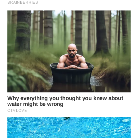
WN
BOGOR
WN
DEPOK
WN
TAPANULI
UTARA
WN
SAMOSIR
WN
PADANG
LAWAS