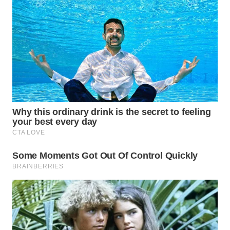
WN
SUMEDANG
WN
CIANJUR
WN
KEPULAUAN
SERIBU
WN
TANGERANG
WN
BINJAI
WN
CIREBON