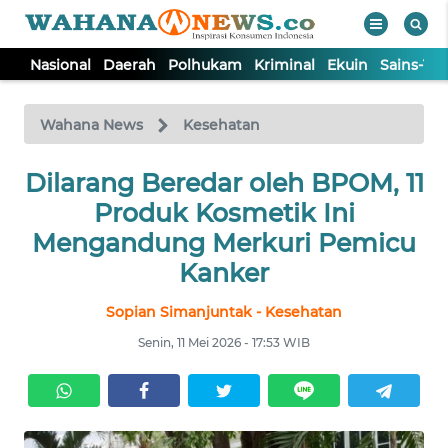
Nasional
Daerah
Polhukam
Kriminal
Ekuin
Sains-Te
WAHANA
Tutup
TV
Wahana News
Kesehatan
Dilarang Beredar oleh BPOM, 11
NASIONAL
Produk Kosmetik Ini
DAERAH
Mengandung Merkuri Pemicu
Kanker
POLHUKAM
Sopian Simanjuntak - Kesehatan
Senin, 11 Mei 2026 - 17:53 WIB
KRIMINAL
EKUIN