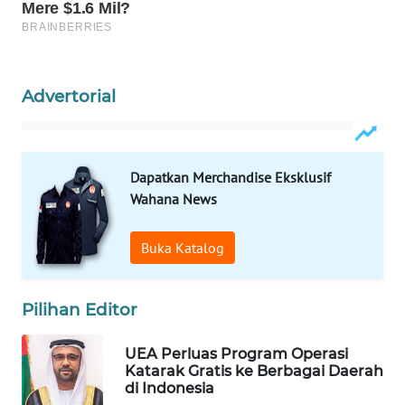
WN
NATUNA
Advertorial
WN
BINTAN
WN
Dapatkan Merchandise Eksklusif
MANDALIKA
Wahana News
WN
Buka Katalog
LIKUPANG
WN
Pilihan Editor
LABUANBAJO
UEA Perluas Program Operasi
WN
Katarak Gratis ke Berbagai Daerah
BORNEO
di Indonesia