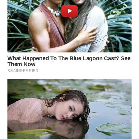
WN
INDRAMAYU
WN
KUNINGAN
WN
MAJALENGKA
WN
SUBANG
WN
SUKABUMI
WN
PURWAKARTA