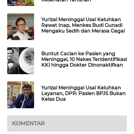
WAHANA
LISTRIK
Yurizal Meninggal Usai Keluhkan
Rawat Inap, Menkes Budi Gunadi
WAHANA
Mengaku Sedih dan Merasa Gagal
TRAVEL
WAHANA
Buntut Cacian ke Pasien yang
TV
Meninggal, 10 Nakes Teridentifikasi
KKI hingga Dokter Dinonaktifkan
WAHANANEWS
ID
Yurizal Meninggal Usai Keluhkan
Layanan, DPR: Pasien BPJS Bukan
WAHANANEWS
Kelas Dua
CO ID
WAHANANEWS
KOMENTAR
NET