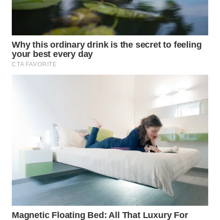
WN
PRIANGAN
TIMUR
WN
SEMARANG
WN
SOLO
WN
BOROBUDUR
WN
MADURA
WN
SURABAYA