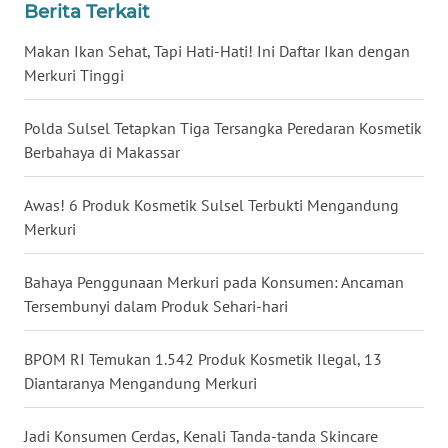
Berita Terkait
WN
BABEL
Makan Ikan Sehat, Tapi Hati-Hati! Ini Daftar Ikan dengan
Merkuri Tinggi
WN
SUMBAR
Polda Sulsel Tetapkan Tiga Tersangka Peredaran Kosmetik
Berbahaya di Makassar
WN
SUMSEL
Awas! 6 Produk Kosmetik Sulsel Terbukti Mengandung
Merkuri
WN
BENGKULU
Bahaya Penggunaan Merkuri pada Konsumen: Ancaman
Tersembunyi dalam Produk Sehari-hari
WN
LAMPUNG
BPOM RI Temukan 1.542 Produk Kosmetik Ilegal, 13
Diantaranya Mengandung Merkuri
WN
JATENG
Jadi Konsumen Cerdas, Kenali Tanda-tanda Skincare