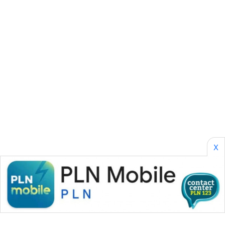
CILEUNGSI
NEWS
BERKAT
NEWS
BERAMPU
NEWS
ANUGERAH
NEWS
X
AKHLAK
ID
PERAPKI
NEWS