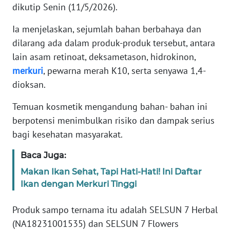
dikutip Senin (11/5/2026).
KARIR
Ia menjelaskan, sejumlah bahan berbahaya dan
dilarang ada dalam produk-produk tersebut, antara
DISCLAIMER
lain asam retinoat, deksametason, hidrokinon,
merkuri
, pewarna merah K10, serta senyawa 1,4-
Wahana
dioksan.
News
Regional
Temuan kosmetik mengandung bahan- bahan ini
berpotensi menimbulkan risiko dan dampak serius
WN
bagi kesehatan masyarakat.
SUMUT
Baca Juga:
WN
Makan Ikan Sehat, Tapi Hati-Hati! Ini Daftar
JAKARTA
Ikan dengan Merkuri Tinggi
WN
Produk sampo ternama itu adalah SELSUN 7 Herbal
JABAR
(NA18231001535) dan SELSUN 7 Flowers