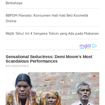
Berbahaya
WN
NUSANTARA
BBPOM Manado: Konsumen Hati-hati Beli Kosmetik
Online
WN
JOGJA
Wajib Tahu! Ini 4 Senyawa Toksin yang Ada pada Makanan
WN
JATIM
WN
BALI
WN
KALBAR
WN
KALTENG