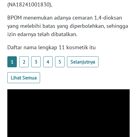
(NA18241001830),
WN
BANTEN
BPOM menemukan adanya cemaran 1,4-dioksan
yang melebihi batas yang diperbolehkan, sehingga
WN
izin edarnya telah dibatalkan.
NTT
Daftar nama lengkap 11 kosmetik itu
WN
KEPRI
1
2
3
4
5
Selanjutnya
WN
Lihat Semua
PAPUA
WN
PAPUA
BARAT
WN
RIAU