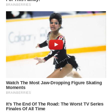
TAPANULI
TENGAH
WN DELI
SERDANG
WN
TEBING
TINGGI
WN
PAKPAK
WN
KARAWANG
WN
BEKASI