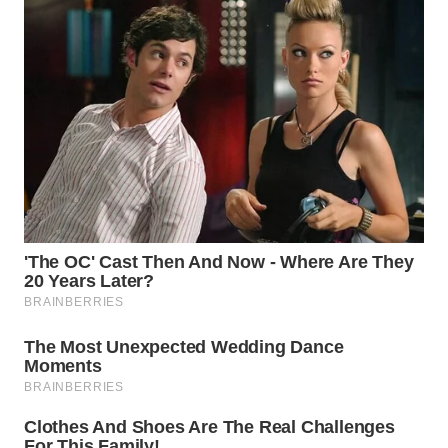
WN
TAPANULI
SELATAN
WN
TANJUNG
LESUNG
WN
KARO
WN
SIMALUNGUN
WN
LABUHANBATU
WN