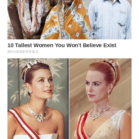
WN
KALTARA
WN
KALSEL
WN
KALTIM
WN
SULSEL
WN
GORONTALO
WN
SULUT