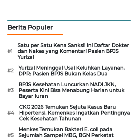
WAHANA
SPORT
Berita Populer
WAHANA
UMKM
Satu per Satu Kena Sanksi! Ini Daftar Dokter
#1
dan Nakes yang Komentari Pasien BPJS
WAHANA
Yurizal
SELEB
Yurizal Meninggal Usai Keluhkan Layanan,
#2
DPR: Pasien BPJS Bukan Kelas Dua
WAHANA
PERSONA
BPJS Kesehatan Luncurkan NADI JKN,
#3
Peserta Kini Bisa Menabung Harian untuk
Bayar Iuran
WAHANA
OTOMOTIF
CKG 2026 Temukan Sejuta Kasus Baru
#4
Hipertensi, Kemenkes Ingatkan Pentingnya
Cek Kesehatan Tahunan
WAHANA
HEALTH
Menkes Temukan Bakteri E. coli pada
#5
Sejumlah Sampel MBG, BGN Perketat