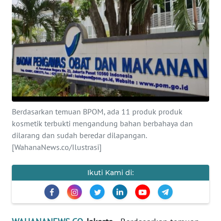
SAINS-TEKNO
KESEHATAN
INTERNASIONAL
SERBA-SERBI
Berdasarkan temuan BPOM, ada 11 produk produk
PENDIDIKAN
kosmetik terbukti mengandung bahan berbahaya dan
dilarang dan sudah beredar dilapangan.
OLAHRAGA
[WahanaNews.co/Ilustrasi]
OPINI
Ikuti Kami di:
EDITORIAL