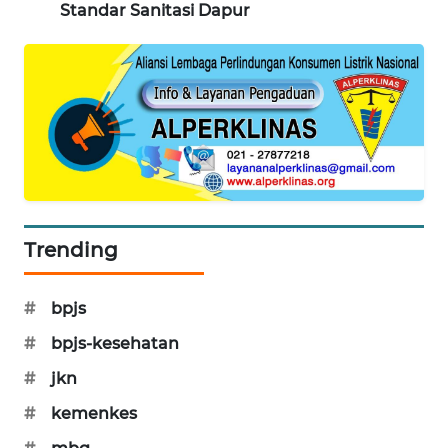
Standar Sanitasi Dapur
WAHANA
DESA
WISATA
LAPAK
WAHANA
Wahana
Network
Trending
KONSUMEN
LISTRIK
#
bpjs
MASYARAKAT
#
bpjs-kesehatan
KELISTRIKAN
#
jkn
WALINKI
#
kemenkes
ID