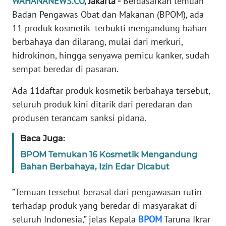
WAHANANEWS.CO
, Jakarta -
Berdasarkan temuan
Informasi
Badan Pengawas Obat dan Makanan (BPOM), ada
INDEKS
11 produk kosmetik terbukti mengandung bahan
BERITA
berbahaya dan dilarang, mulai dari merkuri,
hidrokinon, hingga senyawa pemicu kanker, sudah
KONTAK
sempat beredar di pasaran.
KAMI
Ada 11daftar produk kosmetik berbahaya tersebut,
INFO
seluruh produk kini ditarik dari peredaran dan
IKLAN
produsen terancam sanksi pidana.
TENTANG
Baca Juga:
KAMI
BPOM Temukan 16 Kosmetik Mengandung
Bahan Berbahaya, Izin Edar Dicabut
PEDOMAN
MEDIA
”Temuan tersebut berasal dari pengawasan rutin
SIBER
terhadap produk yang beredar di masyarakat di
seluruh Indonesia,” jelas Kepala
BPOM
Taruna Ikrar
REDAKSI