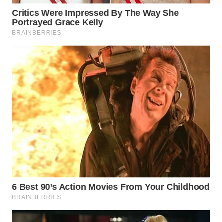
WN
MALUKU
WN
MALUT
WN
DAIRI
WN
DANAU
TOBA
WN
NIAS
WN
LANGKAT