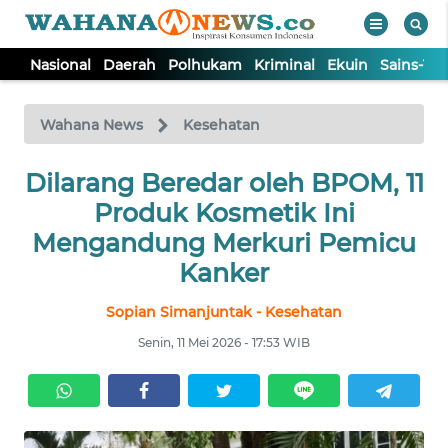
Nasional
Daerah
Polhukam
Kriminal
Ekuin
Sains-Te
WAHANA
Tutup
TV
Wahana News
Kesehatan
Dilarang Beredar oleh BPOM, 11
NASIONAL
Produk Kosmetik Ini
DAERAH
Mengandung Merkuri Pemicu
Kanker
POLHUKAM
Sopian Simanjuntak - Kesehatan
Senin, 11 Mei 2026 - 17:53 WIB
KRIMINAL
EKUIN