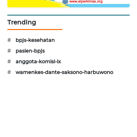
MAWAKA
ID
Trending
MARTABAT
NET
#
bpjs-kesehatan
#
pasien-bpjs
PLN
#
anggota-komisi-ix
WATCH
#
wamenkes-dante-saksono-harbuwono
MKLI
LPKKI
LKKI
KOPEKLIN