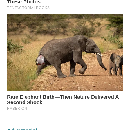
WN
NATUNA
WN
BINTAN
WN
MANDALIKA
WN
LIKUPANG
WN
LABUANBAJO
WN
BORNEO