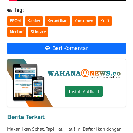
WN
Tag:
BANTEN
BPOM
Kanker
Kecantikan
Konsumen
Kulit
WN
Merkuri
Skincare
NTT
Beri Komentar
WN
KEPRI
WN
PAPUA
Install Aplikasi
WN
PAPUA
BARAT
Berita Terkait
WN
RIAU
Makan Ikan Sehat, Tapi Hati-Hati! Ini Daftar Ikan dengan