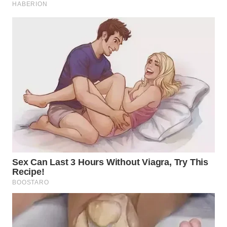
WN
MALUKU
WN
MALUT
WN
DAIRI
WN
DANAU
TOBA
WN
NIAS
WN
LANGKAT