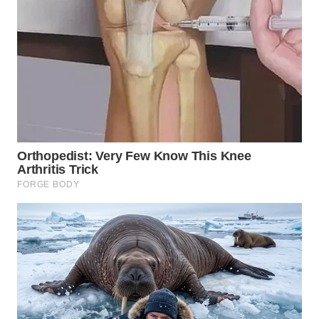
WN
TAPANULI
SELATAN
WN
TANJUNG
LESUNG
WN
KARO
WN
SIMALUNGUN
WN
LABUHANBATU
WN