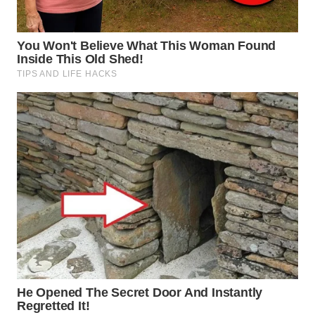
WN
KALTARA
WN
KALSEL
WN
KALTIM
WN
SULSEL
WN
GORONTALO
WN
SULUT