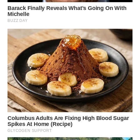
WN
BOGOR
WN
DEPOK
WN
TAPANULI
UTARA
WN
SAMOSIR
WN
PADANG
LAWAS