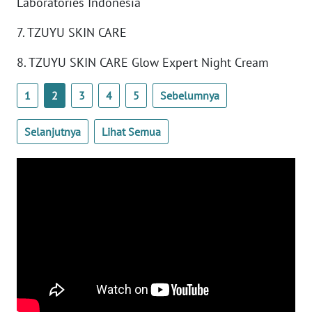
Laboratories Indonesia
7. TZUYU SKIN CARE
KARIR
8. TZUYU SKIN CARE Glow Expert Night Cream
DISCLAIMER
1
2
3
4
5
Sebelumnya
Wahana
News
Selanjutnya
Lihat Semua
Regional
WN
SUMUT
WN
JAKARTA
WN
JABAR