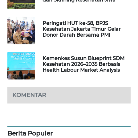
WAHANA
SPORT
Peringati HUT ke-58, BPJS
Kesehatan Jakarta Timur Gelar
WAHANA
Donor Darah Bersama PMI
UMKM
WAHANA
Kemenkes Susun Blueprint SDM
SELEB
Kesehatan 2026–2035 Berbasis
Health Labour Market Analysis
WAHANA
PERSONA
KOMENTAR
WAHANA
OTOMOTIF
WAHANA
HEALTH
Berita Populer