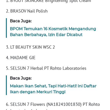
1. BYOUT SKINCARE Brightening Spot Cream
Informasi
2. BRASOV Nail Polish
INDEKS
BERITA
Baca Juga:
BPOM Temukan 16 Kosmetik Mengandung
KONTAK
Bahan Berbahaya, Izin Edar Dicabut
KAMI
3. LT BEAUTY SKIN WSC 2
INFO
IKLAN
4. MADAME GIE
TENTANG
5. SELSUN 7 Herbal PT Rohto Laboratories
KAMI
Baca Juga:
PEDOMAN
Makan Ikan Sehat, Tapi Hati-Hati! Ini Daftar
MEDIA
Ikan dengan Merkuri Tinggi
SIBER
6. SELSUN 7 Flowers (NA18241001830) PT Rohto
REDAKSI