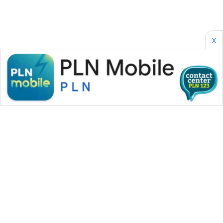
SONYA
ASA
NEWS
X
WAHANA MEDIA GROUP