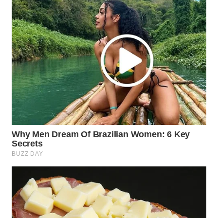
WN
SUMEDANG
WN
CIANJUR
WN
KEPULAUAN
SERIBU
WN
TANGERANG
WN
BINJAI
WN
CIREBON