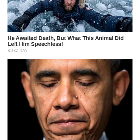
TAPANULI
TENGAH
WN DELI
SERDANG
WN
TEBING
TINGGI
WN
PAKPAK
WN
KARAWANG
WN
BEKASI