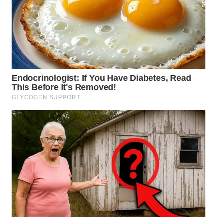
WN
NUSANTARA
WN
JOGJA
WN
JATIM
WN
BALI
WN
KALBAR
WN
KALTENG