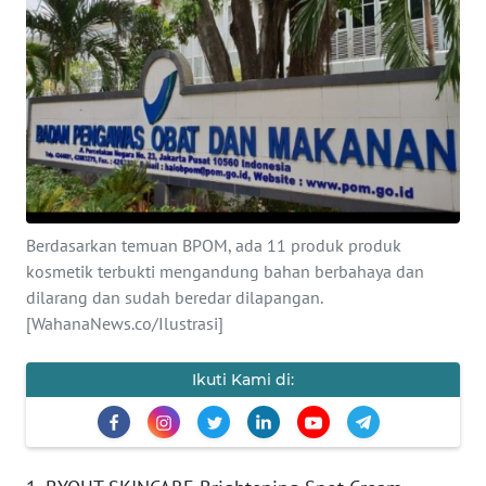
SAINS-TEKNO
KESEHATAN
INTERNASIONAL
SERBA-SERBI
Berdasarkan temuan BPOM, ada 11 produk produk
PENDIDIKAN
kosmetik terbukti mengandung bahan berbahaya dan
dilarang dan sudah beredar dilapangan.
OLAHRAGA
[WahanaNews.co/Ilustrasi]
OPINI
Ikuti Kami di:
EDITORIAL