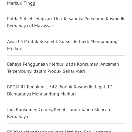
Merkuri Tinggi
WN
SERAMBI
Polda Sulsel Tetapkan Tiga Tersangka Peredaran Kosmetik
Berbahaya di Makassar
WN
JAMBI
Awas! 6 Produk Kosmetik Sulsel Terbukti Mengandung
Merkuri
WN
SULTRA
Bahaya Penggunaan Merkuri pada Konsumen: Ancaman
Tersembunyi dalam Produk Sehari-hari
WN
NTB
BPOM RI Temukan 1.542 Produk Kosmetik Ilegal, 13
Diantaranya Mengandung Merkuri
WN
SULTENG
Jadi Konsumen Cerdas, Kenali Tanda-tanda Skincare
Berbahaya
WN
SULBAR