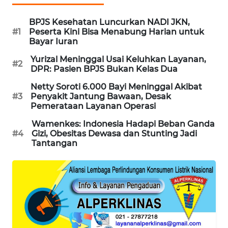
WAHANA
DESA
BPJS Kesehatan Luncurkan NADI JKN,
#1
Peserta Kini Bisa Menabung Harian untuk
WISATA
Bayar Iuran
Yurizal Meninggal Usai Keluhkan Layanan,
LAPAK
#2
DPR: Pasien BPJS Bukan Kelas Dua
WAHANA
Netty Soroti 6.000 Bayi Meninggal Akibat
Wahana
#3
Penyakit Jantung Bawaan, Desak
Network
Pemerataan Layanan Operasi
Wamenkes: Indonesia Hadapi Beban Ganda
KONSUMEN
#4
Gizi, Obesitas Dewasa dan Stunting Jadi
Tantangan
LISTRIK
MASYARAKAT
KELISTRIKAN
WALINKI
ID