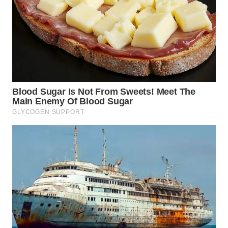
WN
INDRAMAYU
WN
KUNINGAN
WN
MAJALENGKA
WN
SUBANG
WN
SUKABUMI
WN
PURWAKARTA