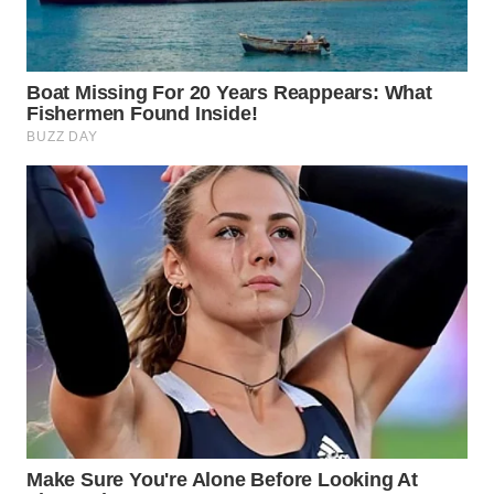
WN
PRIANGAN
TIMUR
WN
SEMARANG
WN
SOLO
WN
BOROBUDUR
WN
MADURA
WN
SURABAYA