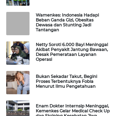
WAHANA
LISTRIK
Wamenkes: Indonesia Hadapi
Beban Ganda Gizi, Obesitas
Dewasa dan Stunting Jadi
WAHANA
Tantangan
TRAVEL
Netty Soroti 6.000 Bayi Meninggal
WAHANA
Akibat Penyakit Jantung Bawaan,
TV
Desak Pemerataan Layanan
Operasi
WAHANANEWS
ID
Bukan Sekadar Takut, Begini
Proses Terbentuknya Fobia
WAHANANEWS
Menurut Ilmu Pengetahuan
CO ID
WAHANANEWS
Enam Dokter Internsip Meninggal,
NET
Kemenkes Gelar Medical Check Up
dan Skrining Kesehatan Jiwa