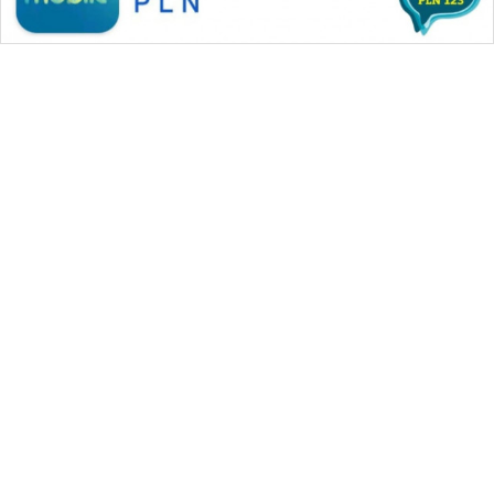
WAHANA MEDIA GROUP
|
|
|
WAHANA NEWS co
WAHANA TANI
WAHANA ADVOKAT
|
|
WAHANA INFRASTRUKTUR
WAHANA KONSUMEN
|
|
|
WAHANA LISTRIK
WAHANA TRAVEL
WAHANA TV
|
|
|
WAHANANEWS id
WAHANANEWS CO ID
WAHANANEWS NET
|
|
|
WAHANA SPORT ID
Wahana UMKM
Wahana Seleb
|
|
|
Wahana Persona
Wahana Otomotif
Wahana Health
|
Wahana Desa Wisata
Lapak Wahana