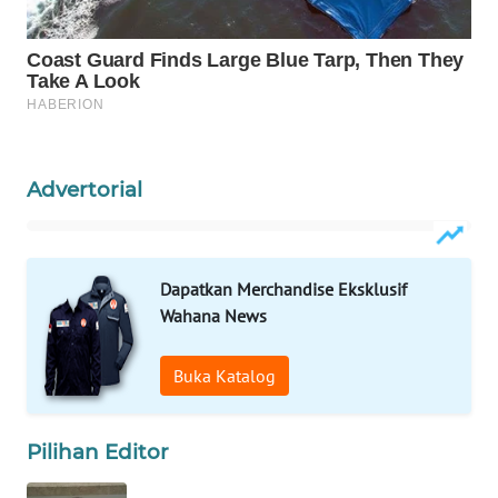
WAHANA
LISTRIK
WAHANA
TRAVEL
Advertorial
WAHANA
TV
WAHANANEWS
Dapatkan Merchandise Eksklusif
ID
Wahana News
WAHANANEWS
Buka Katalog
CO ID
WAHANANEWS
Pilihan Editor
NET