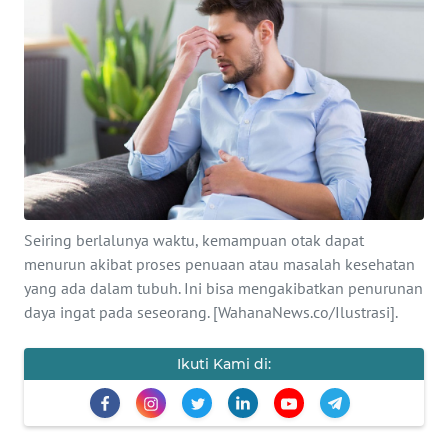
SAINS-TEKNO
KESEHATAN
INTERNASIONAL
SERBA-SERBI
PENDIDIKAN
Seiring berlalunya waktu, kemampuan otak dapat
menurun akibat proses penuaan atau masalah kesehatan
yang ada dalam tubuh. Ini bisa mengakibatkan penurunan
OLAHRAGA
daya ingat pada seseorang. [WahanaNews.co/Ilustrasi].
OPINI
Ikuti Kami di:
EDITORIAL