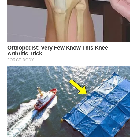
Wahana
Media
Group
WAHANA
NEWS
WAHANA
TANI
WAHANA
ADVOKAT
WAHANA
INFRASTRUKTUR
WAHANA
KONSUMEN