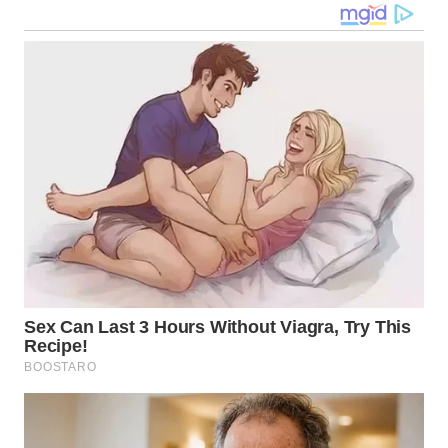
WN
NUSANTARA
WN
JOGJA
WN
JATIM
WN
BALI
WN
KALBAR
WN
KALTENG