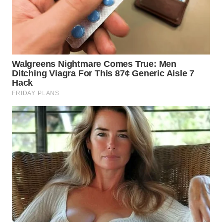
WN
MALUKU
WN
MALUT
WN
DAIRI
WN
DANAU
TOBA
WN
NIAS
WN
LANGKAT