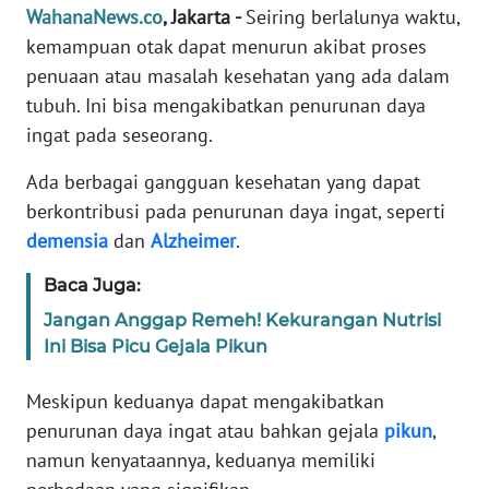
Informasi
WahanaNews.co
, Jakarta -
Seiring berlalunya waktu,
kemampuan otak dapat menurun akibat proses
INDEKS
penuaan atau masalah kesehatan yang ada dalam
BERITA
tubuh. Ini bisa mengakibatkan penurunan daya
ingat pada seseorang.
KONTAK
KAMI
Ada berbagai gangguan kesehatan yang dapat
berkontribusi pada penurunan daya ingat, seperti
INFO
demensia
dan
Alzheimer
.
IKLAN
Baca Juga:
TENTANG
Jangan Anggap Remeh! Kekurangan Nutrisi
KAMI
Ini Bisa Picu Gejala Pikun
PEDOMAN
Meskipun keduanya dapat mengakibatkan
MEDIA
SIBER
penurunan daya ingat atau bahkan gejala
pikun
,
namun kenyataannya, keduanya memiliki
REDAKSI