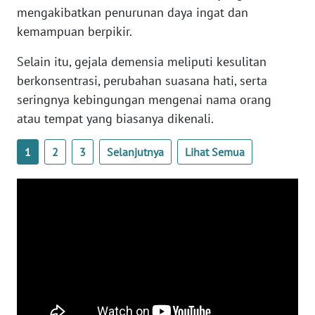
mengakibatkan penurunan daya ingat dan
WN
BANTEN
kemampuan berpikir.
Selain itu, gejala demensia meliputi kesulitan
WN
NTT
berkonsentrasi, perubahan suasana hati, serta
seringnya kebingungan mengenai nama orang
WN
atau tempat yang biasanya dikenali.
KEPRI
1
2
3
Selanjutnya
Lihat Semua
WN
PAPUA
WN
PAPUA
BARAT
WN
RIAU