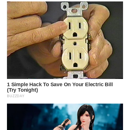
WN
BOGOR
WN
DEPOK
WN
TAPANULI
UTARA
WN
SAMOSIR
WN
PADANG
LAWAS