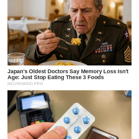
WN
KALTARA
WN
KALSEL
WN
KALTIM
WN
SULSEL
WN
GORONTALO
WN
SULUT