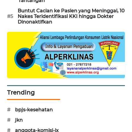
Tantangan
PORTAL
Buntut Cacian ke Pasien yang Meninggal, 10
KONSUMEN
#5
Nakes Teridentifikasi KKI hingga Dokter
Dinonaktifkan
FORWAMKI
ALPERKLINAS
FORJASIDA
TAMBANG
NEWS
Trending
SITUNGIR
NEWS
#
bpjs-kesehatan
SIDIKALANG
#
jkn
NEWS
#
anggota-komisi-ix