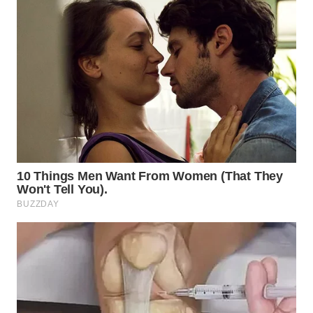
WN
NATUNA
WN
BINTAN
WN
MANDALIKA
WN
LIKUPANG
WN
LABUANBAJO
WN
BORNEO