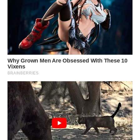
WN
SUMEDANG
WN
CIANJUR
WN
KEPULAUAN
SERIBU
WN
TANGERANG
WN
BINJAI
WN
CIREBON