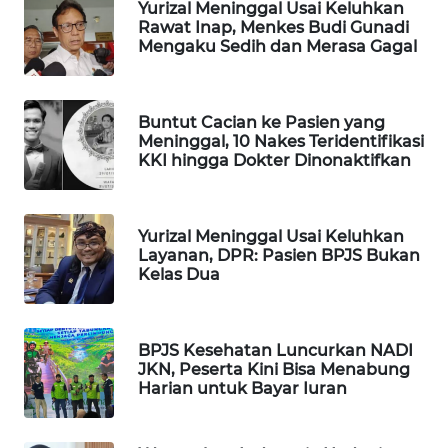
Yurizal Meninggal Usai Keluhkan
WAHANA
Rawat Inap, Menkes Budi Gunadi
Mengaku Sedih dan Merasa Gagal
SPORT
WAHANA
UMKM
Buntut Cacian ke Pasien yang
Meninggal, 10 Nakes Teridentifikasi
KKI hingga Dokter Dinonaktifkan
WAHANA
SELEB
Yurizal Meninggal Usai Keluhkan
WAHANA
Layanan, DPR: Pasien BPJS Bukan
PERSONA
Kelas Dua
WAHANA
OTOMOTIF
BPJS Kesehatan Luncurkan NADI
JKN, Peserta Kini Bisa Menabung
Harian untuk Bayar Iuran
WAHANA
HEALTH