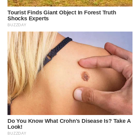
TAPANULI
TENGAH
WN DELI
SERDANG
WN
TEBING
TINGGI
WN
PAKPAK
WN
KARAWANG
WN
BEKASI