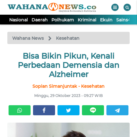
Nasional
Daerah
Polhukam
Kriminal
Ekuin
Sains-Te
WAHANA
Tutup
TV
Wahana News
Kesehatan
NASIONAL
Bisa Bikin Pikun, Kenali
Perbedaan Demensia dan
DAERAH
Alzheimer
Sopian Simanjuntak - Kesehatan
POLHUKAM
Minggu, 29 Oktober 2023 - 09:27 WIB
KRIMINAL
EKUIN