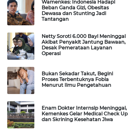
Wamenkes: Indonesia Hadapi
WAHANA
Beban Ganda Gizi, Obesitas
DESA
Dewasa dan Stunting Jadi
WISATA
Tantangan
LAPAK
Netty Soroti 6.000 Bayi Meninggal
WAHANA
Akibat Penyakit Jantung Bawaan,
Desak Pemerataan Layanan
Operasi
Wahana
Network
Bukan Sekadar Takut, Begini
KONSUMEN
Proses Terbentuknya Fobia
LISTRIK
Menurut Ilmu Pengetahuan
MASYARAKAT
KELISTRIKAN
Enam Dokter Internsip Meninggal,
Kemenkes Gelar Medical Check Up
dan Skrining Kesehatan Jiwa
WALINKI
ID