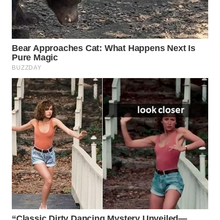
WN
INDRAMAYU
WN
KUNINGAN
WN
MAJALENGKA
WN
SUBANG
WN
SUKABUMI
WN
PURWAKARTA