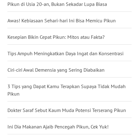
Pikun di Usia 20-an, Bukan Sekadar Lupa Biasa
WN
BABEL
Awas! Kebiasaan Sehari-hari Ini Bisa Memicu Pikun
WN
Kesepian Bikin Cepat Pikun: Mitos atau Fakta?
SUMBAR
Tips Ampuh Meningkatkan Daya Ingat dan Konsentrasi
WN
SUMSEL
Ciri-ciri Awal Demensia yang Sering Diabaikan
WN
BENGKULU
3 Tips yang Dapat Kamu Terapkan Supaya Tidak Mudah
Pikun
WN
LAMPUNG
Dokter Saraf Sebut Kaum Muda Potensi Terserang Pikun
WN
Ini Dia Makanan Ajaib Pencegah Pikun, Cek Yuk!
JATENG