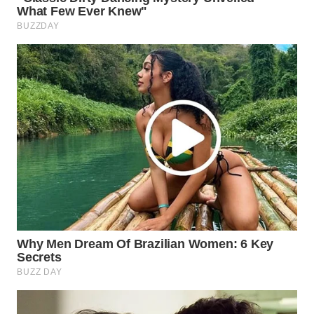
WN
PRIANGAN
TIMUR
WN
SEMARANG
WN
SOLO
WN
BOROBUDUR
WN
MADURA
WN
SURABAYA