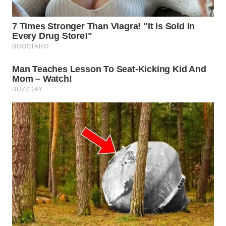
WN
TAPANULI
SELATAN
WN
TANJUNG
LESUNG
WN
KARO
WN
SIMALUNGUN
WN
LABUHANBATU
WN