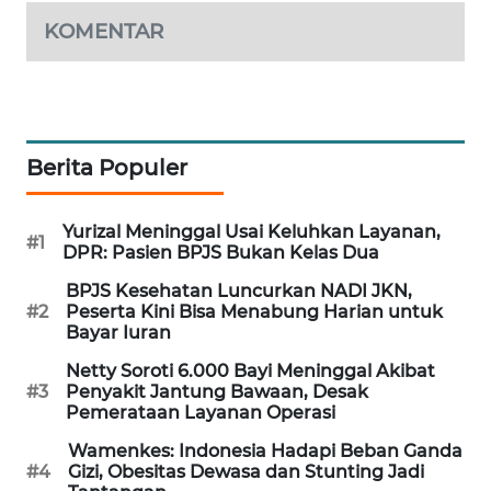
KOMENTAR
MAWAKA
ID
MARTABAT
NET
Berita Populer
PLN
WATCH
Yurizal Meninggal Usai Keluhkan Layanan,
#1
DPR: Pasien BPJS Bukan Kelas Dua
MKLI
BPJS Kesehatan Luncurkan NADI JKN,
#2
Peserta Kini Bisa Menabung Harian untuk
Bayar Iuran
LPKKI
Netty Soroti 6.000 Bayi Meninggal Akibat
#3
Penyakit Jantung Bawaan, Desak
LKKI
Pemerataan Layanan Operasi
Wamenkes: Indonesia Hadapi Beban Ganda
KOPEKLIN
#4
Gizi, Obesitas Dewasa dan Stunting Jadi