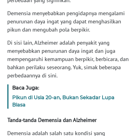
perbedaan yang signifikan.
Demensia menyebabkan pengidapnya mengalami
KARIR
penurunan daya ingat yang dapat menghasilkan
pikun dan mengubah pola berpikir.
DISCLAIMER
Di sisi lain, Alzheimer adalah penyakit yang
Wahana
menyebabkan penurunan daya ingat dan juga
News
Regional
mempengaruhi kemampuan berpikir, berbicara, dan
bahkan perilaku seseorang. Yuk, simak beberapa
WN
perbedaannya di sini.
SUMUT
Baca Juga:
WN
Pikun di Usia 20-an, Bukan Sekadar Lupa
JAKARTA
Biasa
WN
Tanda-tanda Demensia dan Alzheimer
JABAR
Demensia adalah salah satu kondisi yang