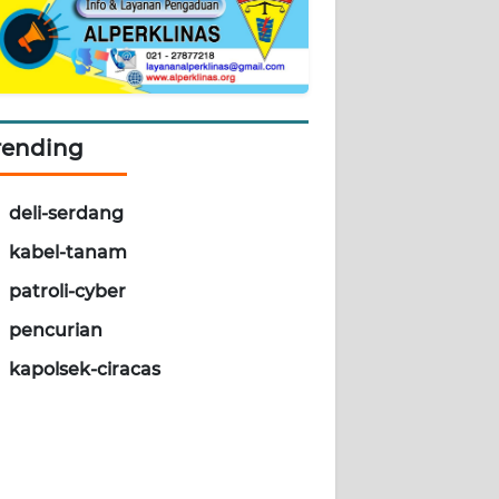
rending
deli-serdang
kabel-tanam
patroli-cyber
pencurian
kapolsek-ciracas