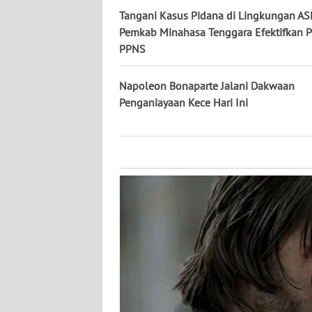
KALTARA
Tangani Kasus Pidana di Lingkungan AS
Pemkab Minahasa Tenggara Efektifkan P
WN
PPNS
KALSEL
Napoleon Bonaparte Jalani Dakwaan
WN
Penganiayaan Kece Hari Ini
KALTIM
WN
SULSEL
WN
GORONTALO
WN
SULUT
WN
MALUKU