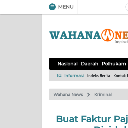
MENU
WAHANA
Tutup
TV
NASIONAL
DAERAH
POLHUKAM
KRIMINAL
EKUIN
SAINS-
KESEHATAN
INTERNASIONAL
Nasional
Daerah
Polhukam
TEKNO
Informasi
Indeks Berita
Kontak 
SERBA-
PENDIDIKAN
OLAHRAGA
OPINI
SERBI
Wahana News
Kriminal
EDITORIAL
Buat Faktur Paj
Informasi