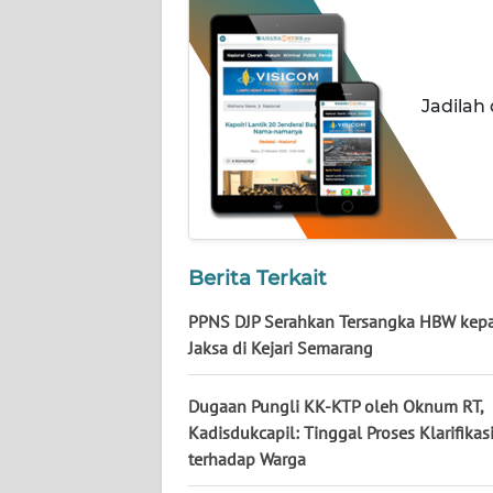
NUSANTARA
WN
JOGJA
Jadilah
WN
JATIM
WN
BALI
Berita Terkait
WN
PPNS DJP Serahkan Tersangka HBW kep
KALBAR
Jaksa di Kejari Semarang
WN
Dugaan Pungli KK-KTP oleh Oknum RT,
KALTENG
Kadisdukcapil: Tinggal Proses Klarifikas
terhadap Warga
WN