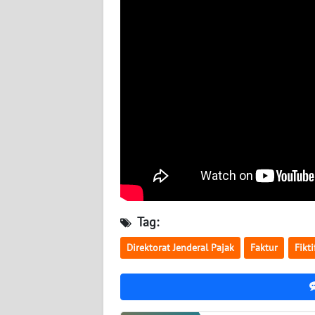
BABEL
WN
SUMBAR
WN
SUMSEL
WN
BENGKULU
WN
LAMPUNG
Tag:
Direktorat Jenderal Pajak
Faktur
Fikti
WN
JATENG
WN