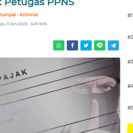
k Petugas PPNS
tumpal - Kriminal
#1
u, 11 Juni 2023 - 14:13 WIB
#
#
#
#