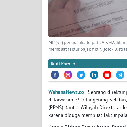
KARIR
DISCLAIMER
Wahana
News
MP (32) pengusaha terpal CV KMA ditang
Regional
membuat faktur pajak fiktif. (foto/ilustras
WN
SUMUT
Ikuti Kami di:
WN
JAKARTA
WahanaNews.co
|
Seorang direktur 
di kawasan BSD Tangerang Selatan, 
WN
JABAR
(PPNS) Kantor Wilayah Direktorat Je
karena diduga membuat faktur pajak 
WN
BANTEN