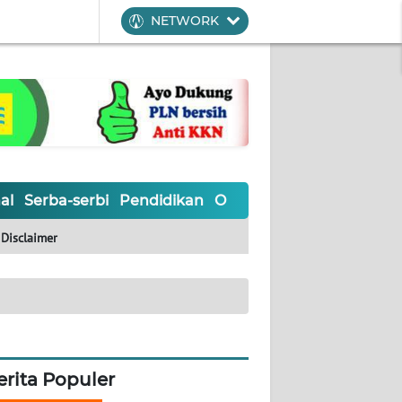
NETWORK
al
Serba-serbi
Pendidikan
Olahraga
Opini
Editoria
Disclaimer
erita Populer