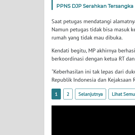
SERAMBI
PPNS DJP Serahkan Tersangka 
WN
Saat petugas mendatangi alamatnya
JAMBI
Namun petugas tidak bisa masuk ke
rumah yang tidak mau dibuka.
WN
SULTRA
Kendati begitu, MP akhirnya berhasi
berkoordinasi dengan ketua RT da
WN
"Keberhasilan ini tak lepas dari d
NTB
Republik Indonesia dan Kejaksaan R
WN
SULTENG
1
2
Selanjutnya
Lihat Sem
WN
SULBAR
WN