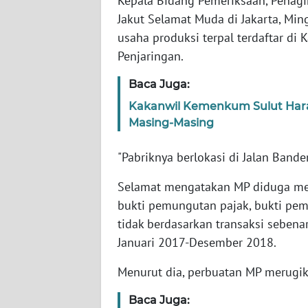
Kepala Bidang Pemeriksaan, Penagih
Jakut Selamat Muda di Jakarta, Mi
WN
usaha produksi terpal terdaftar di 
NTT
Penjaringan.
Baca Juga:
WN
KEPRI
Kakanwil Kemenkum Sulut Hara
Masing-Masing
WN
PAPUA
"Pabriknya berlokasi di Jalan Bande
Selamat mengatakan MP diduga m
WN
PAPUA
bukti pemungutan pajak, bukti pem
BARAT
tidak berdasarkan transaksi sebena
Januari 2017-Desember 2018.
WN
RIAU
Menurut dia, perbuatan MP merugik
Baca Juga:
WN