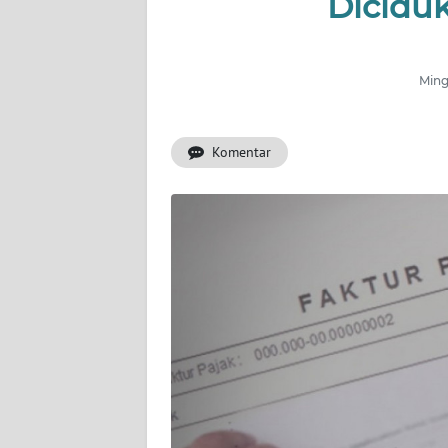
Dicidu
INDEKS
BERITA
Mingg
KONTAK
KAMI
Komentar
INFO
IKLAN
TENTANG
KAMI
PEDOMAN
MEDIA
SIBER
REDAKSI