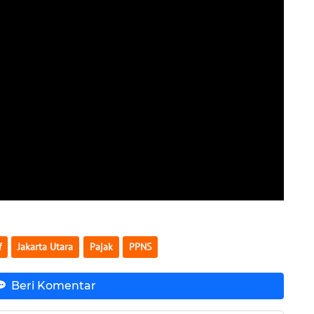
f
Jakarta Utara
Pajak
PPNS
Beri Komentar