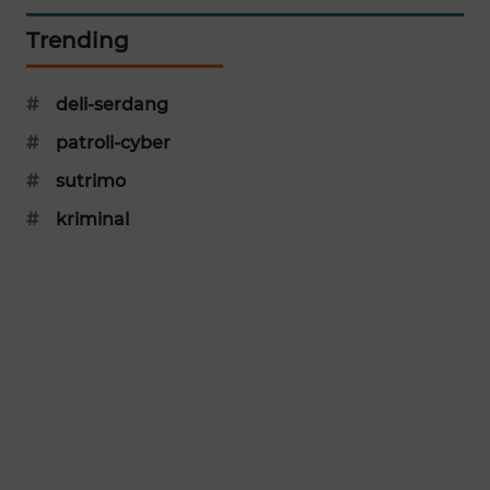
PORTAL
Trending
KONSUMEN
FORWAMKI
#
deli-serdang
#
patroli-cyber
ALPERKLINAS
#
sutrimo
FORJASIDA
#
kriminal
TAMBANG
NEWS
SITUNGIR
NEWS
SIDIKALANG
NEWS