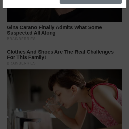
WN
INDRAMAYU
WN
KUNINGAN
WN
MAJALENGKA
WN
SUBANG
WN
SUKABUMI
WN
PURWAKARTA