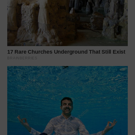
WN
TAPANULI
SELATAN
WN
TANJUNG
LESUNG
WN
KARO
WN
SIMALUNGUN
WN
LABUHANBATU
WN