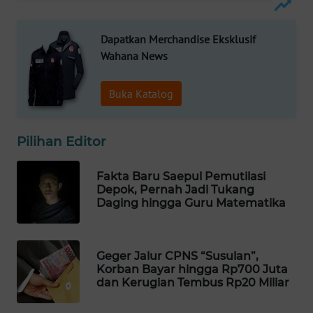
WAHANA
LISTRIK
Dapatkan Merchandise Eksklusif
Wahana News
WAHANA
TRAVEL
Buka Katalog
WAHANA
TV
Pilihan Editor
WAHANANEWS
Fakta Baru Saepul Pemutilasi
Depok, Pernah Jadi Tukang
ID
Daging hingga Guru Matematika
WAHANANEWS
CO ID
Geger Jalur CPNS “Susulan”,
Korban Bayar hingga Rp700 Juta
WAHANANEWS
dan Kerugian Tembus Rp20 Miliar
NET