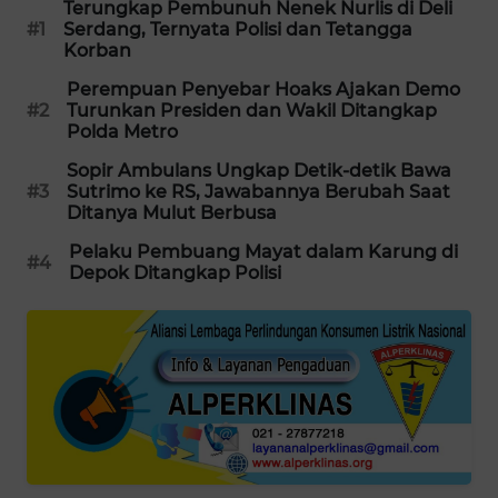
Terungkap Pembunuh Nenek Nurlis di Deli
#1
Serdang, Ternyata Polisi dan Tetangga
MAWAKA
Korban
ID
Perempuan Penyebar Hoaks Ajakan Demo
#2
Turunkan Presiden dan Wakil Ditangkap
MARTABAT
Polda Metro
NET
Sopir Ambulans Ungkap Detik-detik Bawa
#3
Sutrimo ke RS, Jawabannya Berubah Saat
PLN
Ditanya Mulut Berbusa
WATCH
Pelaku Pembuang Mayat dalam Karung di
#4
Depok Ditangkap Polisi
MKLI
LPKKI
LKKI
KOPEKLIN