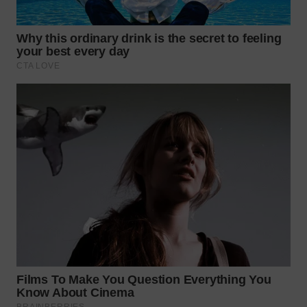
TAPANULI
TENGAH
WN DELI
SERDANG
WN
TEBING
TINGGI
WN
PAKPAK
WN
KARAWANG
WN
BEKASI