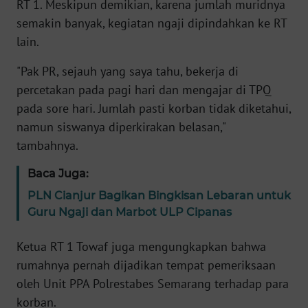
RT 1. Meskipun demikian, karena jumlah muridnya
Informasi
semakin banyak, kegiatan ngaji dipindahkan ke RT
INDEKS
lain.
BERITA
"Pak PR, sejauh yang saya tahu, bekerja di
KONTAK
percetakan pada pagi hari dan mengajar di TPQ
KAMI
pada sore hari. Jumlah pasti korban tidak diketahui,
namun siswanya diperkirakan belasan,"
INFO
tambahnya.
IKLAN
Baca Juga:
TENTANG
PLN Cianjur Bagikan Bingkisan Lebaran untuk
KAMI
Guru Ngaji dan Marbot ULP Cipanas
PEDOMAN
Ketua RT 1 Towaf juga mengungkapkan bahwa
MEDIA
rumahnya pernah dijadikan tempat pemeriksaan
SIBER
oleh Unit PPA Polrestabes Semarang terhadap para
korban.
REDAKSI