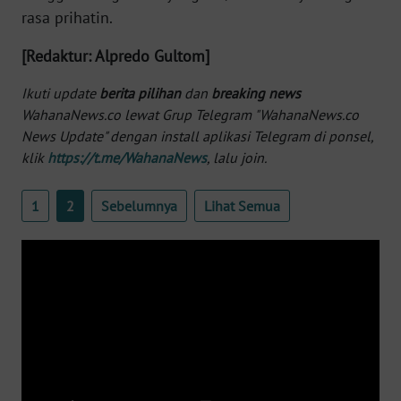
WN
rasa prihatin.
BANTEN
[Redaktur: Alpredo Gultom]
WN
Ikuti update
berita pilihan
dan
breaking news
NTT
WahanaNews.co lewat Grup Telegram "WahanaNews.co
News Update" dengan install aplikasi Telegram di ponsel,
WN
klik
https://t.me/WahanaNews
, lalu join.
KEPRI
1
2
Sebelumnya
Lihat Semua
WN
PAPUA
WN
PAPUA
BARAT
WN
RIAU