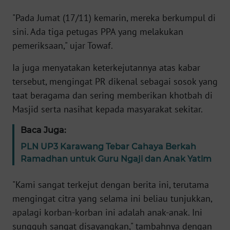
"Pada Jumat (17/11) kemarin, mereka berkumpul di
KARIR
sini. Ada tiga petugas PPA yang melakukan
pemeriksaan," ujar Towaf.
DISCLAIMER
Ia juga menyatakan keterkejutannya atas kabar
Wahana
tersebut, mengingat PR dikenal sebagai sosok yang
News
taat beragama dan sering memberikan khotbah di
Regional
Masjid serta nasihat kepada masyarakat sekitar.
WN
Baca Juga:
SUMUT
PLN UP3 Karawang Tebar Cahaya Berkah
Ramadhan untuk Guru Ngaji dan Anak Yatim
WN
JAKARTA
"Kami sangat terkejut dengan berita ini, terutama
mengingat citra yang selama ini beliau tunjukkan,
WN
apalagi korban-korban ini adalah anak-anak. Ini
JABAR
sungguh sangat disayangkan," tambahnya dengan