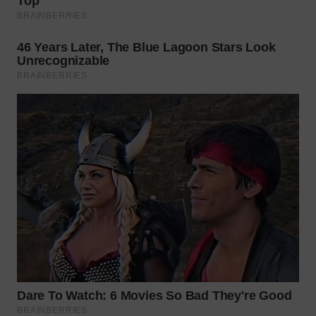
WN
NATUNA
WN
BINTAN
WN
MANDALIKA
WN
LIKUPANG
WN
LABUANBAJO
WN
BORNEO