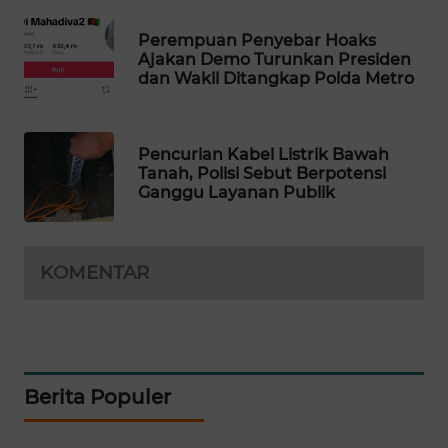
WAHANA
Perempuan Penyebar Hoaks
DESA
Ajakan Demo Turunkan Presiden
WISATA
dan Wakil Ditangkap Polda Metro
LAPAK
WAHANA
Pencurian Kabel Listrik Bawah
Tanah, Polisi Sebut Berpotensi
Wahana
Ganggu Layanan Publik
Network
KONSUMEN
KOMENTAR
LISTRIK
MASYARAKAT
KELISTRIKAN
Berita Populer
WALINKI
ID