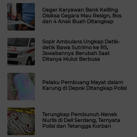
WAHANA
Geger Karyawan Bank Keliling
SPORT
Disiksa Gegara Mau Resign, Bos
dan 4 Anak Buah Ditangkap
WAHANA
UMKM
Sopir Ambulans Ungkap Detik-
detik Bawa Sutrimo ke RS,
WAHANA
Jawabannya Berubah Saat
Ditanya Mulut Berbusa
SELEB
WAHANA
PERSONA
Pelaku Pembuang Mayat dalam
Karung di Depok Ditangkap Polisi
WAHANA
OTOMOTIF
Terungkap Pembunuh Nenek
Nurlis di Deli Serdang, Ternyata
WAHANA
Polisi dan Tetangga Korban
HEALTH