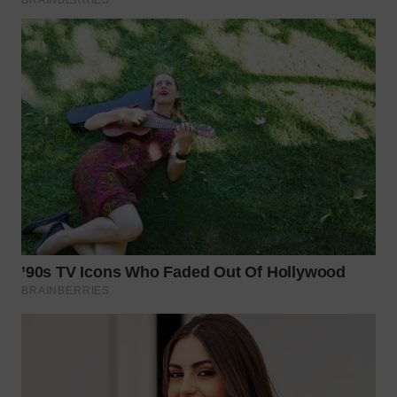
WN
BOGOR
WN
DEPOK
WN
TAPANULI
UTARA
WN
SAMOSIR
WN
PADANG
LAWAS