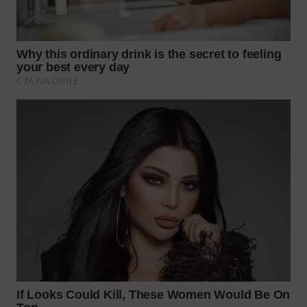
WN
PRIANGAN
TIMUR
WN
SEMARANG
WN
SOLO
WN
BOROBUDUR
WN
MADURA
WN
SURABAYA