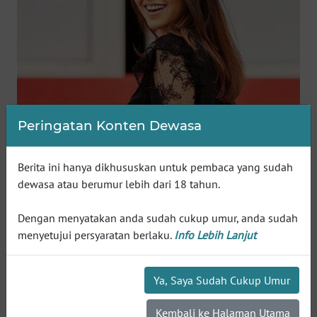
WN
SUMEDANG
WN
CIANJUR
WN
KEPULAUAN
Peringatan Konten Dewasa
SERIBU
Berita ini hanya dikhususkan untuk pembaca yang sudah
WN
dewasa atau berumur lebih dari 18 tahun.
TANGERANG
Dengan menyatakan anda sudah cukup umur, anda sudah
WN
menyetujui persyaratan berlaku.
Info Lebih Lanjut
BINJAI
WN
Ya, Saya Sudah Cukup Umur
CIREBON
Kembali ke Halaman Utama