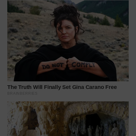
WN
MALUKU
WN
MALUT
WN
DAIRI
WN
DANAU
TOBA
WN
NIAS
WN
LANGKAT