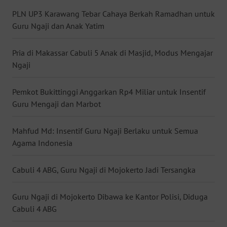
PLN UP3 Karawang Tebar Cahaya Berkah Ramadhan untuk
WN
Guru Ngaji dan Anak Yatim
BABEL
Pria di Makassar Cabuli 5 Anak di Masjid, Modus Mengajar
WN
SUMBAR
Ngaji
WN
Pemkot Bukittinggi Anggarkan Rp4 Miliar untuk Insentif
SUMSEL
Guru Mengaji dan Marbot
WN
Mahfud Md: Insentif Guru Ngaji Berlaku untuk Semua
BENGKULU
Agama Indonesia
WN
Cabuli 4 ABG, Guru Ngaji di Mojokerto Jadi Tersangka
LAMPUNG
Guru Ngaji di Mojokerto Dibawa ke Kantor Polisi, Diduga
WN
Cabuli 4 ABG
JATENG