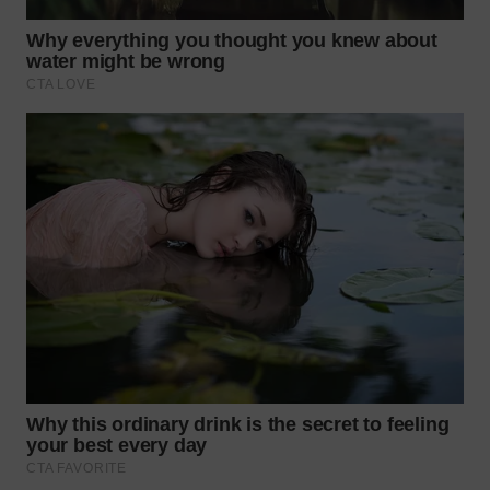
WN
KALTARA
WN
KALSEL
WN
KALTIM
WN
SULSEL
WN
GORONTALO
WN
SULUT