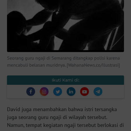
SAINS-TEKNO
KESEHATAN
INTERNASIONAL
SERBA-SERBI
Seorang guru ngaji di Semarang ditangkap polisi karena
mencabuli belasan muridnya. [WahanaNews.co/Ilustrasi]
PENDIDIKAN
Ikuti Kami di:
OLAHRAGA
OPINI
David juga menambahkan bahwa istri tersangka
juga seorang guru ngaji di wilayah tersebut.
EDITORIAL
Namun, tempat kegiatan ngaji tersebut berlokasi di