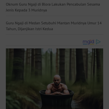
Oknum Guru Ngaji di Blora Lakukan Pencabulan Sesama
WN
Jenis Kepada 3 Muridnya
NUSANTARA
Guru Ngaji di Medan Setubuhi Mantan Muridnya Umur 14
WN
Tahun, Dijanjikan Istri Kedua
JOGJA
WN
JATIM
WN
BALI
WN
KALBAR
WN
KALTENG