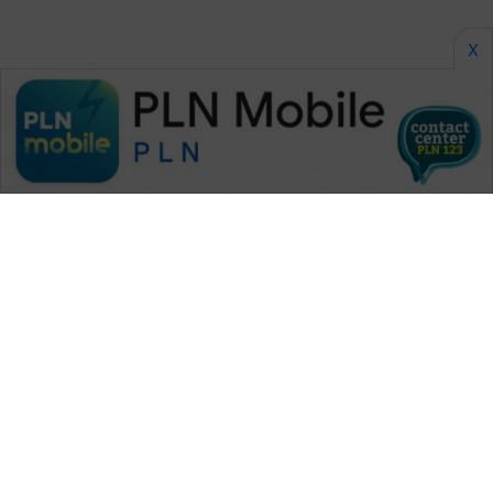
X
WAHANA MEDIA GROUP
|
|
|
WAHANA NEWS co
WAHANA TANI
WAHANA ADVOKAT