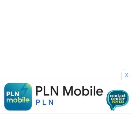
SONYA
ASA
NEWS
X