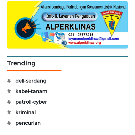
MAWAKA
ID
MARTABAT
NET
PLN
WATCH
Trending
MKLI
#
deli-serdang
#
kabel-tanam
LPKKI
#
patroli-cyber
LKKI
#
kriminal
#
pencurian
KOPEKLIN