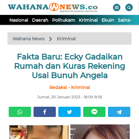
Nasional
Daerah
Polhukam
Kriminal
Ekuin
Sains-Te
WAHANA
Tutup
TV
Wahana News
Kriminal
NASIONAL
Fakta Baru: Ecky Gadaikan
Rumah dan Kuras Rekening
DAERAH
Usai Bunuh Angela
Redaksi - Kriminal
POLHUKAM
Jumat, 20 Januari 2023 - 16:09 WIB
KRIMINAL
EKUIN