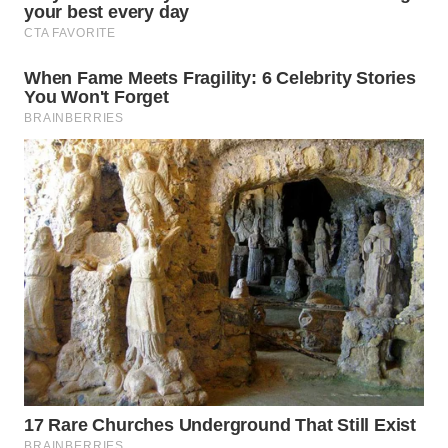
WN
KALTARA
WN
KALSEL
WN
KALTIM
WN
SULSEL
WN
GORONTALO
WN
SULUT