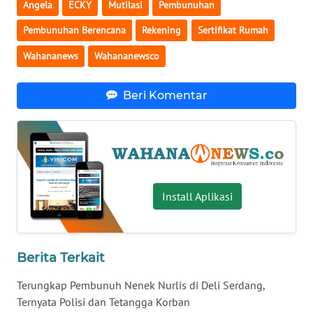
Angela
ECKY
Mutilasi
Pembunuhan
WN
Pembunuhan Berencana
Rekening
Sertifikat Rumah
SERAMBI
Wahananews
Wahananewsco
WN
JAMBI
Beri Komentar
WN
SULTRA
WN
NTB
Install Aplikasi
WN
SULTENG
Berita Terkait
WN
Terungkap Pembunuh Nenek Nurlis di Deli Serdang,
SULBAR
Ternyata Polisi dan Tetangga Korban