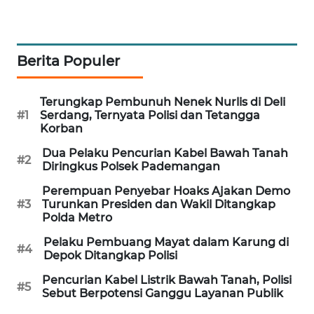
WAHANA
DESA
WISATA
Berita Populer
LAPAK
WAHANA
Terungkap Pembunuh Nenek Nurlis di Deli
#1
Serdang, Ternyata Polisi dan Tetangga
Korban
Wahana
Network
Dua Pelaku Pencurian Kabel Bawah Tanah
#2
Diringkus Polsek Pademangan
KONSUMEN
Perempuan Penyebar Hoaks Ajakan Demo
LISTRIK
#3
Turunkan Presiden dan Wakil Ditangkap
Polda Metro
MASYARAKAT
Pelaku Pembuang Mayat dalam Karung di
#4
KELISTRIKAN
Depok Ditangkap Polisi
Pencurian Kabel Listrik Bawah Tanah, Polisi
WALINKI
#5
Sebut Berpotensi Ganggu Layanan Publik
ID