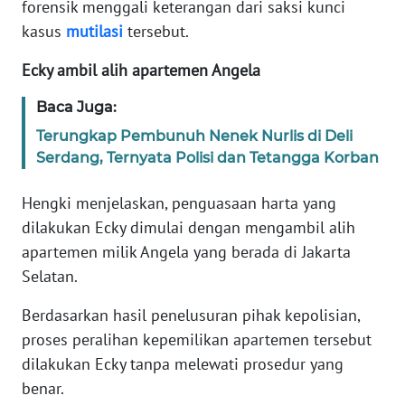
forensik menggali keterangan dari saksi kunci
kasus
mutilasi
tersebut.
KARIR
Ecky ambil alih apartemen Angela
DISCLAIMER
Baca Juga:
Terungkap Pembunuh Nenek Nurlis di Deli
Wahana
News
Serdang, Ternyata Polisi dan Tetangga Korban
Regional
Hengki menjelaskan, penguasaan harta yang
WN
dilakukan Ecky dimulai dengan mengambil alih
SUMUT
apartemen milik Angela yang berada di Jakarta
Selatan.
WN
JAKARTA
Berdasarkan hasil penelusuran pihak kepolisian,
proses peralihan kepemilikan apartemen tersebut
WN
dilakukan Ecky tanpa melewati prosedur yang
JABAR
benar.