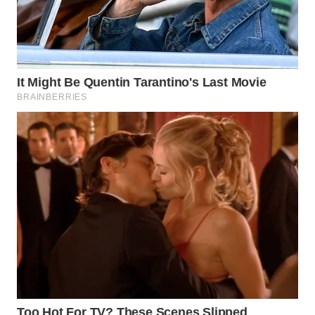
TAPANULI
TENGAH
WN DELI
SERDANG
WN
TEBING
TINGGI
WN
PAKPAK
WN
KARAWANG
WN
BEKASI