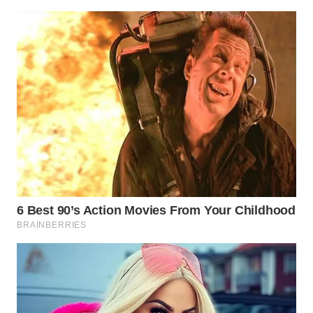
WN
INDRAMAYU
WN
KUNINGAN
WN
MAJALENGKA
WN
SUBANG
WN
SUKABUMI
WN
PURWAKARTA