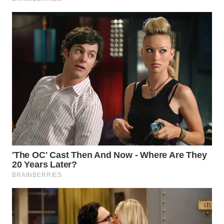
WN
MALUKU
WN
MALUT
WN
DAIRI
WN
DANAU
TOBA
WN
NIAS
WN
LANGKAT