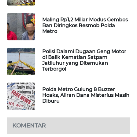
WAHANA
SPORT
Maling Rp1,2 Miliar Modus Gembos
Ban Diringkos Resmob Polda
WAHANA
Metro
UMKM
Polisi Dalami Dugaan Geng Motor
WAHANA
di Balik Kematian Satpam
SELEB
Jatiluhur yang Ditemukan
Terborgol
WAHANA
PERSONA
Polda Metro Gulung 8 Buzzer
Hoaks, Aliran Dana Misterius Masih
WAHANA
Diburu
OTOMOTIF
WAHANA
KOMENTAR
HEALTH