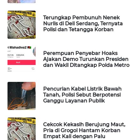
WAHANA
LISTRIK
Terungkap Pembunuh Nenek
Nurlis di Deli Serdang, Ternyata
Polisi dan Tetangga Korban
WAHANA
TRAVEL
Perempuan Penyebar Hoaks
WAHANA
Ajakan Demo Turunkan Presiden
TV
dan Wakil Ditangkap Polda Metro
WAHANANEWS
ID
Pencurian Kabel Listrik Bawah
Tanah, Polisi Sebut Berpotensi
Ganggu Layanan Publik
WAHANANEWS
CO ID
Cekcok Kekasih Berujung Maut,
WAHANANEWS
Pria di Grogol Hantam Korban
NET
Empat Kali dengan Palu