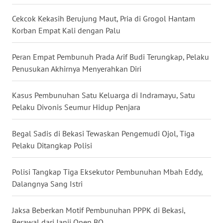
WN
Cekcok Kekasih Berujung Maut, Pria di Grogol Hantam
BABEL
Korban Empat Kali dengan Palu
WN
Peran Empat Pembunuh Prada Arif Budi Terungkap, Pelaku
SUMBAR
Penusukan Akhirnya Menyerahkan Diri
WN
Kasus Pembunuhan Satu Keluarga di Indramayu, Satu
SUMSEL
Pelaku Divonis Seumur Hidup Penjara
WN
Begal Sadis di Bekasi Tewaskan Pengemudi Ojol, Tiga
BENGKULU
Pelaku Ditangkap Polisi
WN
Polisi Tangkap Tiga Eksekutor Pembunuhan Mbah Eddy,
LAMPUNG
Dalangnya Sang Istri
WN
JATENG
Jaksa Beberkan Motif Pembunuhan PPPK di Bekasi,
Berawal dari Janji Open BO