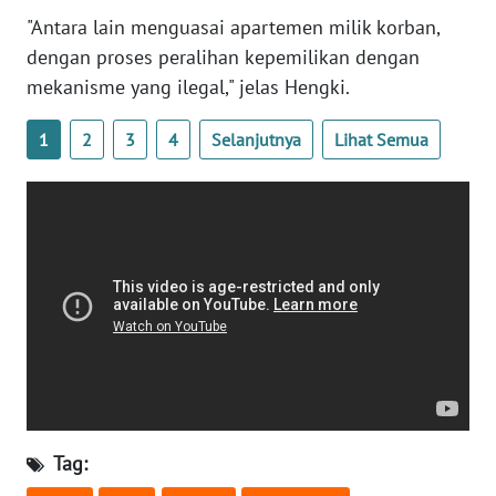
WN
"Antara lain menguasai apartemen milik korban,
BANTEN
dengan proses peralihan kepemilikan dengan
mekanisme yang ilegal," jelas Hengki.
WN
NTT
1
2
3
4
Selanjutnya
Lihat Semua
WN
KEPRI
WN
PAPUA
WN
PAPUA
BARAT
WN
Tag:
RIAU