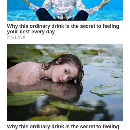
WN
NATUNA
WN
BINTAN
WN
MANDALIKA
WN
LIKUPANG
WN
LABUANBAJO
WN
BORNEO