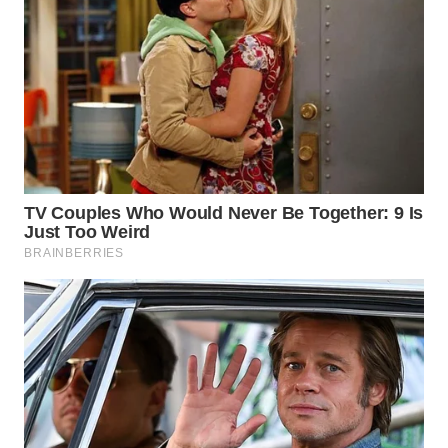
WN
TAPANULI
SELATAN
WN
TANJUNG
LESUNG
WN
KARO
WN
SIMALUNGUN
WN
LABUHANBATU
WN