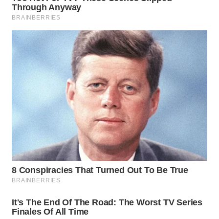
WN
BOGOR
WN
DEPOK
WN
TAPANULI
UTARA
WN
SAMOSIR
WN
PADANG
LAWAS