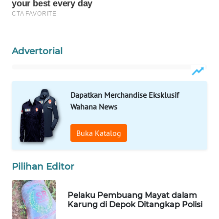
Wahana
Media
Group
Advertorial
WAHANA
NEWS
WAHANA
Dapatkan Merchandise Eksklusif
TANI
Wahana News
WAHANA
Buka Katalog
ADVOKAT
WAHANA
Pilihan Editor
INFRASTRUKTUR
Pelaku Pembuang Mayat dalam
WAHANA
Karung di Depok Ditangkap Polisi
KONSUMEN