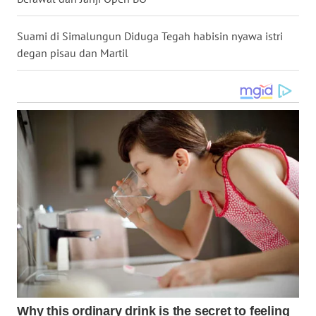
WN
NUSANTARA
Suami di Simalungun Diduga Tegah habisin nyawa istri
degan pisau dan Martil
WN
JOGJA
WN
JATIM
WN
BALI
WN
KALBAR
WN
KALTENG