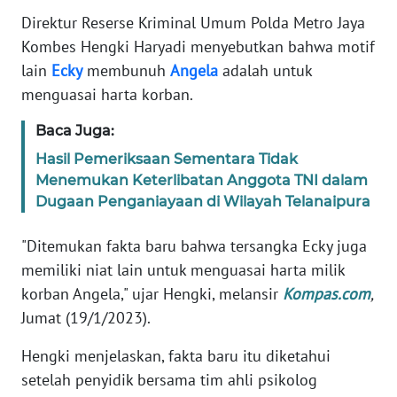
Informasi
Direktur Reserse Kriminal Umum Polda Metro Jaya
Kombes Hengki Haryadi menyebutkan bahwa motif
INDEKS
BERITA
lain
Ecky
membunuh
Angela
adalah untuk
menguasai harta korban.
KONTAK
KAMI
Baca Juga:
Hasil Pemeriksaan Sementara Tidak
INFO
Menemukan Keterlibatan Anggota TNI dalam
IKLAN
Dugaan Penganiayaan di Wilayah Telanaipura
TENTANG
"Ditemukan fakta baru bahwa tersangka Ecky juga
KAMI
memiliki niat lain untuk menguasai harta milik
korban Angela," ujar Hengki, melansir
Kompas.com
,
PEDOMAN
Jumat (19/1/2023).
MEDIA
SIBER
Hengki menjelaskan, fakta baru itu diketahui
setelah penyidik bersama tim ahli psikolog
REDAKSI