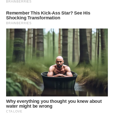
WN
SUMEDANG
WN
CIANJUR
WN
KEPULAUAN
SERIBU
WN
TANGERANG
WN
BINJAI
WN
CIREBON