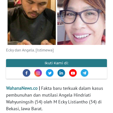
SAINS-TEKNO
KESEHATAN
INTERNASIONAL
SERBA-SERBI
Ecky dan Angela. [Istimewa]
PENDIDIKAN
Ikuti Kami di:
OLAHRAGA
OPINI
WahanaNews.co
|
Fakta baru terkuak dalam kasus
pembunuhan dan mutilasi Angela Hindriati
Wahyuningsih (54) oleh M Ecky Listiantho (34) di
EDITORIAL
Bekasi, Jawa Barat.