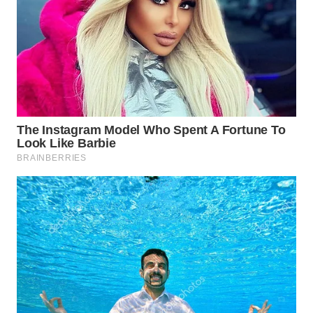
WN
PRIANGAN
TIMUR
WN
SEMARANG
WN
SOLO
WN
BOROBUDUR
WN
MADURA
WN
SURABAYA