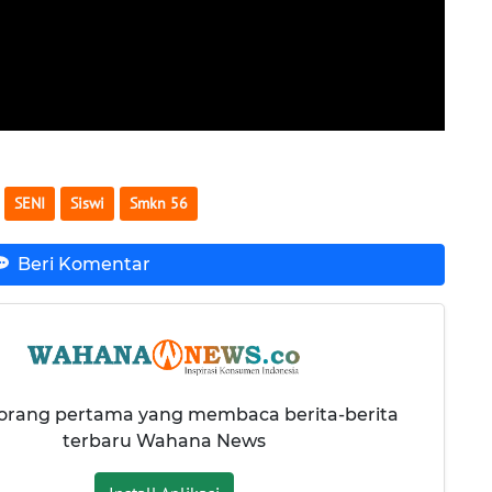
SENI
Siswi
Smkn 56
Beri Komentar
 orang pertama yang membaca berita-berita
terbaru Wahana News