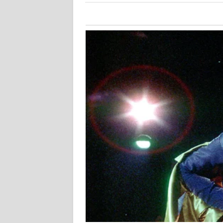
KALTARA
WN
KALSEL
WN
KALTIM
WN
SULSEL
WN
GORONTALO
WN
SULUT
WN
MALUKU