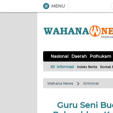
MENU
WAHANA
Tutup
TV
NASIONAL
DAERAH
POLHUKAM
KRIMINAL
EKUIN
SAINS-
KESEHATAN
INTERNASIONAL
Nasional
Daerah
Polhukam
TEKNO
Informasi
Indeks Berita
Kontak 
SERBA-
PENDIDIKAN
OLAHRAGA
OPINI
SERBI
Wahana News
Kriminal
EDITORIAL
Guru Seni Bu
Informasi