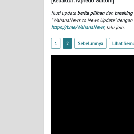
[Redaktur: Alpredo Gultom]
SERAMBI
Ikuti update
berita pilihan
dan
breaking
"WahanaNews.co News Update" dengan ins
WN
JAMBI
https://t.me/WahanaNews
, lalu join.
WN
1
2
Sebelumnya
Lihat Sem
SULTRA
WN
NTB
WN
SULTENG
WN
SULBAR
WN