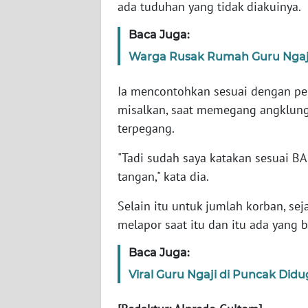
ada tuduhan yang tidak diakuinya.
WN
Baca Juga:
NTT
Warga Rusak Rumah Guru Ngaji 
WN
Ia mencontohkan sesuai dengan pen
KEPRI
misalkan, saat memegang angklung
terpegang.
WN
PAPUA
"Tadi sudah saya katakan sesuai B
tangan," kata dia.
WN
PAPUA
Selain itu untuk jumlah korban, se
BARAT
melapor saat itu dan itu ada yang b
WN
Baca Juga:
RIAU
Viral Guru Ngaji di Puncak Di
WN