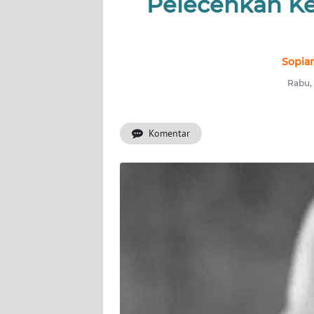
Pelecehkan Ke
INDEKS
BERITA
KONTAK
Sopian
KAMI
Rabu, 
INFO
IKLAN
Komentar
TENTANG
KAMI
PEDOMAN
MEDIA
SIBER
REDAKSI