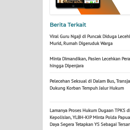
NUSANTARA
WN
JOGJA
Berita Terkait
Viral Guru Ngaji di Puncak Diduga Lece
WN
Murid, Rumah Digeruduk Warga
JATIM
Minta Dimandikan, Pasien Lecehkan Per
WN
hingga Dipenjara
BALI
Pelecehan Seksual di Dalam Bus, Transja
WN
KALBAR
Dukung Korban Tempuh Jalur Hukum
WN
KALTENG
Lamanya Proses Hukum Dugaan TPKS di
Kepolisian, YLBH-KIP Minta Polda Papua
Daya Segera Tetapkan YS Sebagai Tersa
WN