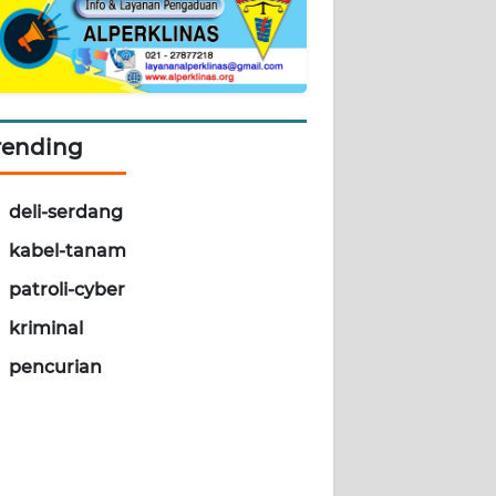
rending
deli-serdang
kabel-tanam
patroli-cyber
kriminal
pencurian