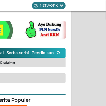
NETWORK
al
Serba-serbi
Pendidikan
Olahraga
Opini
Editoria
Disclaimer
erita Populer