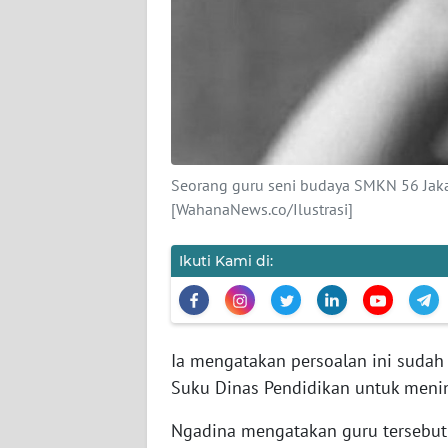
KARIR
DISCLAIMER
Wahana
News
Regional
Seorang guru seni budaya SMKN 56 Jaka
WN
[WahanaNews.co/Ilustrasi]
SUMUT
Ikuti Kami di:
WN
JAKARTA
WN
Ia mengatakan persoalan ini sudah 
JABAR
Suku Dinas Pendidikan untuk menind
WN
Ngadina mengatakan guru tersebu
BANTEN