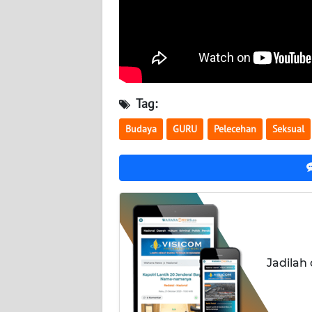
BABEL
WN
SUMBAR
WN
Tag:
SUMSEL
Budaya
GURU
Pelecehan
Seksual
WN
BENGKULU
WN
LAMPUNG
WN
Jadilah
JATENG
WN