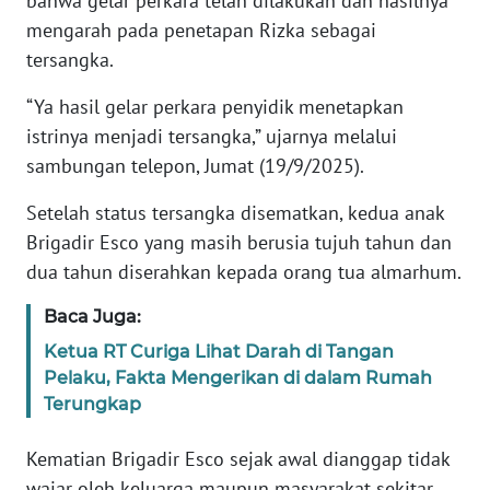
bahwa gelar perkara telah dilakukan dan hasilnya
mengarah pada penetapan Rizka sebagai
KARIR
tersangka.
“Ya hasil gelar perkara penyidik menetapkan
DISCLAIMER
istrinya menjadi tersangka,” ujarnya melalui
sambungan telepon, Jumat (19/9/2025).
Wahana
News
Regional
Setelah status tersangka disematkan, kedua anak
Brigadir Esco yang masih berusia tujuh tahun dan
WN
dua tahun diserahkan kepada orang tua almarhum.
SUMUT
Baca Juga:
WN
Ketua RT Curiga Lihat Darah di Tangan
JAKARTA
Pelaku, Fakta Mengerikan di dalam Rumah
Terungkap
WN
JABAR
Kematian Brigadir Esco sejak awal dianggap tidak
wajar oleh keluarga maupun masyarakat sekitar.