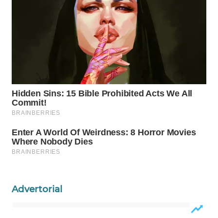
WAHANA
LISTRIK
WAHANA
TRAVEL
WAHANA
TV
WAHANANEWS
ID
WAHANANEWS
CO ID
Advertorial
WAHANANEWS
NET