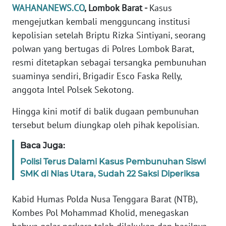
Informasi
WAHANANEWS.CO
, Lombok Barat -
Kasus
mengejutkan kembali mengguncang institusi
INDEKS
kepolisian setelah Briptu Rizka Sintiyani, seorang
BERITA
polwan yang bertugas di Polres Lombok Barat,
resmi ditetapkan sebagai tersangka pembunuhan
KONTAK
KAMI
suaminya sendiri, Brigadir Esco Faska Relly,
anggota Intel Polsek Sekotong.
INFO
Hingga kini motif di balik dugaan pembunuhan
IKLAN
tersebut belum diungkap oleh pihak kepolisian.
TENTANG
Baca Juga:
KAMI
Polisi Terus Dalami Kasus Pembunuhan Siswi
SMK di Nias Utara, Sudah 22 Saksi Diperiksa
PEDOMAN
MEDIA
SIBER
Kabid Humas Polda Nusa Tenggara Barat (NTB),
Kombes Pol Mohammad Kholid, menegaskan
REDAKSI