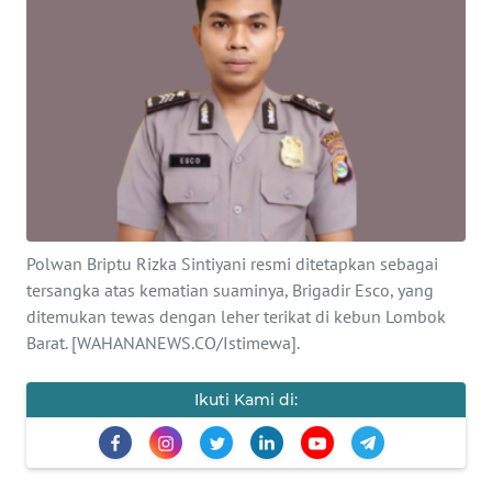
SAINS-TEKNO
KESEHATAN
INTERNASIONAL
SERBA-SERBI
PENDIDIKAN
Polwan Briptu Rizka Sintiyani resmi ditetapkan sebagai
tersangka atas kematian suaminya, Brigadir Esco, yang
ditemukan tewas dengan leher terikat di kebun Lombok
OLAHRAGA
Barat. [WAHANANEWS.CO/Istimewa].
OPINI
Ikuti Kami di:
EDITORIAL