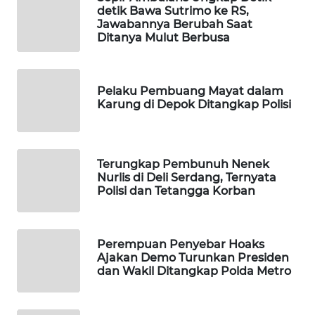
detik Bawa Sutrimo ke RS,
WAHANA
Jawabannya Berubah Saat
DESA
Ditanya Mulut Berbusa
WISATA
LAPAK
Pelaku Pembuang Mayat dalam
WAHANA
Karung di Depok Ditangkap Polisi
Wahana
Network
Terungkap Pembunuh Nenek
Nurlis di Deli Serdang, Ternyata
KONSUMEN
Polisi dan Tetangga Korban
LISTRIK
MASYARAKAT
Perempuan Penyebar Hoaks
KELISTRIKAN
Ajakan Demo Turunkan Presiden
dan Wakil Ditangkap Polda Metro
WALINKI
ID