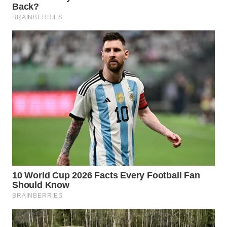
WN
SUMEDANG
WN
CIANJUR
WN
KEPULAUAN
SERIBU
WN
TANGERANG
WN
BINJAI
WN
CIREBON