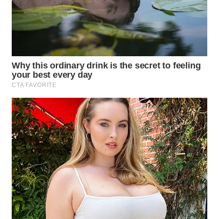
WN
KALTARA
WN
KALSEL
WN
KALTIM
WN
SULSEL
WN
GORONTALO
WN
SULUT