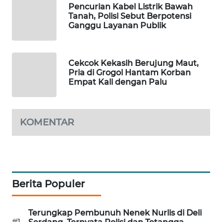
Pencurian Kabel Listrik Bawah
Tanah, Polisi Sebut Berpotensi
MAWAKA
Ganggu Layanan Publik
ID
MARTABAT
Cekcok Kekasih Berujung Maut,
NET
Pria di Grogol Hantam Korban
Empat Kali dengan Palu
PLN
WATCH
KOMENTAR
MKLI
LPKKI
LKKI
Berita Populer
KOPEKLIN
Terungkap Pembunuh Nenek Nurlis di Deli