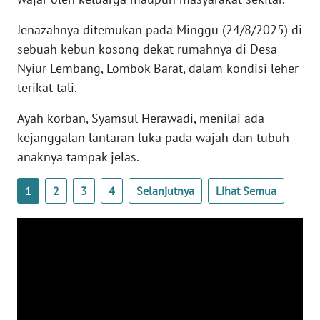
WN
BANTEN
Jenazahnya ditemukan pada Minggu (24/8/2025) di
sebuah kebun kosong dekat rumahnya di Desa
WN
Nyiur Lembang, Lombok Barat, dalam kondisi leher
NTT
terikat tali.
Ayah korban, Syamsul Herawadi, menilai ada
WN
KEPRI
kejanggalan lantaran luka pada wajah dan tubuh
anaknya tampak jelas.
WN
PAPUA
1
2
3
4
Selanjutnya
Lihat Semua
WN
PAPUA
BARAT
WN
RIAU