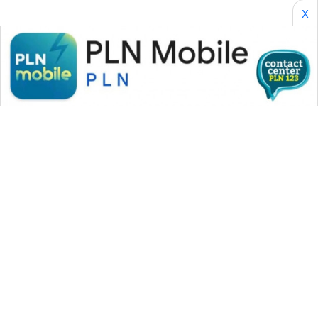
X
WAHANA MEDIA GROUP
|
|
|
WAHANA NEWS co
WAHANA TANI
WAHANA ADVOKAT
|
|
WAHANA INFRASTRUKTUR
WAHANA KONSUMEN