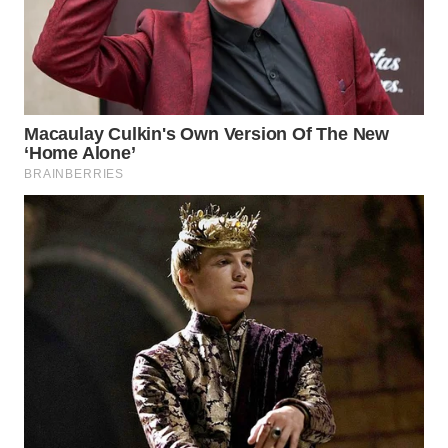
WN
PRIANGAN
TIMUR
WN
SEMARANG
WN
SOLO
WN
BOROBUDUR
WN
MADURA
WN
SURABAYA