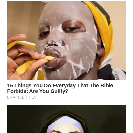
Wahana
Media
Group
WAHANA
NEWS
WAHANA
TANI
WAHANA
ADVOKAT
WAHANA
INFRASTRUKTUR
WAHANA
KONSUMEN