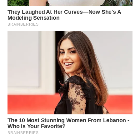
WN
MALUKU
WN
MALUT
WN
DAIRI
WN
DANAU
TOBA
WN
NIAS
WN
LANGKAT