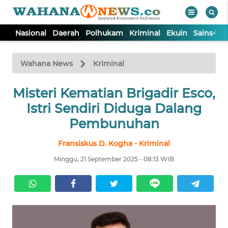
Nasional
Daerah
Polhukam
Kriminal
Ekuin
Sains-Te
WAHANA
Tutup
TV
Wahana News
Kriminal
Misteri Kematian Brigadir Esco,
NASIONAL
Istri Sendiri Diduga Dalang
DAERAH
Pembunuhan
Fransiskus D. Kogha - Kriminal
POLHUKAM
Minggu, 21 September 2025 - 08:13 WIB
KRIMINAL
EKUIN