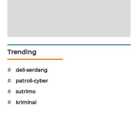
SIBARAGAS
NEWS
METRO
SIANTAR
NEWS
Trending
METRO
MEDAN
#
deli-serdang
NEWS
#
patroli-cyber
METRO
#
sutrimo
JAKARTA
#
kriminal
NEWS
KRT
NEWS