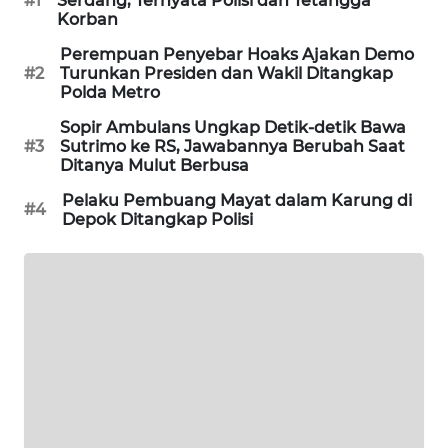
#1
Serdang, Ternyata Polisi dan Tetangga
Korban
PORTAL
KONSUMEN
Perempuan Penyebar Hoaks Ajakan Demo
#2
Turunkan Presiden dan Wakil Ditangkap
Polda Metro
FORWAMKI
Sopir Ambulans Ungkap Detik-detik Bawa
#3
Sutrimo ke RS, Jawabannya Berubah Saat
ALPERKLINAS
Ditanya Mulut Berbusa
Pelaku Pembuang Mayat dalam Karung di
FORJASIDA
#4
Depok Ditangkap Polisi
TAMBANG
NEWS
SITUNGIR
NEWS
SIDIKALANG
NEWS