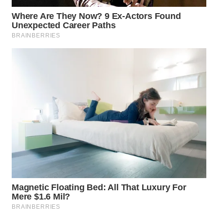
WN
NATUNA
WN
BINTAN
WN
MANDALIKA
WN
LIKUPANG
WN
LABUANBAJO
WN
BORNEO