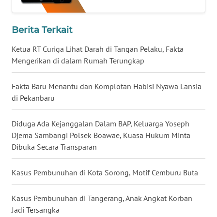
WN
BABEL
Berita Terkait
Ketua RT Curiga Lihat Darah di Tangan Pelaku, Fakta
WN
Mengerikan di dalam Rumah Terungkap
SUMBAR
Fakta Baru Menantu dan Komplotan Habisi Nyawa Lansia
WN
SUMSEL
di Pekanbaru
WN
Diduga Ada Kejanggalan Dalam BAP, Keluarga Yoseph
BENGKULU
Djema Sambangi Polsek Boawae, Kuasa Hukum Minta
Dibuka Secara Transparan
WN
LAMPUNG
Kasus Pembunuhan di Kota Sorong, Motif Cemburu Buta
WN
Kasus Pembunuhan di Tangerang, Anak Angkat Korban
JATENG
Jadi Tersangka