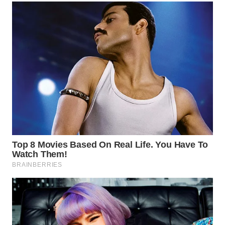
WN
TAPANULI
SELATAN
WN
TANJUNG
LESUNG
WN
KARO
WN
SIMALUNGUN
WN
LABUHANBATU
WN