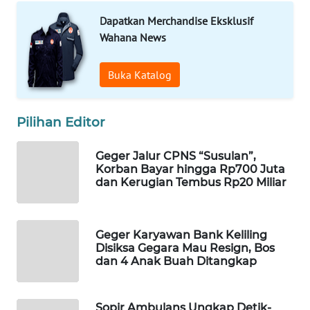
WAHANA
Dapatkan Merchandise Eksklusif
SPORT
Wahana News
WAHANA
Buka Katalog
UMKM
WAHANA
Pilihan Editor
SELEB
Geger Jalur CPNS “Susulan”,
Korban Bayar hingga Rp700 Juta
WAHANA
dan Kerugian Tembus Rp20 Miliar
PERSONA
WAHANA
Geger Karyawan Bank Keliling
OTOMOTIF
Disiksa Gegara Mau Resign, Bos
dan 4 Anak Buah Ditangkap
WAHANA
HEALTH
Sopir Ambulans Ungkap Detik-