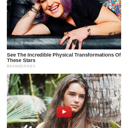
TAPANULI
TENGAH
WN DELI
SERDANG
WN
TEBING
TINGGI
WN
PAKPAK
WN
KARAWANG
WN
BEKASI