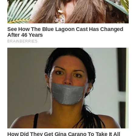
WN
BOGOR
WN
DEPOK
WN
TAPANULI
UTARA
WN
SAMOSIR
WN
PADANG
LAWAS