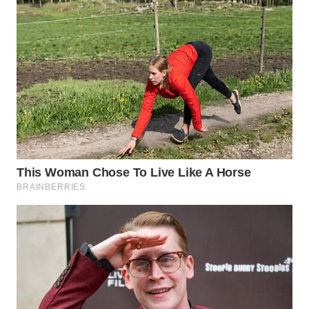
WN
INDRAMAYU
WN
KUNINGAN
WN
MAJALENGKA
WN
SUBANG
WN
SUKABUMI
WN
PURWAKARTA