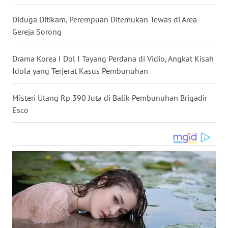
WN
Diduga Ditikam, Perempuan Ditemukan Tewas di Area
NUSANTARA
Gereja Sorong
WN
Drama Korea I Dol I Tayang Perdana di Vidio, Angkat Kisah
JOGJA
Idola yang Terjerat Kasus Pembunuhan
WN
Misteri Utang Rp 390 Juta di Balik Pembunuhan Brigadir
JATIM
Esco
WN
BALI
WN
KALBAR
WN
KALTENG