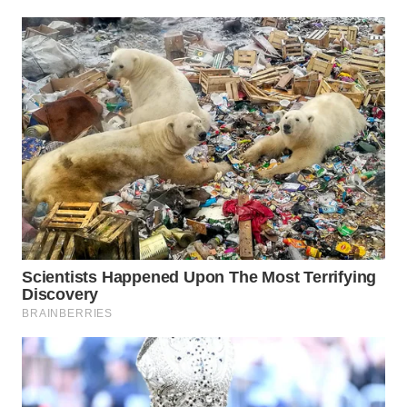
WAHANA
LISTRIK
WAHANA
TRAVEL
WAHANA
TV
WAHANANEWS
ID
WAHANANEWS
CO ID
WAHANANEWS
NET