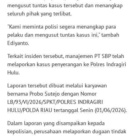
mengusut tuntas kasus tersebut dan menangkap
WN
seluruh pihak yang terlibat.
NUSANTARA
"Kami meminta polisi segera menangkap para
WN
pelaku dan mengusut tuntas kasus ini," tambah
JOGJA
Ediyanto.
WN
Terkait insiden tersebut, manajemen PT SBP telah
JATIM
melaporkan kasus penyerangan ke Polres Indragiri
Hulu.
WN
BALI
Laporan tersebut dibuat melalui karyawan
bernama Probo Sutejo dengan Nomor
WN
LB/93/VI/2026/SPKT/POLRES INDRAGIRI
KALBAR
HULU/POLDA RIAU tertanggal Senin (01/06/2026).
WN
Dalam laporan yang disampaikan kepada
KALTENG
kepolisian, perusahaan melaporkan dugaan tindak