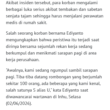
Akibat insiden tersebut, para korban mengalami
berbagai luka serius akibat tembakan dan sabetan
KARIR
senjata tajam sehingga harus menjalani perawatan
medis di rumah sakit.
DISCLAIMER
Salah seorang korban bernama Ediyanto
Wahana
mengungkapkan bahwa peristiwa itu terjadi saat
News
dirinya bersama sejumlah rekan kerja sedang
Regional
berkumpul dan menikmati sarapan pagi di area
kerja perusahaan.
WN
SUMUT
"Awalnya, kami sedang ngumpul sambil sarapan
pagi. Tiba-tiba datang rombongan yang berjumlah
WN
sekitar 100 orang, ada beberapa yang kami kenal,
JAKARTA
salah satunya S alias U," kata Ediyanto saat
WN
diwawancarai wartawan di Inhu, Selasa
JABAR
(02/06/2026).