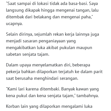
"Saat sampai di lokasi tidak ada basa-basi. Saya
WN
langsung dikapak hingga mengenai tangan, lalu
SERAMBI
ditembak dari belakang dan mengenai paha,"
ucapnya.
WN
JAMBI
Selain dirinya, sejumlah rekan kerja lainnya juga
menjadi sasaran penganiayaan yang
WN
mengakibatkan luka akibat pukulan maupun
SULTRA
sabetan senjata tajam.
WN
Dalam upaya menyelamatkan diri, beberapa
NTB
pekerja bahkan dilaporkan terjatuh ke dalam parit
saat berusaha menghindari serangan.
WN
SULTENG
"Kami lari karena ditembaki. Banyak kawan yang
kena pukul dan kena senjata tajam," tambahnya.
WN
SULBAR
Korban lain yang dilaporkan mengalami luka