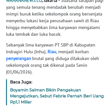
WAHANANEWS.CO
, Jakarta -
Suasana sarapan pagi
Informasi
yang semula tenang mendadak berubah menjadi
INDEKS
mimpi buruk ketika sekelompok orang bersenjata
BERITA
menyerbu lokasi kerja perusahaan sawit di Riau
hingga menyebabkan lima karyawan mengalami
KONTAK
luka tembak dan luka bacok.
KAMI
Sebanyak lima karyawan PT SBP di Kabupaten
INFO
Indragiri Hulu (Inhu),
Riau
, menjadi korban
IKLAN
penyerangan
brutal yang diduga dilakukan oleh
sekelompok orang tak dikenal pada Senin
TENTANG
(01/06/2026).
KAMI
Baca Juga:
PEDOMAN
Boyamin Saiman Bikin Pengakuan
MEDIA
Mengejutkan, Sebut Febrie Pernah Beri Uang
SIBER
Rp1,1 Miliar
REDAKSI