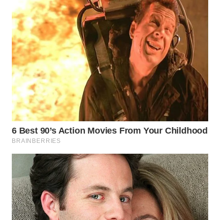
PORTAL
KONSUMEN
FORWAMKI
ALPERKLINAS
FORJASIDA
TAMBANG
NEWS
SITUNGIR
NEWS
SIDIKALANG
NEWS