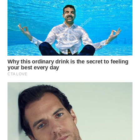
WN
INDRAMAYU
WN
KUNINGAN
WN
MAJALENGKA
WN
SUBANG
WN
SUKABUMI
WN
PURWAKARTA