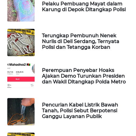
CILEUNGSI
Pelaku Pembuang Mayat dalam
NEWS
Karung di Depok Ditangkap Polisi
BERKAT
NEWS
Terungkap Pembunuh Nenek
Nurlis di Deli Serdang, Ternyata
Polisi dan Tetangga Korban
BERAMPU
NEWS
ANUGERAH
Perempuan Penyebar Hoaks
Ajakan Demo Turunkan Presiden
NEWS
dan Wakil Ditangkap Polda Metro
AKHLAK
ID
Pencurian Kabel Listrik Bawah
Tanah, Polisi Sebut Berpotensi
PERAPKI
Ganggu Layanan Publik
NEWS