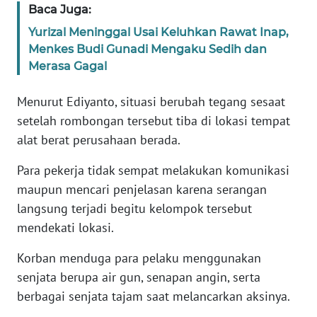
Baca Juga:
WN
BANTEN
Yurizal Meninggal Usai Keluhkan Rawat Inap,
Menkes Budi Gunadi Mengaku Sedih dan
WN
Merasa Gagal
NTT
Menurut Ediyanto, situasi berubah tegang sesaat
WN
setelah rombongan tersebut tiba di lokasi tempat
KEPRI
alat berat perusahaan berada.
Para pekerja tidak sempat melakukan komunikasi
WN
PAPUA
maupun mencari penjelasan karena serangan
langsung terjadi begitu kelompok tersebut
WN
mendekati lokasi.
PAPUA
BARAT
Korban menduga para pelaku menggunakan
senjata berupa air gun, senapan angin, serta
WN
berbagai senjata tajam saat melancarkan aksinya.
RIAU