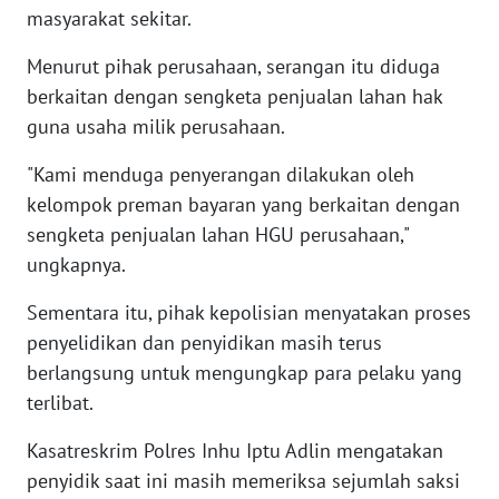
masyarakat sekitar.
WN
MALUKU
Menurut pihak perusahaan, serangan itu diduga
berkaitan dengan sengketa penjualan lahan hak
WN
guna usaha milik perusahaan.
MALUT
"Kami menduga penyerangan dilakukan oleh
WN
kelompok preman bayaran yang berkaitan dengan
DAIRI
sengketa penjualan lahan HGU perusahaan,"
ungkapnya.
WN
DANAU
Sementara itu, pihak kepolisian menyatakan proses
TOBA
penyelidikan dan penyidikan masih terus
berlangsung untuk mengungkap para pelaku yang
WN
NIAS
terlibat.
Kasatreskrim Polres Inhu Iptu Adlin mengatakan
WN
penyidik saat ini masih memeriksa sejumlah saksi
LANGKAT