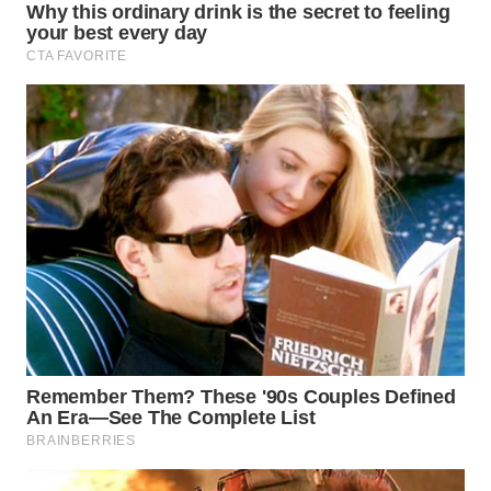
MAWAKA
ID
MARTABAT
NET
PLN
WATCH
MKLI
LPKKI
LKKI
KOPEKLIN