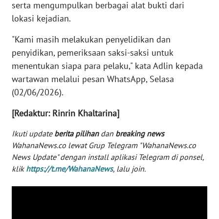
serta mengumpulkan berbagai alat bukti dari
WN
lokasi kejadian.
TAPANULI
SELATAN
"Kami masih melakukan penyelidikan dan
penyidikan, pemeriksaan saksi-saksi untuk
WN
menentukan siapa para pelaku," kata Adlin kepada
TANJUNG
wartawan melalui pesan WhatsApp, Selasa
LESUNG
(02/06/2026).
WN
[Redaktur: Rinrin Khaltarina]
KARO
Ikuti update
berita pilihan
dan
breaking news
WahanaNews.co lewat Grup Telegram "WahanaNews.co
WN
SIMALUNGUN
News Update" dengan install aplikasi Telegram di ponsel,
klik
https://t.me/WahanaNews
, lalu join.
WN
LABUHANBATU
WN