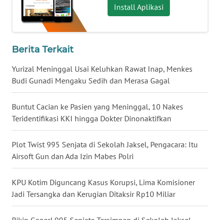
Install Aplikasi
WN
BOGOR
Berita Terkait
WN
DEPOK
Yurizal Meninggal Usai Keluhkan Rawat Inap, Menkes
Budi Gunadi Mengaku Sedih dan Merasa Gagal
WN
TAPANULI
Buntut Cacian ke Pasien yang Meninggal, 10 Nakes
UTARA
Teridentifikasi KKI hingga Dokter Dinonaktifkan
WN
Plot Twist 995 Senjata di Sekolah Jaksel, Pengacara: Itu
SAMOSIR
Airsoft Gun dan Ada Izin Mabes Polri
WN
KPU Kotim Diguncang Kasus Korupsi, Lima Komisioner
PADANG
Jadi Tersangka dan Kerugian Ditaksir Rp10 Miliar
LAWAS
Bikin Geger! 995 Senjata Tersimpan di Sekolah Jaksel,