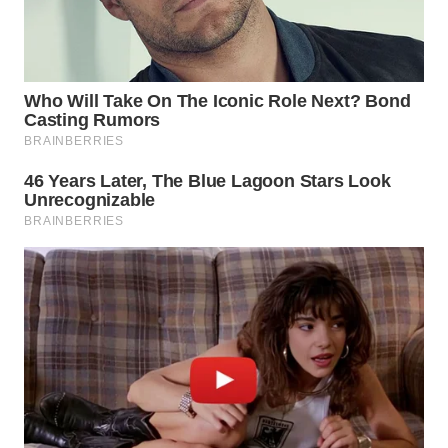
WN
PRIANGAN
TIMUR
WN
SEMARANG
WN
SOLO
WN
BOROBUDUR
WN
MADURA
WN
SURABAYA