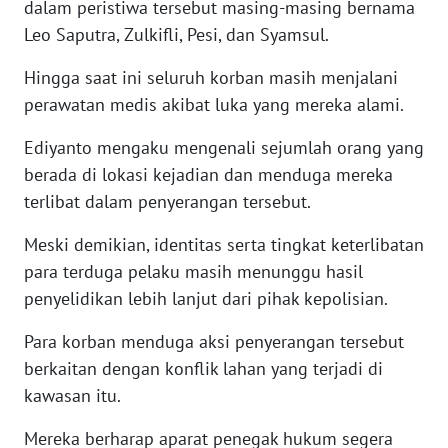
dalam peristiwa tersebut masing-masing bernama
WN
Leo Saputra, Zulkifli, Pesi, dan Syamsul.
BABEL
Hingga saat ini seluruh korban masih menjalani
perawatan medis akibat luka yang mereka alami.
WN
SUMBAR
Ediyanto mengaku mengenali sejumlah orang yang
berada di lokasi kejadian dan menduga mereka
WN
SUMSEL
terlibat dalam penyerangan tersebut.
Meski demikian, identitas serta tingkat keterlibatan
WN
para terduga pelaku masih menunggu hasil
BENGKULU
penyelidikan lebih lanjut dari pihak kepolisian.
WN
Para korban menduga aksi penyerangan tersebut
LAMPUNG
berkaitan dengan konflik lahan yang terjadi di
kawasan itu.
WN
JATENG
Mereka berharap aparat penegak hukum segera