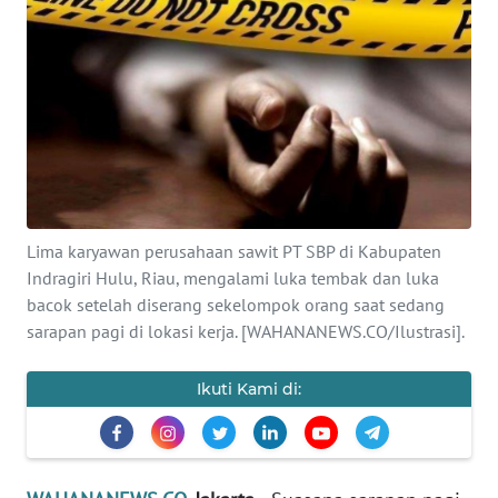
SAINS-TEKNO
KESEHATAN
INTERNASIONAL
SERBA-SERBI
Lima karyawan perusahaan sawit PT SBP di Kabupaten
PENDIDIKAN
Indragiri Hulu, Riau, mengalami luka tembak dan luka
bacok setelah diserang sekelompok orang saat sedang
OLAHRAGA
sarapan pagi di lokasi kerja. [WAHANANEWS.CO/Ilustrasi].
OPINI
Ikuti Kami di:
EDITORIAL