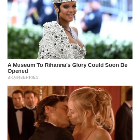
WAHANA
SPORT
WAHANA
UMKM
WAHANA
SELEB
WAHANA
PERSONA
WAHANA
OTOMOTIF
WAHANA
HEALTH