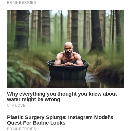
Wahana
Media
Group
WAHANA
NEWS
WAHANA
TANI
WAHANA
ADVOKAT
WAHANA
INFRASTRUKTUR
WAHANA
KONSUMEN