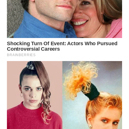
SIBARAGAS
NEWS
METRO
SIANTAR
NEWS
METRO
MEDAN
NEWS
METRO
JAKARTA
NEWS
KRT
NEWS