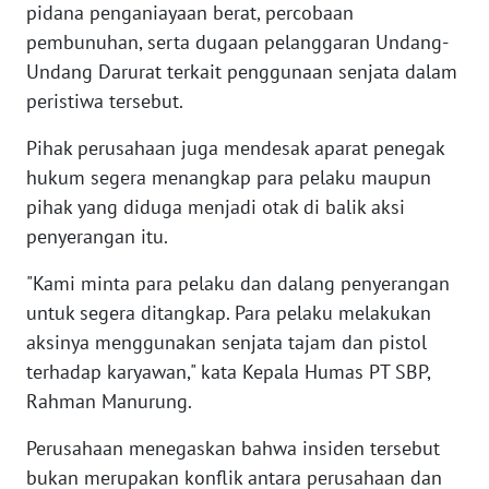
pidana penganiayaan berat, percobaan
WN
pembunuhan, serta dugaan pelanggaran Undang-
KALTARA
Undang Darurat terkait penggunaan senjata dalam
peristiwa tersebut.
WN
KALSEL
Pihak perusahaan juga mendesak aparat penegak
hukum segera menangkap para pelaku maupun
WN
pihak yang diduga menjadi otak di balik aksi
KALTIM
penyerangan itu.
WN
"Kami minta para pelaku dan dalang penyerangan
SULSEL
untuk segera ditangkap. Para pelaku melakukan
aksinya menggunakan senjata tajam dan pistol
WN
terhadap karyawan," kata Kepala Humas PT SBP,
GORONTALO
Rahman Manurung.
WN
Perusahaan menegaskan bahwa insiden tersebut
SULUT
bukan merupakan konflik antara perusahaan dan