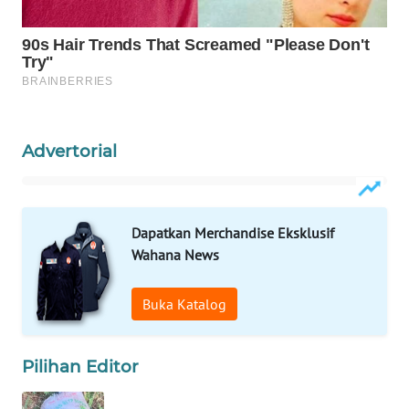
KARING
NEWS
JURNAL
MARITIM
HUMBANG
Advertorial
NEWS
GARONGGANG
Dapatkan Merchandise Eksklusif
NEWS
Wahana News
FISUELRI
ID
Buka Katalog
ENERGI
Pilihan Editor
NEWS