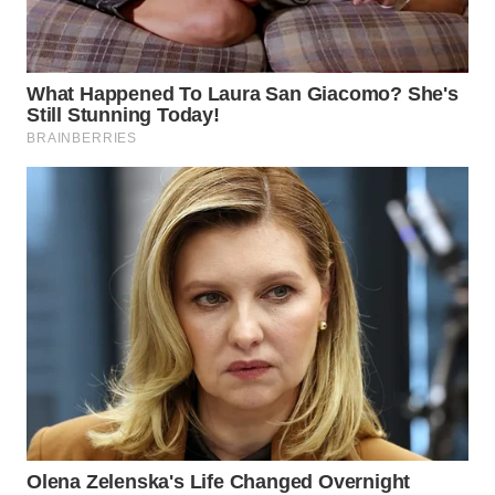
WN
NATUNA
WN
BINTAN
WN
MANDALIKA
WN
LIKUPANG
WN
LABUANBAJO
WN
BORNEO