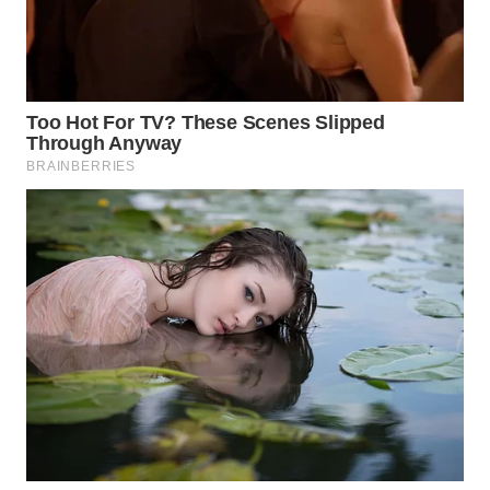
WAHANA
DESA
WISATA
LAPAK
WAHANA
Wahana
Network
KONSUMEN
LISTRIK
MASYARAKAT
KELISTRIKAN
WALINKI
ID