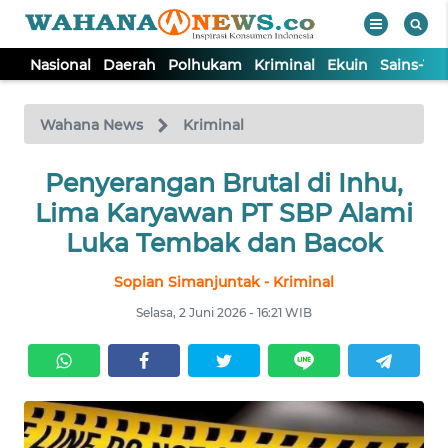
Nasional
Daerah
Polhukam
Kriminal
Ekuin
Sains-Te
WAHANA
Tutup
TV
Wahana News
Kriminal
NASIONAL
Penyerangan Brutal di Inhu,
Lima Karyawan PT SBP Alami
DAERAH
Luka Tembak dan Bacok
Sopian Simanjuntak - Kriminal
POLHUKAM
Selasa, 2 Juni 2026 - 16:21 WIB
KRIMINAL
EKUIN