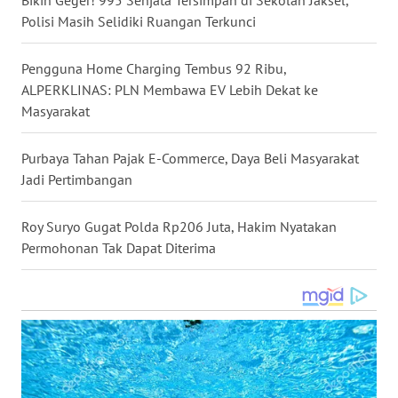
WN
SUMEDANG
Polisi Masih Selidiki Ruangan Terkunci
WN
Pengguna Home Charging Tembus 92 Ribu,
CIANJUR
ALPERKLINAS: PLN Membawa EV Lebih Dekat ke
Masyarakat
WN
KEPULAUAN
Purbaya Tahan Pajak E-Commerce, Daya Beli Masyarakat
SERIBU
Jadi Pertimbangan
WN
Roy Suryo Gugat Polda Rp206 Juta, Hakim Nyatakan
TANGERANG
Permohonan Tak Dapat Diterima
WN
BINJAI
WN
CIREBON