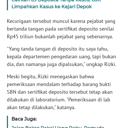
Limpahkan Kasus ke Kejari Depok
KARIR
Kecurigaan tersebut muncul karena pejabat yang
bertanda tangan pada sertifikat deposito senilai
DISCLAIMER
Rp45 triliun bukanlah pejabat yang sebenarnya.
Wahana
"Yang tanda tangan di deposito itu saya tahu,
News
Regional
kepala departemen pengedaran uang, tapi bukan
dia, dan namanya juga dipalsukan," ungkap Rizki.
WN
SUMUT
Meski begitu, Rizki menegaskan bahwa
pemeriksaan mendalam terhadap barang bukti
WN
SBN dan sertifikat deposito tersebut tetap akan
JAKARTA
dilakukan di laboratorium. "Pemeriksaan di lab
akan tetap dilakukan," katanya.
WN
JABAR
Baca Juga: