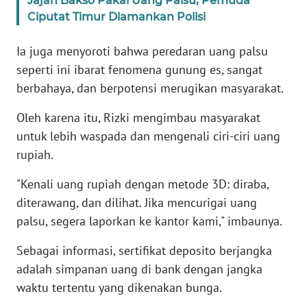
Jajan Bakso Pakai Uang Palsu, Pemuda
WN
Ciputat Timur Diamankan Polisi
BANTEN
Ia juga menyoroti bahwa peredaran uang palsu
WN
seperti ini ibarat fenomena gunung es, sangat
NTT
berbahaya, dan berpotensi merugikan masyarakat.
WN
Oleh karena itu, Rizki mengimbau masyarakat
KEPRI
untuk lebih waspada dan mengenali ciri-ciri uang
rupiah.
WN
PAPUA
"Kenali uang rupiah dengan metode 3D: diraba,
diterawang, dan dilihat. Jika mencurigai uang
WN
palsu, segera laporkan ke kantor kami," imbaunya.
PAPUA
BARAT
Sebagai informasi, sertifikat deposito berjangka
adalah simpanan uang di bank dengan jangka
WN
waktu tertentu yang dikenakan bunga.
RIAU