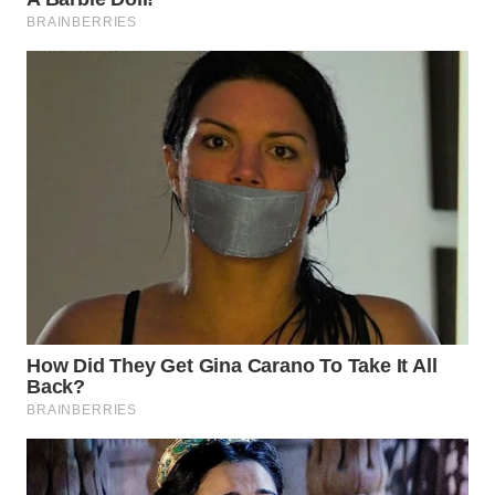
WN
INDRAMAYU
WN
KUNINGAN
WN
MAJALENGKA
WN
SUBANG
WN
SUKABUMI
WN
PURWAKARTA