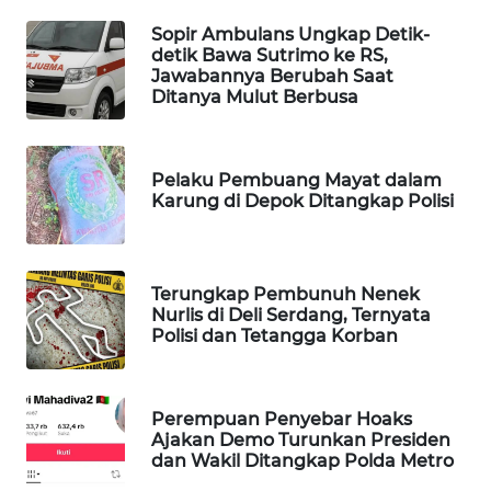
WAHANA
Sopir Ambulans Ungkap Detik-
SPORT
detik Bawa Sutrimo ke RS,
Jawabannya Berubah Saat
Ditanya Mulut Berbusa
WAHANA
UMKM
Pelaku Pembuang Mayat dalam
WAHANA
Karung di Depok Ditangkap Polisi
SELEB
WAHANA
PERSONA
Terungkap Pembunuh Nenek
Nurlis di Deli Serdang, Ternyata
Polisi dan Tetangga Korban
WAHANA
OTOMOTIF
Perempuan Penyebar Hoaks
WAHANA
Ajakan Demo Turunkan Presiden
HEALTH
dan Wakil Ditangkap Polda Metro