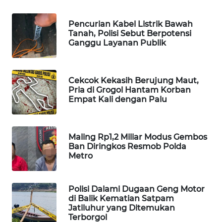
WAHANA
DESA
Pencurian Kabel Listrik Bawah
WISATA
Tanah, Polisi Sebut Berpotensi
Ganggu Layanan Publik
LAPAK
WAHANA
Cekcok Kekasih Berujung Maut,
Pria di Grogol Hantam Korban
Wahana
Empat Kali dengan Palu
Network
KONSUMEN
Maling Rp1,2 Miliar Modus Gembos
LISTRIK
Ban Diringkos Resmob Polda
Metro
MASYARAKAT
KELISTRIKAN
Polisi Dalami Dugaan Geng Motor
di Balik Kematian Satpam
WALINKI
Jatiluhur yang Ditemukan
ID
Terborgol