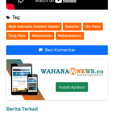
WN
BABEL
Tag:
WN
Bank Indonesia Sulawesi Selatan
Deposito
Sbn Palsu
SUMBAR
Uang Palsu
Wahananews
Wahananewsco
WN
Beri Komentar
SUMSEL
WN
BENGKULU
WN
Install Aplikasi
LAMPUNG
WN
JATENG
Berita Terkait