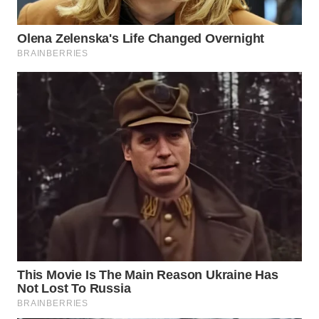
WN
MALUKU
WN
MALUT
WN
DAIRI
WN
DANAU
TOBA
WN
NIAS
WN
LANGKAT