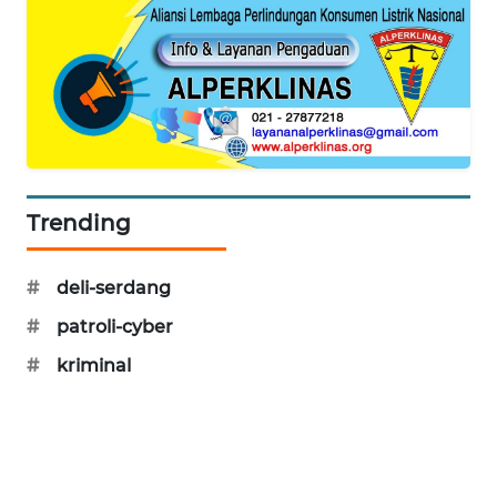
PORTAL
KONSUMEN
FORWAMKI
ALPERKLINAS
Trending
FORJASIDA
TAMBANG
#
deli-serdang
NEWS
#
patroli-cyber
SITUNGIR
#
kriminal
NEWS
SIDIKALANG
NEWS