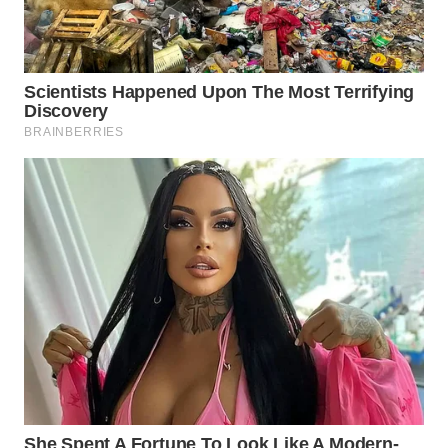
WN
BOGOR
WN
DEPOK
WN
TAPANULI
UTARA
WN
SAMOSIR
WN
PADANG
LAWAS