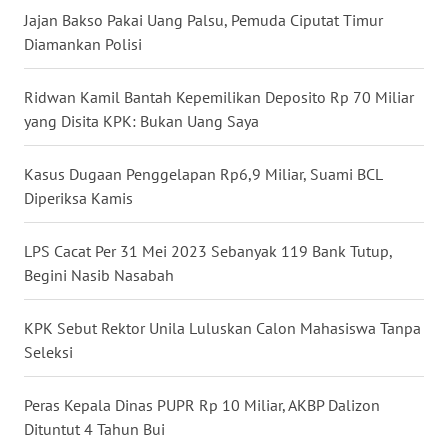
Jajan Bakso Pakai Uang Palsu, Pemuda Ciputat Timur
WN
Diamankan Polisi
NUSANTARA
Ridwan Kamil Bantah Kepemilikan Deposito Rp 70 Miliar
WN
yang Disita KPK: Bukan Uang Saya
JOGJA
Kasus Dugaan Penggelapan Rp6,9 Miliar, Suami BCL
WN
JATIM
Diperiksa Kamis
WN
LPS Cacat Per 31 Mei 2023 Sebanyak 119 Bank Tutup,
BALI
Begini Nasib Nasabah
WN
KPK Sebut Rektor Unila Luluskan Calon Mahasiswa Tanpa
KALBAR
Seleksi
WN
Peras Kepala Dinas PUPR Rp 10 Miliar, AKBP Dalizon
KALTENG
Dituntut 4 Tahun Bui