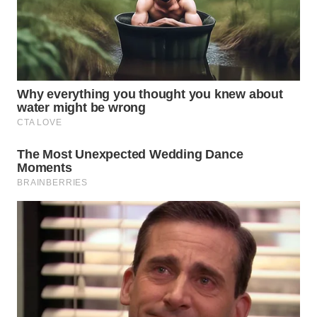
WN
NATUNA
WN
BINTAN
WN
MANDALIKA
WN
LIKUPANG
WN
LABUANBAJO
WN
BORNEO