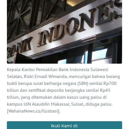
SAINS-TEKNO
KESEHATAN
INTERNASIONAL
SERBA-SERBI
PENDIDIKAN
Kepala Kantor Perwakilan Bank Indonesia Sulawesi
Selatan, Rizki Ernadi Wimanda, mencurigai bahwa barang
bukti berupa surat berharga negara (SBN) senilai Rp700
OLAHRAGA
triliun dan sertifikat deposito berjangka senilai Rp45
triliun, yang ditemukan dalam kasus uang palsu di
OPINI
kampus UIN Alauddin Makassar, Sulsel, diduga palsu.
[WahanaNews.co/Ilustrasi].
EDITORIAL
Ikuti Kami di: