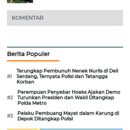
MAWAKA
ID
KOMENTAR
MARTABAT
NET
PLN
Berita Populer
WATCH
Terungkap Pembunuh Nenek Nurlis di Deli
MKLI
#1
Serdang, Ternyata Polisi dan Tetangga
Korban
LPKKI
Perempuan Penyebar Hoaks Ajakan Demo
#2
Turunkan Presiden dan Wakil Ditangkap
Polda Metro
LKKI
Pelaku Pembuang Mayat dalam Karung di
#3
Depok Ditangkap Polisi
KOPEKLIN