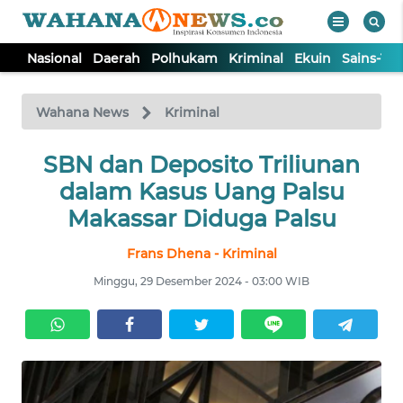
Nasional
Daerah
Polhukam
Kriminal
Ekuin
Sains-Te
WAHANA
Tutup
TV
Wahana News
Kriminal
NASIONAL
SBN dan Deposito Triliunan
dalam Kasus Uang Palsu
DAERAH
Makassar Diduga Palsu
Frans Dhena - Kriminal
POLHUKAM
Minggu, 29 Desember 2024 - 03:00 WIB
KRIMINAL
EKUIN