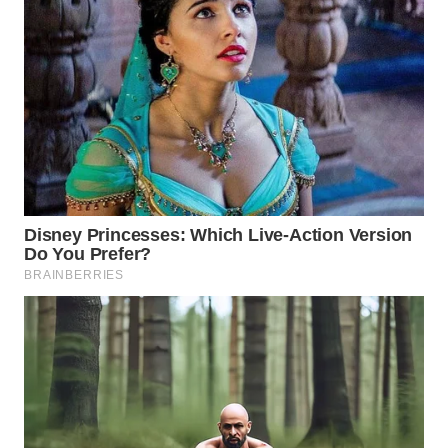
WN
PRIANGAN
TIMUR
WN
SEMARANG
WN
SOLO
WN
BOROBUDUR
WN
MADURA
WN
SURABAYA