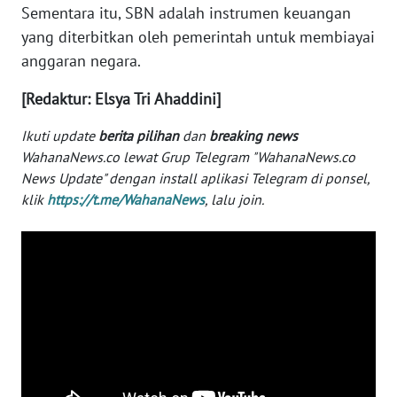
Sementara itu, SBN adalah instrumen keuangan
WN
yang diterbitkan oleh pemerintah untuk membiayai
SERAMBI
anggaran negara.
WN
[Redaktur: Elsya Tri Ahaddini]
JAMBI
Ikuti update
berita pilihan
dan
breaking news
WahanaNews.co lewat Grup Telegram "WahanaNews.co
WN
News Update" dengan install aplikasi Telegram di ponsel,
SULTRA
klik
https://t.me/WahanaNews
, lalu join.
WN
NTB
WN
SULTENG
WN
SULBAR