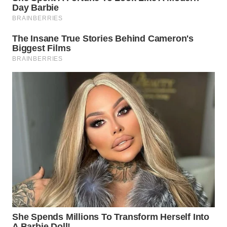
WN
SUMEDANG
WN
CIANJUR
WN
KEPULAUAN
SERIBU
WN
TANGERANG
WN
BINJAI
WN
CIREBON