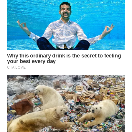
TAPANULI
TENGAH
WN DELI
SERDANG
WN
TEBING
TINGGI
WN
PAKPAK
WN
KARAWANG
WN
BEKASI