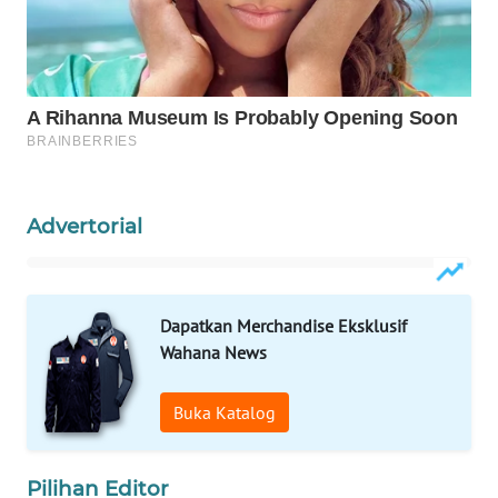
WAHANA
LISTRIK
WAHANA
TRAVEL
WAHANA
TV
Advertorial
WAHANANEWS
ID
Dapatkan Merchandise Eksklusif
Wahana News
WAHANANEWS
CO ID
Buka Katalog
WAHANANEWS
NET
Pilihan Editor