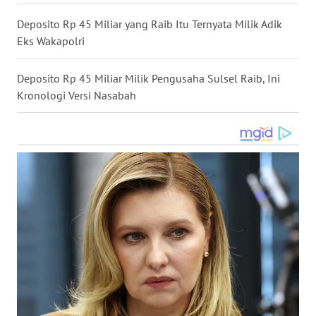
WN
Deposito Rp 45 Miliar yang Raib Itu Ternyata Milik Adik
KALTARA
Eks Wakapolri
WN
Deposito Rp 45 Miliar Milik Pengusaha Sulsel Raib, Ini
KALSEL
Kronologi Versi Nasabah
WN
KALTIM
WN
SULSEL
WN
GORONTALO
WN
SULUT