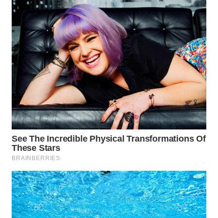
WN
TAPANULI
SELATAN
WN
TANJUNG
LESUNG
WN
KARO
WN
SIMALUNGUN
WN
LABUHANBATU
WN