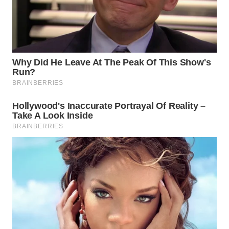
Wahana
Media
Group
WAHANA
NEWS
WAHANA
TANI
WAHANA
ADVOKAT
WAHANA
INFRASTRUKTUR
WAHANA
KONSUMEN