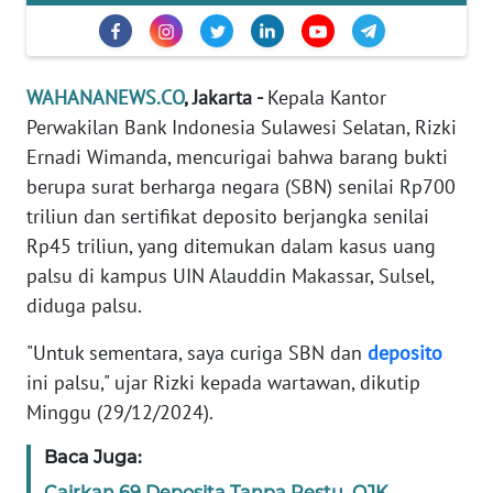
Informasi
INDEKS
BERITA
WAHANANEWS.CO
, Jakarta -
Kepala Kantor
Perwakilan Bank Indonesia Sulawesi Selatan, Rizki
KONTAK
Ernadi Wimanda, mencurigai bahwa barang bukti
KAMI
berupa surat berharga negara (SBN) senilai Rp700
triliun dan sertifikat deposito berjangka senilai
INFO
IKLAN
Rp45 triliun, yang ditemukan dalam kasus uang
palsu di kampus UIN Alauddin Makassar, Sulsel,
TENTANG
diduga palsu.
KAMI
"Untuk sementara, saya curiga SBN dan
deposito
ini palsu," ujar Rizki kepada wartawan, dikutip
PEDOMAN
MEDIA
Minggu (29/12/2024).
SIBER
Baca Juga:
REDAKSI
Cairkan 69 Deposita Tanpa Restu, OJK