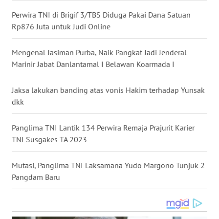
Perwira TNI di Brigif 3/TBS Diduga Pakai Dana Satuan
WN
BABEL
Rp876 Juta untuk Judi Online
WN
Mengenal Jasiman Purba, Naik Pangkat Jadi Jenderal
SUMBAR
Marinir Jabat Danlantamal I Belawan Koarmada I
WN
Jaksa lakukan banding atas vonis Hakim terhadap Yunsak
SUMSEL
dkk
WN
Panglima TNI Lantik 134 Perwira Remaja Prajurit Karier
BENGKULU
TNI Susgakes TA 2023
WN
Mutasi, Panglima TNI Laksamana Yudo Margono Tunjuk 2
LAMPUNG
Pangdam Baru
WN
JATENG