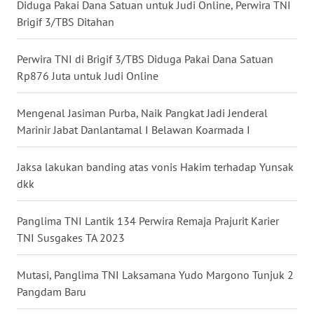
Diduga Pakai Dana Satuan untuk Judi Online, Perwira TNI
WN
Brigif 3/TBS Ditahan
BABEL
Perwira TNI di Brigif 3/TBS Diduga Pakai Dana Satuan
WN
Rp876 Juta untuk Judi Online
SUMBAR
Mengenal Jasiman Purba, Naik Pangkat Jadi Jenderal
WN
Marinir Jabat Danlantamal I Belawan Koarmada I
SUMSEL
Jaksa lakukan banding atas vonis Hakim terhadap Yunsak
WN
dkk
BENGKULU
Panglima TNI Lantik 134 Perwira Remaja Prajurit Karier
WN
TNI Susgakes TA 2023
LAMPUNG
Mutasi, Panglima TNI Laksamana Yudo Margono Tunjuk 2
WN
Pangdam Baru
JATENG