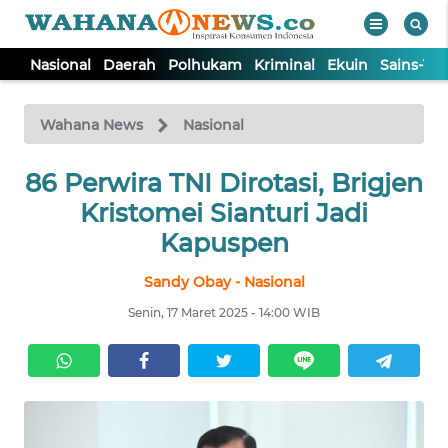
Nasional
Daerah
Polhukam
Kriminal
Ekuin
Sains-Te
WAHANA
Tutup
TV
Wahana News
Nasional
86 Perwira TNI Dirotasi, Brigjen
NASIONAL
Kristomei Sianturi Jadi
DAERAH
Kapuspen
Sandy Obay - Nasional
POLHUKAM
Senin, 17 Maret 2025 - 14:00 WIB
KRIMINAL
EKUIN