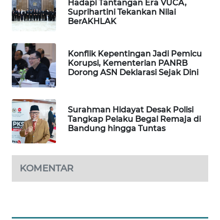
Hadapi Tantangan Era VUCA,
Suprihartini Tekankan Nilai
WAHANA
BerAKHLAK
SPORT
WAHANA
Konflik Kepentingan Jadi Pemicu
UMKM
Korupsi, Kementerian PANRB
Dorong ASN Deklarasi Sejak Dini
WAHANA
SELEB
Surahman Hidayat Desak Polisi
Tangkap Pelaku Begal Remaja di
WAHANA
Bandung hingga Tuntas
PERSONA
WAHANA
KOMENTAR
OTOMOTIF
WAHANA
HEALTH