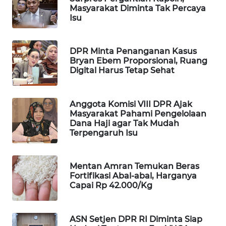
Masyarakat Diminta Tak Percaya
WAHANA
Isu
LISTRIK
DPR Minta Penanganan Kasus
WAHANA
Bryan Ebem Proporsional, Ruang
TRAVEL
Digital Harus Tetap Sehat
WAHANA
TV
Anggota Komisi VIII DPR Ajak
Masyarakat Pahami Pengelolaan
Dana Haji agar Tak Mudah
WAHANANEWS
Terpengaruh Isu
ID
WAHANANEWS
Mentan Amran Temukan Beras
CO ID
Fortifikasi Abal-abal, Harganya
Capai Rp 42.000/Kg
WAHANANEWS
NET
ASN Setjen DPR RI Diminta Siap