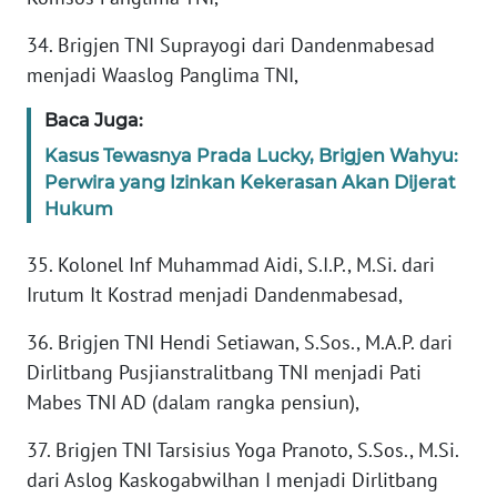
Informasi
34. Brigjen TNI Suprayogi dari Dandenmabesad
INDEKS
menjadi Waaslog Panglima TNI,
BERITA
Baca Juga:
KONTAK
Kasus Tewasnya Prada Lucky, Brigjen Wahyu:
KAMI
Perwira yang Izinkan Kekerasan Akan Dijerat
Hukum
INFO
IKLAN
35. Kolonel Inf Muhammad Aidi, S.I.P., M.Si. dari
Irutum It Kostrad menjadi Dandenmabesad,
TENTANG
KAMI
36. Brigjen TNI Hendi Setiawan, S.Sos., M.A.P. dari
Dirlitbang Pusjianstralitbang TNI menjadi Pati
PEDOMAN
Mabes TNI AD (dalam rangka pensiun),
MEDIA
SIBER
37. Brigjen TNI Tarsisius Yoga Pranoto, S.Sos., M.Si.
dari Aslog Kaskogabwilhan I menjadi Dirlitbang
REDAKSI