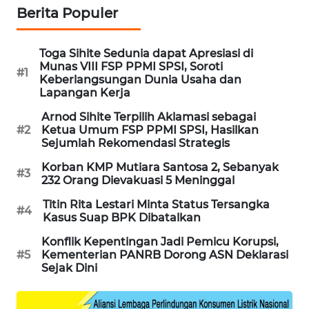
Berita Populer
WAHANA
DESA
WISATA
Toga Sihite Sedunia dapat Apresiasi di
Munas VIII FSP PPMI SPSI, Soroti
#1
Keberlangsungan Dunia Usaha dan
LAPAK
Lapangan Kerja
WAHANA
Arnod Sihite Terpilih Aklamasi sebagai
#2
Ketua Umum FSP PPMI SPSI, Hasilkan
Wahana
Sejumlah Rekomendasi Strategis
Network
Korban KMP Mutiara Santosa 2, Sebanyak
#3
KONSUMEN
232 Orang Dievakuasi 5 Meninggal
LISTRIK
Titin Rita Lestari Minta Status Tersangka
#4
Kasus Suap BPK Dibatalkan
MASYARAKAT
Konflik Kepentingan Jadi Pemicu Korupsi,
KELISTRIKAN
#5
Kementerian PANRB Dorong ASN Deklarasi
Sejak Dini
WALINKI
ID