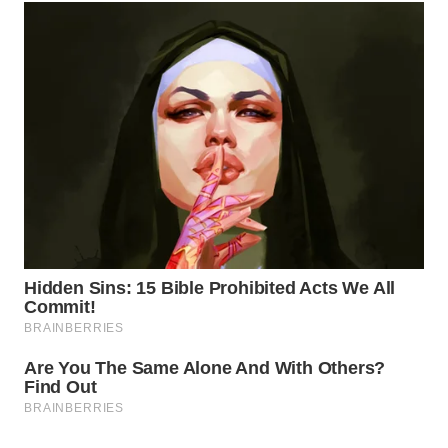
WN
NATUNA
WN
BINTAN
WN
MANDALIKA
WN
LIKUPANG
WN
LABUANBAJO
WN
BORNEO