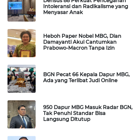
Densus 88 Perkuat Pencegahan
Intoleransi dan Radikalisme yang
WAHANA
Menyasar Anak
SPORT
WAHANA
Heboh Paper Nobel MBG, Dian
UMKM
Damayanti Akui Cantumkan
Prabowo-Macron Tanpa Izin
WAHANA
SELEB
BGN Pecat 66 Kepala Dapur MBG,
WAHANA
Ada yang Terlibat Judi Online
PERSONA
WAHANA
OTOMOTIF
950 Dapur MBG Masuk Radar BGN,
Tak Penuhi Standar Bisa
Langsung Ditutup
WAHANA
HEALTH