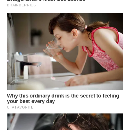
WN
SUMEDANG
WN
CIANJUR
WN
KEPULAUAN
SERIBU
WN
TANGERANG
WN
BINJAI
WN
CIREBON