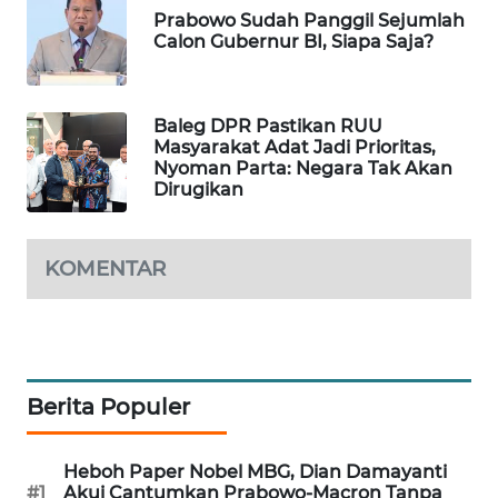
Prabowo Sudah Panggil Sejumlah
WAHANA
Calon Gubernur BI, Siapa Saja?
DESA
WISATA
Baleg DPR Pastikan RUU
LAPAK
Masyarakat Adat Jadi Prioritas,
WAHANA
Nyoman Parta: Negara Tak Akan
Dirugikan
Wahana
Network
KOMENTAR
KONSUMEN
LISTRIK
MASYARAKAT
KELISTRIKAN
Berita Populer
WALINKI
Heboh Paper Nobel MBG, Dian Damayanti
ID
#1
Akui Cantumkan Prabowo-Macron Tanpa