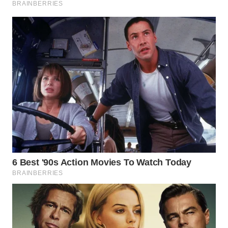
WN
KALTARA
WN
KALSEL
WN
KALTIM
WN
SULSEL
WN
GORONTALO
WN
SULUT