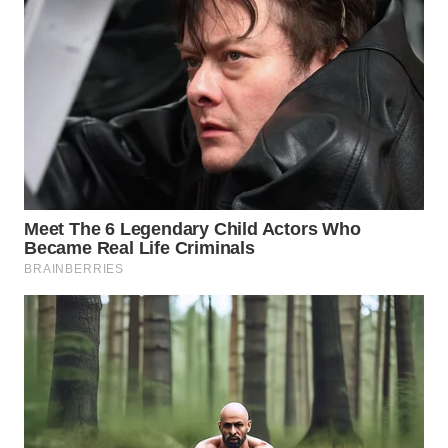
WN
INDRAMAYU
WN
KUNINGAN
WN
MAJALENGKA
WN
SUBANG
WN
SUKABUMI
WN
PURWAKARTA