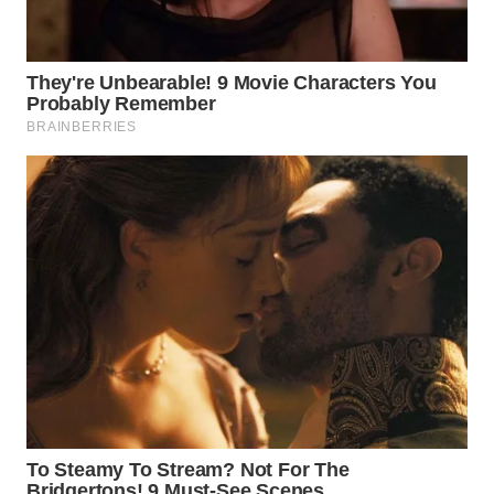
WN
BOGOR
WN
DEPOK
WN
TAPANULI
UTARA
WN
SAMOSIR
WN
PADANG
LAWAS