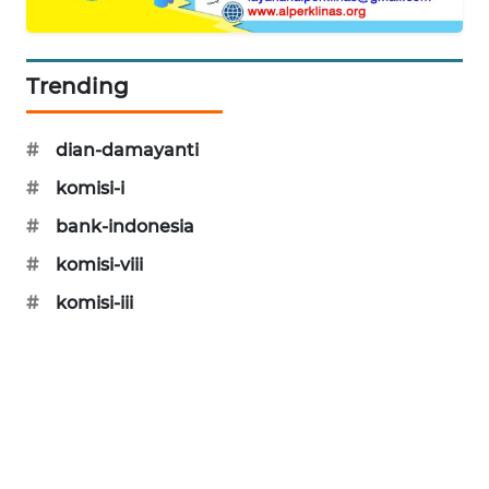
PORTAL
KONSUMEN
Trending
FORWAMKI
#
dian-damayanti
ALPERKLINAS
#
komisi-i
FORJASIDA
#
bank-indonesia
#
komisi-viii
TAMBANG
NEWS
#
komisi-iii
SITUNGIR
NEWS
SIDIKALANG
NEWS