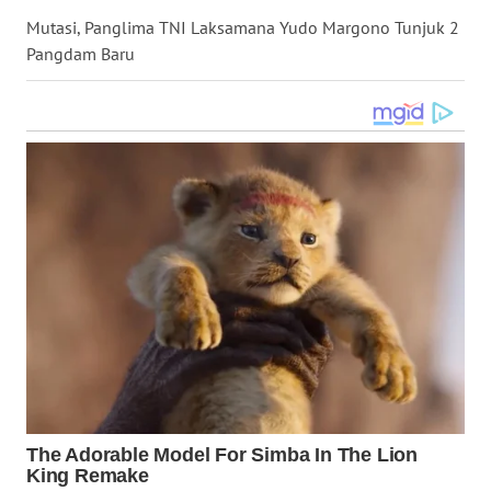
Mutasi, Panglima TNI Laksamana Yudo Margono Tunjuk 2
WN
NUSANTARA
Pangdam Baru
WN
JOGJA
WN
JATIM
WN
BALI
WN
KALBAR
WN
KALTENG