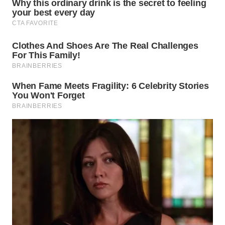
TAPANULI
TENGAH
WN DELI
SERDANG
WN
TEBING
TINGGI
WN
PAKPAK
WN
KARAWANG
WN
BEKASI