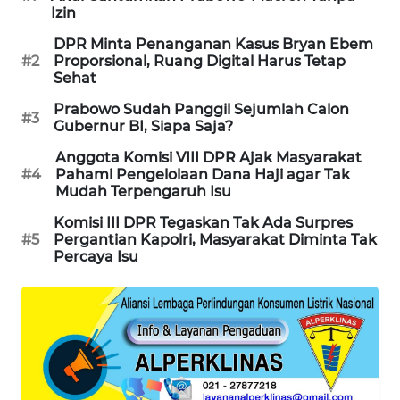
Izin
MAWAKA
DPR Minta Penanganan Kasus Bryan Ebem
ID
#2
Proporsional, Ruang Digital Harus Tetap
Sehat
MARTABAT
Prabowo Sudah Panggil Sejumlah Calon
NET
#3
Gubernur BI, Siapa Saja?
Anggota Komisi VIII DPR Ajak Masyarakat
PLN
#4
Pahami Pengelolaan Dana Haji agar Tak
WATCH
Mudah Terpengaruh Isu
Komisi III DPR Tegaskan Tak Ada Surpres
MKLI
#5
Pergantian Kapolri, Masyarakat Diminta Tak
Percaya Isu
LPKKI
LKKI
KOPEKLIN