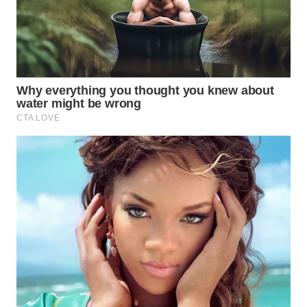
WN
PRIANGAN
TIMUR
WN
SEMARANG
WN
SOLO
WN
BOROBUDUR
WN
MADURA
WN
SURABAYA