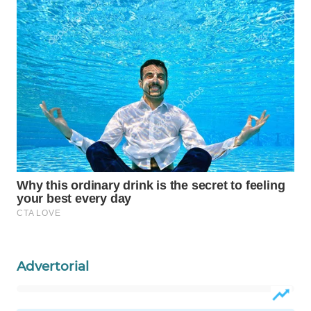
Wahana
Media
Group
WAHANA
NEWS
WAHANA
TANI
WAHANA
ADVOKAT
WAHANA
INFRASTRUKTUR
Advertorial
WAHANA
KONSUMEN