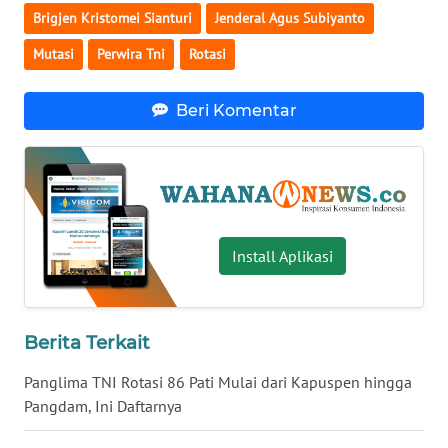
Brigjen Kristomei Sianturi
Jenderal Agus Subiyanto
WN
SERAMBI
Mutasi
Perwira Tni
Rotasi
WN
Beri Komentar
JAMBI
WN
SULTRA
Install Aplikasi
WN
NTB
WN
Berita Terkait
SULTENG
Panglima TNI Rotasi 86 Pati Mulai dari Kapuspen hingga
WN
Pangdam, Ini Daftarnya
SULBAR