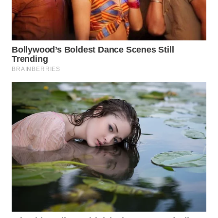
WN
TAPANULI
SELATAN
WN
TANJUNG
LESUNG
WN
KARO
WN
SIMALUNGUN
WN
LABUHANBATU
WN