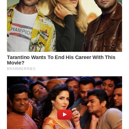
WN
MALUKU
WN
MALUT
WN
DAIRI
WN
DANAU
TOBA
WN
NIAS
WN
LANGKAT