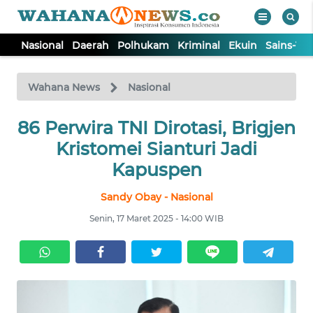
Nasional
Daerah
Polhukam
Kriminal
Ekuin
Sains-Te
WAHANA
Tutup
TV
Wahana News
Nasional
86 Perwira TNI Dirotasi, Brigjen
NASIONAL
Kristomei Sianturi Jadi
DAERAH
Kapuspen
Sandy Obay - Nasional
POLHUKAM
Senin, 17 Maret 2025 - 14:00 WIB
KRIMINAL
EKUIN