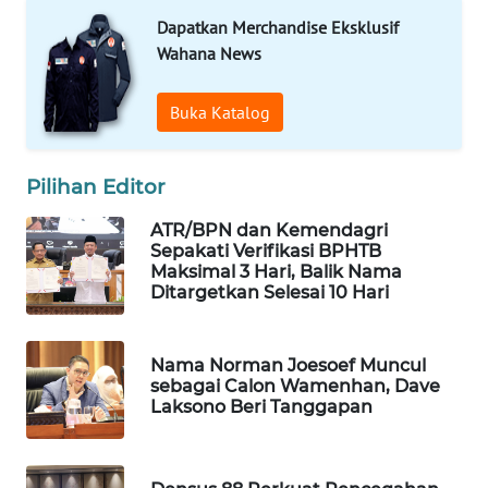
Dapatkan Merchandise Eksklusif
WAHANA
Wahana News
LISTRIK
Buka Katalog
WAHANA
TRAVEL
Pilihan Editor
WAHANA
TV
ATR/BPN dan Kemendagri
Sepakati Verifikasi BPHTB
Maksimal 3 Hari, Balik Nama
WAHANANEWS
Ditargetkan Selesai 10 Hari
ID
WAHANANEWS
Nama Norman Joesoef Muncul
CO ID
sebagai Calon Wamenhan, Dave
Laksono Beri Tanggapan
WAHANANEWS
NET