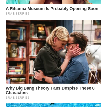
WN
NATUNA
WN
BINTAN
WN
MANDALIKA
WN
LIKUPANG
WN
LABUANBAJO
WN
BORNEO