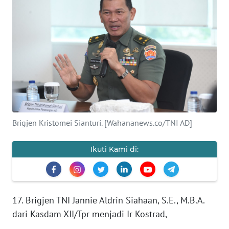
SAINS-TEKNO
KESEHATAN
INTERNASIONAL
SERBA-SERBI
PENDIDIKAN
Brigjen Kristomei Sianturi. [Wahananews.co/TNI AD]
OLAHRAGA
Ikuti Kami di:
OPINI
17. Brigjen TNI Jannie Aldrin Siahaan, S.E., M.B.A.
EDITORIAL
dari Kasdam XII/Tpr menjadi Ir Kostrad,