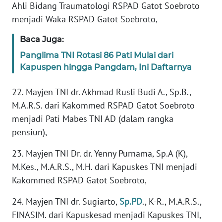
Ahli Bidang Traumatologi RSPAD Gatot Soebroto
menjadi Waka RSPAD Gatot Soebroto,
KARIR
Baca Juga:
DISCLAIMER
Panglima TNI Rotasi 86 Pati Mulai dari
Kapuspen hingga Pangdam, Ini Daftarnya
Wahana
News
22. Mayjen TNI dr. Akhmad Rusli Budi A., Sp.B.,
Regional
M.A.R.S. dari Kakommed RSPAD Gatot Soebroto
menjadi Pati Mabes TNI AD (dalam rangka
WN
SUMUT
pensiun),
23. Mayjen TNI Dr. dr. Yenny Purnama, Sp.A (K),
WN
M.Kes., M.A.R.S., M.H. dari Kapuskes TNI menjadi
JAKARTA
Kakommed RSPAD Gatot Soebroto,
WN
24. Mayjen TNI dr. Sugiarto,
Sp.PD
., K-R., M.A.R.S.,
JABAR
FINASIM. dari Kapuskesad menjadi Kapuskes TNI,