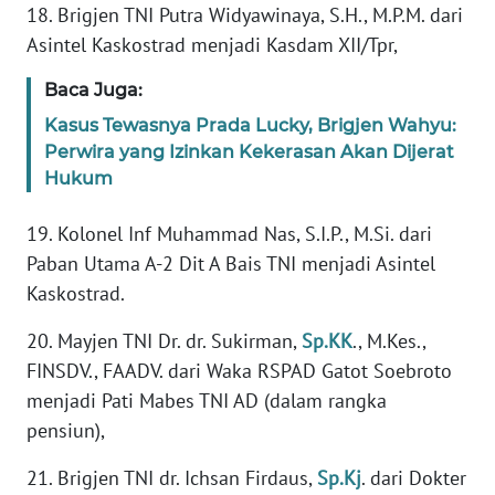
Informasi
18. Brigjen TNI Putra Widyawinaya, S.H., M.P.M. dari
Asintel Kaskostrad menjadi Kasdam XII/Tpr,
INDEKS
BERITA
Baca Juga:
Kasus Tewasnya Prada Lucky, Brigjen Wahyu:
KONTAK
Perwira yang Izinkan Kekerasan Akan Dijerat
KAMI
Hukum
INFO
19. Kolonel Inf Muhammad Nas, S.I.P., M.Si. dari
IKLAN
Paban Utama A-2 Dit A Bais TNI menjadi Asintel
Kaskostrad.
TENTANG
KAMI
20. Mayjen TNI Dr. dr. Sukirman,
Sp.KK
., M.Kes.,
FINSDV., FAADV. dari Waka RSPAD Gatot Soebroto
PEDOMAN
menjadi Pati Mabes TNI AD (dalam rangka
MEDIA
pensiun),
SIBER
21. Brigjen TNI dr. Ichsan Firdaus,
Sp.Kj
. dari Dokter
REDAKSI