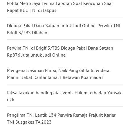
Polda Metro Jaya Terima Laporan Soal Kericuhan Saat
WN
Rapat RUU TNI di Jakpus
BABEL
Diduga Pakai Dana Satuan untuk Judi Online, Perwira TNI
WN
Brigif 3/TBS Ditahan
SUMBAR
Perwira TNI di Brigif 3/TBS Diduga Pakai Dana Satuan
WN
Rp876 Juta untuk Judi Online
SUMSEL
Mengenal Jasiman Purba, Naik Pangkat Jadi Jenderal
WN
Marinir Jabat Danlantamal I Belawan Koarmada I
BENGKULU
Jaksa lakukan banding atas vonis Hakim terhadap Yunsak
WN
dkk
LAMPUNG
Panglima TNI Lantik 134 Perwira Remaja Prajurit Karier
WN
TNI Susgakes TA 2023
JATENG