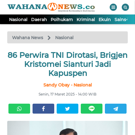
Nasional
Daerah
Polhukam
Kriminal
Ekuin
Sains-Te
WAHANA
Tutup
TV
Wahana News
Nasional
86 Perwira TNI Dirotasi, Brigjen
NASIONAL
Kristomei Sianturi Jadi
DAERAH
Kapuspen
Sandy Obay - Nasional
POLHUKAM
Senin, 17 Maret 2025 - 14:00 WIB
KRIMINAL
EKUIN