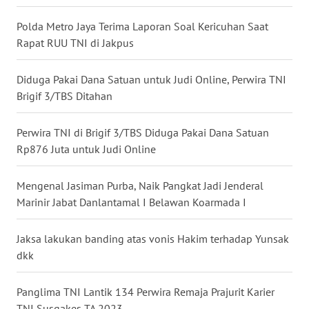
WN
Polda Metro Jaya Terima Laporan Soal Kericuhan Saat
BABEL
Rapat RUU TNI di Jakpus
WN
Diduga Pakai Dana Satuan untuk Judi Online, Perwira TNI
SUMBAR
Brigif 3/TBS Ditahan
WN
Perwira TNI di Brigif 3/TBS Diduga Pakai Dana Satuan
SUMSEL
Rp876 Juta untuk Judi Online
WN
Mengenal Jasiman Purba, Naik Pangkat Jadi Jenderal
BENGKULU
Marinir Jabat Danlantamal I Belawan Koarmada I
WN
Jaksa lakukan banding atas vonis Hakim terhadap Yunsak
LAMPUNG
dkk
WN
JATENG
Panglima TNI Lantik 134 Perwira Remaja Prajurit Karier
TNI Susgakes TA 2023