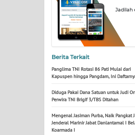
NUSANTARA
Jadilah
WN
JOGJA
WN
JATIM
Berita Terkait
WN
Panglima TNI Rotasi 86 Pati Mulai dari
BALI
Kapuspen hingga Pangdam, Ini Daftarny
WN
KALBAR
Diduga Pakai Dana Satuan untuk Judi On
Perwira TNI Brigif 3/TBS Ditahan
WN
KALTENG
Mengenal Jasiman Purba, Naik Pangkat J
Jenderal Marinir Jabat Danlantamal I Be
WN
Koarmada I