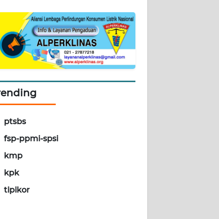
rending
ptsbs
fsp-ppmi-spsi
kmp
kpk
tipikor