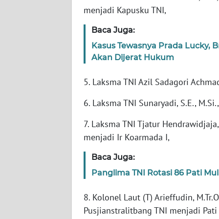
menjadi Kapusku TNI,
WN
Baca Juga:
NTT
Kasus Tewasnya Prada Lucky, B
Akan Dijerat Hukum
WN
KEPRI
5. Laksma TNI Azil Sadagori Achmad,
WN
6. Laksma TNI Sunaryadi, S.E., M.Si.,
PAPUA
7. Laksma TNI Tjatur Hendrawidjaja, 
WN
menjadi Ir Koarmada I,
PAPUA
BARAT
Baca Juga:
Panglima TNI Rotasi 86 Pati Mu
WN
RIAU
8. Kolonel Laut (T) Arieffudin, M.Tr.
Pusjianstralitbang TNI menjadi Pati
WN