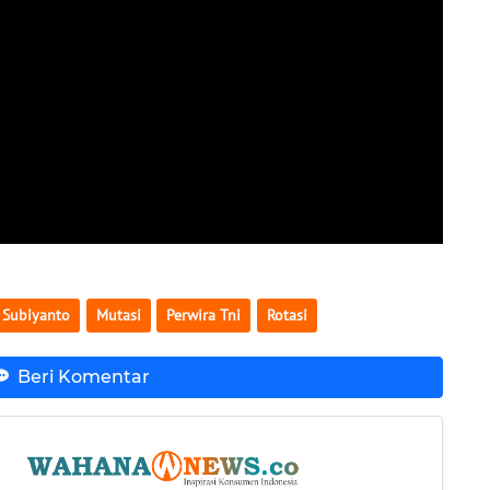
 Subiyanto
Mutasi
Perwira Tni
Rotasi
Beri Komentar