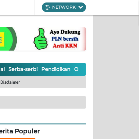
NETWORK
al
Serba-serbi
Pendidikan
Olahraga
Opini
Editoria
Disclaimer
erita Populer