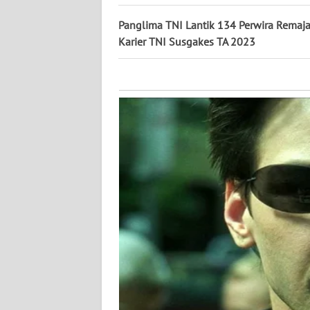
KALTARA
Panglima TNI Lantik 134 Perwira Remaja 
WN
Karier TNI Susgakes TA 2023
KALSEL
WN
KALTIM
WN
SULSEL
WN
GORONTALO
WN
SULUT
WN
MALUKU