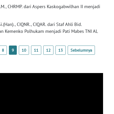
M.M., CHRMP. dari Aspers Kaskogabwilhan II menjadi
i.(Han)., CIQNR., CIQAR. dari Staf Ahli Bid.
an Kemenko Polhukam menjadi Pati Mabes TNI AL
8
9
10
11
12
13
Sebelumnya