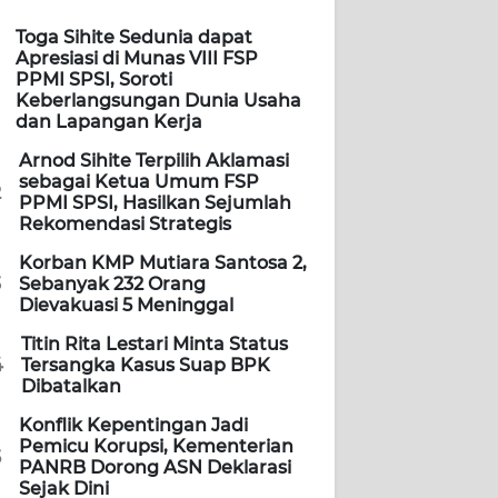
Toga Sihite Sedunia dapat
Apresiasi di Munas VIII FSP
PPMI SPSI, Soroti
Keberlangsungan Dunia Usaha
dan Lapangan Kerja
Arnod Sihite Terpilih Aklamasi
sebagai Ketua Umum FSP
2
PPMI SPSI, Hasilkan Sejumlah
Rekomendasi Strategis
Korban KMP Mutiara Santosa 2,
3
Sebanyak 232 Orang
Dievakuasi 5 Meninggal
Titin Rita Lestari Minta Status
4
Tersangka Kasus Suap BPK
Dibatalkan
Konflik Kepentingan Jadi
Pemicu Korupsi, Kementerian
5
PANRB Dorong ASN Deklarasi
Sejak Dini