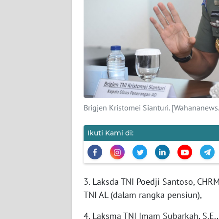
KARIR
DISCLAIMER
Wahana
News
Regional
WN
Brigjen Kristomei Sianturi. [Wahananews
SUMUT
Ikuti Kami di:
WN
JAKARTA
WN
3. Laksda TNI Poedji Santoso, CHRM
JABAR
TNI AL (dalam rangka pensiun),
WN
4. Laksma TNI Imam Subarkah, S.E., 
BANTEN