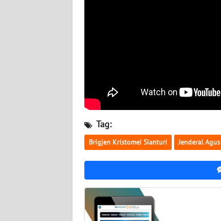
BABEL
WN
SUMBAR
WN
SUMSEL
WN
BENGKULU
Tag:
WN
Brigjen Kristomei Sianturi
Jenderal Agus
LAMPUNG
WN
JATENG
WN