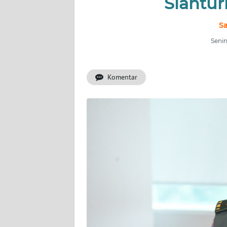
Siantur
INDEKS
BERITA
Sa
Senin
KONTAK
KAMI
Komentar
INFO
IKLAN
TENTANG
KAMI
PEDOMAN
MEDIA
SIBER
REDAKSI