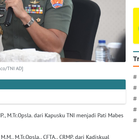
T
.co/TNI AD]
#
#
#
#
P., M.Tr.Opsla. dari Kapusku TNI menjadi Pati Mabes
#
M.M., M.Tr.Opsla., CFTA., CRMP. dari Kadiskual