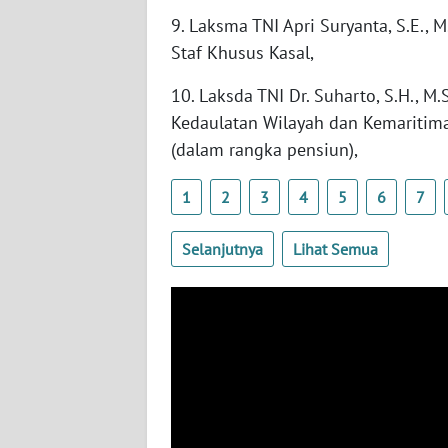
SERAMBI
9. Laksma TNI Apri Suryanta, S.E., 
Staf Khusus Kasal,
WN
JAMBI
10. Laksda TNI Dr. Suharto, S.H., M.S
Kedaulatan Wilayah dan Kemaritim
WN
(dalam rangka pensiun),
SULTRA
1
2
3
4
5
6
7
WN
NTB
Selanjutnya
Lihat Semua
WN
SULTENG
WN
SULBAR
WN