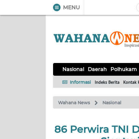
MENU
WAHANA
Tutup
TV
NASIONAL
DAERAH
POLHUKAM
KRIMINAL
EKUIN
SAINS-
KESEHATAN
INTERNASIONAL
Nasional
Daerah
Polhukam
TEKNO
Informasi
Indeks Berita
Kontak 
SERBA-
PENDIDIKAN
OLAHRAGA
OPINI
SERBI
Wahana News
Nasional
EDITORIAL
86 Perwira TNI Di
Informasi