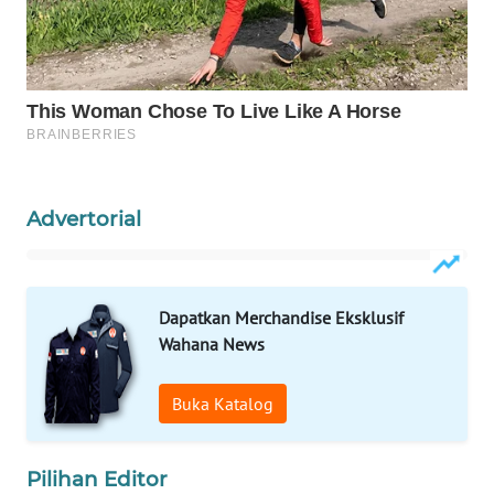
WAHANA
LISTRIK
WAHANA
TRAVEL
WAHANA
Advertorial
TV
WAHANANEWS
ID
Dapatkan Merchandise Eksklusif
Wahana News
WAHANANEWS
CO ID
Buka Katalog
WAHANANEWS
NET
Pilihan Editor