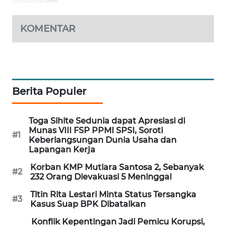
MAWAKA
KOMENTAR
ID
MARTABAT
NET
Berita Populer
PLN
WATCH
Toga Sihite Sedunia dapat Apresiasi di
MKLI
Munas VIII FSP PPMI SPSI, Soroti
#1
Keberlangsungan Dunia Usaha dan
Lapangan Kerja
LPKKI
Korban KMP Mutiara Santosa 2, Sebanyak
#2
232 Orang Dievakuasi 5 Meninggal
LKKI
Titin Rita Lestari Minta Status Tersangka
#3
Kasus Suap BPK Dibatalkan
KOPEKLIN
Konflik Kepentingan Jadi Pemicu Korupsi,