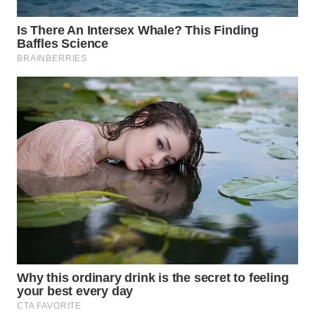
WN
PRIANGAN
TIMUR
WN
SEMARANG
WN
SOLO
WN
BOROBUDUR
WN
MADURA
WN
SURABAYA