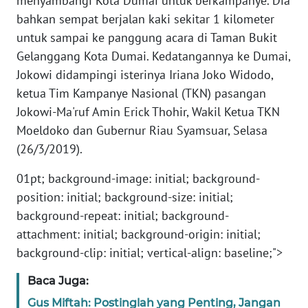
menyambangi Kota Dumai untuk berkampanye. Dia
Informasi
bahkan sempat berjalan kaki sekitar 1 kilometer
INDEKS
untuk sampai ke panggung acara di Taman Bukit
BERITA
Gelanggang Kota Dumai. Kedatangannya ke Dumai,
Jokowi didampingi isterinya Iriana Joko Widodo,
KONTAK
ketua Tim Kampanye Nasional (TKN) pasangan
KAMI
Jokowi-Ma'ruf Amin Erick Thohir, Wakil Ketua TKN
Moeldoko dan Gubernur Riau Syamsuar, Selasa
INFO
(26/3/2019).
IKLAN
01pt; background-image: initial; background-
TENTANG
position: initial; background-size: initial;
KAMI
background-repeat: initial; background-
attachment: initial; background-origin: initial;
PEDOMAN
background-clip: initial; vertical-align: baseline;">
MEDIA
SIBER
Baca Juga:
Gus Miftah: Postinglah yang Penting, Jangan
REDAKSI