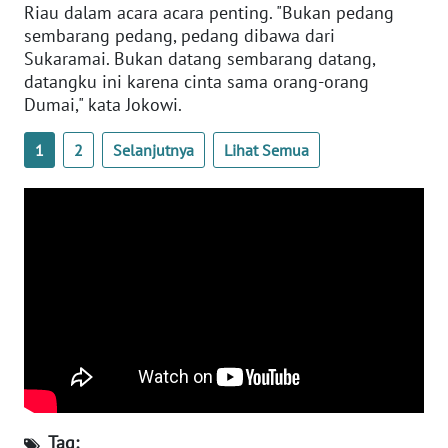
Riau dalam acara acara penting. "Bukan pedang
WN
sembarang pedang, pedang dibawa dari
BANTEN
Sukaramai. Bukan datang sembarang datang,
datangku ini karena cinta sama orang-orang
WN
Dumai," kata Jokowi.
NTT
1
2
Selanjutnya
Lihat Semua
WN
KEPRI
WN
PAPUA
WN
PAPUA
BARAT
WN
RIAU
Tag: