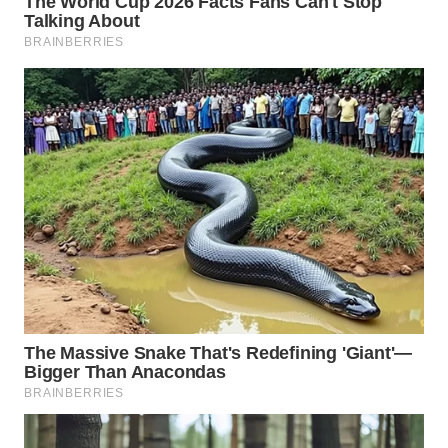
TAPANULI
TENGAH
WN DELI
SERDANG
WN
TEBING
TINGGI
WN
PAKPAK
WN
KARAWANG
WN
BEKASI