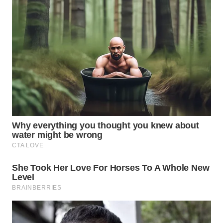
WN
BOGOR
WN
DEPOK
WN
TAPANULI
UTARA
WN
SAMOSIR
WN
PADANG
LAWAS