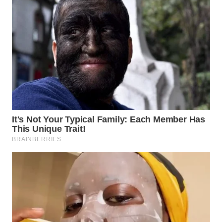
WN
SUMEDANG
WN
CIANJUR
WN
KEPULAUAN
SERIBU
WN
TANGERANG
WN
BINJAI
WN
CIREBON