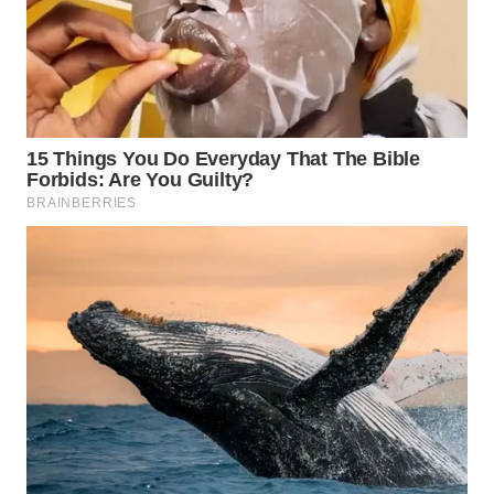
WN
INDRAMAYU
WN
KUNINGAN
WN
MAJALENGKA
WN
SUBANG
WN
SUKABUMI
WN
PURWAKARTA