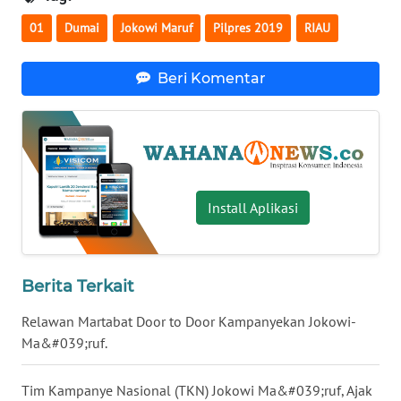
01
Dumai
Jokowi Maruf
Pilpres 2019
RIAU
WN
SERAMBI
Beri Komentar
WN
JAMBI
WN
SULTRA
Install Aplikasi
WN
NTB
Berita Terkait
WN
SULTENG
Relawan Martabat Door to Door Kampanyekan Jokowi-
Ma&#039;ruf.
WN
SULBAR
Tim Kampanye Nasional (TKN) Jokowi Ma&#039;ruf, Ajak