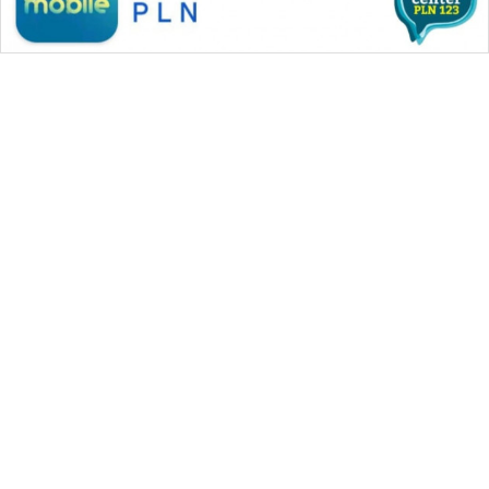
WAHANA MEDIA GROUP
|
|
|
WAHANA NEWS co
WAHANA TANI
WAHANA ADVOKAT
|
|
WAHANA INFRASTRUKTUR
WAHANA KONSUMEN
|
|
|
WAHANA LISTRIK
WAHANA TRAVEL
WAHANA TV
|
|
|
WAHANANEWS id
WAHANANEWS CO ID
WAHANANEWS NET
|
|
|
WAHANA SPORT ID
Wahana UMKM
Wahana Seleb
|
|
|
Wahana Persona
Wahana Otomotif
Wahana Health