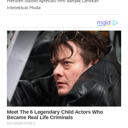
Presiden Jokowi Apresiasi HMI Banyak Lahirkan
Intelektual Muda
WN
NUSANTARA
WN
JOGJA
WN
JATIM
WN
BALI
WN
KALBAR
WN
KALTENG