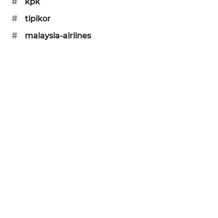
#
kpk
SIBARAGAS
#
tipikor
NEWS
#
malaysia-airlines
METRO
SIANTAR
NEWS
METRO
MEDAN
NEWS
METRO
JAKARTA
NEWS
KRT
NEWS