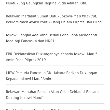
Pendukung Gaungkan Tagline Putih Adalah Kita.
WN
BABEL
Relawan Martabat Sumut Untuk Jokowi-Ma&#039;ruf,
Berkomitmen Awasi Politik Uang Dalam Pilpres Dan Pileg
WN
SUMBAR
Jokowi: Jangan Ada Yang Berani Coba Coba Mengganti
Ideologi Pancasila dan NKRI.
WN
SUMSEL
FBR Deklarasikan Dukungannya Kepada Jokowi-Maruf
Amin Pada Pilpres 2019
WN
BENGKULU
MPW Pemuda Pancasila DKI Jakarta Berikan Dukungan
Kepada Jokowi Maruf Amin
WN
LAMPUNG
Relawan Martabat Bersatu Akan Gelar Deklarasi Bersatu
Dukung Jokowi Maruf
WN
JATENG