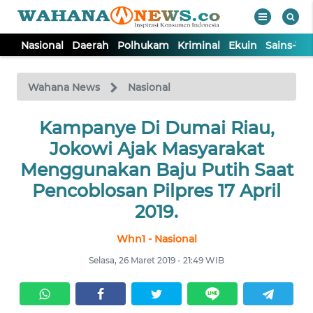
Nasional
Daerah
Polhukam
Kriminal
Ekuin
Sains-Te
WAHANA
Tutup
TV
Wahana News
Nasional
NASIONAL
Kampanye Di Dumai Riau,
Jokowi Ajak Masyarakat
DAERAH
Menggunakan Baju Putih Saat
Pencoblosan Pilpres 17 April
POLHUKAM
2019.
Whn1 - Nasional
KRIMINAL
Selasa, 26 Maret 2019 - 21:49 WIB
EKUIN