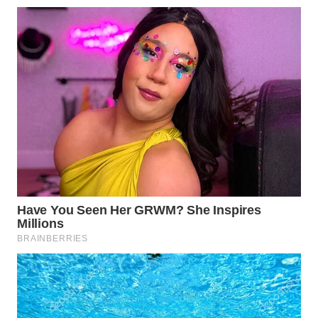
WN
KALTARA
WN
KALSEL
WN
KALTIM
WN
SULSEL
WN
GORONTALO
WN
SULUT