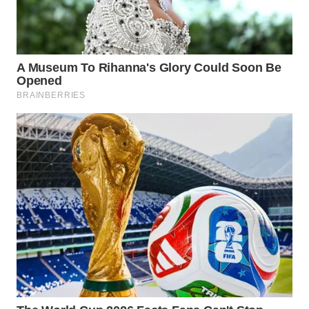
WN
TAPANULI
SELATAN
WN
TANJUNG
LESUNG
WN
KARO
WN
SIMALUNGUN
WN
LABUHANBATU
WN