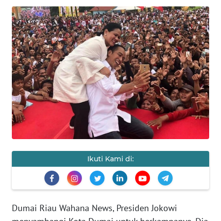
SAINS-TEKNO
KESEHATAN
INTERNASIONAL
SERBA-SERBI
PENDIDIKAN
OLAHRAGA
Ikuti Kami di:
OPINI
EDITORIAL
Dumai Riau Wahana News, Presiden Jokowi