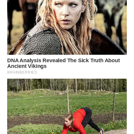
Wahana
Media
Group
WAHANA
NEWS
WAHANA
TANI
WAHANA
ADVOKAT
WAHANA
INFRASTRUKTUR
WAHANA
KONSUMEN