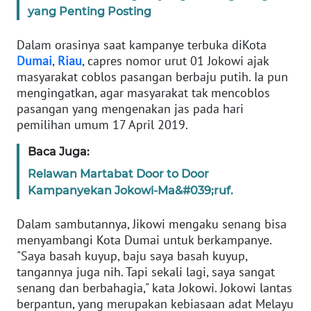
yang Penting Posting
KARIR
Dalam orasinya saat kampanye terbuka diKota
Dumai
,
Riau
, capres nomor urut 01 Jokowi ajak
DISCLAIMER
masyarakat coblos pasangan berbaju putih. Ia pun
mengingatkan, agar masyarakat tak mencoblos
Wahana
pasangan yang mengenakan jas pada hari
News
pemilihan umum 17 April 2019.
Regional
Baca Juga:
WN
Relawan Martabat Door to Door
SUMUT
Kampanyekan Jokowi-Ma&#039;ruf.
WN
Dalam sambutannya, Jikowi mengaku senang bisa
JAKARTA
menyambangi Kota Dumai untuk berkampanye.
"Saya basah kuyup, baju saya basah kuyup,
tangannya juga nih. Tapi sekali lagi, saya sangat
WN
JABAR
senang dan berbahagia," kata Jokowi. Jokowi lantas
berpantun, yang merupakan kebiasaan adat Melayu