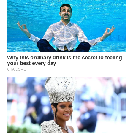
WN
MALUKU
WN
MALUT
WN
DAIRI
WN
DANAU
TOBA
WN
NIAS
WN
LANGKAT