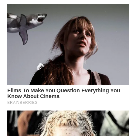
WN
NATUNA
WN
BINTAN
WN
MANDALIKA
WN
LIKUPANG
WN
LABUANBAJO
WN
BORNEO