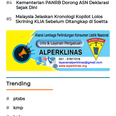
#4
Kementerian PANRB Dorong ASN Deklarasi
PORTAL
Sejak Dini
KONSUMEN
Malaysia Jelaskan Kronologi Kopilot Lolos
#5
Skrining KLIA Sebelum Ditangkap di Soetta
FORWAMKI
ALPERKLINAS
FORJASIDA
TAMBANG
NEWS
Trending
SITUNGIR
NEWS
#
ptsbs
SIDIKALANG
#
kmp
NEWS