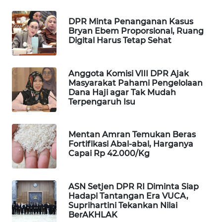
WAHANA
DESA
DPR Minta Penanganan Kasus
Bryan Ebem Proporsional, Ruang
WISATA
Digital Harus Tetap Sehat
LAPAK
WAHANA
Anggota Komisi VIII DPR Ajak
Masyarakat Pahami Pengelolaan
Dana Haji agar Tak Mudah
Wahana
Terpengaruh Isu
Network
KONSUMEN
Mentan Amran Temukan Beras
LISTRIK
Fortifikasi Abal-abal, Harganya
Capai Rp 42.000/Kg
MASYARAKAT
KELISTRIKAN
ASN Setjen DPR RI Diminta Siap
Hadapi Tantangan Era VUCA,
WALINKI
Suprihartini Tekankan Nilai
ID
BerAKHLAK