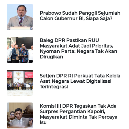
WAHANA
Prabowo Sudah Panggil Sejumlah
SPORT
Calon Gubernur BI, Siapa Saja?
WAHANA
UMKM
Baleg DPR Pastikan RUU
Masyarakat Adat Jadi Prioritas,
WAHANA
Nyoman Parta: Negara Tak Akan
SELEB
Dirugikan
WAHANA
Setjen DPR RI Perkuat Tata Kelola
PERSONA
Aset Negara Lewat Digitalisasi
Terintegrasi
WAHANA
OTOMOTIF
Komisi III DPR Tegaskan Tak Ada
Surpres Pergantian Kapolri,
WAHANA
Masyarakat Diminta Tak Percaya
HEALTH
Isu