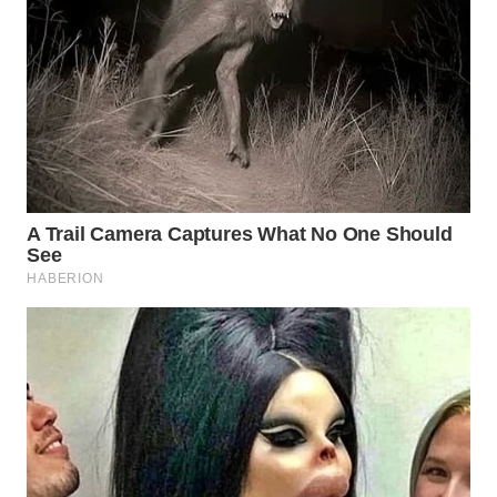
WN
SUMEDANG
WN
CIANJUR
WN
KEPULAUAN
SERIBU
WN
TANGERANG
WN
BINJAI
WN
CIREBON