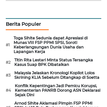
WAHANA
SPORT
Berita Populer
WAHANA
UMKM
Toga Sihite Sedunia dapat Apresiasi di
WAHANA
Munas VIII FSP PPMI SPSI, Soroti
#1
SELEB
Keberlangsungan Dunia Usaha dan
Lapangan Kerja
WAHANA
Titin Rita Lestari Minta Status Tersangka
#2
PERSONA
Kasus Suap BPK Dibatalkan
Malaysia Jelaskan Kronologi Kopilot Lolos
#3
WAHANA
Skrining KLIA Sebelum Ditangkap di Soetta
OTOMOTIF
Konflik Kepentingan Jadi Pemicu Korupsi,
#4
Kementerian PANRB Dorong ASN Deklarasi
WAHANA
Sejak Dini
HEALTH
Arnod Sihite Aklamasi Pimpin FSP PPMI