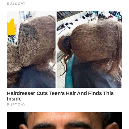
TAPANULI
TENGAH
WN DELI
SERDANG
WN
TEBING
TINGGI
WN
PAKPAK
WN
KARAWANG
WN
BEKASI