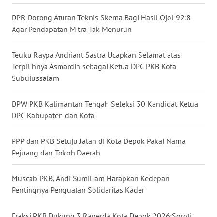
WN
DPR Dorong Aturan Teknis Skema Bagi Hasil Ojol 92:8
BABEL
Agar Pendapatan Mitra Tak Menurun
WN
Teuku Raypa Andriant Sastra Ucapkan Selamat atas
SUMBAR
Terpilihnya Asmardin sebagai Ketua DPC PKB Kota
Subulussalam
WN
SUMSEL
DPW PKB Kalimantan Tengah Seleksi 30 Kandidat Ketua
DPC Kabupaten dan Kota
WN
BENGKULU
PPP dan PKB Setuju Jalan di Kota Depok Pakai Nama
Pejuang dan Tokoh Daerah
WN
LAMPUNG
Muscab PKB, Andi Sumillam Harapkan Kedepan
Pentingnya Penguatan Solidaritas Kader
WN
JATENG
Fraksi PKB Dukung 3 Raperda Kota Depok 2026:Soroti