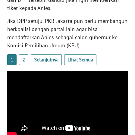
WN
tiket kepada Anies.
BANTEN
Jika DPP setuju, PKB Jakarta pun perlu membangun
WN
berkoalisi dengan partai lain agar bisa
NTT
mendaftarkan Anies sebagai calon gubernur ke
Komisi Pemilihan Umum (KPU).
WN
KEPRI
1
2
Selanjutnya
Lihat Semua
WN
PAPUA
WN
PAPUA
BARAT
WN
RIAU