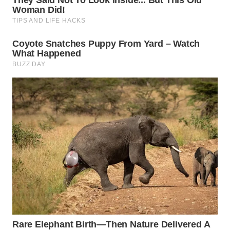
WN
MALUKU
WN
MALUT
WN
DAIRI
WN
DANAU
TOBA
WN
NIAS
WN
LANGKAT