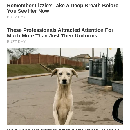
WN
PRIANGAN
TIMUR
WN
SEMARANG
WN
SOLO
WN
BOROBUDUR
WN
MADURA
WN
SURABAYA