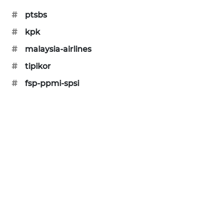
#
ptsbs
MAWAKA
ID
#
kpk
#
malaysia-airlines
MARTABAT
NET
#
tipikor
#
fsp-ppmi-spsi
PLN
WATCH
MKLI
LPKKI
LKKI
KOPEKLIN