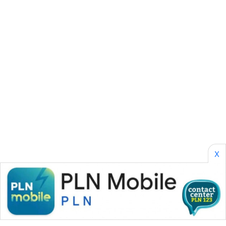
CILEUNGSI
NEWS
BERKAT
NEWS
BERAMPU
NEWS
ANUGERAH
NEWS
X
AKHLAK
ID
PERAPKI
NEWS