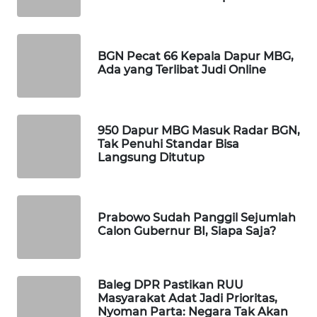
Wahana
Media
Group
BGN Pecat 66 Kepala Dapur MBG,
Ada yang Terlibat Judi Online
WAHANA
NEWS
WAHANA
950 Dapur MBG Masuk Radar BGN,
TANI
Tak Penuhi Standar Bisa
Langsung Ditutup
WAHANA
ADVOKAT
Prabowo Sudah Panggil Sejumlah
Calon Gubernur BI, Siapa Saja?
WAHANA
INFRASTRUKTUR
Baleg DPR Pastikan RUU
WAHANA
Masyarakat Adat Jadi Prioritas,
KONSUMEN
Nyoman Parta: Negara Tak Akan