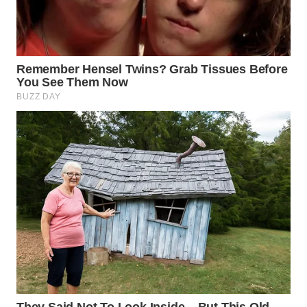
WN
KALTARA
WN
KALSEL
WN
KALTIM
WN
SULSEL
WN
GORONTALO
WN
SULUT