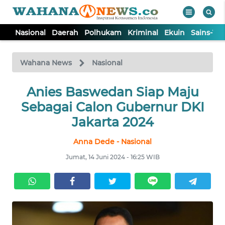
Nasional
Daerah
Polhukam
Kriminal
Ekuin
Sains-Te
WAHANA
Tutup
TV
Wahana News
Nasional
NASIONAL
Anies Baswedan Siap Maju
Sebagai Calon Gubernur DKI
DAERAH
Jakarta 2024
Anna Dede - Nasional
POLHUKAM
Jumat, 14 Juni 2024 - 16:25 WIB
KRIMINAL
EKUIN