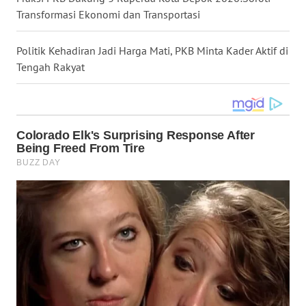
Transformasi Ekonomi dan Transportasi
WN
NUSANTARA
Politik Kehadiran Jadi Harga Mati, PKB Minta Kader Aktif di
Tengah Rakyat
WN
JOGJA
WN
JATIM
WN
BALI
WN
KALBAR
WN
KALTENG