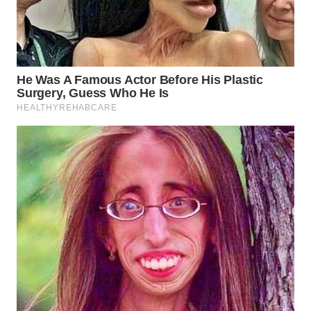
WN
INDRAMAYU
WN
KUNINGAN
WN
MAJALENGKA
WN
SUBANG
WN
SUKABUMI
WN
PURWAKARTA