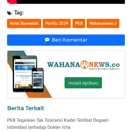
WN
Tag:
SERAMBI
Anies Baswedan
Pemilu 2024
PKB
Wahananewsco
WN
JAMBI
Beri Komentar
WN
SULTRA
WN
NTB
Install Aplikasi
WN
SULTENG
Berita Terkait
WN
PKB Tegaskan Tak Toleransi Kader Terlibat Dugaan
SULBAR
Intimidasi terhadap Dokter Icha