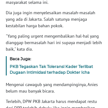
masyarakat selama ini.
KARIR
Dia juga ingin menyelesaikan masalah-masalah
yang ada di Jakarta. Salah satunya menjaga
DISCLAIMER
kestabilan harga bahan pokok.
"Yang paling urgent mengembalikan hal-hal yang
Wahana
News
dianggap bermasalah hari ini supaya menjadi lebih
Regional
baik," kata dia.
WN
Baca Juga:
SUMUT
PKB Tegaskan Tak Toleransi Kader Terlibat
Dugaan Intimidasi terhadap Dokter Icha
WN
JAKARTA
Mengenai cawagub yang mendampinginya, Anies
belum mau banyak bicara.
WN
JABAR
Terlebih, DPW PKB Jakarta harus mendapat restu
dari DPP terlebih dahulu jika ingin memberikan