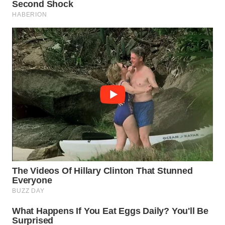
WN
TAPANULI
SELATAN
WN
TANJUNG
LESUNG
WN
KARO
WN
SIMALUNGUN
WN
LABUHANBATU
WN