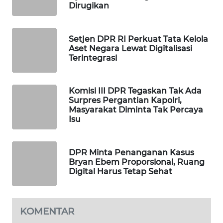
Dirugikan
WAHANA
LISTRIK
Setjen DPR RI Perkuat Tata Kelola
Aset Negara Lewat Digitalisasi
WAHANA
Terintegrasi
TRAVEL
WAHANA
Komisi III DPR Tegaskan Tak Ada
TV
Surpres Pergantian Kapolri,
Masyarakat Diminta Tak Percaya
Isu
WAHANANEWS
ID
DPR Minta Penanganan Kasus
Bryan Ebem Proporsional, Ruang
WAHANANEWS
Digital Harus Tetap Sehat
CO ID
WAHANANEWS
NET
KOMENTAR