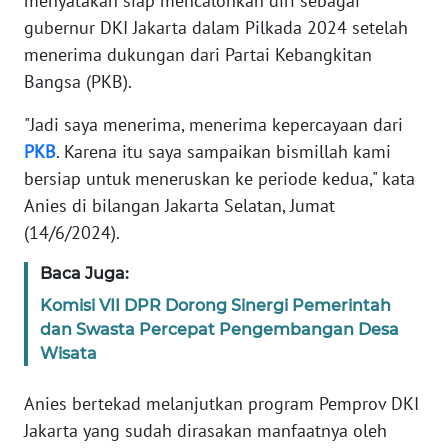
menyatakan siap mencalonkan diri sebagai
Informasi
gubernur DKI Jakarta dalam Pilkada 2024 setelah
INDEKS
menerima dukungan dari Partai Kebangkitan
BERITA
Bangsa (PKB).
"Jadi saya menerima, menerima kepercayaan dari
KONTAK
KAMI
PKB
. Karena itu saya sampaikan bismillah kami
bersiap untuk meneruskan ke periode kedua," kata
INFO
Anies di bilangan Jakarta Selatan, Jumat
IKLAN
(14/6/2024).
TENTANG
Baca Juga:
KAMI
Komisi VII DPR Dorong Sinergi Pemerintah
dan Swasta Percepat Pengembangan Desa
PEDOMAN
Wisata
MEDIA
SIBER
Anies bertekad melanjutkan program Pemprov DKI
Jakarta yang sudah dirasakan manfaatnya oleh
REDAKSI