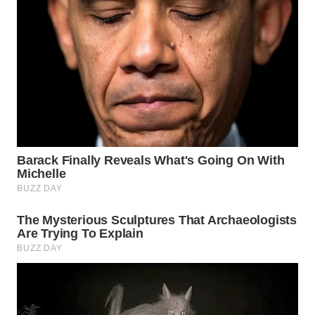
WN
BOGOR
WN
DEPOK
WN
TAPANULI
UTARA
WN
SAMOSIR
WN
PADANG
LAWAS