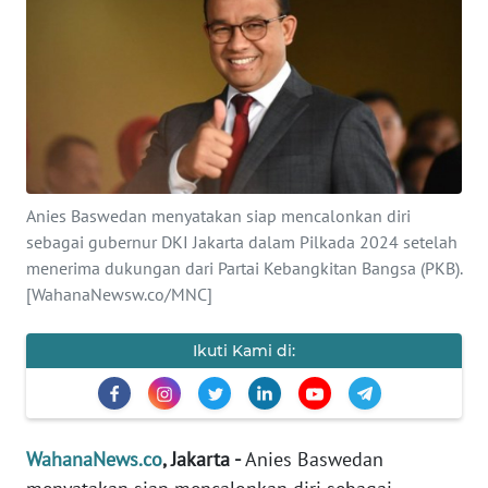
SAINS-TEKNO
KESEHATAN
INTERNASIONAL
SERBA-SERBI
Anies Baswedan menyatakan siap mencalonkan diri
sebagai gubernur DKI Jakarta dalam Pilkada 2024 setelah
PENDIDIKAN
menerima dukungan dari Partai Kebangkitan Bangsa (PKB).
[WahanaNewsw.co/MNC]
OLAHRAGA
Ikuti Kami di:
OPINI
EDITORIAL
WahanaNews.co
, Jakarta -
Anies Baswedan