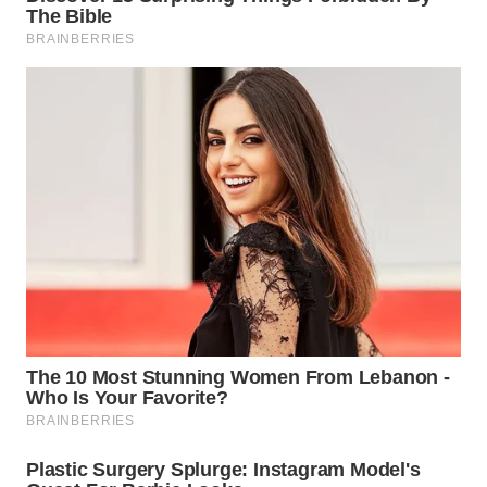
WN
NATUNA
WN
BINTAN
WN
MANDALIKA
WN
LIKUPANG
WN
LABUANBAJO
WN
BORNEO