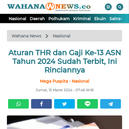
Nasional
Daerah
Polhukam
Kriminal
Ekuin
Sains-Te
WAHANA
Tutup
TV
Wahana News
Nasional
NASIONAL
Aturan THR dan Gaji Ke-13 ASN
Tahun 2024 Sudah Terbit, Ini
DAERAH
Rinciannya
Mega Puspita - Nasional
POLHUKAM
Jumat, 15 Maret 2024 - 07:46 WIB
KRIMINAL
EKUIN