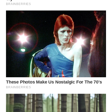
WN
SUMEDANG
WN
CIANJUR
WN
KEPULAUAN
SERIBU
WN
TANGERANG
WN
BINJAI
WN
CIREBON