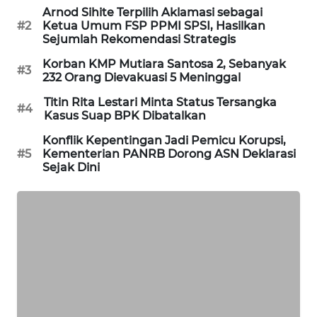
Arnod Sihite Terpilih Aklamasi sebagai
PORTAL
#2
Ketua Umum FSP PPMI SPSI, Hasilkan
KONSUMEN
Sejumlah Rekomendasi Strategis
Korban KMP Mutiara Santosa 2, Sebanyak
FORWAMKI
#3
232 Orang Dievakuasi 5 Meninggal
Titin Rita Lestari Minta Status Tersangka
ALPERKLINAS
#4
Kasus Suap BPK Dibatalkan
Konflik Kepentingan Jadi Pemicu Korupsi,
FORJASIDA
#5
Kementerian PANRB Dorong ASN Deklarasi
Sejak Dini
TAMBANG
NEWS
SITUNGIR
NEWS
SIDIKALANG
NEWS