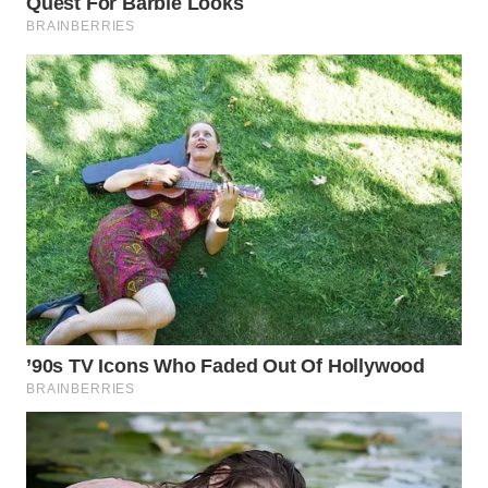
Wahana
Media
Group
WAHANA
NEWS
WAHANA
TANI
WAHANA
ADVOKAT
WAHANA
INFRASTRUKTUR
WAHANA
KONSUMEN