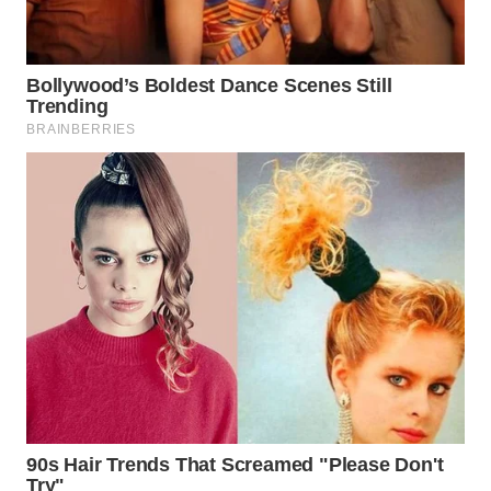
WN
BOGOR
WN
DEPOK
WN
TAPANULI
UTARA
WN
SAMOSIR
WN
PADANG
LAWAS