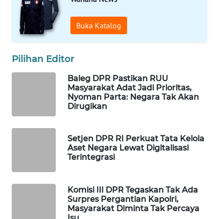
WAHANA
SPORT
Buka Katalog
WAHANA
Pilihan Editor
UMKM
Baleg DPR Pastikan RUU
WAHANA
Masyarakat Adat Jadi Prioritas,
SELEB
Nyoman Parta: Negara Tak Akan
Dirugikan
WAHANA
PERSONA
Setjen DPR RI Perkuat Tata Kelola
Aset Negara Lewat Digitalisasi
WAHANA
Terintegrasi
OTOMOTIF
Komisi III DPR Tegaskan Tak Ada
WAHANA
Surpres Pergantian Kapolri,
HEALTH
Masyarakat Diminta Tak Percaya
Isu