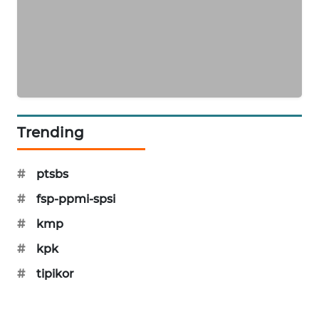
SIBARAGAS
NEWS
METRO
SIANTAR
NEWS
Trending
METRO
MEDAN
NEWS
#
ptsbs
#
fsp-ppmi-spsi
METRO
JAKARTA
#
kmp
NEWS
#
kpk
#
tipikor
KRT
NEWS