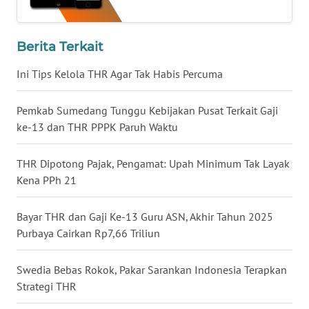
WN
BABEL
Berita Terkait
WN
Ini Tips Kelola THR Agar Tak Habis Percuma
SUMBAR
Pemkab Sumedang Tunggu Kebijakan Pusat Terkait Gaji
WN
ke-13 dan THR PPPK Paruh Waktu
SUMSEL
THR Dipotong Pajak, Pengamat: Upah Minimum Tak Layak
WN
Kena PPh 21
BENGKULU
Bayar THR dan Gaji Ke-13 Guru ASN, Akhir Tahun 2025
WN
Purbaya Cairkan Rp7,66 Triliun
LAMPUNG
Swedia Bebas Rokok, Pakar Sarankan Indonesia Terapkan
WN
Strategi THR
JATENG