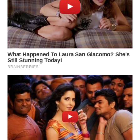
TAPANULI
TENGAH
WN DELI
SERDANG
WN
TEBING
TINGGI
WN
PAKPAK
WN
KARAWANG
WN
BEKASI