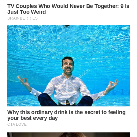
WN
MALUKU
WN
MALUT
WN
DAIRI
WN
DANAU
TOBA
WN
NIAS
WN
LANGKAT