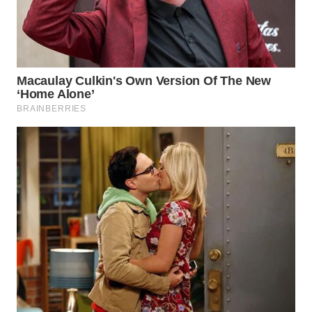
WN
KALTARA
WN
KALSEL
WN
KALTIM
WN
SULSEL
WN
GORONTALO
WN
SULUT