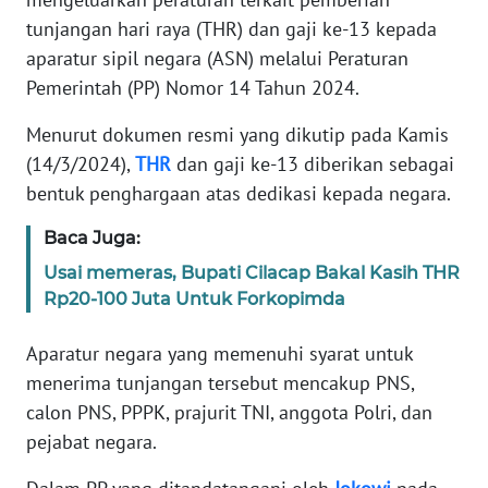
Informasi
tunjangan hari raya (THR) dan gaji ke-13 kepada
INDEKS
aparatur sipil negara (ASN) melalui Peraturan
BERITA
Pemerintah (PP) Nomor 14 Tahun 2024.
Menurut dokumen resmi yang dikutip pada Kamis
KONTAK
KAMI
(14/3/2024),
THR
dan gaji ke-13 diberikan sebagai
bentuk penghargaan atas dedikasi kepada negara.
INFO
Baca Juga:
IKLAN
Usai memeras, Bupati Cilacap Bakal Kasih THR
TENTANG
Rp20-100 Juta Untuk Forkopimda
KAMI
Aparatur negara yang memenuhi syarat untuk
PEDOMAN
menerima tunjangan tersebut mencakup PNS,
MEDIA
calon PNS, PPPK, prajurit TNI, anggota Polri, dan
SIBER
pejabat negara.
REDAKSI