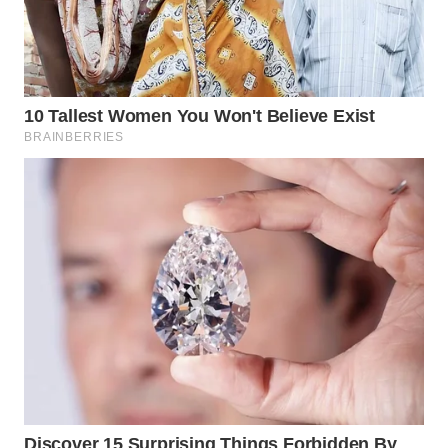
WN
PRIANGAN
TIMUR
WN
SEMARANG
WN
SOLO
WN
BOROBUDUR
WN
MADURA
WN
SURABAYA