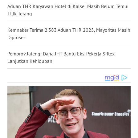
Aduan THR Karyawan Hotel di Kalsel Masih Belum Temui
WN
Titik Terang
NUSANTARA
Kemnaker Terima 2.383 Aduan THR 2025, Mayoritas Masih
WN
Diproses
JOGJA
Pemprov Jateng: Dana JHT Bantu Eks-Pekerja Sritex
WN
JATIM
Lanjutkan Kehidupan
WN
BALI
WN
KALBAR
WN
KALTENG