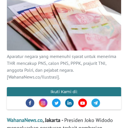
SAINS-TEKNO
KESEHATAN
INTERNASIONAL
SERBA-SERBI
Aparatur negara yang memenuhi syarat untuk menerima
THR mencakup PNS, calon PNS, PPPK, prajurit TNI,
PENDIDIKAN
anggota Polri, dan pejabat negara.
[WahanaNews.co/Ilustrasi].
OLAHRAGA
Ikuti Kami di:
OPINI
EDITORIAL
WahanaNews.co
, Jakarta -
Presiden Joko Widodo
mengeluarkan peraturan terkait pemberian