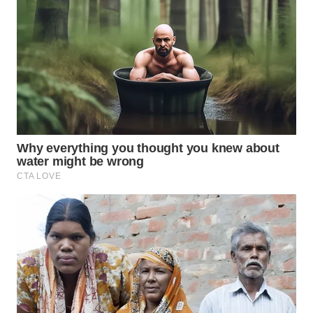
WN
INDRAMAYU
WN
KUNINGAN
WN
MAJALENGKA
WN
SUBANG
WN
SUKABUMI
WN
PURWAKARTA