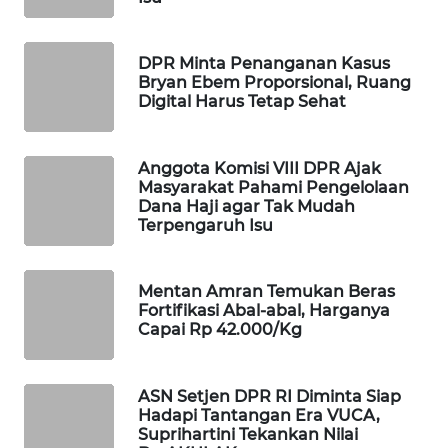
WAHANA
DESA
WISATA
DPR Minta Penanganan Kasus
Bryan Ebem Proporsional, Ruang
Digital Harus Tetap Sehat
LAPAK
WAHANA
Anggota Komisi VIII DPR Ajak
Masyarakat Pahami Pengelolaan
Wahana
Dana Haji agar Tak Mudah
Network
Terpengaruh Isu
KONSUMEN
LISTRIK
Mentan Amran Temukan Beras
Fortifikasi Abal-abal, Harganya
Capai Rp 42.000/Kg
MASYARAKAT
KELISTRIKAN
ASN Setjen DPR RI Diminta Siap
WALINKI
Hadapi Tantangan Era VUCA,
ID
Suprihartini Tekankan Nilai