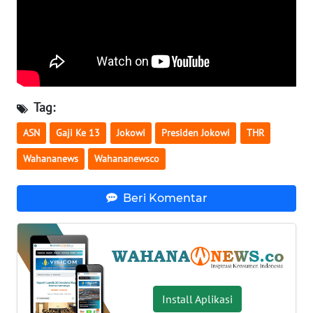
WN
SERAMBI
WN
JAMBI
Tag:
WN
ASN
Gaji Ke 13
Jokowi
Presiden Jokowi
THR
SULTRA
Wahananews
Wahananewsco
WN
NTB
Beri Komentar
WN
SULTENG
WN
SULBAR
Install Aplikasi