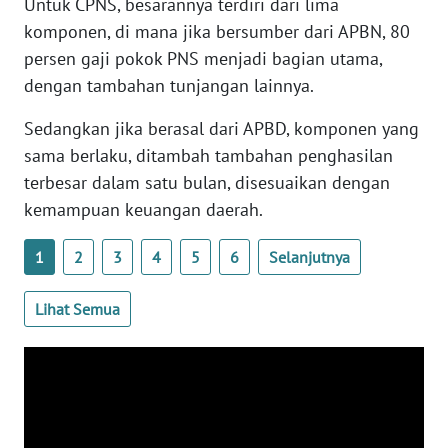
Untuk CPNS, besarannya terdiri dari lima
WN
komponen, di mana jika bersumber dari APBN, 80
BANTEN
persen gaji pokok PNS menjadi bagian utama,
dengan tambahan tunjangan lainnya.
WN
NTT
Sedangkan jika berasal dari APBD, komponen yang
sama berlaku, ditambah tambahan penghasilan
WN
terbesar dalam satu bulan, disesuaikan dengan
KEPRI
kemampuan keuangan daerah.
WN
1
2
3
4
5
6
Selanjutnya
PAPUA
Lihat Semua
WN
PAPUA
BARAT
WN
RIAU