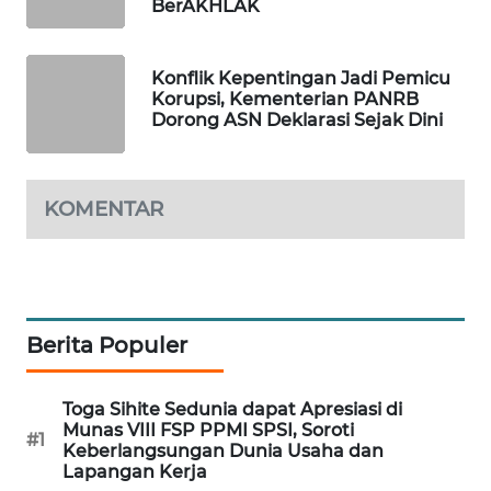
BerAKHLAK
MAWAKA
ID
Konflik Kepentingan Jadi Pemicu
Korupsi, Kementerian PANRB
MARTABAT
Dorong ASN Deklarasi Sejak Dini
NET
PLN
KOMENTAR
WATCH
MKLI
LPKKI
Berita Populer
LKKI
Toga Sihite Sedunia dapat Apresiasi di
Munas VIII FSP PPMI SPSI, Soroti
#1
Keberlangsungan Dunia Usaha dan
KOPEKLIN
Lapangan Kerja