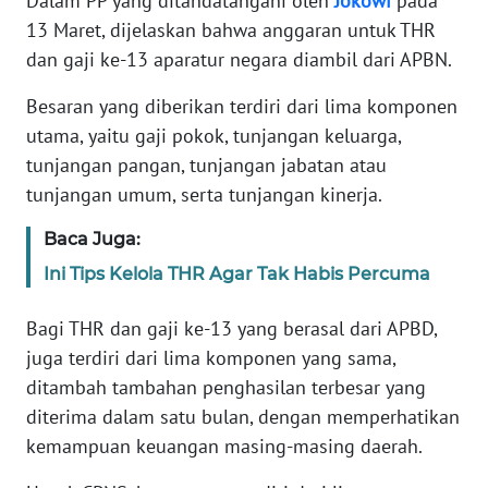
Dalam PP yang ditandatangani oleh
Jokowi
pada
13 Maret, dijelaskan bahwa anggaran untuk THR
KARIR
dan gaji ke-13 aparatur negara diambil dari APBN.
Besaran yang diberikan terdiri dari lima komponen
DISCLAIMER
utama, yaitu gaji pokok, tunjangan keluarga,
tunjangan pangan, tunjangan jabatan atau
Wahana
News
tunjangan umum, serta tunjangan kinerja.
Regional
Baca Juga:
WN
Ini Tips Kelola THR Agar Tak Habis Percuma
SUMUT
Bagi THR dan gaji ke-13 yang berasal dari APBD,
WN
juga terdiri dari lima komponen yang sama,
JAKARTA
ditambah tambahan penghasilan terbesar yang
diterima dalam satu bulan, dengan memperhatikan
WN
kemampuan keuangan masing-masing daerah.
JABAR