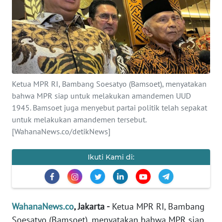
SAINS-TEKNO
KESEHATAN
INTERNASIONAL
Ketua MPR RI, Bambang Soesatyo (Bamsoet), menyatakan
SERBA-SERBI
bahwa MPR siap untuk melakukan amandemen UUD
1945. Bamsoet juga menyebut partai politik telah sepakat
PENDIDIKAN
untuk melakukan amandemen tersebut.
[WahanaNews.co/detikNews]
OLAHRAGA
Ikuti Kami di:
OPINI
EDITORIAL
WahanaNews.co
, Jakarta -
Ketua MPR RI, Bambang
Soesatyo (Bamsoet), menyatakan bahwa MPR siap