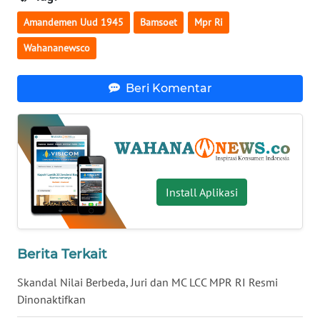
WN
Amandemen Uud 1945
Bamsoet
Mpr Ri
BABEL
Wahananewsco
WN
Beri Komentar
SUMBAR
WN
SUMSEL
WN
Install Aplikasi
BENGKULU
WN
LAMPUNG
Berita Terkait
Skandal Nilai Berbeda, Juri dan MC LCC MPR RI Resmi
WN
Dinonaktifkan
JATENG