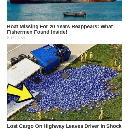
WN
NATUNA
WN
BINTAN
WN
MANDALIKA
WN
LIKUPANG
WN
LABUANBAJO
WN
BORNEO