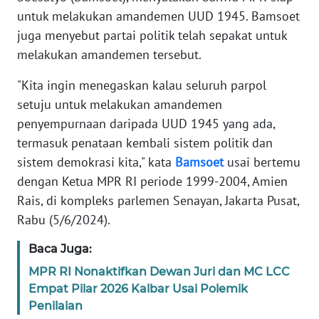
Informasi
untuk melakukan amandemen UUD 1945. Bamsoet
juga menyebut partai politik telah sepakat untuk
INDEKS
BERITA
melakukan amandemen tersebut.
"Kita ingin menegaskan kalau seluruh parpol
KONTAK
setuju untuk melakukan amandemen
KAMI
penyempurnaan daripada UUD 1945 yang ada,
termasuk penataan kembali sistem politik dan
INFO
IKLAN
sistem demokrasi kita," kata
Bamsoet
usai bertemu
dengan Ketua MPR RI periode 1999-2004, Amien
TENTANG
Rais, di kompleks parlemen Senayan, Jakarta Pusat,
KAMI
Rabu (5/6/2024).
PEDOMAN
Baca Juga:
MEDIA
MPR RI Nonaktifkan Dewan Juri dan MC LCC
SIBER
Empat Pilar 2026 Kalbar Usai Polemik
Penilaian
REDAKSI