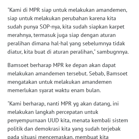
"Kami di MPR siap untuk melakukan amandemen,
KARIR
siap untuk melakukan perubahan karena kita
sudah punya SOP-nya, kita sudah siapkan karpet
DISCLAIMER
merahnya, termasuk juga siap dengan aturan
peralihan dimana hal-hal yang sebelumnya tidak
Wahana
diatur, kita buat di aturan peralihan," sambugnnya.
News
Regional
Bamsoet berharap MPR ke depan akan dapat
melakukan amandemen tersebut. Sebab, Bamsoet
WN
mengatakan untuk melakukan amandemen
SUMUT
memerlukan syarat waktu enam bulan.
WN
"Kami berharap, nanti MPR yg akan datang, ini
JAKARTA
melakukan langkah percepatan untuk
penyempurnaan UUD kita, menata kembali sistem
WN
JABAR
politik dan demokrasi kita yang sudah terjebak
pada situasi mencemaskan, membuat kita