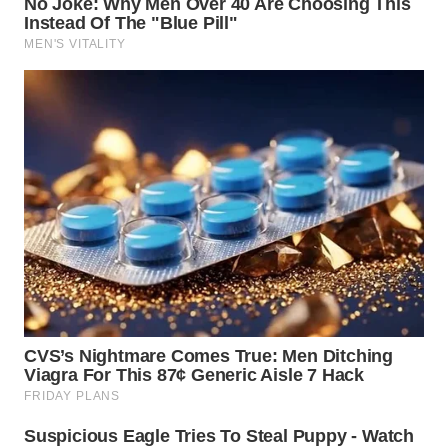
WN
MALUKU
WN
MALUT
WN
DAIRI
WN
DANAU
TOBA
WN
NIAS
WN
LANGKAT