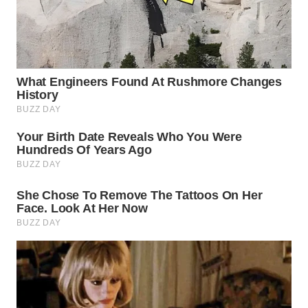
WN
INDRAMAYU
WN
KUNINGAN
WN
MAJALENGKA
WN
SUBANG
WN
SUKABUMI
WN
PURWAKARTA