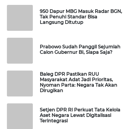
WAHANA
950 Dapur MBG Masuk Radar BGN,
LISTRIK
Tak Penuhi Standar Bisa
Langsung Ditutup
WAHANA
TRAVEL
Prabowo Sudah Panggil Sejumlah
WAHANA
Calon Gubernur BI, Siapa Saja?
TV
WAHANANEWS
Baleg DPR Pastikan RUU
ID
Masyarakat Adat Jadi Prioritas,
Nyoman Parta: Negara Tak Akan
Dirugikan
WAHANANEWS
CO ID
Setjen DPR RI Perkuat Tata Kelola
WAHANANEWS
Aset Negara Lewat Digitalisasi
Terintegrasi
NET