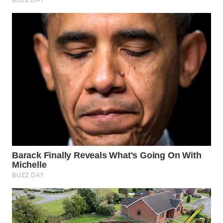
WN
BOGOR
WN
DEPOK
WN
TAPANULI
UTARA
WN
SAMOSIR
WN
PADANG
LAWAS