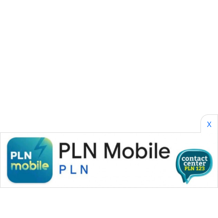
SONYA
ASA
NEWS
X