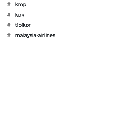
#
kmp
PORTAL
KONSUMEN
#
kpk
#
tipikor
FORWAMKI
#
malaysia-airlines
ALPERKLINAS
FORJASIDA
TAMBANG
NEWS
SITUNGIR
NEWS
SIDIKALANG
NEWS