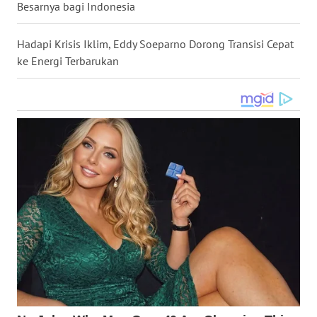
Besarnya bagi Indonesia
WN
KALTARA
Hadapi Krisis Iklim, Eddy Soeparno Dorong Transisi Cepat
ke Energi Terbarukan
WN
KALSEL
WN
KALTIM
WN
SULSEL
WN
GORONTALO
WN
SULUT