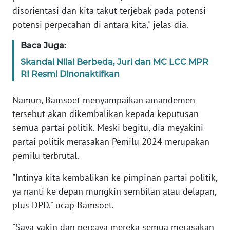
WN
disorientasi dan kita takut terjebak pada potensi-
BANTEN
potensi perpecahan di antara kita," jelas dia.
Baca Juga:
WN
NTT
Skandal Nilai Berbeda, Juri dan MC LCC MPR
RI Resmi Dinonaktifkan
WN
KEPRI
Namun, Bamsoet menyampaikan amandemen
tersebut akan dikembalikan kepada keputusan
WN
semua partai politik. Meski begitu, dia meyakini
PAPUA
partai politik merasakan Pemilu 2024 merupakan
pemilu terbrutal.
WN
PAPUA
"Intinya kita kembalikan ke pimpinan partai politik,
BARAT
ya nanti ke depan mungkin sembilan atau delapan,
plus DPD," ucap Bamsoet.
WN
RIAU
"Saya yakin dan percaya mereka semua merasakan