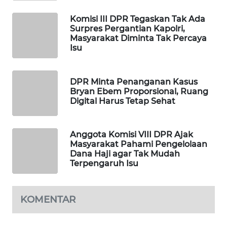
WAHANA
Komisi III DPR Tegaskan Tak Ada
SPORT
Surpres Pergantian Kapolri,
Masyarakat Diminta Tak Percaya
Isu
WAHANA
UMKM
DPR Minta Penanganan Kasus
WAHANA
Bryan Ebem Proporsional, Ruang
SELEB
Digital Harus Tetap Sehat
WAHANA
Anggota Komisi VIII DPR Ajak
PERSONA
Masyarakat Pahami Pengelolaan
Dana Haji agar Tak Mudah
WAHANA
Terpengaruh Isu
OTOMOTIF
KOMENTAR
WAHANA
HEALTH