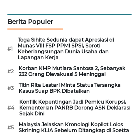
WAHANA
DESA
WISATA
Berita Populer
LAPAK
Toga Sihite Sedunia dapat Apresiasi di
WAHANA
Munas VIII FSP PPMI SPSI, Soroti
#1
Keberlangsungan Dunia Usaha dan
Lapangan Kerja
Wahana
Network
Korban KMP Mutiara Santosa 2, Sebanyak
#2
232 Orang Dievakuasi 5 Meninggal
KONSUMEN
Titin Rita Lestari Minta Status Tersangka
LISTRIK
#3
Kasus Suap BPK Dibatalkan
Konflik Kepentingan Jadi Pemicu Korupsi,
MASYARAKAT
#4
Kementerian PANRB Dorong ASN Deklarasi
KELISTRIKAN
Sejak Dini
Malaysia Jelaskan Kronologi Kopilot Lolos
WALINKI
#5
Skrining KLIA Sebelum Ditangkap di Soetta
ID