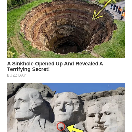
WN
SUMEDANG
WN
CIANJUR
WN
KEPULAUAN
SERIBU
WN
TANGERANG
WN
BINJAI
WN
CIREBON