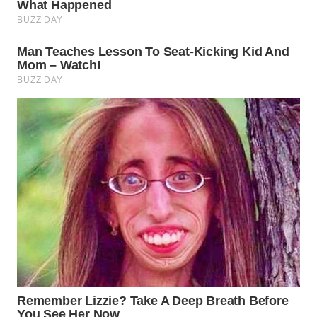
WN
TAPANULI
SELATAN
WN
TANJUNG
LESUNG
WN
KARO
WN
SIMALUNGUN
WN
LABUHANBATU
WN