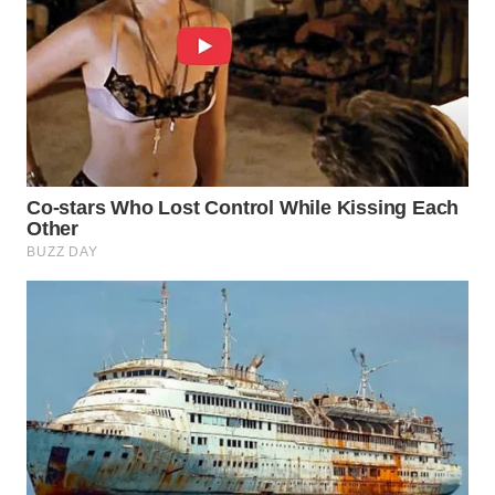
WN
PRIANGAN
TIMUR
WN
SEMARANG
WN
SOLO
WN
BOROBUDUR
WN
MADURA
WN
SURABAYA