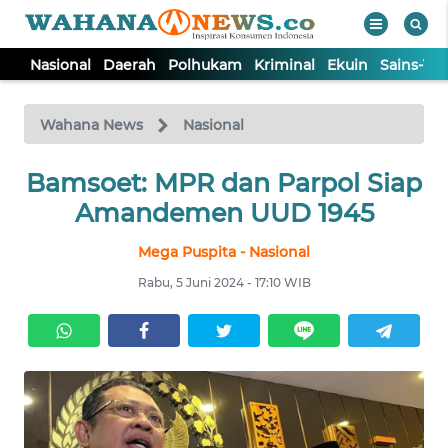
Nasional
Daerah
Polhukam
Kriminal
Ekuin
Sains-Te
WAHANA
Tutup
TV
Wahana News
Nasional
Bamsoet: MPR dan Parpol Siap
NASIONAL
Amandemen UUD 1945
DAERAH
Mega Puspita - Nasional
Rabu, 5 Juni 2024 - 17:10 WIB
POLHUKAM
KRIMINAL
EKUIN