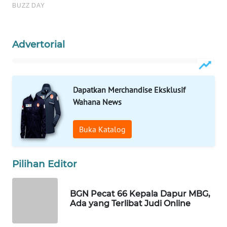
Wahana
Media
Group
Advertorial
WAHANA
NEWS
Dapatkan Merchandise Eksklusif
WAHANA
Wahana News
TANI
Buka Katalog
WAHANA
ADVOKAT
Pilihan Editor
WAHANA
INFRASTRUKTUR
BGN Pecat 66 Kepala Dapur MBG,
Ada yang Terlibat Judi Online
WAHANA
KONSUMEN