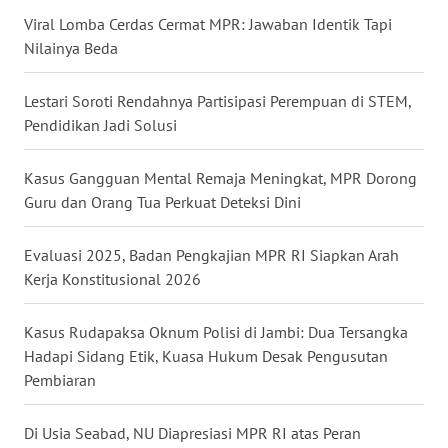
Viral Lomba Cerdas Cermat MPR: Jawaban Identik Tapi
WN
NUSANTARA
Nilainya Beda
WN
Lestari Soroti Rendahnya Partisipasi Perempuan di STEM,
JOGJA
Pendidikan Jadi Solusi
WN
Kasus Gangguan Mental Remaja Meningkat, MPR Dorong
JATIM
Guru dan Orang Tua Perkuat Deteksi Dini
WN
Evaluasi 2025, Badan Pengkajian MPR RI Siapkan Arah
BALI
Kerja Konstitusional 2026
WN
Kasus Rudapaksa Oknum Polisi di Jambi: Dua Tersangka
KALBAR
Hadapi Sidang Etik, Kuasa Hukum Desak Pengusutan
Pembiaran
WN
KALTENG
Di Usia Seabad, NU Diapresiasi MPR RI atas Peran