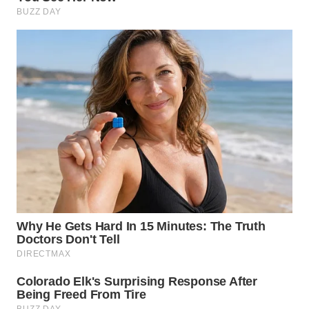
TAPANULI
TENGAH
WN DELI
SERDANG
WN
TEBING
TINGGI
WN
PAKPAK
WN
KARAWANG
WN
BEKASI