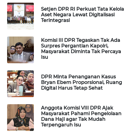
WAHANA
Setjen DPR RI Perkuat Tata Kelola
SPORT
Aset Negara Lewat Digitalisasi
Terintegrasi
WAHANA
UMKM
Komisi III DPR Tegaskan Tak Ada
Surpres Pergantian Kapolri,
Masyarakat Diminta Tak Percaya
WAHANA
Isu
SELEB
WAHANA
DPR Minta Penanganan Kasus
PERSONA
Bryan Ebem Proporsional, Ruang
Digital Harus Tetap Sehat
WAHANA
OTOMOTIF
Anggota Komisi VIII DPR Ajak
Masyarakat Pahami Pengelolaan
WAHANA
Dana Haji agar Tak Mudah
HEALTH
Terpengaruh Isu