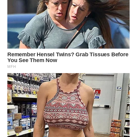
Wahana
Media
Group
WAHANA
NEWS
WAHANA
TANI
WAHANA
ADVOKAT
WAHANA
INFRASTRUKTUR
WAHANA
KONSUMEN