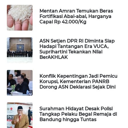
WAHANA
Mentan Amran Temukan Beras
DESA
Fortifikasi Abal-abal, Harganya
WISATA
Capai Rp 42.000/Kg
LAPAK
WAHANA
ASN Setjen DPR RI Diminta Siap
Hadapi Tantangan Era VUCA,
Suprihartini Tekankan Nilai
Wahana
BerAKHLAK
Network
KONSUMEN
Konflik Kepentingan Jadi Pemicu
LISTRIK
Korupsi, Kementerian PANRB
Dorong ASN Deklarasi Sejak Dini
MASYARAKAT
KELISTRIKAN
Surahman Hidayat Desak Polisi
Tangkap Pelaku Begal Remaja di
WALINKI
Bandung hingga Tuntas
ID