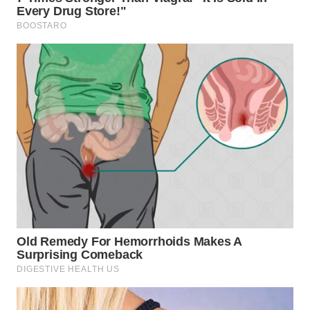
WN
BOGOR
WN
DEPOK
WN
TAPANULI
UTARA
WN
SAMOSIR
WN
PADANG
LAWAS