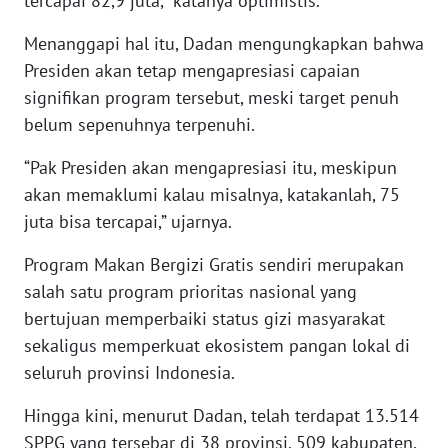
tercapai 82,9 juta,” katanya optimistis.
WN
BANTEN
Menanggapi hal itu, Dadan mengungkapkan bahwa
Presiden akan tetap mengapresiasi capaian
WN
signifikan program tersebut, meski target penuh
NTT
belum sepenuhnya terpenuhi.
WN
“Pak Presiden akan mengapresiasi itu, meskipun
KEPRI
akan memaklumi kalau misalnya, katakanlah, 75
juta bisa tercapai,” ujarnya.
WN
PAPUA
Program Makan Bergizi Gratis sendiri merupakan
salah satu program prioritas nasional yang
WN
bertujuan memperbaiki status gizi masyarakat
PAPUA
sekaligus memperkuat ekosistem pangan lokal di
BARAT
seluruh provinsi Indonesia.
WN
Hingga kini, menurut Dadan, telah terdapat 13.514
RIAU
SPPG yang tersebar di 38 provinsi, 509 kabupaten,