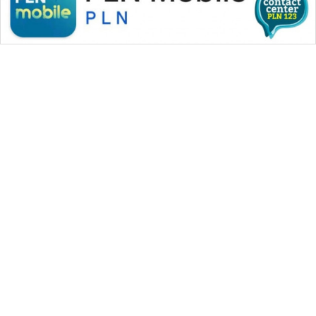
WAHANA MEDIA GROUP
|
|
|
WAHANA NEWS co
WAHANA TANI
WAHANA ADVOKAT
|
|
WAHANA INFRASTRUKTUR
WAHANA KONSUMEN
|
|
|
WAHANA LISTRIK
WAHANA TRAVEL
WAHANA TV
|
|
|
WAHANANEWS id
WAHANANEWS CO ID
WAHANANEWS NET
|
|
|
WAHANA SPORT ID
Wahana UMKM
Wahana Seleb
|
|
|
Wahana Persona
Wahana Otomotif
Wahana Health