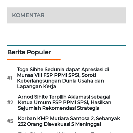
MAWAKA
KOMENTAR
ID
MARTABAT
NET
Berita Populer
PLN
WATCH
Toga Sihite Sedunia dapat Apresiasi di
Munas VIII FSP PPMI SPSI, Soroti
MKLI
#1
Keberlangsungan Dunia Usaha dan
Lapangan Kerja
LPKKI
Arnod Sihite Terpilih Aklamasi sebagai
#2
Ketua Umum FSP PPMI SPSI, Hasilkan
LKKI
Sejumlah Rekomendasi Strategis
Korban KMP Mutiara Santosa 2, Sebanyak
#3
KOPEKLIN
232 Orang Dievakuasi 5 Meninggal