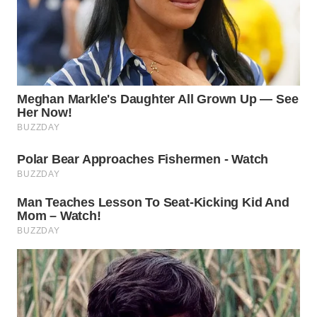
WN
PRIANGAN
TIMUR
WN
SEMARANG
WN
SOLO
WN
BOROBUDUR
WN
MADURA
WN
SURABAYA