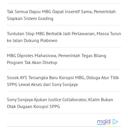
WN
Tak Semua Dapur MBG Dapat Insentif Sama, Pemerintah
KALTARA
Siapkan Sistem Grading
WN
KALSEL
Tuntutan Stop MBG Berbalik Jadi Perlawanan, Massa Turun
ke Jalan Dukung Prabowo
WN
KALTIM
MBG Diprotes Mahasiswa, Pemerintah Tegas Bilang
Program Tak Akan Disetop
WN
SULSEL
Sosok AYS Tersangka Baru Korupsi MBG, Diduga Atur Titik
SPPG Lewat Akses dari Sony Sonjaya
WN
GORONTALO
Sony Sonjaya Ajukan Justice Collaborator, Klaim Bukan
Otak Dugaan Korupsi SPPG
WN
SULUT