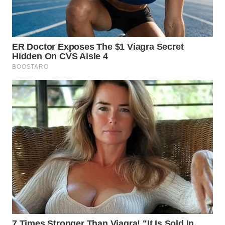
TAPANULI
TENGAH
WN DELI
SERDANG
WN
TEBING
TINGGI
WN
PAKPAK
WN
KARAWANG
WN
BEKASI