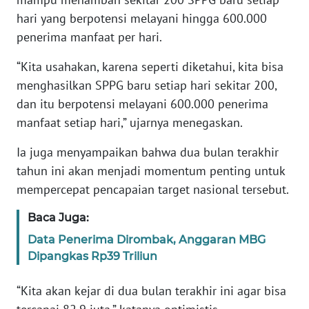
hari yang berpotensi melayani hingga 600.000
KARIR
penerima manfaat per hari.
“Kita usahakan, karena seperti diketahui, kita bisa
DISCLAIMER
menghasilkan SPPG baru setiap hari sekitar 200,
dan itu berpotensi melayani 600.000 penerima
Wahana
News
manfaat setiap hari,” ujarnya menegaskan.
Regional
Ia juga menyampaikan bahwa dua bulan terakhir
WN
tahun ini akan menjadi momentum penting untuk
SUMUT
mempercepat pencapaian target nasional tersebut.
Baca Juga:
WN
JAKARTA
Data Penerima Dirombak, Anggaran MBG
Dipangkas Rp39 Triliun
WN
JABAR
“Kita akan kejar di dua bulan terakhir ini agar bisa