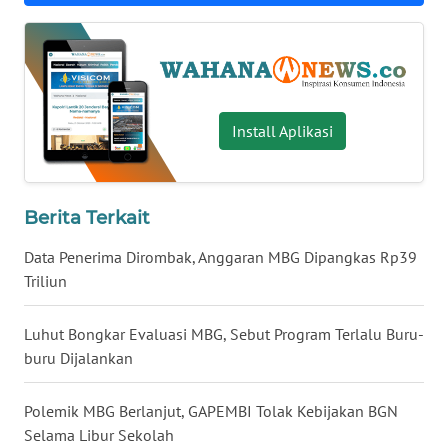
WN
NUSANTARA
WN
JOGJA
Install Aplikasi
WN
JATIM
Berita Terkait
WN
Data Penerima Dirombak, Anggaran MBG Dipangkas Rp39
BALI
Triliun
WN
Luhut Bongkar Evaluasi MBG, Sebut Program Terlalu Buru-
KALBAR
buru Dijalankan
WN
Polemik MBG Berlanjut, GAPEMBI Tolak Kebijakan BGN
KALTENG
Selama Libur Sekolah