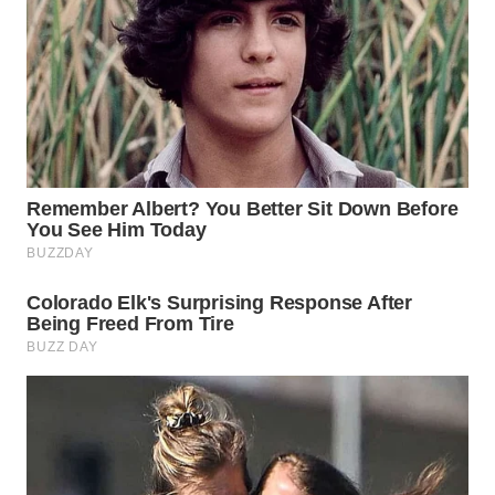
WN
NATUNA
WN
BINTAN
WN
MANDALIKA
WN
LIKUPANG
WN
LABUANBAJO
WN
BORNEO