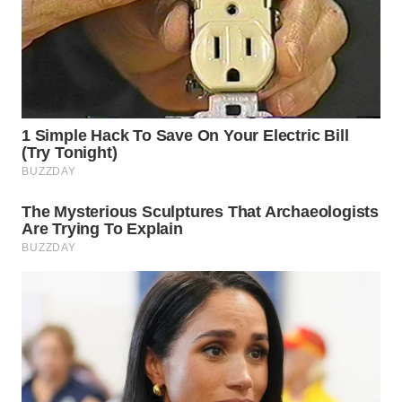
WN
INDRAMAYU
WN
KUNINGAN
WN
MAJALENGKA
WN
SUBANG
WN
SUKABUMI
WN
PURWAKARTA