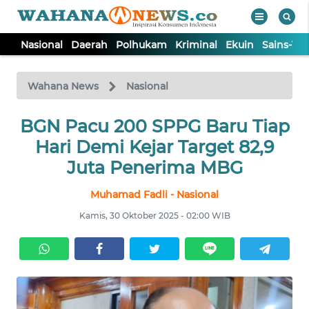
Nasional
Daerah
Polhukam
Kriminal
Ekuin
Sains-Te
WAHANA
Tutup
TV
Wahana News
Nasional
NASIONAL
BGN Pacu 200 SPPG Baru Tiap
Hari Demi Kejar Target 82,9
DAERAH
Juta Penerima MBG
Muhamad Fadli - Nasional
POLHUKAM
Kamis, 30 Oktober 2025 - 02:00 WIB
KRIMINAL
EKUIN