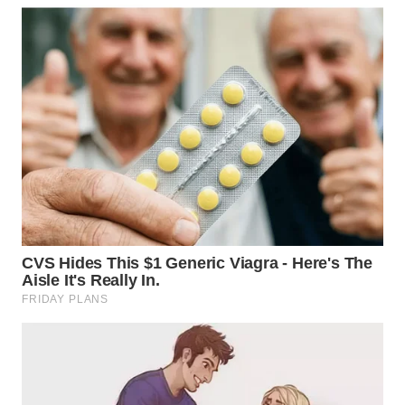
WN
MALUKU
WN
MALUT
WN
DAIRI
WN
DANAU
TOBA
WN
NIAS
WN
LANGKAT