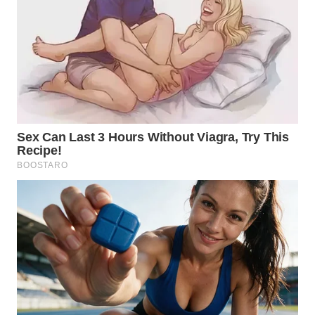
WN
TAPANULI
SELATAN
WN
TANJUNG
LESUNG
WN
KARO
WN
SIMALUNGUN
WN
LABUHANBATU
WN