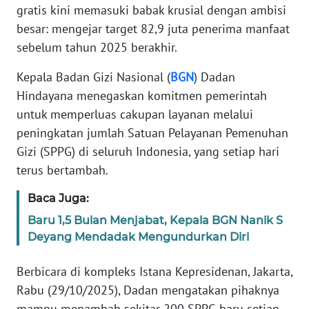
Informasi
gratis kini memasuki babak krusial dengan ambisi
besar: mengejar target 82,9 juta penerima manfaat
INDEKS
sebelum tahun 2025 berakhir.
BERITA
Kepala Badan Gizi Nasional (
BGN
) Dadan
KONTAK
Hindayana menegaskan komitmen pemerintah
KAMI
untuk memperluas cakupan layanan melalui
peningkatan jumlah Satuan Pelayanan Pemenuhan
INFO
Gizi (SPPG) di seluruh Indonesia, yang setiap hari
IKLAN
terus bertambah.
TENTANG
Baca Juga:
KAMI
Baru 1,5 Bulan Menjabat, Kepala BGN Nanik S
Deyang Mendadak Mengundurkan Diri
PEDOMAN
MEDIA
SIBER
Berbicara di kompleks Istana Kepresidenan, Jakarta,
Rabu (29/10/2025), Dadan mengatakan pihaknya
REDAKSI
mampu menambah sekitar 200 SPPG baru setiap