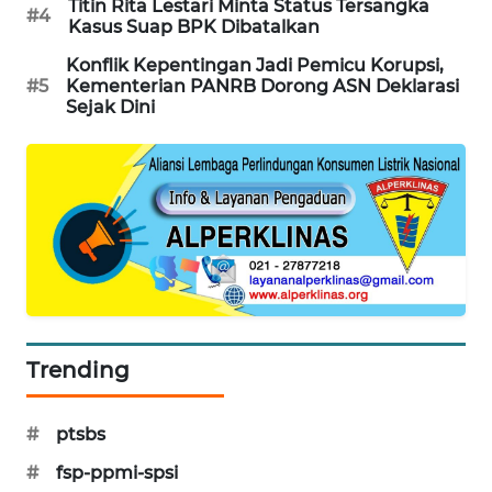
Titin Rita Lestari Minta Status Tersangka
#4
PORTAL
Kasus Suap BPK Dibatalkan
KONSUMEN
Konflik Kepentingan Jadi Pemicu Korupsi,
#5
Kementerian PANRB Dorong ASN Deklarasi
FORWAMKI
Sejak Dini
ALPERKLINAS
FORJASIDA
TAMBANG
NEWS
SITUNGIR
Trending
NEWS
#
ptsbs
SIDIKALANG
NEWS
#
fsp-ppmi-spsi