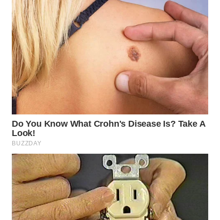
WN
SUMEDANG
WN
CIANJUR
WN
KEPULAUAN
SERIBU
WN
TANGERANG
WN
BINJAI
WN
CIREBON