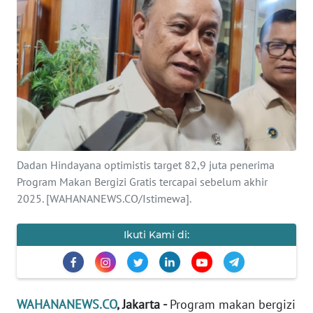
SAINS-TEKNO
KESEHATAN
INTERNASIONAL
SERBA-SERBI
PENDIDIKAN
Dadan Hindayana optimistis target 82,9 juta penerima
Program Makan Bergizi Gratis tercapai sebelum akhir
2025. [WAHANANEWS.CO/Istimewa].
OLAHRAGA
Ikuti Kami di:
OPINI
EDITORIAL
WAHANANEWS.CO
, Jakarta -
Program makan bergizi