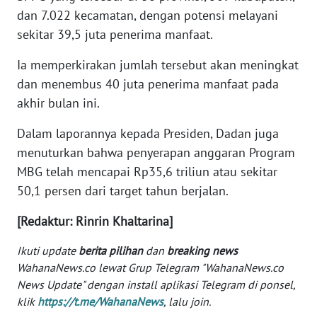
dan 7.022 kecamatan, dengan potensi melayani
WN
sekitar 39,5 juta penerima manfaat.
SERAMBI
Ia memperkirakan jumlah tersebut akan meningkat
WN
dan menembus 40 juta penerima manfaat pada
JAMBI
akhir bulan ini.
WN
Dalam laporannya kepada Presiden, Dadan juga
SULTRA
menuturkan bahwa penyerapan anggaran Program
MBG telah mencapai Rp35,6 triliun atau sekitar
WN
50,1 persen dari target tahun berjalan.
NTB
[Redaktur: Rinrin Khaltarina]
WN
SULTENG
Ikuti update
berita pilihan
dan
breaking news
WahanaNews.co lewat Grup Telegram "WahanaNews.co
News Update" dengan install aplikasi Telegram di ponsel,
WN
SULBAR
klik
https://t.me/WahanaNews
, lalu join.