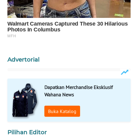
WAHANA
LISTRIK
WAHANA
TRAVEL
WAHANA
Advertorial
TV
WAHANANEWS
ID
Dapatkan Merchandise Eksklusif
Wahana News
WAHANANEWS
CO ID
Buka Katalog
WAHANANEWS
NET
Pilihan Editor