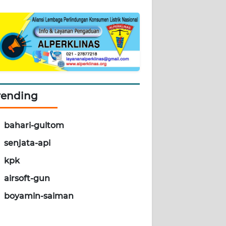
rending
bahari-gultom
senjata-api
kpk
airsoft-gun
boyamin-saiman