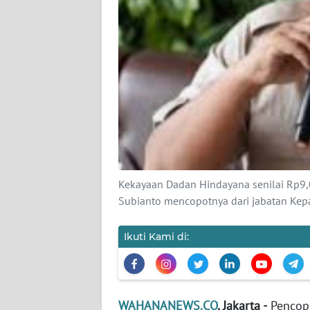
KARIR
DISCLAIMER
Wahana
News
Regional
WN
SUMUT
Kekayaan Dadan Hindayana senilai Rp9,0
WN
Subianto mencopotnya dari jabatan Kep
JAKARTA
Ikuti Kami di:
WN
JABAR
WN
WAHANANEWS.CO
, Jakarta -
Pencopo
BANTEN