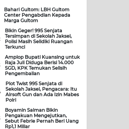
Bahari Gultom: LBH Gultom
Center Pengabdian Kepada
Marga Gultom
Bikin Geger! 995 Senjata
Tersimpan di Sekolah Jaksel,
2
Polisi Masih Selidiki Ruangan
Terkunci
Amplop Bupati Kuansing untuk
Raja Juli Diduga Berisi 14.000
3
SGD, KPK Temukan Selisih
Pengembalian
Plot Twist 995 Senjata di
Sekolah Jaksel, Pengacara: Itu
4
Airsoft Gun dan Ada Izin Mabes
Polri
Boyamin Saiman Bikin
Pengakuan Mengejutkan,
5
Sebut Febrie Pernah Beri Uang
Rp1,1 Miliar