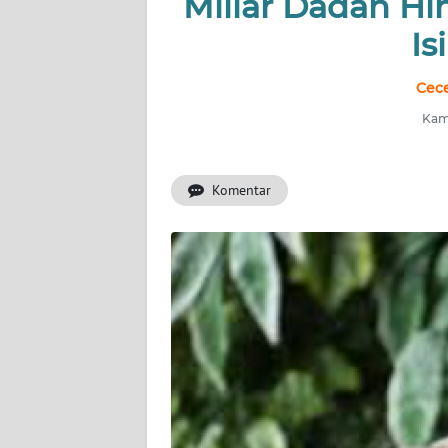
Miliar Dadan Hin
INDEKS
BERITA
Is
KONTAK
Cece
KAMI
Kami
INFO
IKLAN
Komentar
TENTANG
KAMI
PEDOMAN
MEDIA
SIBER
REDAKSI