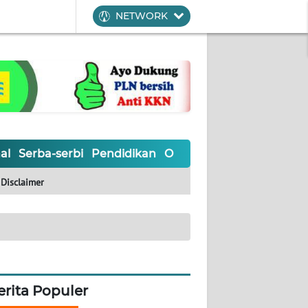
NETWORK
al
Serba-serbi
Pendidikan
Olahraga
Opini
Editoria
Disclaimer
erita Populer