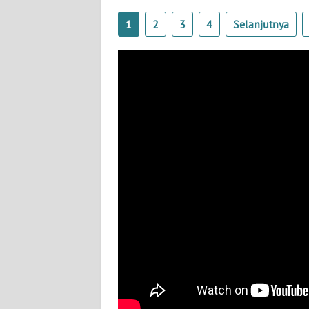
BABEL
1
2
3
4
Selanjutnya
WN
SUMBAR
WN
SUMSEL
WN
BENGKULU
WN
LAMPUNG
WN
JATENG
WN