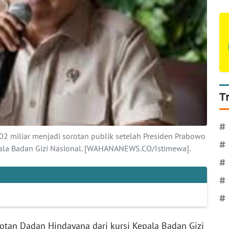
T
#
2 miliar menjadi sorotan publik setelah Presiden Prabowo
#
ala Badan Gizi Nasional. [WAHANANEWS.CO/Istimewa].
#
#
#
tan Dadan Hindayana dari kursi Kepala Badan Gizi