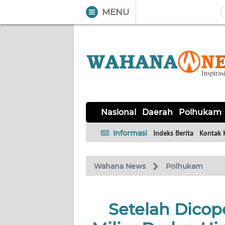
MENU
WAHANA
Tutup
TV
NASIONAL
DAERAH
POLHUKAM
KRIMINAL
EKUIN
SAINS-
KESEHATAN
INTERNASIONAL
Nasional
Daerah
Polhukam
TEKNO
Informasi
Indeks Berita
Kontak 
SERBA-
PENDIDIKAN
OLAHRAGA
OPINI
SERBI
Wahana News
Polhukam
EDITORIAL
Setelah Dicop
Informasi