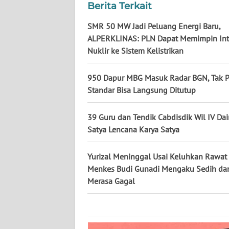
KALTARA
Berita Terkait
SMR 50 MW Jadi Peluang Energi Baru,
WN
ALPERKLINAS: PLN Dapat Memimpin Int
KALSEL
Nuklir ke Sistem Kelistrikan
WN
KALTIM
950 Dapur MBG Masuk Radar BGN, Tak 
Standar Bisa Langsung Ditutup
WN
SULSEL
39 Guru dan Tendik Cabdisdik Wil IV Dai
Satya Lencana Karya Satya
WN
GORONTALO
Yurizal Meninggal Usai Keluhkan Rawat 
Menkes Budi Gunadi Mengaku Sedih da
WN
Merasa Gagal
SULUT
WN
MALUKU