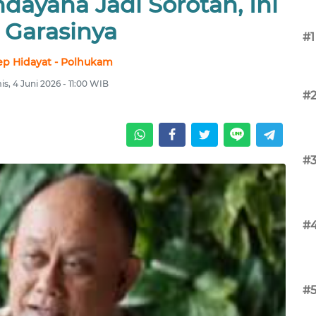
dayana Jadi Sorotan, Ini
i Garasinya
#1
p Hidayat - Polhukam
s, 4 Juni 2026 - 11:00 WIB
#
#
#
#