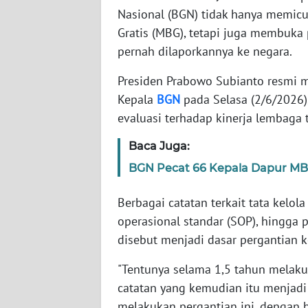
Nasional (BGN) tidak hanya memicu
Gratis (MBG), tetapi juga membuka 
WN
NTT
pernah dilaporkannya ke negara.
Presiden Prabowo Subianto resmi 
WN
Kepala
BGN
pada Selasa (2/6/2026)
KEPRI
evaluasi terhadap kinerja lembaga 
WN
Baca Juga:
PAPUA
BGN Pecat 66 Kepala Dapur MBG,
WN
Berbagai catatan terkait tata kelol
PAPUA
BARAT
operasional standar (SOP), hingg
disebut menjadi dasar pergantian
WN
RIAU
"Tentunya selama 1,5 tahun melaku
catatan yang kemudian itu menjadi
WN
melakukan pergantian ini, dengan h