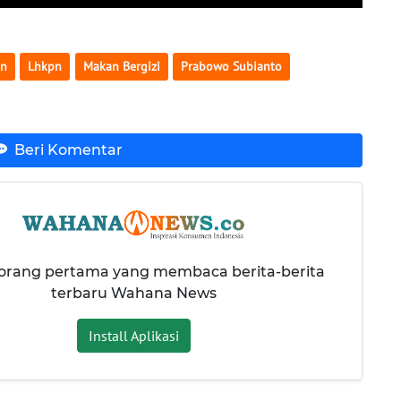
an
Lhkpn
Makan Bergizi
Prabowo Subianto
Beri Komentar
 orang pertama yang membaca berita-berita
terbaru Wahana News
Install Aplikasi