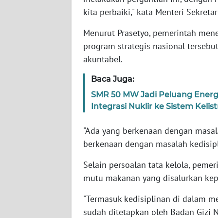
SERAMBI
kita perbaiki," kata Menteri Sekreta
Menurut Prasetyo, pemerintah men
WN
JAMBI
program strategis nasional tersebut 
akuntabel.
WN
Baca Juga:
SULTRA
SMR 50 MW Jadi Peluang Ener
WN
Integrasi Nuklir ke Sistem Kelis
NTB
"Ada yang berkenaan dengan masal
WN
berkenaan dengan masalah kedisipli
SULTENG
Selain persoalan tata kelola, peme
mutu makanan yang disalurkan ke
WN
SULBAR
"Termasuk kedisiplinan di dalam m
sudah ditetapkan oleh Badan Gizi N
WN