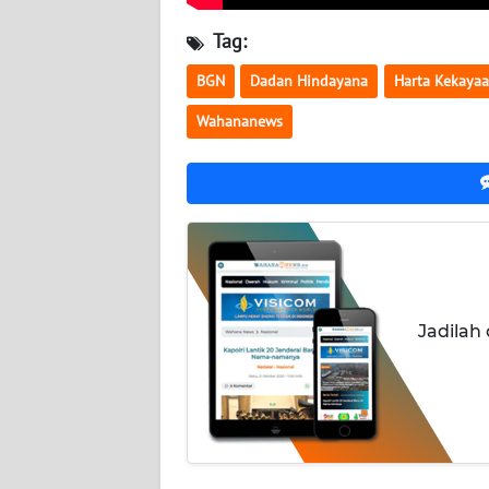
NUSANTARA
Tag:
WN
BGN
Dadan Hindayana
Harta Kekaya
JOGJA
Wahananews
WN
JATIM
WN
BALI
WN
KALBAR
Jadilah
WN
KALTENG
WN