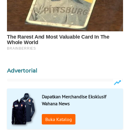
WAHANA
DESA
WISATA
LAPAK
WAHANA
Wahana
Network
Advertorial
KONSUMEN
LISTRIK
Dapatkan Merchandise Eksklusif
MASYARAKAT
KELISTRIKAN
Wahana News
WALINKI
Buka Katalog
ID