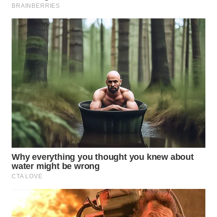
WN
PRIANGAN
TIMUR
WN
SEMARANG
WN
SOLO
WN
BOROBUDUR
WN
MADURA
WN
SURABAYA