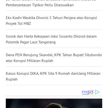
Pemberantasan Tipikor Perlu Disesuaikan
WN
KALTARA
Eks Kadiv Waskita Divonis 5 Tahun Penjara atas Korupsi
WN
Proyek Tol MBZ
KALSEL
Sosok dan Harta Kekayaan Joko Susanto Disorot dalam
WN
Polemik Pagar Laut Tangerang
KALTIM
Dana PEN Berujung Skandal, KPK Tahan Bupati Situbondo
WN
atas Korupsi Miliaran Rupiah
SULSEL
Kasus Korupsi DJKA, KPK Sita 9 Rumah danUang Miliaran
WN
Rupiah
GORONTALO
WN
SULUT