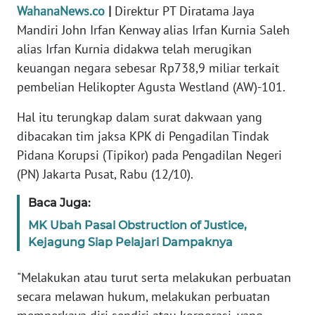
Informasi
WahanaNews.co
|
Direktur PT Diratama Jaya
Mandiri John Irfan Kenway alias Irfan Kurnia Saleh
INDEKS
alias Irfan Kurnia didakwa telah merugikan
BERITA
keuangan negara sebesar Rp738,9 miliar terkait
pembelian Helikopter Agusta Westland (AW)-101.
KONTAK
KAMI
Hal itu terungkap dalam surat dakwaan yang
dibacakan tim jaksa KPK di Pengadilan Tindak
INFO
Pidana Korupsi (Tipikor) pada Pengadilan Negeri
IKLAN
(PN) Jakarta Pusat, Rabu (12/10).
TENTANG
Baca Juga:
KAMI
MK Ubah Pasal Obstruction of Justice,
Kejagung Siap Pelajari Dampaknya
PEDOMAN
MEDIA
SIBER
"Melakukan atau turut serta melakukan perbuatan
secara melawan hukum, melakukan perbuatan
REDAKSI