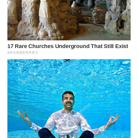
WN
TAPANULI
SELATAN
WN
TANJUNG
LESUNG
WN
KARO
WN
SIMALUNGUN
WN
LABUHANBATU
WN