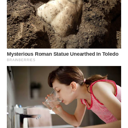
WN
SUMEDANG
WN
CIANJUR
WN
KEPULAUAN
SERIBU
WN
TANGERANG
WN
BINJAI
WN
CIREBON