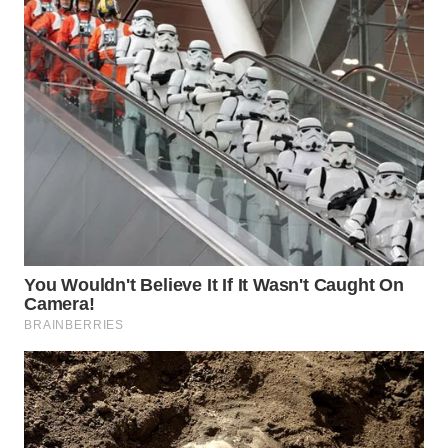
WN
BOGOR
WN
DEPOK
WN
TAPANULI
UTARA
WN
SAMOSIR
WN
PADANG
LAWAS