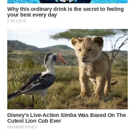
TAPANULI
TENGAH
WN DELI
SERDANG
WN
TEBING
TINGGI
WN
PAKPAK
WN
KARAWANG
WN
BEKASI