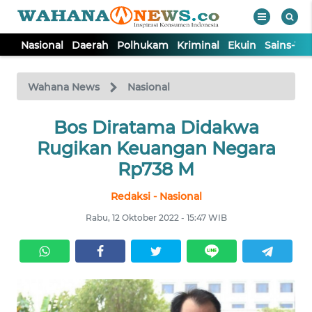
Nasional
Daerah
Polhukam
Kriminal
Ekuin
Sains-Te
WAHANA
Tutup
TV
Wahana News
Nasional
NASIONAL
Bos Diratama Didakwa
Rugikan Keuangan Negara
DAERAH
Rp738 M
Redaksi - Nasional
POLHUKAM
Rabu, 12 Oktober 2022 - 15:47 WIB
KRIMINAL
EKUIN