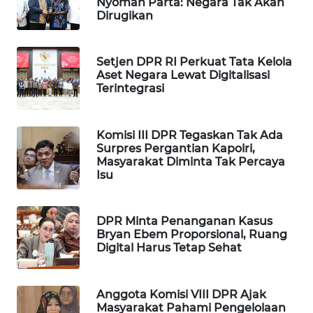
Nyoman Parta: Negara Tak Akan
PORTAL
Dirugikan
KONSUMEN
Setjen DPR RI Perkuat Tata Kelola
FORWAMKI
Aset Negara Lewat Digitalisasi
Terintegrasi
ALPERKLINAS
Komisi III DPR Tegaskan Tak Ada
FORJASIDA
Surpres Pergantian Kapolri,
Masyarakat Diminta Tak Percaya
Isu
TAMBANG
NEWS
DPR Minta Penanganan Kasus
SITUNGIR
Bryan Ebem Proporsional, Ruang
NEWS
Digital Harus Tetap Sehat
SIDIKALANG
Anggota Komisi VIII DPR Ajak
NEWS
Masyarakat Pahami Pengelolaan