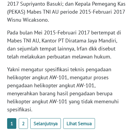
2017 Supriyanto Basuki; dan Kepala Pemegang Kas
WN
(PEKAS) Mabes TNI AU periode 2015-Februari 2017
SERAMBI
Wisnu Wicaksono.
WN
Pada bulan Mei 2015-Februari 2017 bertempat di
JAMBI
Mabes TNI AU, Kantor PT Diratama Jaya Mandiri,
dan sejumlah tempat lainnya, Irfan dkk disebut
WN
telah melakukan perbuatan melawan hukum.
SULTRA
Yakni mengatur spesifikasi teknis pengadaan
WN
helikopter angkut AW-101, mengatur proses
NTB
pengadaan helikopter angkut AW-101,
menyerahkan barang hasil pengadaan berupa
WN
helikopter angkut AW-101 yang tidak memenuhi
SULTENG
spesifikasi.
WN
1
2
Selanjutnya
Lihat Semua
SULBAR