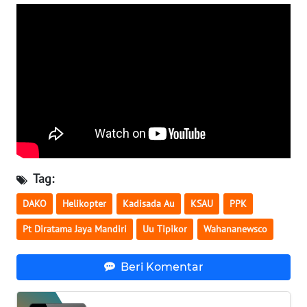
WN
BABEL
WN
SUMBAR
WN
SUMSEL
WN
Tag:
BENGKULU
DAKO
Helikopter
Kadisada Au
KSAU
PPK
WN
Pt Diratama Jaya Mandiri
Uu Tipikor
Wahananewsco
LAMPUNG
Beri Komentar
WN
JATENG