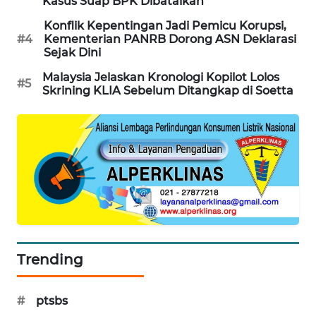
Kasus Suap BPK Dibatalkan
KARING
NEWS
Konflik Kepentingan Jadi Pemicu Korupsi,
#4
Kementerian PANRB Dorong ASN Deklarasi
Sejak Dini
JURNAL
MARITIM
Malaysia Jelaskan Kronologi Kopilot Lolos
#5
Skrining KLIA Sebelum Ditangkap di Soetta
HUMBANG
NEWS
GARONGGANG
NEWS
FISUELRI
ID
Trending
ENERGI
NEWS
#
ptsbs