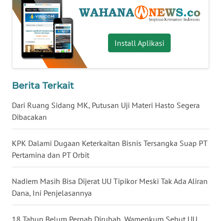
WN
NUSANTARA
Install Aplikasi
WN
JOGJA
Berita Terkait
WN
JATIM
Dari Ruang Sidang MK, Putusan Uji Materi Hasto Segera
Dibacakan
WN
BALI
KPK Dalami Dugaan Keterkaitan Bisnis Tersangka Suap PT
Pertamina dan PT Orbit
WN
KALBAR
Nadiem Masih Bisa Dijerat UU Tipikor Meski Tak Ada Aliran
Dana, Ini Penjelasannya
WN
KALTENG
18 Tahun Belum Pernah Dirubah, Wamenkum Sebut UU