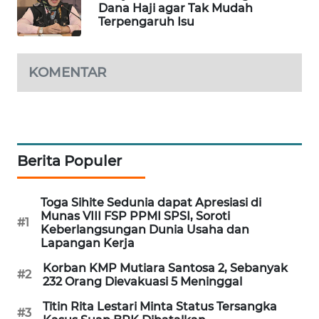
Dana Haji agar Tak Mudah
SIBARAGAS
Terpengaruh Isu
NEWS
KOMENTAR
METRO
SIANTAR
NEWS
METRO
MEDAN
Berita Populer
NEWS
Toga Sihite Sedunia dapat Apresiasi di
METRO
Munas VIII FSP PPMI SPSI, Soroti
JAKARTA
#1
Keberlangsungan Dunia Usaha dan
NEWS
Lapangan Kerja
Korban KMP Mutiara Santosa 2, Sebanyak
#2
KRT
232 Orang Dievakuasi 5 Meninggal
NEWS
Titin Rita Lestari Minta Status Tersangka
#3