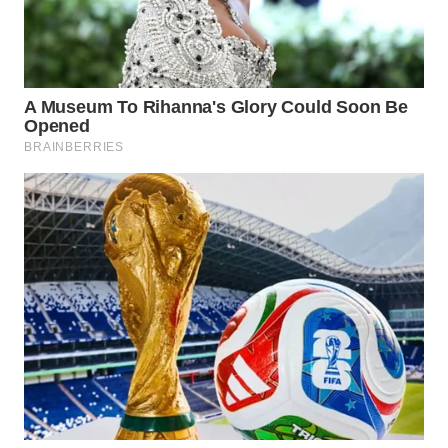
Wahana
Media
Group
WAHANA
NEWS
WAHANA
TANI
WAHANA
ADVOKAT
WAHANA
INFRASTRUKTUR
WAHANA
KONSUMEN