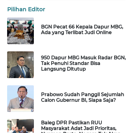
Pilihan Editor
MAWAKA
ID
BGN Pecat 66 Kepala Dapur MBG,
MARTABAT
Ada yang Terlibat Judi Online
NET
PLN
950 Dapur MBG Masuk Radar BGN,
WATCH
Tak Penuhi Standar Bisa
Langsung Ditutup
MKLI
LPKKI
Prabowo Sudah Panggil Sejumlah
Calon Gubernur BI, Siapa Saja?
LKKI
Baleg DPR Pastikan RUU
KOPEKLIN
Masyarakat Adat Jadi Prioritas,