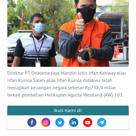
SAINS-TEKNO
KESEHATAN
INTERNASIONAL
SERBA-SERBI
PENDIDIKAN
Direktur PT Diratama Jaya Mandiri John Irfan Kenway alias
Irfan Kurnia Saleh alias Irfan Kurnia didakwa telah
merugikan keuangan negara sebesar Rp738,9 miliar
OLAHRAGA
terkait pembelian Helikopter Agusta Westland (AW)-101.
OPINI
Ikuti Kami di:
EDITORIAL