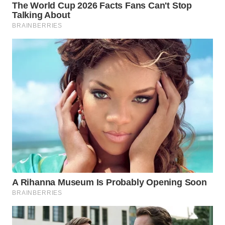
WAHANA
LISTRIK
WAHANA
TRAVEL
WAHANA
TV
WAHANANEWS
ID
WAHANANEWS
CO ID
WAHANANEWS
NET