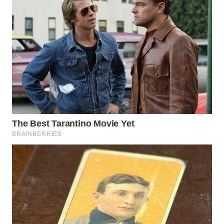
WAHANA
SPORT
WAHANA
UMKM
WAHANA
SELEB
WAHANA
PERSONA
WAHANA
OTOMOTIF
WAHANA
HEALTH