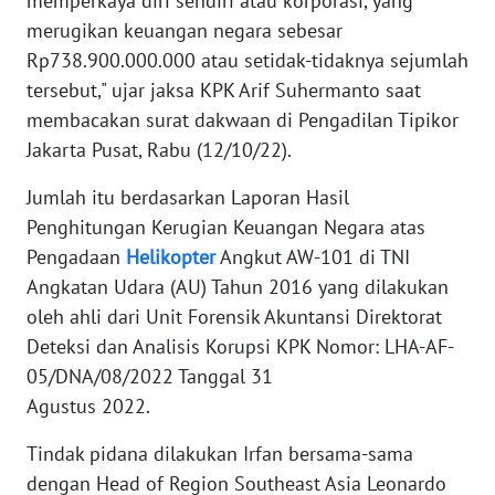
memperkaya diri sendiri atau korporasi, yang
merugikan keuangan negara sebesar
KARIR
Rp738.900.000.000 atau setidak-tidaknya sejumlah
tersebut," ujar jaksa KPK Arif Suhermanto saat
DISCLAIMER
membacakan surat dakwaan di Pengadilan Tipikor
Jakarta Pusat, Rabu (12/10/22).
Wahana
News
Jumlah itu berdasarkan Laporan Hasil
Regional
Penghitungan Kerugian Keuangan Negara atas
Pengadaan
Helikopter
Angkut AW-101 di TNI
WN
Angkatan Udara (AU) Tahun 2016 yang dilakukan
SUMUT
oleh ahli dari Unit Forensik Akuntansi Direktorat
Deteksi dan Analisis Korupsi KPK Nomor: LHA-AF-
WN
JAKARTA
05/DNA/08/2022 Tanggal 31
Agustus 2022.
WN
Tindak pidana dilakukan Irfan bersama-sama
JABAR
dengan Head of Region Southeast Asia Leonardo