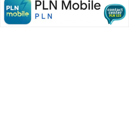
WAHANA MEDIA GROUP
|
|
|
WAHANA NEWS co
WAHANA TANI
WAHANA ADVOKAT
|
|
WAHANA INFRASTRUKTUR
WAHANA KONSUMEN
|
|
|
WAHANA LISTRIK
WAHANA TRAVEL
WAHANA TV
|
|
|
WAHANANEWS id
WAHANANEWS CO ID
WAHANANEWS NET