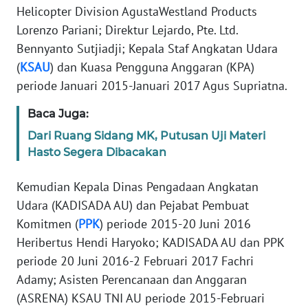
Helicopter Division AgustaWestland Products
WN
BANTEN
Lorenzo Pariani; Direktur Lejardo, Pte. Ltd.
Bennyanto Sutjiadji; Kepala Staf Angkatan Udara
WN
(
KSAU
) dan Kuasa Pengguna Anggaran (KPA)
NTT
periode Januari 2015-Januari 2017 Agus Supriatna.
WN
Baca Juga:
KEPRI
Dari Ruang Sidang MK, Putusan Uji Materi
Hasto Segera Dibacakan
WN
PAPUA
Kemudian Kepala Dinas Pengadaan Angkatan
Udara (KADISADA AU) dan Pejabat Pembuat
WN
Komitmen (
PPK
) periode 2015-20 Juni 2016
PAPUA
Heribertus Hendi Haryoko; KADISADA AU dan PPK
BARAT
periode 20 Juni 2016-2 Februari 2017 Fachri
Adamy; Asisten Perencanaan dan Anggaran
WN
RIAU
(ASRENA) KSAU TNI AU periode 2015-Februari