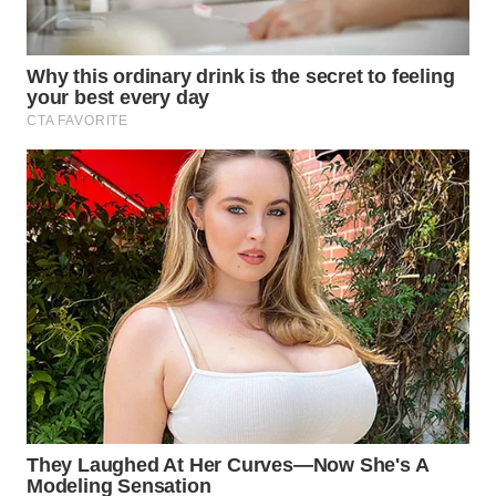
WN
INDRAMAYU
WN
KUNINGAN
WN
MAJALENGKA
WN
SUBANG
WN
SUKABUMI
WN
PURWAKARTA