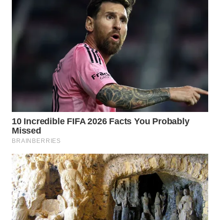
WN
MALUKU
WN
MALUT
WN
DAIRI
WN
DANAU
TOBA
WN
NIAS
WN
LANGKAT