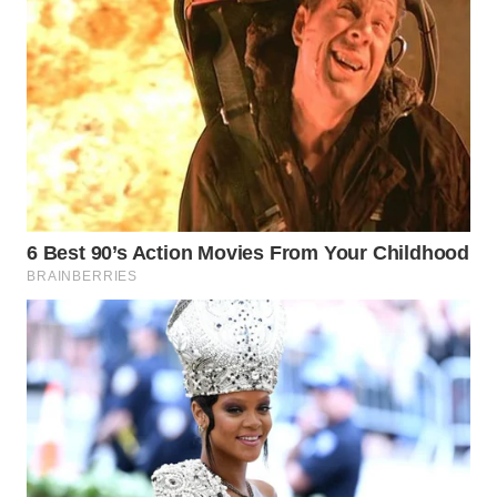
WN
NATUNA
WN
BINTAN
WN
MANDALIKA
WN
LIKUPANG
WN
LABUANBAJO
WN
BORNEO