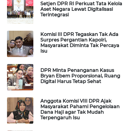
KARING
Setjen DPR RI Perkuat Tata Kelola
Aset Negara Lewat Digitalisasi
NEWS
Terintegrasi
JURNAL
MARITIM
Komisi III DPR Tegaskan Tak Ada
Surpres Pergantian Kapolri,
Masyarakat Diminta Tak Percaya
HUMBANG
Isu
NEWS
GARONGGANG
DPR Minta Penanganan Kasus
NEWS
Bryan Ebem Proporsional, Ruang
Digital Harus Tetap Sehat
FISUELRI
ID
Anggota Komisi VIII DPR Ajak
Masyarakat Pahami Pengelolaan
ENERGI
Dana Haji agar Tak Mudah
Terpengaruh Isu
NEWS