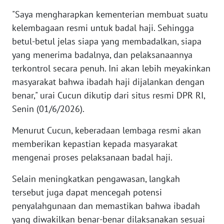
WN
"Saya mengharapkan kementerian membuat suatu
BANTEN
kelembagaan resmi untuk badal haji. Sehingga
betul-betul jelas siapa yang membadalkan, siapa
WN
yang menerima badalnya, dan pelaksanaannya
NTT
terkontrol secara penuh. Ini akan lebih meyakinkan
masyarakat bahwa ibadah haji dijalankan dengan
WN
KEPRI
benar," urai Cucun dikutip dari situs resmi DPR RI,
Senin (01/6/2026).
WN
Menurut Cucun, keberadaan lembaga resmi akan
PAPUA
memberikan kepastian kepada masyarakat
WN
mengenai proses pelaksanaan badal haji.
PAPUA
BARAT
Selain meningkatkan pengawasan, langkah
tersebut juga dapat mencegah potensi
WN
penyalahgunaan dan memastikan bahwa ibadah
RIAU
yang diwakilkan benar-benar dilaksanakan sesuai