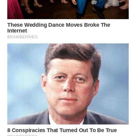
WN
SUMEDANG
WN
CIANJUR
WN
KEPULAUAN
SERIBU
WN
TANGERANG
WN
BINJAI
WN
CIREBON