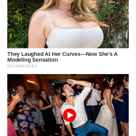
WN
BOGOR
WN
DEPOK
WN
TAPANULI
UTARA
WN
SAMOSIR
WN
PADANG
LAWAS