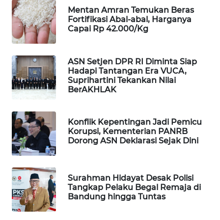
CILEUNGSI
Mentan Amran Temukan Beras
NEWS
Fortifikasi Abal-abal, Harganya
Capai Rp 42.000/Kg
BERKAT
NEWS
ASN Setjen DPR RI Diminta Siap
Hadapi Tantangan Era VUCA,
BERAMPU
Suprihartini Tekankan Nilai
NEWS
BerAKHLAK
ANUGERAH
Konflik Kepentingan Jadi Pemicu
NEWS
Korupsi, Kementerian PANRB
Dorong ASN Deklarasi Sejak Dini
AKHLAK
ID
Surahman Hidayat Desak Polisi
PERAPKI
Tangkap Pelaku Begal Remaja di
NEWS
Bandung hingga Tuntas