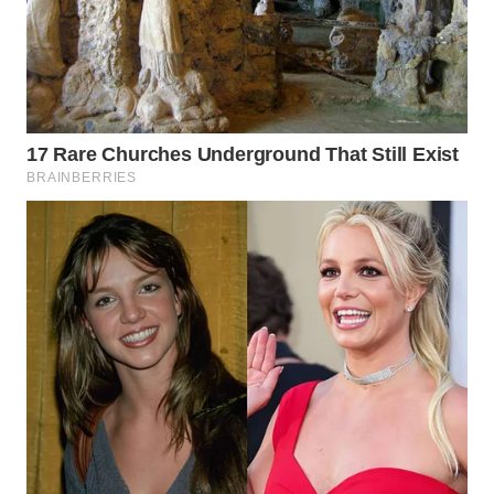
WAHANA
SPORT
WAHANA
UMKM
WAHANA
SELEB
WAHANA
PERSONA
WAHANA
OTOMOTIF
WAHANA
HEALTH