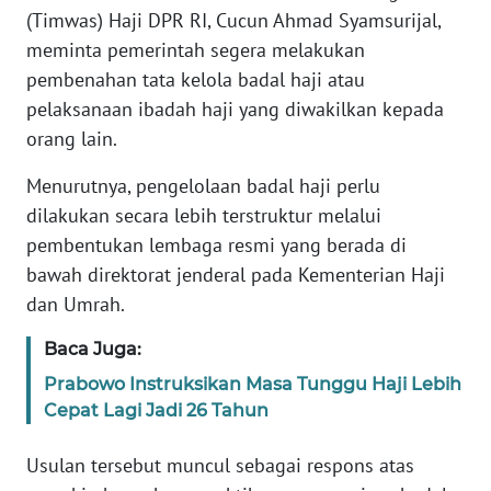
Informasi
(Timwas) Haji DPR RI, Cucun Ahmad Syamsurijal,
meminta pemerintah segera melakukan
INDEKS
pembenahan tata kelola badal haji atau
BERITA
pelaksanaan ibadah haji yang diwakilkan kepada
orang lain.
KONTAK
KAMI
Menurutnya, pengelolaan badal haji perlu
dilakukan secara lebih terstruktur melalui
INFO
IKLAN
pembentukan lembaga resmi yang berada di
bawah direktorat jenderal pada Kementerian Haji
TENTANG
dan Umrah.
KAMI
Baca Juga:
PEDOMAN
Prabowo Instruksikan Masa Tunggu Haji Lebih
MEDIA
Cepat Lagi Jadi 26 Tahun
SIBER
Usulan tersebut muncul sebagai respons atas
REDAKSI