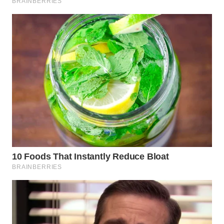
WN
INDRAMAYU
WN
KUNINGAN
WN
MAJALENGKA
WN
SUBANG
WN
SUKABUMI
WN
PURWAKARTA