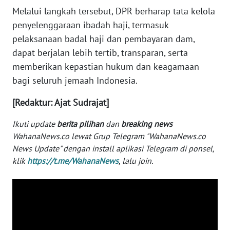
Melalui langkah tersebut, DPR berharap tata kelola
WN
KALTARA
penyelenggaraan ibadah haji, termasuk
pelaksanaan badal haji dan pembayaran dam,
WN
dapat berjalan lebih tertib, transparan, serta
KALSEL
memberikan kepastian hukum dan keagamaan
bagi seluruh jemaah Indonesia.
WN
KALTIM
[Redaktur: Ajat Sudrajat]
Ikuti update
berita pilihan
dan
breaking news
WN
SULSEL
WahanaNews.co lewat Grup Telegram "WahanaNews.co
News Update" dengan install aplikasi Telegram di ponsel,
klik
https://t.me/WahanaNews
, lalu join.
WN
GORONTALO
WN
SULUT