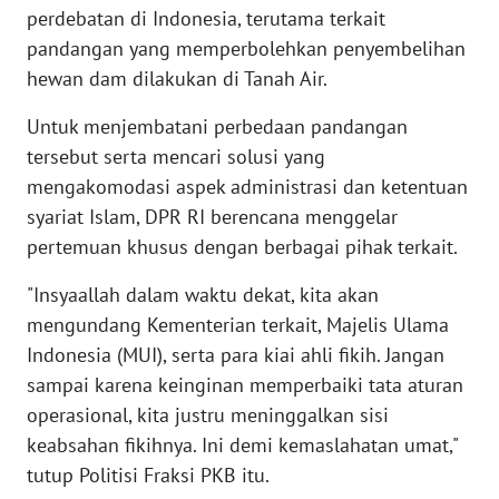
perdebatan di Indonesia, terutama terkait
WN
pandangan yang memperbolehkan penyembelihan
NUSANTARA
hewan dam dilakukan di Tanah Air.
WN
Untuk menjembatani perbedaan pandangan
JOGJA
tersebut serta mencari solusi yang
mengakomodasi aspek administrasi dan ketentuan
WN
syariat Islam, DPR RI berencana menggelar
JATIM
pertemuan khusus dengan berbagai pihak terkait.
WN
"Insyaallah dalam waktu dekat, kita akan
BALI
mengundang Kementerian terkait, Majelis Ulama
Indonesia (MUI), serta para kiai ahli fikih. Jangan
WN
KALBAR
sampai karena keinginan memperbaiki tata aturan
operasional, kita justru meninggalkan sisi
WN
keabsahan fikihnya. Ini demi kemaslahatan umat,"
KALTENG
tutup Politisi Fraksi PKB itu.