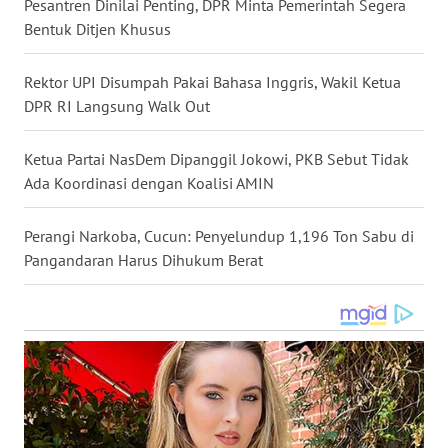
Pesantren Dinilai Penting, DPR Minta Pemerintah Segera
TAPANULI
Bentuk Ditjen Khusus
TENGAH
Rektor UPI Disumpah Pakai Bahasa Inggris, Wakil Ketua
WN DELI
DPR RI Langsung Walk Out
SERDANG
Ketua Partai NasDem Dipanggil Jokowi, PKB Sebut Tidak
WN
Ada Koordinasi dengan Koalisi AMIN
TEBING
TINGGI
Perangi Narkoba, Cucun: Penyelundup 1,196 Ton Sabu di
Pangandaran Harus Dihukum Berat
WN
PAKPAK
WN
KARAWANG
WN
BEKASI