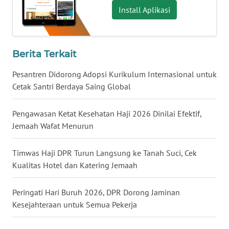
Install Aplikasi
WN
TAPANULI
SELATAN
Berita Terkait
WN
Pesantren Didorong Adopsi Kurikulum Internasional untuk
TANJUNG
Cetak Santri Berdaya Saing Global
LESUNG
Pengawasan Ketat Kesehatan Haji 2026 Dinilai Efektif,
WN
Jemaah Wafat Menurun
KARO
Timwas Haji DPR Turun Langsung ke Tanah Suci, Cek
WN
SIMALUNGUN
Kualitas Hotel dan Katering Jemaah
WN
Peringati Hari Buruh 2026, DPR Dorong Jaminan
LABUHANBATU
Kesejahteraan untuk Semua Pekerja
WN