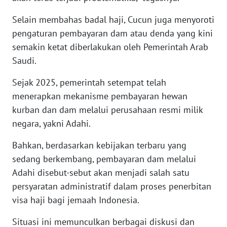
WN
Selain membahas badal haji, Cucun juga menyoroti
BABEL
pengaturan pembayaran dam atau denda yang kini
semakin ketat diberlakukan oleh Pemerintah Arab
WN
Saudi.
SUMBAR
Sejak 2025, pemerintah setempat telah
WN
menerapkan mekanisme pembayaran hewan
SUMSEL
kurban dan dam melalui perusahaan resmi milik
negara, yakni Adahi.
WN
BENGKULU
Bahkan, berdasarkan kebijakan terbaru yang
sedang berkembang, pembayaran dam melalui
WN
Adahi disebut-sebut akan menjadi salah satu
LAMPUNG
persyaratan administratif dalam proses penerbitan
visa haji bagi jemaah Indonesia.
WN
JATENG
Situasi ini memunculkan berbagai diskusi dan