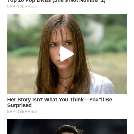
Wahana
Media
Group
WAHANA
NEWS
WAHANA
TANI
WAHANA
ADVOKAT
WAHANA
INFRASTRUKTUR
WAHANA
KONSUMEN