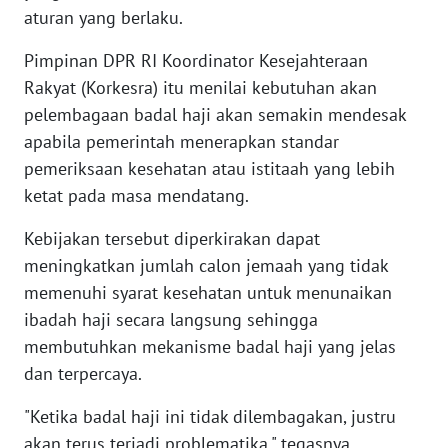
aturan yang berlaku.
WN
SERAMBI
Pimpinan DPR RI Koordinator Kesejahteraan
Rakyat (Korkesra) itu menilai kebutuhan akan
WN
pelembagaan badal haji akan semakin mendesak
JAMBI
apabila pemerintah menerapkan standar
pemeriksaan kesehatan atau istitaah yang lebih
WN
ketat pada masa mendatang.
SULTRA
Kebijakan tersebut diperkirakan dapat
WN
meningkatkan jumlah calon jemaah yang tidak
NTB
memenuhi syarat kesehatan untuk menunaikan
ibadah haji secara langsung sehingga
WN
membutuhkan mekanisme badal haji yang jelas
SULTENG
dan terpercaya.
WN
"Ketika badal haji ini tidak dilembagakan, justru
SULBAR
akan terus terjadi problematika," tegasnya.