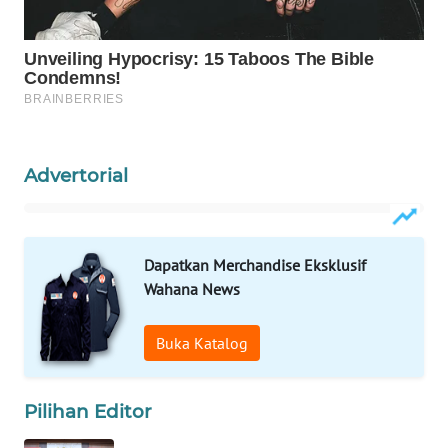
SIBARAGAS
NEWS
METRO
SIANTAR
NEWS
Advertorial
METRO
MEDAN
NEWS
Dapatkan Merchandise Eksklusif
Wahana News
METRO
JAKARTA
NEWS
Buka Katalog
KRT
NEWS
Pilihan Editor