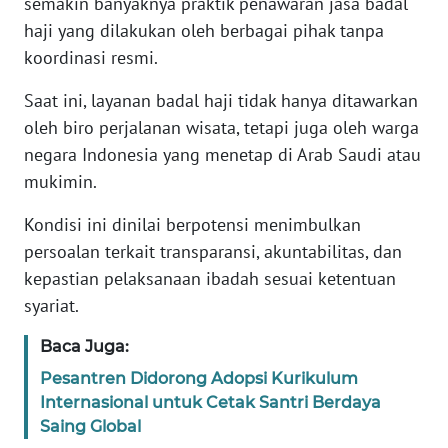
semakin banyaknya praktik penawaran jasa badal
haji yang dilakukan oleh berbagai pihak tanpa
KARIR
koordinasi resmi.
Saat ini, layanan badal haji tidak hanya ditawarkan
DISCLAIMER
oleh biro perjalanan wisata, tetapi juga oleh warga
Wahana
negara Indonesia yang menetap di Arab Saudi atau
News
mukimin.
Regional
Kondisi ini dinilai berpotensi menimbulkan
WN
persoalan terkait transparansi, akuntabilitas, dan
SUMUT
kepastian pelaksanaan ibadah sesuai ketentuan
syariat.
WN
JAKARTA
Baca Juga:
Pesantren Didorong Adopsi Kurikulum
WN
Internasional untuk Cetak Santri Berdaya
JABAR
Saing Global