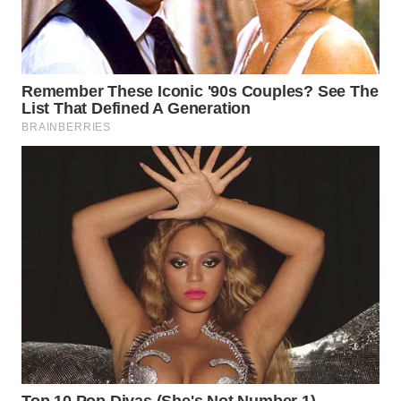
WN
NATUNA
WN
BINTAN
WN
MANDALIKA
WN
LIKUPANG
WN
LABUANBAJO
WN
BORNEO