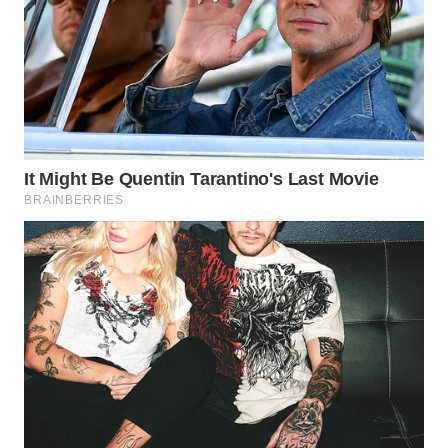
PORTAL
KONSUMEN
FORWAMKI
ALPERKLINAS
FORJASIDA
TAMBANG
NEWS
SITUNGIR
NEWS
SIDIKALANG
NEWS