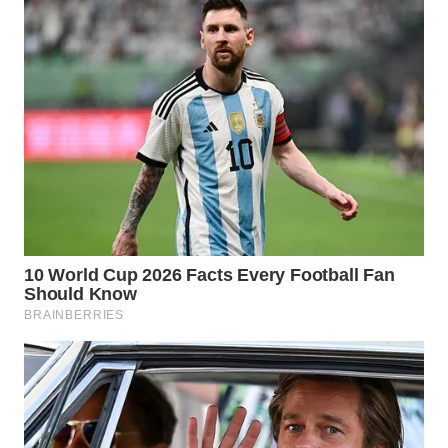
MAWAKA
ID
MARTABAT
NET
PLN
WATCH
MKLI
LPKKI
LKKI
KOPEKLIN