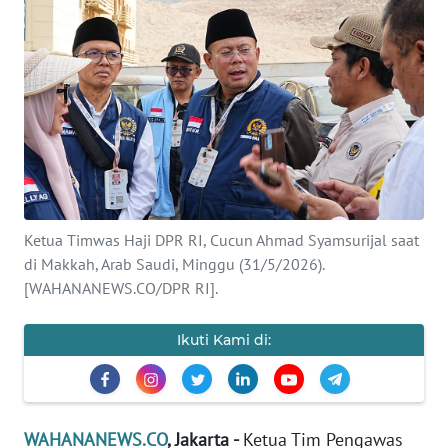
SAINS-TEKNO
KESEHATAN
INTERNASIONAL
SERBA-SERBI
PENDIDIKAN
Ketua Timwas Haji DPR RI, Cucun Ahmad Syamsurijal saat
di Makkah, Arab Saudi, Minggu (31/5/2026).
[WAHANANEWS.CO/DPR RI].
OLAHRAGA
Ikuti Kami di:
OPINI
EDITORIAL
WAHANANEWS.CO
, Jakarta -
Ketua Tim Pengawas