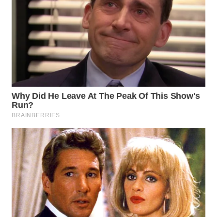
WN
PRIANGAN
TIMUR
WN
SEMARANG
WN
SOLO
WN
BOROBUDUR
WN
MADURA
WN
SURABAYA