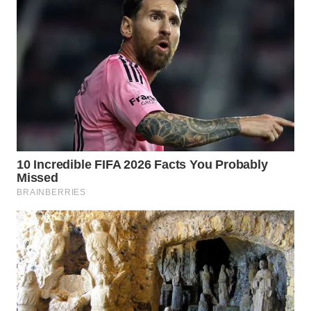
WAHANA
LISTRIK
WAHANA
TRAVEL
WAHANA
TV
WAHANANEWS
ID
WAHANANEWS
CO ID
WAHANANEWS
NET