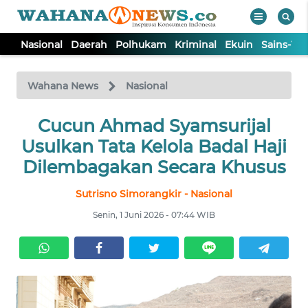
Nasional
Daerah
Polhukam
Kriminal
Ekuin
Sains-Te
WAHANA
Tutup
TV
Wahana News
Nasional
NASIONAL
Cucun Ahmad Syamsurijal
Usulkan Tata Kelola Badal Haji
DAERAH
Dilembagakan Secara Khusus
Sutrisno Simorangkir - Nasional
POLHUKAM
Senin, 1 Juni 2026 - 07:44 WIB
KRIMINAL
EKUIN