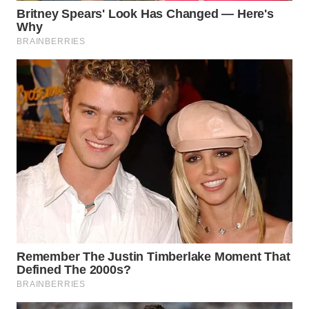
WAHANA
DESA
WISATA
LAPAK
WAHANA
Wahana
Network
KONSUMEN
LISTRIK
MASYARAKAT
KELISTRIKAN
WALINKI
ID