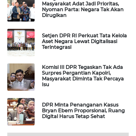
Masyarakat Adat Jadi Prioritas,
WAHANA
Nyoman Parta: Negara Tak Akan
DESA
Dirugikan
WISATA
LAPAK
Setjen DPR RI Perkuat Tata Kelola
Aset Negara Lewat Digitalisasi
WAHANA
Terintegrasi
Wahana
Network
Komisi III DPR Tegaskan Tak Ada
Surpres Pergantian Kapolri,
Masyarakat Diminta Tak Percaya
KONSUMEN
Isu
LISTRIK
MASYARAKAT
DPR Minta Penanganan Kasus
KELISTRIKAN
Bryan Ebem Proporsional, Ruang
Digital Harus Tetap Sehat
WALINKI
ID