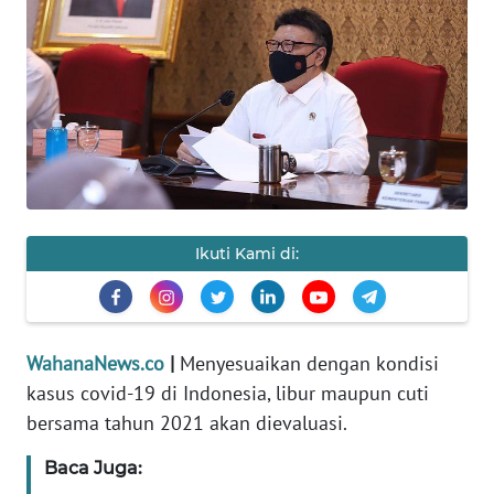
SAINS-TEKNO
KESEHATAN
INTERNASIONAL
SERBA-SERBI
Ikuti Kami di:
PENDIDIKAN
OLAHRAGA
WahanaNews.co
|
Menyesuaikan dengan kondisi
OPINI
kasus covid-19 di Indonesia, libur maupun cuti
bersama tahun 2021 akan dievaluasi.
EDITORIAL
Baca Juga: