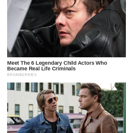
WN
BOGOR
WN
DEPOK
WN
TAPANULI
UTARA
WN
SAMOSIR
WN
PADANG
LAWAS