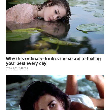
WN
NATUNA
WN
BINTAN
WN
MANDALIKA
WN
LIKUPANG
WN
LABUANBAJO
WN
BORNEO