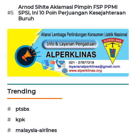
PORTAL
Arnod Sihite Aklamasi Pimpin FSP PPMI
KONSUMEN
#5
SPSI, Ini 10 Poin Perjuangan Kesejahteraan
Buruh
FORWAMKI
ALPERKLINAS
FORJASIDA
TAMBANG
NEWS
Trending
SITUNGIR
NEWS
#
ptsbs
#
kpk
SIDIKALANG
NEWS
#
malaysia-airlines