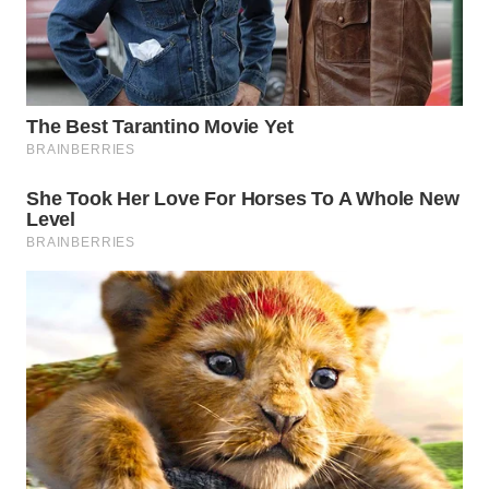
WN
SUMEDANG
WN
CIANJUR
WN
KEPULAUAN
SERIBU
WN
TANGERANG
WN
BINJAI
WN
CIREBON