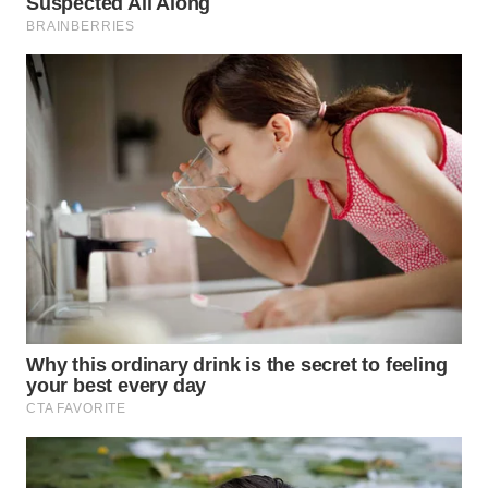
WN
PRIANGAN
TIMUR
WN
SEMARANG
WN
SOLO
WN
BOROBUDUR
WN
MADURA
WN
SURABAYA