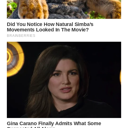
WN
INDRAMAYU
WN
KUNINGAN
WN
MAJALENGKA
WN
SUBANG
WN
SUKABUMI
WN
PURWAKARTA