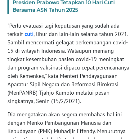
Informasi
Presiden Prabowo Tetapkan 10 Hari Cuti
Bersama ASN Tahun 2025
INDEKS
BERITA
"Perlu evaluasi lagi keputusan yang sudah ada
terkait
cuti
, libur dan lain-lain selama tahun 2021.
KONTAK
Sambil mencermati gelagat perkembangan covid-
KAMI
19 di wilayah Indonesia. Walaupun memang
tingkat kesembuhan pasien covid-19 meningkat
INFO
dan program vaksinasi dipacu cepat perencananya
IKLAN
oleh Kemenkes," kata Menteri Pendayagunaan
Aparatur Sipil Negara dan Reformasi Birokrasi
TENTANG
KAMI
(MenPANRB) Tjahjo Kumolo melalui pesan
singkatnya, Senin (15/2/2021).
PEDOMAN
Dia mengatakan akan segera membahas hal ini
MEDIA
SIBER
dengan Menko Pembangunan Manusia dan
Kebudayaan (PMK) Muhadjir Effendy. Menurutnya
REDAKSI