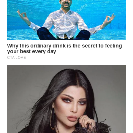
WN
MALUKU
WN
MALUT
WN
DAIRI
WN
DANAU
TOBA
WN
NIAS
WN
LANGKAT