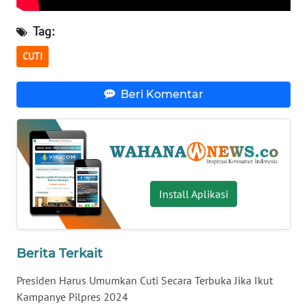
WN
Tag:
SERAMBI
CUTI
WN
JAMBI
Beri Komentar
WN
SULTRA
WN
NTB
Install Aplikasi
WN
SULTENG
Berita Terkait
WN
Presiden Harus Umumkan Cuti Secara Terbuka Jika Ikut
SULBAR
Kampanye Pilpres 2024