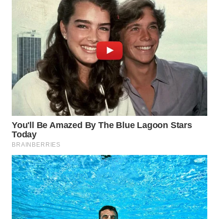
WN
KALTARA
WN
KALSEL
WN
KALTIM
WN
SULSEL
WN
GORONTALO
WN
SULUT