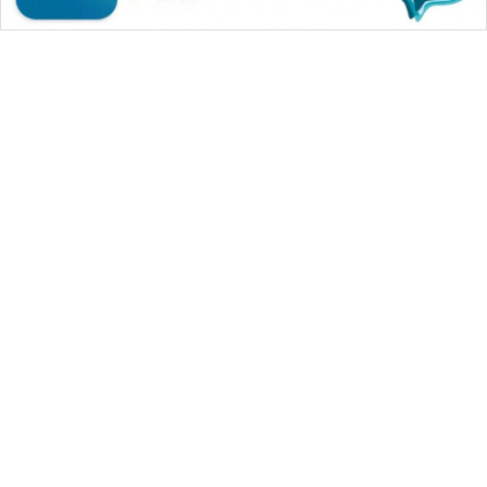
WAHANA MEDIA GROUP
|
|
|
WAHANA NEWS co
WAHANA TANI
WAHANA ADVOKAT
|
|
WAHANA INFRASTRUKTUR
WAHANA KONSUMEN
|
|
|
WAHANA LISTRIK
WAHANA TRAVEL
WAHANA TV
|
|
|
WAHANANEWS id
WAHANANEWS CO ID
WAHANANEWS NET
|
|
|
WAHANA SPORT ID
Wahana UMKM
Wahana Seleb
|
|
|
Wahana Persona
Wahana Otomotif
Wahana Health
|
Wahana Desa Wisata
Lapak Wahana