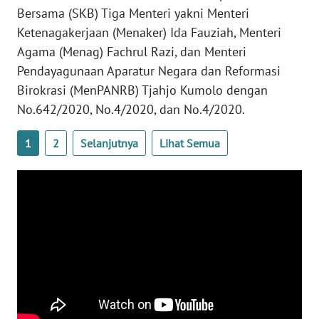
Bersama (SKB) Tiga Menteri yakni Menteri
WN
BANTEN
Ketenagakerjaan (Menaker) Ida Fauziah, Menteri
Agama (Menag) Fachrul Razi, dan Menteri
WN
Pendayagunaan Aparatur Negara dan Reformasi
NTT
Birokrasi (MenPANRB) Tjahjo Kumolo dengan
No.642/2020, No.4/2020, dan No.4/2020.
WN
KEPRI
1
2
Selanjutnya
Lihat Semua
WN
PAPUA
WN
PAPUA
BARAT
WN
RIAU