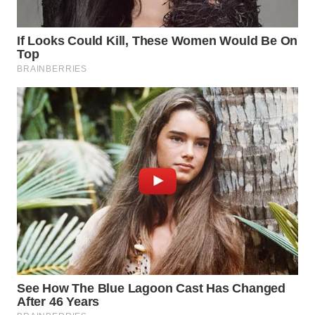
WN
TAPANULI
SELATAN
WN
TANJUNG
LESUNG
WN
KARO
WN
SIMALUNGUN
WN
LABUHANBATU
WN