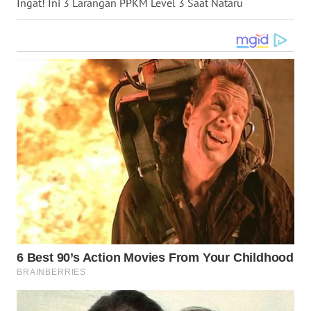
Ingat! Ini 3 Larangan PPKM Level 3 Saat Nataru
WN
NUSANTARA
WN
JOGJA
WN
JATIM
WN
BALI
WN
KALBAR
WN
KALTENG