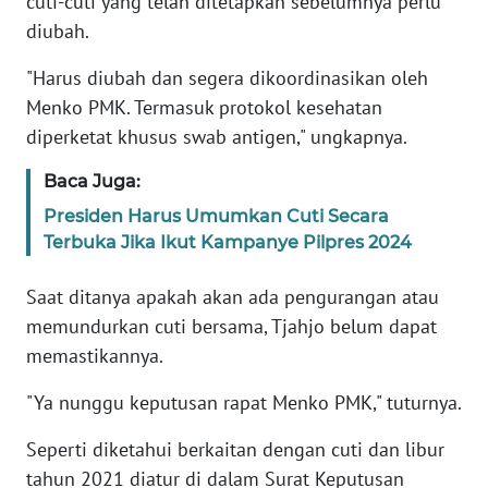
cuti-cuti yang telah ditetapkan sebelumnya perlu
diubah.
KARIR
"Harus diubah dan segera dikoordinasikan oleh
Menko PMK. Termasuk protokol kesehatan
DISCLAIMER
diperketat khusus swab antigen," ungkapnya.
Wahana
Baca Juga:
News
Regional
Presiden Harus Umumkan Cuti Secara
Terbuka Jika Ikut Kampanye Pilpres 2024
WN
SUMUT
Saat ditanya apakah akan ada pengurangan atau
memundurkan cuti bersama, Tjahjo belum dapat
WN
memastikannya.
JAKARTA
"Ya nunggu keputusan rapat Menko PMK," tuturnya.
WN
Seperti diketahui berkaitan dengan cuti dan libur
JABAR
tahun 2021 diatur di dalam Surat Keputusan