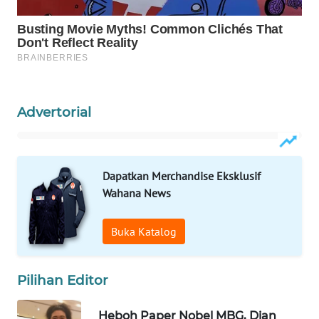
WAHANA
LISTRIK
WAHANA
TRAVEL
Advertorial
WAHANA
TV
Dapatkan Merchandise Eksklusif
WAHANANEWS
Wahana News
ID
Buka Katalog
WAHANANEWS
CO ID
Pilihan Editor
WAHANANEWS
NET
Heboh Paper Nobel MBG, Dian