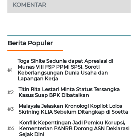
KOMENTAR
MAWAKA
ID
MARTABAT
NET
Berita Populer
PLN
Toga Sihite Sedunia dapat Apresiasi di
WATCH
Munas VIII FSP PPMI SPSI, Soroti
#1
Keberlangsungan Dunia Usaha dan
Lapangan Kerja
MKLI
Titin Rita Lestari Minta Status Tersangka
#2
LPKKI
Kasus Suap BPK Dibatalkan
Malaysia Jelaskan Kronologi Kopilot Lolos
#3
LKKI
Skrining KLIA Sebelum Ditangkap di Soetta
Konflik Kepentingan Jadi Pemicu Korupsi,
KOPEKLIN
#4
Kementerian PANRB Dorong ASN Deklarasi
Sejak Dini