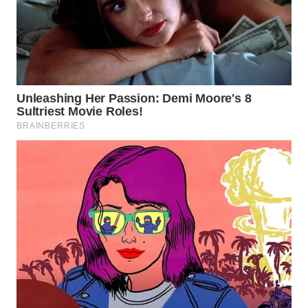
Wahana
Media
Group
WAHANA
NEWS
WAHANA
TANI
WAHANA
ADVOKAT
WAHANA
INFRASTRUKTUR
WAHANA
KONSUMEN