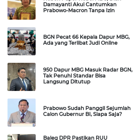
Damayanti Akui Cantumkan
WAHANA
Prabowo-Macron Tanpa Izin
SPORT
WAHANA
BGN Pecat 66 Kepala Dapur MBG,
UMKM
Ada yang Terlibat Judi Online
WAHANA
SELEB
950 Dapur MBG Masuk Radar BGN,
Tak Penuhi Standar Bisa
WAHANA
Langsung Ditutup
PERSONA
WAHANA
OTOMOTIF
Prabowo Sudah Panggil Sejumlah
Calon Gubernur BI, Siapa Saja?
WAHANA
HEALTH
Baleg DPR Pastikan RUU