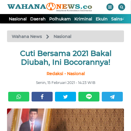
Nasional
Daerah
Polhukam
Kriminal
Ekuin
Sains-Te
WAHANA
Tutup
TV
Wahana News
Nasional
NASIONAL
Cuti Bersama 2021 Bakal
Diubah, Ini Bocorannya!
DAERAH
Redaksi - Nasional
Senin, 15 Februari 2021 - 14:23 WIB
POLHUKAM
KRIMINAL
EKUIN