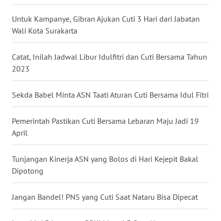
WN
Untuk Kampanye, Gibran Ajukan Cuti 3 Hari dari Jabatan
BABEL
Wali Kota Surakarta
WN
Catat, Inilah Jadwal Libur Idulfitri dan Cuti Bersama Tahun
SUMBAR
2023
WN
Sekda Babel Minta ASN Taati Aturan Cuti Bersama Idul Fitri
SUMSEL
Pemerintah Pastikan Cuti Bersama Lebaran Maju Jadi 19
WN
April
BENGKULU
Tunjangan Kinerja ASN yang Bolos di Hari Kejepit Bakal
WN
Dipotong
LAMPUNG
Jangan Bandel! PNS yang Cuti Saat Nataru Bisa Dipecat
WN
JATENG