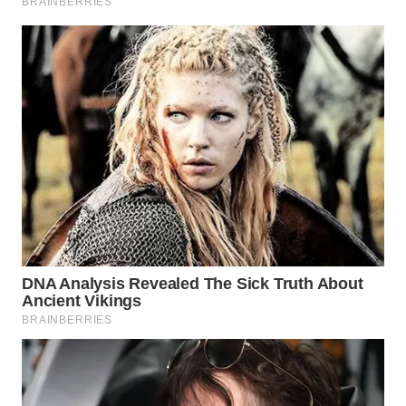
TAPANULI
TENGAH
WN DELI
SERDANG
WN
TEBING
TINGGI
WN
PAKPAK
WN
KARAWANG
WN
BEKASI