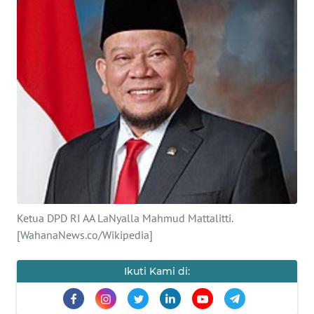
SAINS-TEKNO
KESEHATAN
INTERNASIONAL
SERBA-SERBI
PENDIDIKAN
OLAHRAGA
Ketua DPD RI AA LaNyalla Mahmud Mattalitti.
[WahanaNews.co/Wikipedia]
OPINI
Ikuti Kami di:
EDITORIAL