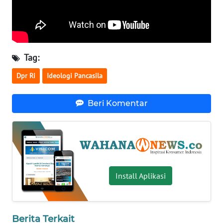
WN
BABEL
WN
Tag:
SUMBAR
Dpr Ri
Ideologi Pancasila
WN
SUMSEL
Beri Komentar
WN
BENGKULU
WN
LAMPUNG
Install Aplikasi
WN
JATENG
Berita Terkait