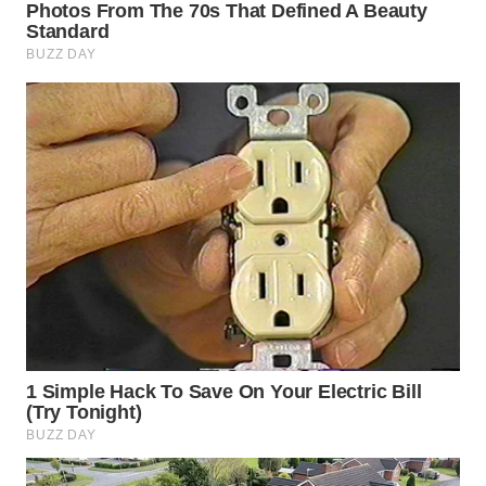
WN
SUMEDANG
WN
CIANJUR
WN
KEPULAUAN
SERIBU
WN
TANGERANG
WN
BINJAI
WN
CIREBON