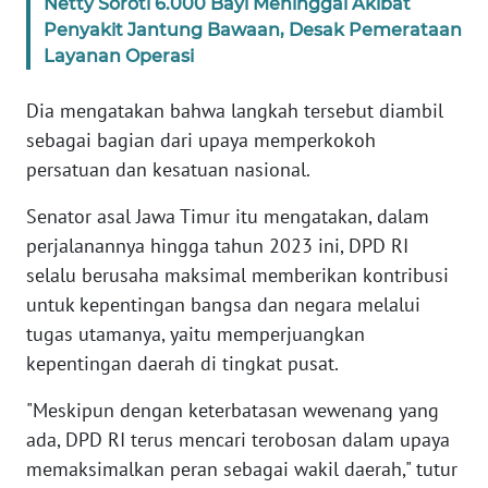
Netty Soroti 6.000 Bayi Meninggal Akibat
Penyakit Jantung Bawaan, Desak Pemerataan
KARIR
Layanan Operasi
Dia mengatakan bahwa langkah tersebut diambil
DISCLAIMER
sebagai bagian dari upaya memperkokoh
Wahana
persatuan dan kesatuan nasional.
News
Regional
Senator asal Jawa Timur itu mengatakan, dalam
perjalanannya hingga tahun 2023 ini, DPD RI
WN
selalu berusaha maksimal memberikan kontribusi
SUMUT
untuk kepentingan bangsa dan negara melalui
tugas utamanya, yaitu memperjuangkan
WN
kepentingan daerah di tingkat pusat.
JAKARTA
"Meskipun dengan keterbatasan wewenang yang
WN
ada, DPD RI terus mencari terobosan dalam upaya
JABAR
memaksimalkan peran sebagai wakil daerah," tutur