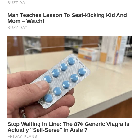
WN
TAPANULI
SELATAN
WN
TANJUNG
LESUNG
WN
KARO
WN
SIMALUNGUN
WN
LABUHANBATU
WN