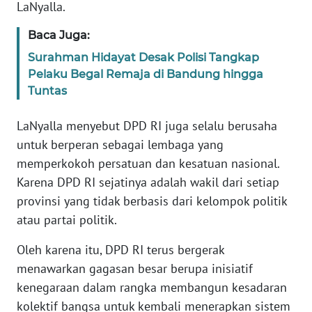
LaNyalla.
WN
BANTEN
Baca Juga:
Surahman Hidayat Desak Polisi Tangkap
WN
Pelaku Begal Remaja di Bandung hingga
NTT
Tuntas
WN
LaNyalla menyebut DPD RI juga selalu berusaha
KEPRI
untuk berperan sebagai lembaga yang
memperkokoh persatuan dan kesatuan nasional.
WN
Karena DPD RI sejatinya adalah wakil dari setiap
PAPUA
provinsi yang tidak berbasis dari kelompok politik
WN
atau partai politik.
PAPUA
BARAT
Oleh karena itu, DPD RI terus bergerak
menawarkan gagasan besar berupa inisiatif
WN
kenegaraan dalam rangka membangun kesadaran
RIAU
kolektif bangsa untuk kembali menerapkan sistem