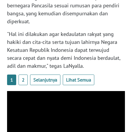
bernegara Pancasila sesuai rumusan para pendiri
WN
bangsa, yang kemudian disempurnakan dan
SERAMBI
diperkuat.
WN
"Hal ini dilakukan agar kedaulatan rakyat yang
JAMBI
hakiki dan cita-cita serta tujuan lahirnya Negara
Kesatuan Republik Indonesia dapat terwujud
WN
secara cepat dan nyata demi Indonesia berdaulat,
SULTRA
adil dan makmur," tegas LaNyalla.
WN
1
2
Selanjutnya
Lihat Semua
NTB
WN
SULTENG
WN
SULBAR