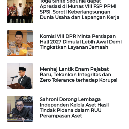
Toga Sihite Sedunia dapat
Apresiasi di Munas VIII FSP PPMI
WAHANA
SPSI, Soroti Keberlangsungan
SPORT
Dunia Usaha dan Lapangan Kerja
WAHANA
UMKM
Komisi VIII DPR Minta Persiapan
Haji 2027 Dimulai Lebih Awal Demi
Tingkatkan Layanan Jemaah
WAHANA
SELEB
Menhaj Lantik Enam Pejabat
WAHANA
Baru, Tekankan Integritas dan
PERSONA
Zero Tolerance terhadap Korupsi
WAHANA
OTOMOTIF
Sahroni Dorong Lembaga
Independen Kelola Aset Hasil
Tindak Pidana dalam RUU
WAHANA
Perampasan Aset
HEALTH