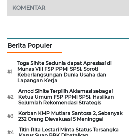
WAHANA
KOMENTAR
DESA
WISATA
LAPAK
WAHANA
Berita Populer
Wahana
Network
Toga Sihite Sedunia dapat Apresiasi di
Munas VIII FSP PPMI SPSI, Soroti
#1
Keberlangsungan Dunia Usaha dan
KONSUMEN
Lapangan Kerja
LISTRIK
Arnod Sihite Terpilih Aklamasi sebagai
#2
Ketua Umum FSP PPMI SPSI, Hasilkan
MASYARAKAT
Sejumlah Rekomendasi Strategis
KELISTRIKAN
Korban KMP Mutiara Santosa 2, Sebanyak
#3
232 Orang Dievakuasi 5 Meninggal
WALINKI
Titin Rita Lestari Minta Status Tersangka
ID
#4
Kasus Suap BPK Dibatalkan