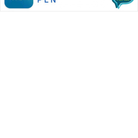
WAHANA MEDIA GROUP
|
|
|
WAHANA NEWS co
WAHANA TANI
WAHANA ADVOKAT
|
|
WAHANA INFRASTRUKTUR
WAHANA KONSUMEN
|
|
|
WAHANA LISTRIK
WAHANA TRAVEL
WAHANA TV
|
|
|
WAHANANEWS id
WAHANANEWS CO ID
WAHANANEWS NET
|
|
|
WAHANA SPORT ID
Wahana UMKM
Wahana Seleb
|
|
|
Wahana Persona
Wahana Otomotif
Wahana Health
|
Wahana Desa Wisata
Lapak Wahana