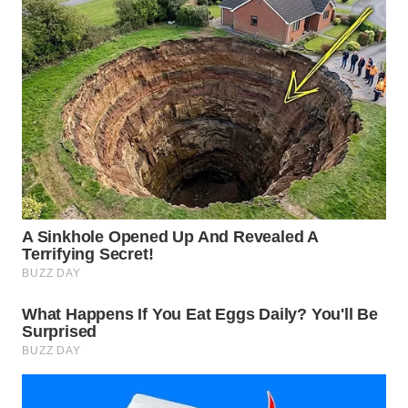
WN
INDRAMAYU
WN
KUNINGAN
WN
MAJALENGKA
WN
SUBANG
WN
SUKABUMI
WN
PURWAKARTA