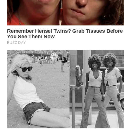
WN
BOGOR
WN
DEPOK
WN
TAPANULI
UTARA
WN
SAMOSIR
WN
PADANG
LAWAS