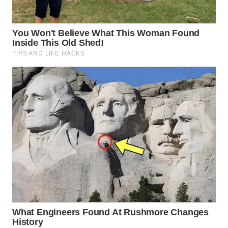
WN
MALUKU
WN
MALUT
WN
DAIRI
WN
DANAU
TOBA
WN
NIAS
WN
LANGKAT