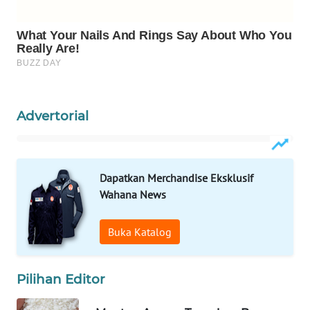
Wahana
Media
Group
WAHANA
NEWS
Advertorial
WAHANA
TANI
WAHANA
Dapatkan Merchandise Eksklusif
ADVOKAT
Wahana News
WAHANA
Buka Katalog
INFRASTRUKTUR
Pilihan Editor
WAHANA
KONSUMEN