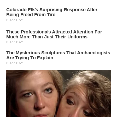
TAPANULI
TENGAH
WN DELI
SERDANG
WN
TEBING
TINGGI
WN
PAKPAK
WN
KARAWANG
WN
BEKASI