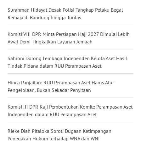
WN
Surahman Hidayat Desak Polisi Tangkap Pelaku Begal
NUSANTARA
Remaja di Bandung hingga Tuntas
WN
Komisi VIII DPR Minta Persiapan Haji 2027 Dimulai Lebih
JOGJA
Awal Demi Tingkatkan Layanan Jemaah
WN
Sahroni Dorong Lembaga Independen Kelola Aset Hasil
JATIM
Tindak Pidana dalam RUU Perampasan Aset
WN
Hinca Panjaitan: RUU Perampasan Aset Harus Atur
BALI
Pengelolaan, Bukan Sekadar Penyitaan
WN
Komisi III DPR Kaji Pembentukan Komite Perampasan Aset
KALBAR
Independen dalam RUU Perampasan Aset
WN
Rieke Diah Pitaloka Soroti Dugaan Ketimpangan
KALTENG
Penegakan Hukum terhadap WNA dan WNI