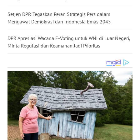
WN
KALTARA
Setjen DPR Tegaskan Peran Strategis Pers dalam
Mengawal Demokrasi dan Indonesia Emas 2045
WN
KALSEL
DPR Apresiasi Wacana E-Voting untuk WNI di Luar Negeri,
Minta Regulasi dan Keamanan Jadi Prioritas
WN
KALTIM
WN
SULSEL
WN
GORONTALO
WN
SULUT