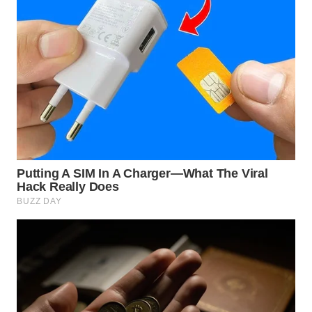
WN
PRIANGAN
TIMUR
WN
SEMARANG
WN
SOLO
WN
BOROBUDUR
WN
MADURA
WN
SURABAYA