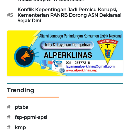
Konflik Kepentingan Jadi Pemicu Korupsi,
MAWAKA
#5
Kementerian PANRB Dorong ASN Deklarasi
ID
Sejak Dini
MARTABAT
NET
PLN
WATCH
MKLI
Trending
LPKKI
LKKI
#
ptsbs
#
fsp-ppmi-spsi
KOPEKLIN
#
kmp