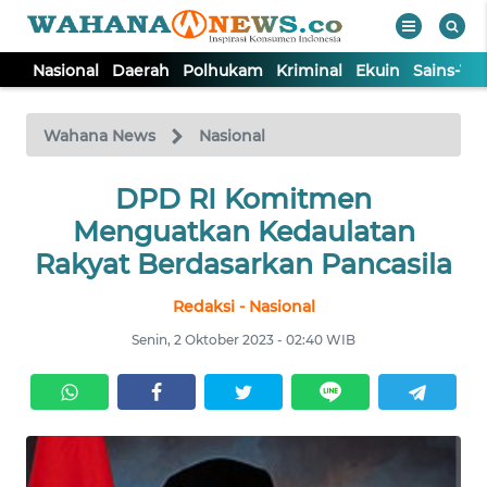
Nasional
Daerah
Polhukam
Kriminal
Ekuin
Sains-Te
WAHANA
Tutup
TV
Wahana News
Nasional
NASIONAL
DPD RI Komitmen
Menguatkan Kedaulatan
DAERAH
Rakyat Berdasarkan Pancasila
Redaksi - Nasional
POLHUKAM
Senin, 2 Oktober 2023 - 02:40 WIB
KRIMINAL
EKUIN