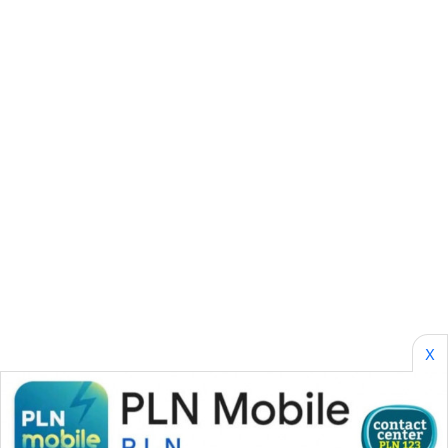
SONYA
ASA
NEWS
X