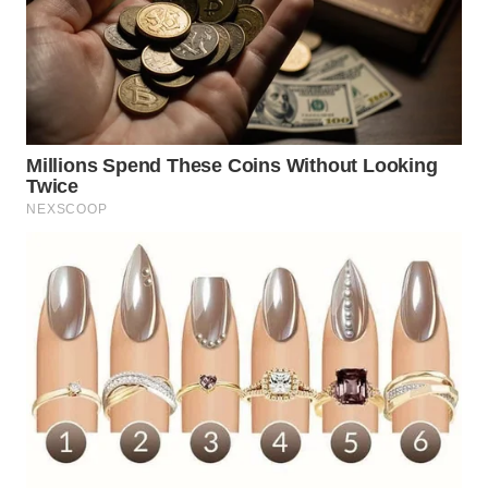
WN
NATUNA
WN
BINTAN
WN
MANDALIKA
WN
LIKUPANG
WN
LABUANBAJO
WN
BORNEO