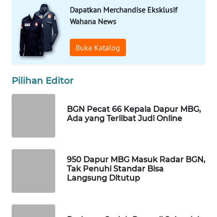
Dapatkan Merchandise Eksklusif
WAHANA
Wahana News
SPORT
Buka Katalog
WAHANA
UMKM
Pilihan Editor
WAHANA
SELEB
BGN Pecat 66 Kepala Dapur MBG,
Ada yang Terlibat Judi Online
WAHANA
PERSONA
WAHANA
950 Dapur MBG Masuk Radar BGN,
OTOMOTIF
Tak Penuhi Standar Bisa
Langsung Ditutup
WAHANA
HEALTH