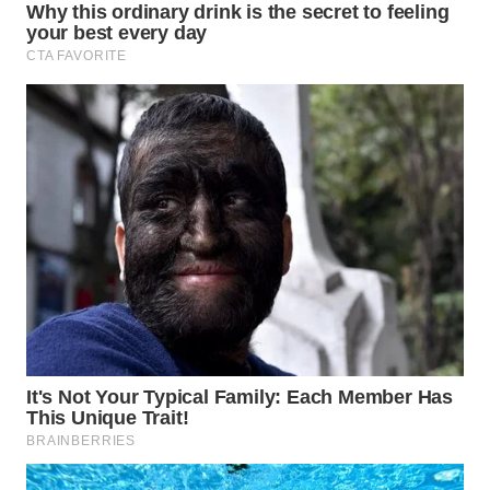
Wahana
Media
Group
WAHANA
NEWS
WAHANA
TANI
WAHANA
ADVOKAT
WAHANA
INFRASTRUKTUR
WAHANA
KONSUMEN