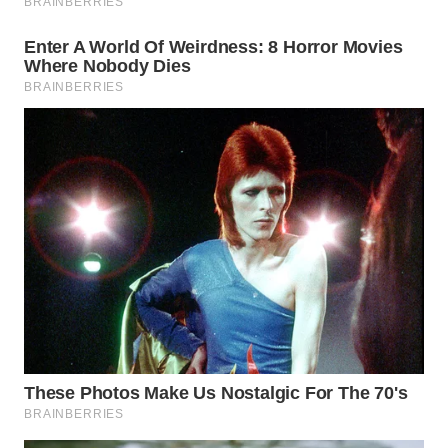
WN
MALUKU
WN
MALUT
WN
DAIRI
WN
DANAU
TOBA
WN
NIAS
WN
LANGKAT