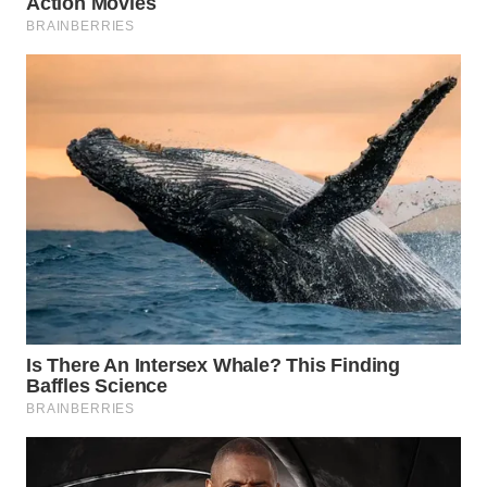
WN
SUMEDANG
WN
CIANJUR
WN
KEPULAUAN
SERIBU
WN
TANGERANG
WN
BINJAI
WN
CIREBON