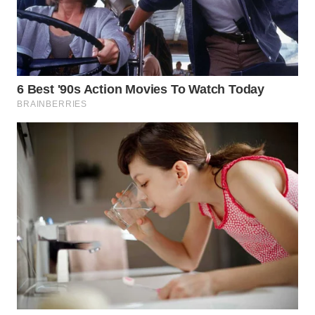
WN
NATUNA
WN
BINTAN
WN
MANDALIKA
WN
LIKUPANG
WN
LABUANBAJO
WN
BORNEO