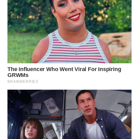
WN
PRIANGAN
TIMUR
WN
SEMARANG
WN
SOLO
WN
BOROBUDUR
WN
MADURA
WN
SURABAYA