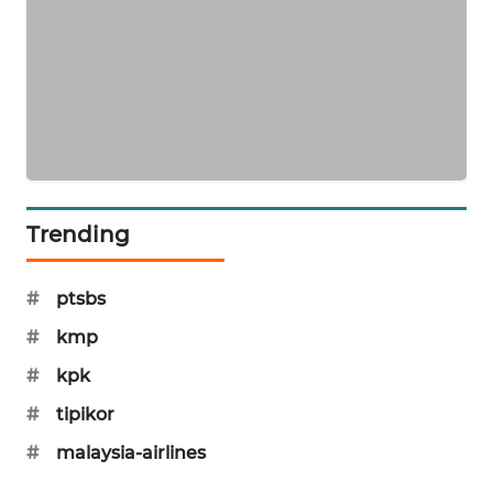
SIBARAGAS
NEWS
METRO
SIANTAR
NEWS
METRO
Trending
MEDAN
NEWS
#
ptsbs
METRO
#
kmp
JAKARTA
NEWS
#
kpk
#
tipikor
KRT
NEWS
#
malaysia-airlines