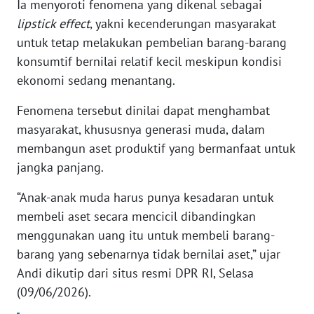
Ia menyoroti fenomena yang dikenal sebagai
lipstick effect
, yakni kecenderungan masyarakat
KARIR
untuk tetap melakukan pembelian barang-barang
konsumtif bernilai relatif kecil meskipun kondisi
DISCLAIMER
ekonomi sedang menantang.
Wahana
Fenomena tersebut dinilai dapat menghambat
News
masyarakat, khususnya generasi muda, dalam
Regional
membangun aset produktif yang bermanfaat untuk
jangka panjang.
WN
SUMUT
“Anak-anak muda harus punya kesadaran untuk
membeli aset secara mencicil dibandingkan
WN
menggunakan uang itu untuk membeli barang-
JAKARTA
barang yang sebenarnya tidak bernilai aset,” ujar
Andi dikutip dari situs resmi DPR RI, Selasa
WN
JABAR
(09/06/2026).