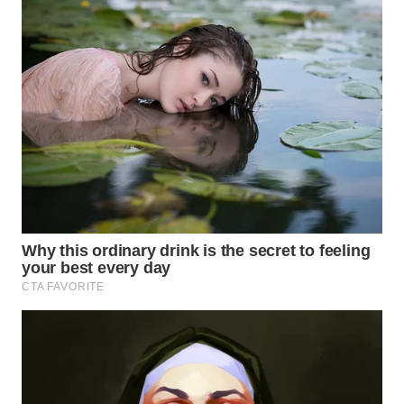
WN
TAPANULI
SELATAN
WN
TANJUNG
LESUNG
WN
KARO
WN
SIMALUNGUN
WN
LABUHANBATU
WN