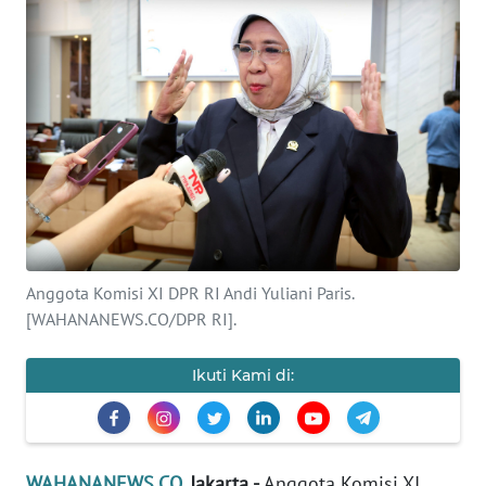
SAINS-TEKNO
KESEHATAN
INTERNASIONAL
SERBA-SERBI
PENDIDIKAN
Anggota Komisi XI DPR RI Andi Yuliani Paris.
OLAHRAGA
[WAHANANEWS.CO/DPR RI].
OPINI
Ikuti Kami di:
EDITORIAL
WAHANANEWS.CO
, Jakarta -
Anggota Komisi XI