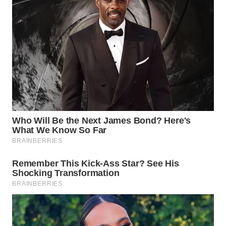
WN
INDRAMAYU
WN
KUNINGAN
WN
MAJALENGKA
WN
SUBANG
WN
SUKABUMI
WN
PURWAKARTA