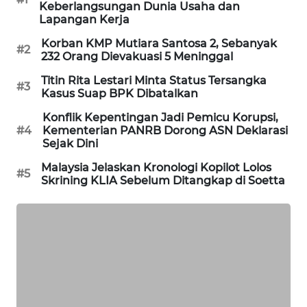
Keberlangsungan Dunia Usaha dan
PORTAL
Lapangan Kerja
KONSUMEN
Korban KMP Mutiara Santosa 2, Sebanyak
#2
232 Orang Dievakuasi 5 Meninggal
FORWAMKI
Titin Rita Lestari Minta Status Tersangka
#3
Kasus Suap BPK Dibatalkan
ALPERKLINAS
Konflik Kepentingan Jadi Pemicu Korupsi,
#4
Kementerian PANRB Dorong ASN Deklarasi
FORJASIDA
Sejak Dini
Malaysia Jelaskan Kronologi Kopilot Lolos
TAMBANG
#5
Skrining KLIA Sebelum Ditangkap di Soetta
NEWS
SITUNGIR
NEWS
SIDIKALANG
NEWS