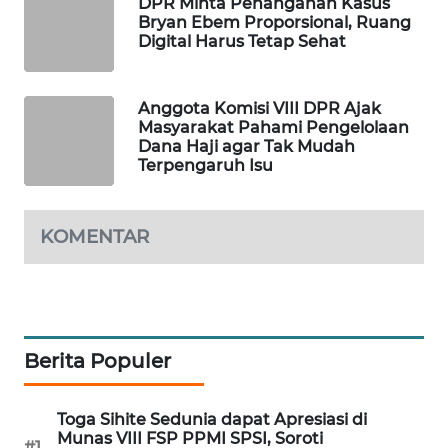
DPR Minta Penanganan Kasus
Bryan Ebem Proporsional, Ruang
MAWAKA
Digital Harus Tetap Sehat
ID
Anggota Komisi VIII DPR Ajak
MARTABAT
Masyarakat Pahami Pengelolaan
NET
Dana Haji agar Tak Mudah
Terpengaruh Isu
PLN
WATCH
KOMENTAR
MKLI
LPKKI
Berita Populer
LKKI
KOPEKLIN
Toga Sihite Sedunia dapat Apresiasi di
Munas VIII FSP PPMI SPSI, Soroti
#1