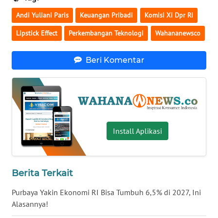
WN
Andi Yuliani Paris
Keuangan Pribadi
Komisi Xi Dpr Ri
BABEL
Lipstick Effect
Perkembangan Teknologi
Wahananewsco
WN
Beri Komentar
SUMBAR
WN
SUMSEL
WN
Install Aplikasi
BENGKULU
WN
LAMPUNG
Berita Terkait
Purbaya Yakin Ekonomi RI Bisa Tumbuh 6,5% di 2027, Ini
WN
Alasannya!
JATENG