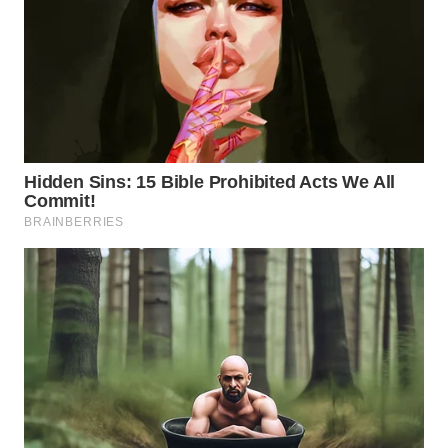
TAPANULI
TENGAH
WN DELI
SERDANG
WN
TEBING
TINGGI
WN
PAKPAK
WN
KARAWANG
WN
BEKASI