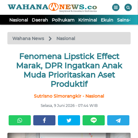
Nasional
Daerah
Polhukam
Kriminal
Ekuin
Sains-Te
WAHANA
Tutup
TV
Wahana News
Nasional
NASIONAL
Fenomena Lipstick Effect
Marak, DPR Ingatkan Anak
DAERAH
Muda Prioritaskan Aset
Produktif
POLHUKAM
Sutrisno Simorangkir - Nasional
Selasa, 9 Juni 2026 - 07:44 WIB
KRIMINAL
EKUIN