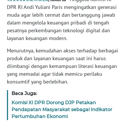
Informasi
DPR RI Andi Yuliani Paris mengingatkan generasi
muda agar lebih cermat dan bertanggung jawab
INDEKS
BERITA
dalam mengelola keuangan pribadi di tengah
pesatnya perkembangan teknologi digital dan
KONTAK
layanan keuangan modern.
KAMI
Menurutnya, kemudahan akses terhadap berbagai
INFO
produk dan layanan keuangan saat ini harus
IKLAN
diimbangi dengan kemampuan literasi keuangan
yang memadai agar tidak memicu perilaku
TENTANG
konsumtif yang berlebihan.
KAMI
Baca Juga:
PEDOMAN
Komisi XI DPR Dorong DJP Petakan
MEDIA
Pendapatan Masyarakat sebagai Indikator
SIBER
Pertumbuhan Ekonomi
REDAKSI