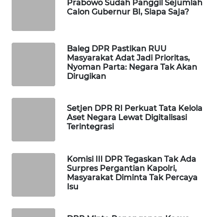
Prabowo Sudah Panggil Sejumlah
WAHANA
Calon Gubernur BI, Siapa Saja?
DESA
WISATA
Baleg DPR Pastikan RUU
LAPAK
Masyarakat Adat Jadi Prioritas,
WAHANA
Nyoman Parta: Negara Tak Akan
Dirugikan
Wahana
Network
Setjen DPR RI Perkuat Tata Kelola
Aset Negara Lewat Digitalisasi
KONSUMEN
Terintegrasi
LISTRIK
Komisi III DPR Tegaskan Tak Ada
MASYARAKAT
Surpres Pergantian Kapolri,
KELISTRIKAN
Masyarakat Diminta Tak Percaya
Isu
WALINKI
ID