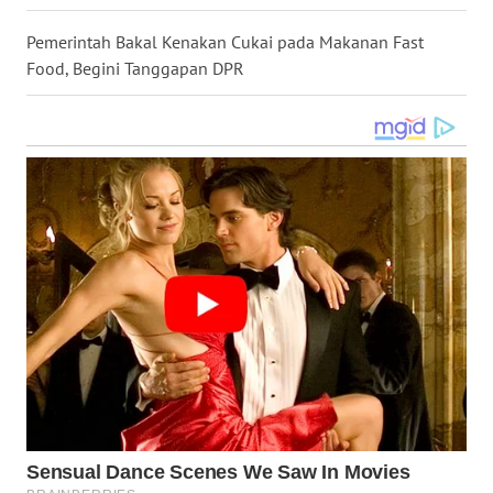
WN
Pemerintah Bakal Kenakan Cukai pada Makanan Fast
KALTARA
Food, Begini Tanggapan DPR
WN
KALSEL
WN
KALTIM
WN
SULSEL
WN
GORONTALO
WN
SULUT