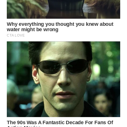
WN
BOGOR
WN
DEPOK
WN
TAPANULI
UTARA
WN
SAMOSIR
WN
PADANG
LAWAS