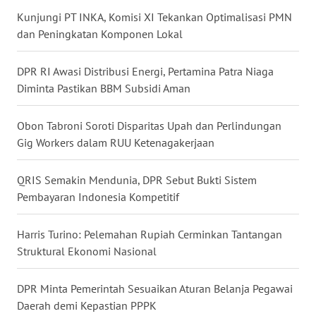
Kunjungi PT INKA, Komisi XI Tekankan Optimalisasi PMN
WN
NUSANTARA
dan Peningkatan Komponen Lokal
WN
DPR RI Awasi Distribusi Energi, Pertamina Patra Niaga
JOGJA
Diminta Pastikan BBM Subsidi Aman
WN
Obon Tabroni Soroti Disparitas Upah dan Perlindungan
JATIM
Gig Workers dalam RUU Ketenagakerjaan
WN
QRIS Semakin Mendunia, DPR Sebut Bukti Sistem
BALI
Pembayaran Indonesia Kompetitif
WN
Harris Turino: Pelemahan Rupiah Cerminkan Tantangan
KALBAR
Struktural Ekonomi Nasional
WN
DPR Minta Pemerintah Sesuaikan Aturan Belanja Pegawai
KALTENG
Daerah demi Kepastian PPPK