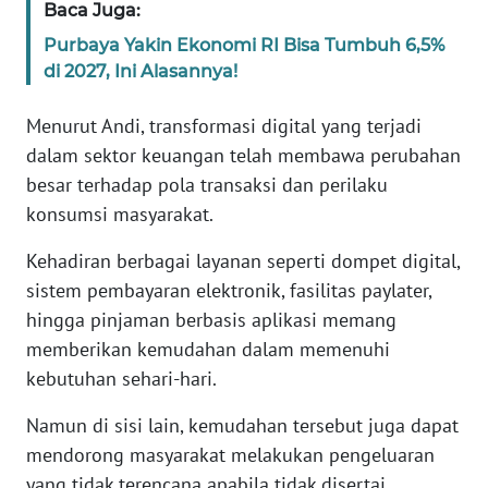
Baca Juga:
WN
BANTEN
Purbaya Yakin Ekonomi RI Bisa Tumbuh 6,5%
di 2027, Ini Alasannya!
WN
NTT
Menurut Andi, transformasi digital yang terjadi
dalam sektor keuangan telah membawa perubahan
WN
besar terhadap pola transaksi dan perilaku
KEPRI
konsumsi masyarakat.
Kehadiran berbagai layanan seperti dompet digital,
WN
PAPUA
sistem pembayaran elektronik, fasilitas paylater,
hingga pinjaman berbasis aplikasi memang
WN
memberikan kemudahan dalam memenuhi
PAPUA
kebutuhan sehari-hari.
BARAT
Namun di sisi lain, kemudahan tersebut juga dapat
WN
mendorong masyarakat melakukan pengeluaran
RIAU
yang tidak terencana apabila tidak disertai