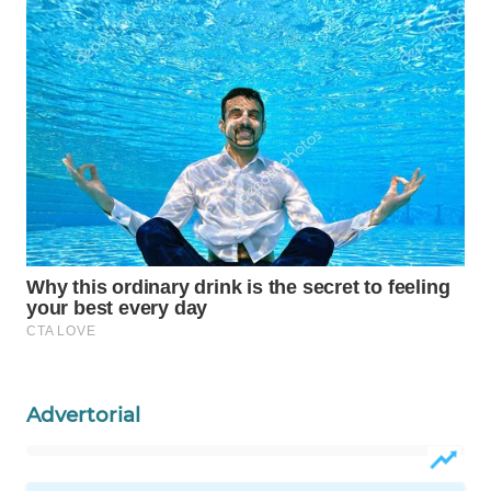
WAHANA
LISTRIK
WAHANA
TRAVEL
WAHANA
TV
WAHANANEWS
ID
WAHANANEWS
CO ID
Advertorial
WAHANANEWS
NET