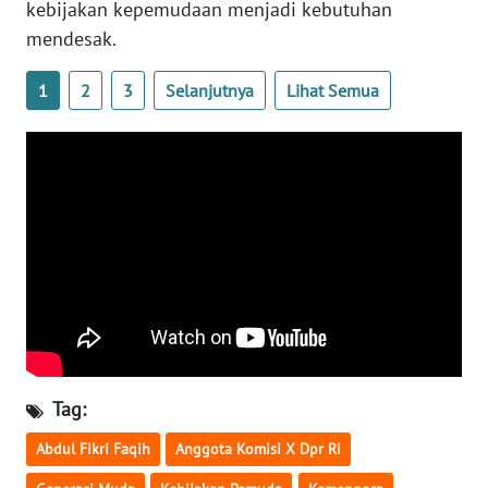
kebijakan kepemudaan menjadi kebutuhan
WN
mendesak.
SERAMBI
1
2
3
Selanjutnya
Lihat Semua
WN
JAMBI
WN
SULTRA
WN
NTB
WN
SULTENG
Tag:
WN
Abdul Fikri Faqih
Anggota Komisi X Dpr Ri
SULBAR