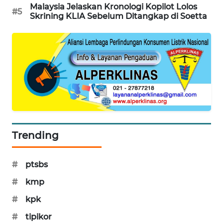
Malaysia Jelaskan Kronologi Kopilot Lolos
#5
SIBARAGAS
Skrining KLIA Sebelum Ditangkap di Soetta
NEWS
METRO
SIANTAR
NEWS
METRO
MEDAN
NEWS
Trending
METRO
JAKARTA
#
ptsbs
NEWS
#
kmp
KRT
#
kpk
NEWS
#
tipikor