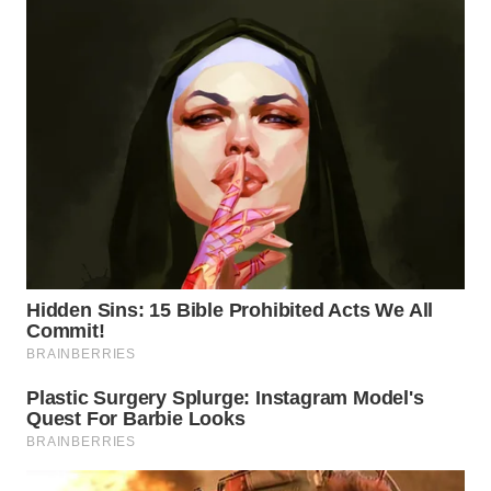
WN
MALUKU
WN
MALUT
WN
DAIRI
WN
DANAU
TOBA
WN
NIAS
WN
LANGKAT