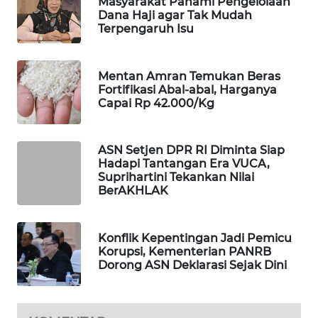
Masyarakat Pahami Pengelolaan
Dana Haji agar Tak Mudah
MAWAKA
Terpengaruh Isu
ID
Mentan Amran Temukan Beras
MARTABAT
Fortifikasi Abal-abal, Harganya
NET
Capai Rp 42.000/Kg
PLN
WATCH
ASN Setjen DPR RI Diminta Siap
Hadapi Tantangan Era VUCA,
Suprihartini Tekankan Nilai
MKLI
BerAKHLAK
LPKKI
Konflik Kepentingan Jadi Pemicu
Korupsi, Kementerian PANRB
LKKI
Dorong ASN Deklarasi Sejak Dini
KOPEKLIN