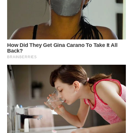
TAPANULI
TENGAH
WN DELI
SERDANG
WN
TEBING
TINGGI
WN
PAKPAK
WN
KARAWANG
WN
BEKASI