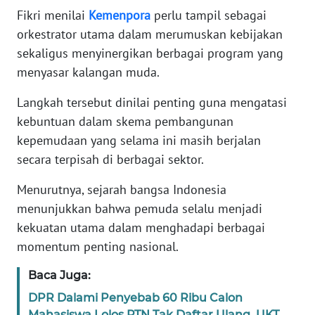
Fikri menilai
Kemenpora
perlu tampil sebagai
orkestrator utama dalam merumuskan kebijakan
KARIR
sekaligus menyinergikan berbagai program yang
DISCLAIMER
menyasar kalangan muda.
Langkah tersebut dinilai penting guna mengatasi
Wahana
News
kebuntuan dalam skema pembangunan
Regional
kepemudaan yang selama ini masih berjalan
secara terpisah di berbagai sektor.
WN
SUMUT
Menurutnya, sejarah bangsa Indonesia
menunjukkan bahwa pemuda selalu menjadi
WN
kekuatan utama dalam menghadapi berbagai
JAKARTA
momentum penting nasional.
WN
Baca Juga:
JABAR
DPR Dalami Penyebab 60 Ribu Calon
Mahasiswa Lolos PTN Tak Daftar Ulang, UKT