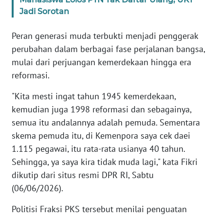
WN
Jadi Sorotan
BANTEN
Peran generasi muda terbukti menjadi penggerak
WN
perubahan dalam berbagai fase perjalanan bangsa,
NTT
mulai dari perjuangan kemerdekaan hingga era
reformasi.
WN
KEPRI
"Kita mesti ingat tahun 1945 kemerdekaan,
kemudian juga 1998 reformasi dan sebagainya,
WN
semua itu andalannya adalah pemuda. Sementara
PAPUA
skema pemuda itu, di Kemenpora saya cek daei
1.115 pegawai, itu rata-rata usianya 40 tahun.
WN
Sehingga, ya saya kira tidak muda lagi," kata Fikri
PAPUA
BARAT
dikutip dari situs resmi DPR RI, Sabtu
(06/06/2026).
WN
Politisi Fraksi PKS tersebut menilai penguatan
RIAU