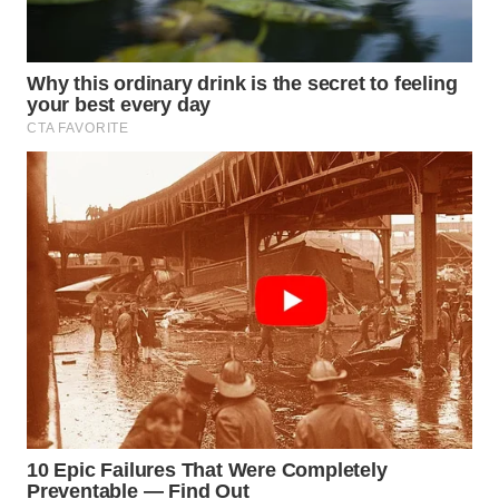
WN
PRIANGAN
TIMUR
WN
SEMARANG
WN
SOLO
WN
BOROBUDUR
WN
MADURA
WN
SURABAYA