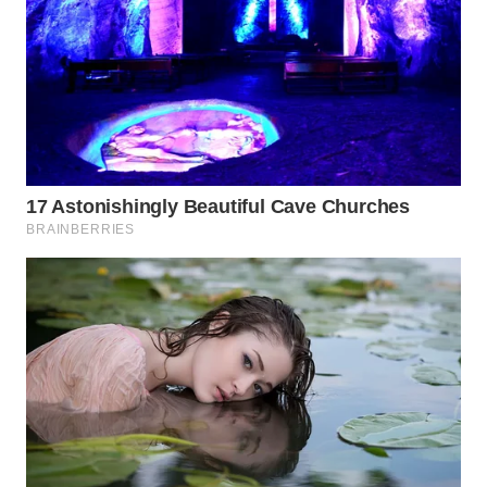
WN
INDRAMAYU
WN
KUNINGAN
WN
MAJALENGKA
WN
SUBANG
WN
SUKABUMI
WN
PURWAKARTA