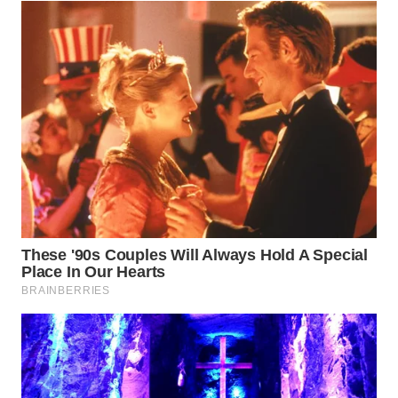
WN
SUMEDANG
WN
CIANJUR
WN
KEPULAUAN
SERIBU
WN
TANGERANG
WN
BINJAI
WN
CIREBON