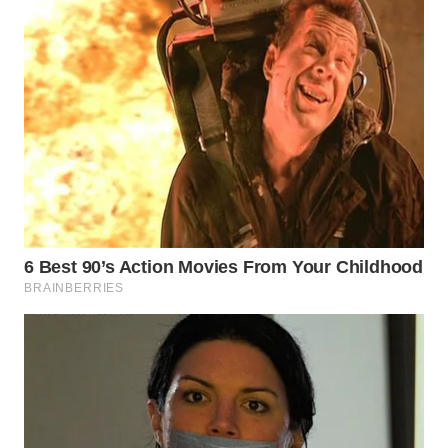
WN
TAPANULI
SELATAN
WN
TANJUNG
LESUNG
WN
KARO
WN
SIMALUNGUN
WN
LABUHANBATU
WN