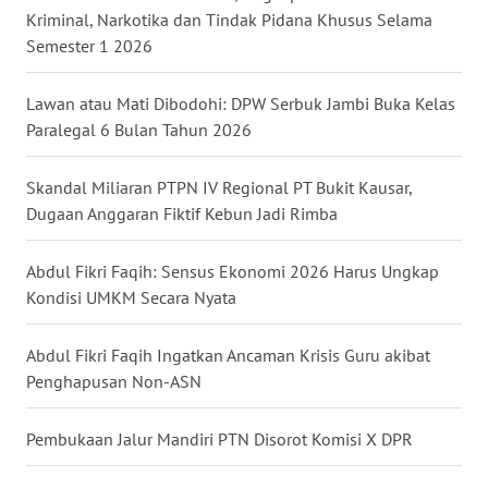
Kriminal, Narkotika dan Tindak Pidana Khusus Selama
WN
Semester 1 2026
NUSANTARA
Lawan atau Mati Dibodohi: DPW Serbuk Jambi Buka Kelas
WN
Paralegal 6 Bulan Tahun 2026
JOGJA
Skandal Miliaran PTPN IV Regional PT Bukit Kausar,
WN
JATIM
Dugaan Anggaran Fiktif Kebun Jadi Rimba
WN
Abdul Fikri Faqih: Sensus Ekonomi 2026 Harus Ungkap
BALI
Kondisi UMKM Secara Nyata
WN
Abdul Fikri Faqih Ingatkan Ancaman Krisis Guru akibat
KALBAR
Penghapusan Non-ASN
WN
Pembukaan Jalur Mandiri PTN Disorot Komisi X DPR
KALTENG