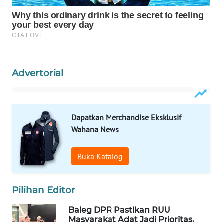
WAHANA
SPORT
WAHANA
UMKM
Advertorial
WAHANA
SELEB
Dapatkan Merchandise Eksklusif
WAHANA
Wahana News
PERSONA
Buka Katalog
WAHANA
OTOMOTIF
Pilihan Editor
WAHANA
HEALTH
Baleg DPR Pastikan RUU
Masyarakat Adat Jadi Prioritas,