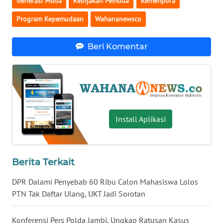
Generasi Muda
Kebijakan Pemuda
Kemenpora
WN
Program Kepemudaan
Wahananewsco
BABEL
Beri Komentar
WN
SUMBAR
WN
SUMSEL
Install Aplikasi
WN
BENGKULU
Berita Terkait
WN
LAMPUNG
DPR Dalami Penyebab 60 Ribu Calon Mahasiswa Lolos
PTN Tak Daftar Ulang, UKT Jadi Sorotan
WN
JATENG
Konferensi Pers Polda Jambi, Ungkap Ratusan Kasus