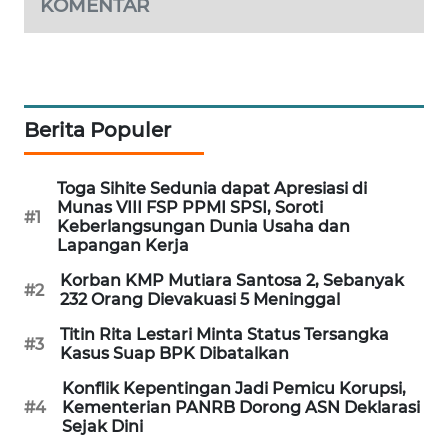
KOMENTAR
PORTAL
KONSUMEN
FORWAMKI
Berita Populer
ALPERKLINAS
Toga Sihite Sedunia dapat Apresiasi di
FORJASIDA
Munas VIII FSP PPMI SPSI, Soroti
#1
Keberlangsungan Dunia Usaha dan
Lapangan Kerja
TAMBANG
NEWS
Korban KMP Mutiara Santosa 2, Sebanyak
#2
232 Orang Dievakuasi 5 Meninggal
SITUNGIR
Titin Rita Lestari Minta Status Tersangka
#3
NEWS
Kasus Suap BPK Dibatalkan
Konflik Kepentingan Jadi Pemicu Korupsi,
SIDIKALANG
#4
Kementerian PANRB Dorong ASN Deklarasi
NEWS
Sejak Dini