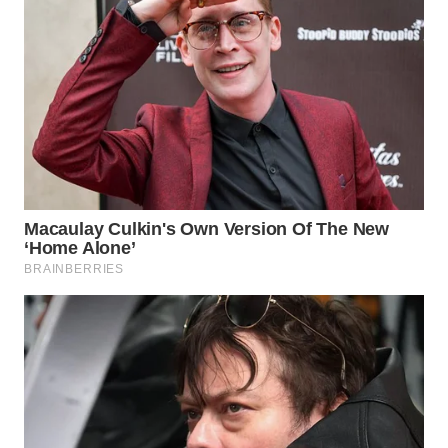
Wahana
Media
Group
WAHANA
NEWS
WAHANA
TANI
WAHANA
ADVOKAT
WAHANA
INFRASTRUKTUR
WAHANA
KONSUMEN