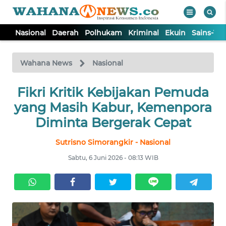
Nasional
Daerah
Polhukam
Kriminal
Ekuin
Sains-Te
WAHANA
Tutup
TV
Wahana News
Nasional
NASIONAL
Fikri Kritik Kebijakan Pemuda
yang Masih Kabur, Kemenpora
DAERAH
Diminta Bergerak Cepat
Sutrisno Simorangkir - Nasional
POLHUKAM
Sabtu, 6 Juni 2026 - 08:13 WIB
KRIMINAL
EKUIN