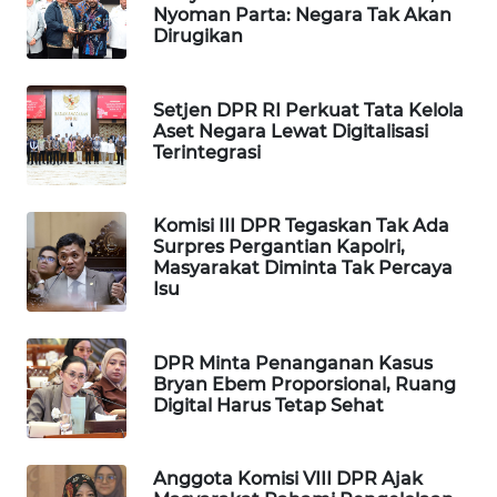
Nyoman Parta: Negara Tak Akan
WAHANA
Dirugikan
DESA
WISATA
Setjen DPR RI Perkuat Tata Kelola
LAPAK
Aset Negara Lewat Digitalisasi
Terintegrasi
WAHANA
Wahana
Komisi III DPR Tegaskan Tak Ada
Network
Surpres Pergantian Kapolri,
Masyarakat Diminta Tak Percaya
KONSUMEN
Isu
LISTRIK
DPR Minta Penanganan Kasus
MASYARAKAT
Bryan Ebem Proporsional, Ruang
KELISTRIKAN
Digital Harus Tetap Sehat
WALINKI
ID
Anggota Komisi VIII DPR Ajak