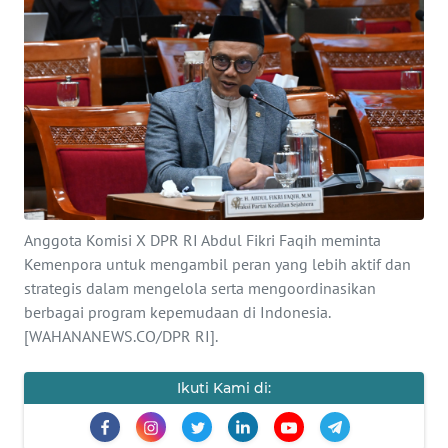
SAINS-TEKNO
KESEHATAN
INTERNASIONAL
SERBA-SERBI
PENDIDIKAN
Anggota Komisi X DPR RI Abdul Fikri Faqih meminta
Kemenpora untuk mengambil peran yang lebih aktif dan
strategis dalam mengelola serta mengoordinasikan
OLAHRAGA
berbagai program kepemudaan di Indonesia.
[WAHANANEWS.CO/DPR RI].
OPINI
Ikuti Kami di:
EDITORIAL