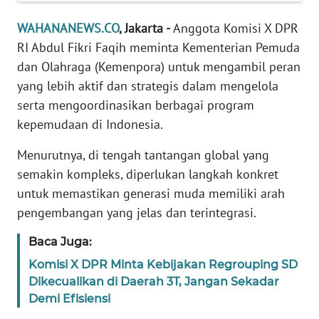
Informasi
WAHANANEWS.CO
, Jakarta -
Anggota Komisi X DPR
INDEKS
RI Abdul Fikri Faqih meminta Kementerian Pemuda
BERITA
dan Olahraga (Kemenpora) untuk mengambil peran
yang lebih aktif dan strategis dalam mengelola
KONTAK
serta mengoordinasikan berbagai program
KAMI
kepemudaan di Indonesia.
INFO
Menurutnya, di tengah tantangan global yang
IKLAN
semakin kompleks, diperlukan langkah konkret
untuk memastikan generasi muda memiliki arah
TENTANG
KAMI
pengembangan yang jelas dan terintegrasi.
Baca Juga:
PEDOMAN
MEDIA
Komisi X DPR Minta Kebijakan Regrouping SD
SIBER
Dikecualikan di Daerah 3T, Jangan Sekadar
Demi Efisiensi
REDAKSI