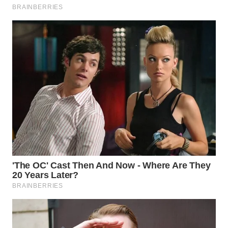
WN
NATUNA
WN
BINTAN
WN
MANDALIKA
WN
LIKUPANG
WN
LABUANBAJO
WN
BORNEO