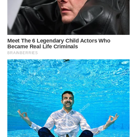
WAHANA
LISTRIK
WAHANA
TRAVEL
WAHANA
TV
WAHANANEWS
ID
WAHANANEWS
CO ID
WAHANANEWS
NET