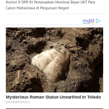
Komisi X DPR RI Pertanyakan Nominal Bayar UKT Para
WN
Calon Mahasiswa di Perguruan Negeri
KALTARA
WN
KALSEL
WN
KALTIM
WN
SULSEL
WN
GORONTALO
WN
SULUT