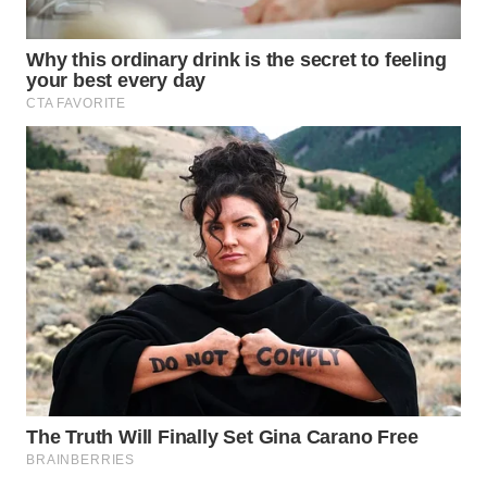
WN
BOGOR
WN
DEPOK
WN
TAPANULI
UTARA
WN
SAMOSIR
WN
PADANG
LAWAS