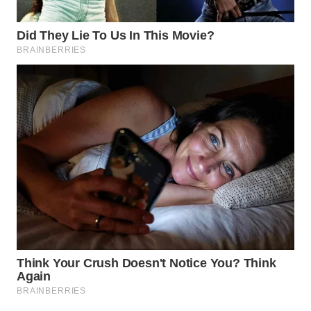
Wahana
Media
Group
WAHANA
NEWS
WAHANA
TANI
WAHANA
ADVOKAT
WAHANA
INFRASTRUKTUR
WAHANA
KONSUMEN