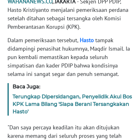
WAHANANEWS.CO
, JAKARTA
- Sekjen DPP PDIP,
Informasi
Hasto Kristiyanto menjalani pemeriksaan perdana
INDEKS
setelah ditahan sebagai tersangka oleh Komisi
BERITA
Pemberantasan Korupsi (KPK).
KONTAK
Dalam pemeriksaan tersebut,
Hasto
tampak
KAMI
didampingi penasihat hukumnya, Maqdir Ismail. Ia
pun kembali memastikan kepada seluruh
INFO
simpatisan dan kader PDIP bahwa kondisinya
IKLAN
selama ini sangat segar dan penuh semangat.
TENTANG
Baca Juga:
KAMI
Terungkap Dipersidangan, Penyelidik Akui Bos
KPK Lama Bilang 'Siapa Berani Tersangkakan
PEDOMAN
Hasto'
MEDIA
SIBER
"Dan saya percaya keadilan itu akan ditujukan
karena memang dari seluruh proses yang telah
REDAKSI