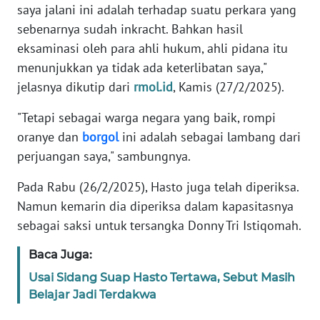
saya jalani ini adalah terhadap suatu perkara yang
sebenarnya sudah inkracht. Bahkan hasil
KARIR
eksaminasi oleh para ahli hukum, ahli pidana itu
menunjukkan ya tidak ada keterlibatan saya,"
DISCLAIMER
jelasnya dikutip dari
rmol.id
, Kamis (27/2/2025).
Wahana
"Tetapi sebagai warga negara yang baik, rompi
News
oranye dan
borgol
ini adalah sebagai lambang dari
Regional
perjuangan saya," sambungnya.
WN
Pada Rabu (26/2/2025), Hasto juga telah diperiksa.
SUMUT
Namun kemarin dia diperiksa dalam kapasitasnya
sebagai saksi untuk tersangka Donny Tri Istiqomah.
WN
JAKARTA
Baca Juga:
Usai Sidang Suap Hasto Tertawa, Sebut Masih
WN
JABAR
Belajar Jadi Terdakwa