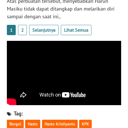
Atas perbuatan tersebut, menyebabkan Harun
Masiku tidak dapat ditangkap dan melarikan diri
WN
SERAMBI
sampai dengan saat ini,.
1
2
Selanjutnya
Lihat Semua
WN
JAMBI
WN
SULTRA
WN
NTB
WN
SULTENG
Tag:
WN
SULBAR
Borgol
Hasto
Hasto Kristiyanto
KPK