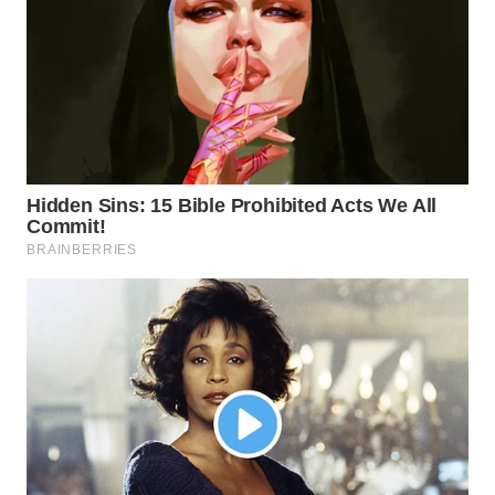
WN
TAPANULI
SELATAN
WN
TANJUNG
LESUNG
WN
KARO
WN
SIMALUNGUN
WN
LABUHANBATU
WN