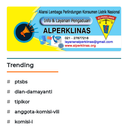
PORTAL
KONSUMEN
FORWAMKI
ALPERKLINAS
FORJASIDA
Trending
TAMBANG
NEWS
#
ptsbs
#
dian-damayanti
SITUNGIR
NEWS
#
tipikor
#
anggota-komisi-viii
SIDIKALANG
NEWS
#
komisi-i