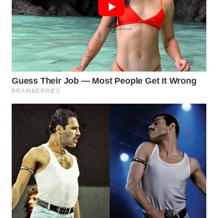
WN
NATUNA
WN
BINTAN
WN
MANDALIKA
WN
LIKUPANG
WN
LABUANBAJO
WN
BORNEO