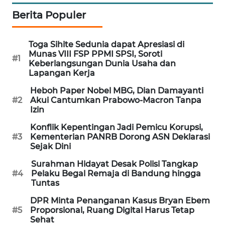
Berita Populer
MAWAKA
ID
Toga Sihite Sedunia dapat Apresiasi di
Munas VIII FSP PPMI SPSI, Soroti
MARTABAT
#1
Keberlangsungan Dunia Usaha dan
NET
Lapangan Kerja
Heboh Paper Nobel MBG, Dian Damayanti
PLN
#2
Akui Cantumkan Prabowo-Macron Tanpa
WATCH
Izin
Konflik Kepentingan Jadi Pemicu Korupsi,
MKLI
#3
Kementerian PANRB Dorong ASN Deklarasi
Sejak Dini
LPKKI
Surahman Hidayat Desak Polisi Tangkap
#4
Pelaku Begal Remaja di Bandung hingga
LKKI
Tuntas
DPR Minta Penanganan Kasus Bryan Ebem
KOPEKLIN
#5
Proporsional, Ruang Digital Harus Tetap
Sehat