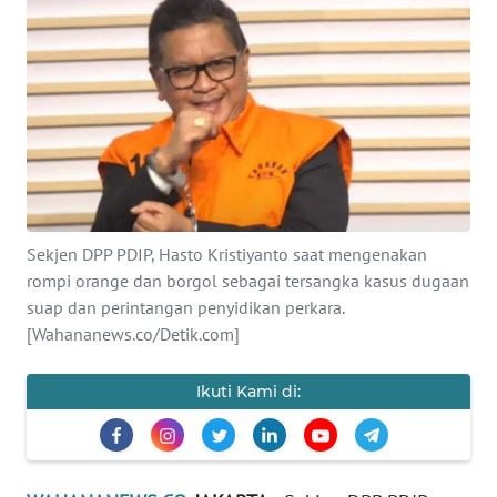
SAINS-TEKNO
KESEHATAN
INTERNASIONAL
SERBA-SERBI
Sekjen DPP PDIP, Hasto Kristiyanto saat mengenakan
PENDIDIKAN
rompi orange dan borgol sebagai tersangka kasus dugaan
suap dan perintangan penyidikan perkara.
OLAHRAGA
[Wahananews.co/Detik.com]
OPINI
Ikuti Kami di:
EDITORIAL