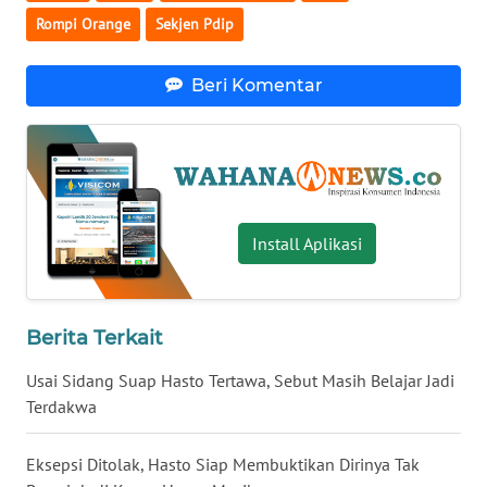
Rompi Orange
Sekjen Pdip
WN
BABEL
Beri Komentar
WN
SUMBAR
WN
SUMSEL
Install Aplikasi
WN
BENGKULU
Berita Terkait
WN
LAMPUNG
Usai Sidang Suap Hasto Tertawa, Sebut Masih Belajar Jadi
Terdakwa
WN
JATENG
Eksepsi Ditolak, Hasto Siap Membuktikan Dirinya Tak