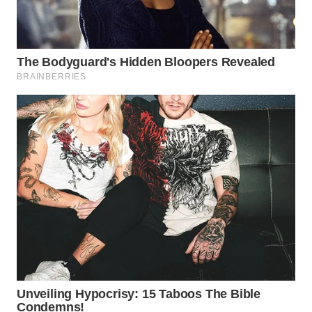
TAPANULI
TENGAH
WN DELI
SERDANG
WN
TEBING
TINGGI
WN
PAKPAK
WN
KARAWANG
WN
BEKASI