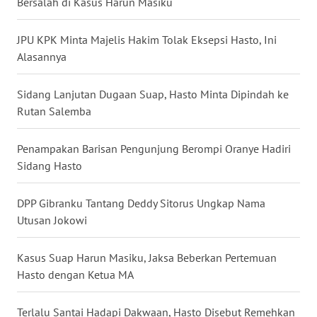
Bersalah di Kasus Harun Masiku
WN
NUSANTARA
JPU KPK Minta Majelis Hakim Tolak Eksepsi Hasto, Ini
Alasannya
WN
JOGJA
Sidang Lanjutan Dugaan Suap, Hasto Minta Dipindah ke
Rutan Salemba
WN
JATIM
Penampakan Barisan Pengunjung Berompi Oranye Hadiri
Sidang Hasto
WN
BALI
DPP Gibranku Tantang Deddy Sitorus Ungkap Nama
Utusan Jokowi
WN
KALBAR
Kasus Suap Harun Masiku, Jaksa Beberkan Pertemuan
Hasto dengan Ketua MA
WN
KALTENG
Terlalu Santai Hadapi Dakwaan, Hasto Disebut Remehkan