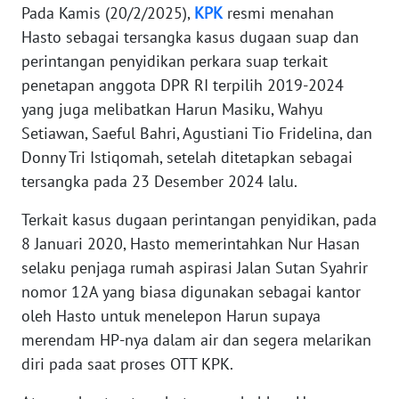
Pada Kamis (20/2/2025),
KPK
resmi menahan
WN
BANTEN
Hasto sebagai tersangka kasus dugaan suap dan
perintangan penyidikan perkara suap terkait
WN
penetapan anggota DPR RI terpilih 2019-2024
NTT
yang juga melibatkan Harun Masiku, Wahyu
Setiawan, Saeful Bahri, Agustiani Tio Fridelina, dan
WN
Donny Tri Istiqomah, setelah ditetapkan sebagai
KEPRI
tersangka pada 23 Desember 2024 lalu.
WN
Terkait kasus dugaan perintangan penyidikan, pada
PAPUA
8 Januari 2020, Hasto memerintahkan Nur Hasan
selaku penjaga rumah aspirasi Jalan Sutan Syahrir
WN
nomor 12A yang biasa digunakan sebagai kantor
PAPUA
oleh Hasto untuk menelepon Harun supaya
BARAT
merendam HP-nya dalam air dan segera melarikan
diri pada saat proses OTT KPK.
WN
RIAU