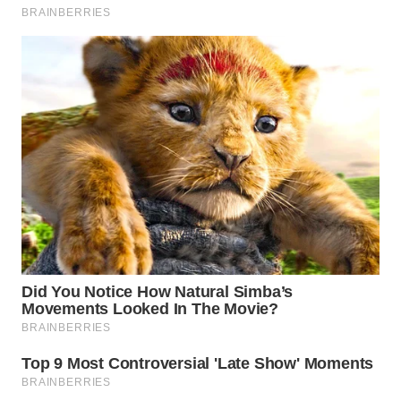
WN
BOGOR
WN
DEPOK
WN
TAPANULI
UTARA
WN
SAMOSIR
WN
PADANG
LAWAS