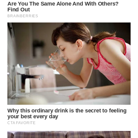
WN
INDRAMAYU
WN
KUNINGAN
WN
MAJALENGKA
WN
SUBANG
WN
SUKABUMI
WN
PURWAKARTA