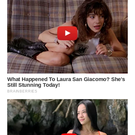
WN
PRIANGAN
TIMUR
WN
SEMARANG
WN
SOLO
WN
BOROBUDUR
WN
MADURA
WN
SURABAYA