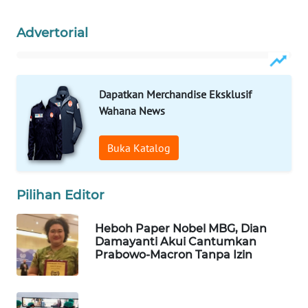
WAHANA
Advertorial
LISTRIK
WAHANA
TRAVEL
Dapatkan Merchandise Eksklusif
Wahana News
WAHANA
TV
Buka Katalog
WAHANANEWS
ID
Pilihan Editor
WAHANANEWS
Heboh Paper Nobel MBG, Dian
CO ID
Damayanti Akui Cantumkan
Prabowo-Macron Tanpa Izin
WAHANANEWS
NET