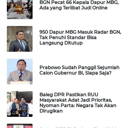
BGN Pecat 66 Kepala Dapur MBG,
WAHANA
Ada yang Terlibat Judi Online
SPORT
WAHANA
950 Dapur MBG Masuk Radar BGN,
UMKM
Tak Penuhi Standar Bisa
Langsung Ditutup
WAHANA
SELEB
Prabowo Sudah Panggil Sejumlah
WAHANA
Calon Gubernur BI, Siapa Saja?
PERSONA
WAHANA
Baleg DPR Pastikan RUU
OTOMOTIF
Masyarakat Adat Jadi Prioritas,
Nyoman Parta: Negara Tak Akan
Dirugikan
WAHANA
HEALTH