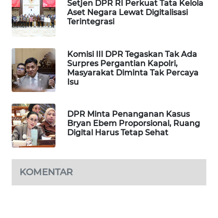
Setjen DPR RI Perkuat Tata Kelola
WAHANA
Aset Negara Lewat Digitalisasi
DESA
Terintegrasi
WISATA
Komisi III DPR Tegaskan Tak Ada
LAPAK
Surpres Pergantian Kapolri,
WAHANA
Masyarakat Diminta Tak Percaya
Isu
Wahana
Network
DPR Minta Penanganan Kasus
Bryan Ebem Proporsional, Ruang
KONSUMEN
Digital Harus Tetap Sehat
LISTRIK
MASYARAKAT
KOMENTAR
KELISTRIKAN
WALINKI
ID