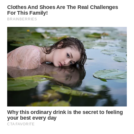
WN
SUMEDANG
WN
CIANJUR
WN
KEPULAUAN
SERIBU
WN
TANGERANG
WN
BINJAI
WN
CIREBON