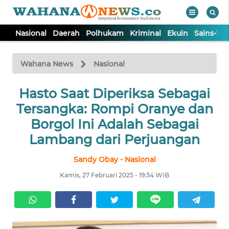
Nasional
Daerah
Polhukam
Kriminal
Ekuin
Sains-Te
WAHANA
Tutup
TV
Wahana News
Nasional
NASIONAL
Hasto Saat Diperiksa Sebagai
Tersangka: Rompi Oranye dan
DAERAH
Borgol Ini Adalah Sebagai
Lambang dari Perjuangan
POLHUKAM
Sandy Obay - Nasional
Kamis, 27 Februari 2025 - 19:34 WIB
KRIMINAL
EKUIN