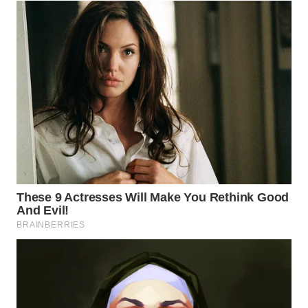
WN
MALUKU
WN
MALUT
WN
DAIRI
WN
DANAU
TOBA
WN
NIAS
WN
LANGKAT