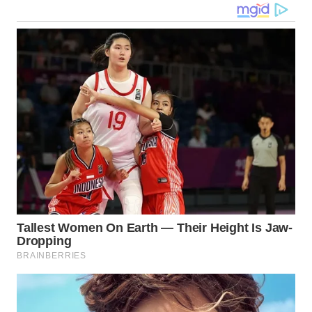
WN
NUSANTARA
WN
JOGJA
WN
JATIM
WN
BALI
WN
KALBAR
WN
KALTENG