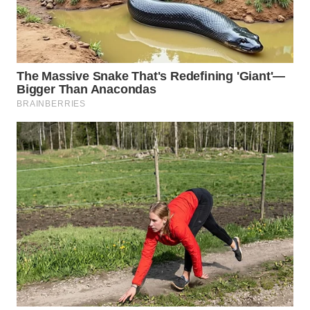
WN
MALUKU
WN
MALUT
WN
DAIRI
WN
DANAU
TOBA
WN
NIAS
WN
LANGKAT