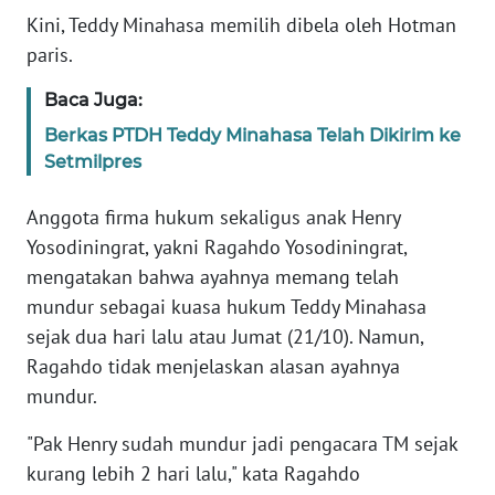
Informasi
Kini, Teddy Minahasa memilih dibela oleh Hotman
paris.
INDEKS
BERITA
Baca Juga:
Berkas PTDH Teddy Minahasa Telah Dikirim ke
KONTAK
KAMI
Setmilpres
Anggota firma hukum sekaligus anak Henry
INFO
IKLAN
Yosodiningrat, yakni Ragahdo Yosodiningrat,
mengatakan bahwa ayahnya memang telah
TENTANG
mundur sebagai kuasa hukum Teddy Minahasa
KAMI
sejak dua hari lalu atau Jumat (21/10). Namun,
Ragahdo tidak menjelaskan alasan ayahnya
PEDOMAN
mundur.
MEDIA
SIBER
"Pak Henry sudah mundur jadi pengacara TM sejak
kurang lebih 2 hari lalu," kata Ragahdo
REDAKSI