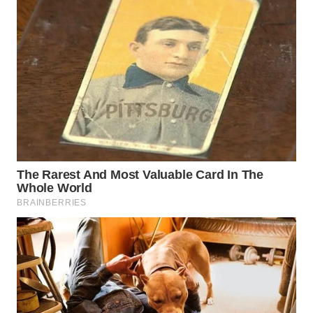
TAPANULI
TENGAH
WN DELI
SERDANG
WN
TEBING
TINGGI
WN
PAKPAK
WN
KARAWANG
WN
BEKASI