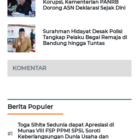
Korupsi, Kementerian PANRB
Dorong ASN Deklarasi Sejak Dini
MAWAKA
ID
Surahman Hidayat Desak Polisi
MARTABAT
Tangkap Pelaku Begal Remaja di
NET
Bandung hingga Tuntas
PLN
WATCH
KOMENTAR
MKLI
LPKKI
Berita Populer
LKKI
Toga Sihite Sedunia dapat Apresiasi di
KOPEKLIN
Munas VIII FSP PPMI SPSI, Soroti
#1
Keberlangsungan Dunia Usaha dan