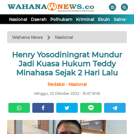
Nasional
Daerah
Polhukam
Kriminal
Ekuin
Sains-Te
WAHANA
Tutup
TV
Wahana News
Nasional
NASIONAL
Henry Yosodiningrat Mundur
Jadi Kuasa Hukum Teddy
DAERAH
Minahasa Sejak 2 Hari Lalu
Redaksi - Nasional
POLHUKAM
Minggu, 23 Oktober 2022 - 15:47 WIB
KRIMINAL
EKUIN