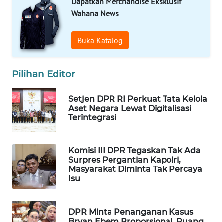
Dapatkan Merchandise Eksklusif
WAHANA
Wahana News
SPORT
Buka Katalog
WAHANA
UMKM
Pilihan Editor
WAHANA
SELEB
Setjen DPR RI Perkuat Tata Kelola
Aset Negara Lewat Digitalisasi
Terintegrasi
WAHANA
PERSONA
Komisi III DPR Tegaskan Tak Ada
WAHANA
Surpres Pergantian Kapolri,
Masyarakat Diminta Tak Percaya
OTOMOTIF
Isu
WAHANA
HEALTH
DPR Minta Penanganan Kasus
Bryan Ebem Proporsional, Ruang