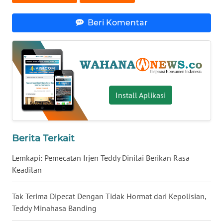
WN
Beri Komentar
SERAMBI
WN
JAMBI
WN
Install Aplikasi
SULTRA
WN
Berita Terkait
NTB
Lemkapi: Pemecatan Irjen Teddy Dinilai Berikan Rasa
WN
Keadilan
SULTENG
Tak Terima Dipecat Dengan Tidak Hormat dari Kepolisian,
WN
Teddy Minahasa Banding
SULBAR