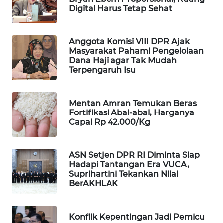
Digital Harus Tetap Sehat
WAHANA
DESA
WISATA
Anggota Komisi VIII DPR Ajak
Masyarakat Pahami Pengelolaan
LAPAK
Dana Haji agar Tak Mudah
WAHANA
Terpengaruh Isu
Wahana
Mentan Amran Temukan Beras
Network
Fortifikasi Abal-abal, Harganya
Capai Rp 42.000/Kg
KONSUMEN
LISTRIK
ASN Setjen DPR RI Diminta Siap
Hadapi Tantangan Era VUCA,
MASYARAKAT
Suprihartini Tekankan Nilai
KELISTRIKAN
BerAKHLAK
WALINKI
ID
Konflik Kepentingan Jadi Pemicu