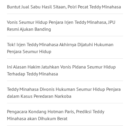
Buntut Jual Sabu Hasil Sitaan, Polri Pecat Teddy Minahasa
WN
BABEL
Vonis Seumur Hidup Penjara Irjen Teddy Minahasa, JPU
Resmi Ajukan Banding
WN
SUMBAR
Tok! Irjen Teddy Minahasa Akhirnya Dijatuhi Hukuman
Penjara Seumur Hidup
WN
SUMSEL
Ini Alasan Hakim Jatuhkan Vonis Pidana Seumur Hidup
WN
Terhadap Teddy Minahasa
BENGKULU
Teddy Minahasa Divonis Hukuman Seumur Hidup Penjara
WN
dalam Kasus Peredaran Narkoba
LAMPUNG
Pengacara Kondang Hotman Paris, Prediksi Teddy
WN
Minahasa akan Dihukum Berat
JATENG