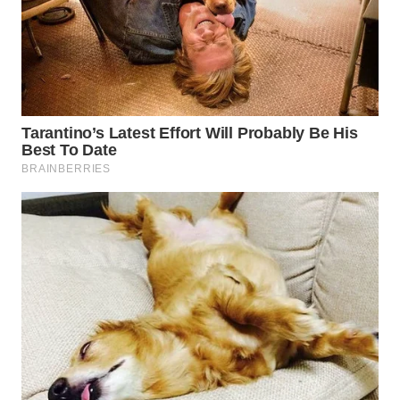
WN
BOGOR
WN
DEPOK
WN
TAPANULI
UTARA
WN
SAMOSIR
WN
PADANG
LAWAS