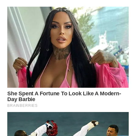
WN
INDRAMAYU
WN
KUNINGAN
WN
MAJALENGKA
WN
SUBANG
WN
SUKABUMI
WN
PURWAKARTA