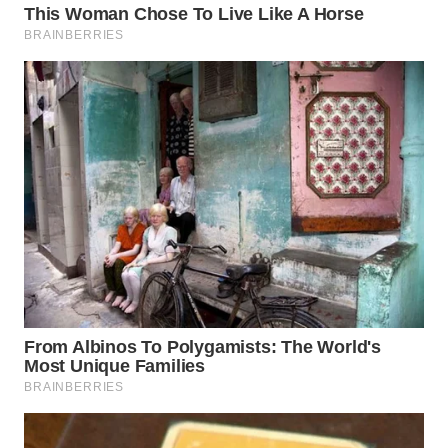
WN
TAPANULI
SELATAN
WN
TANJUNG
LESUNG
WN
KARO
WN
SIMALUNGUN
WN
LABUHANBATU
WN