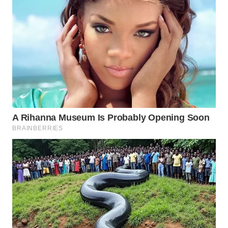
WN
KALTARA
WN
KALSEL
WN
KALTIM
WN
SULSEL
WN
GORONTALO
WN
SULUT