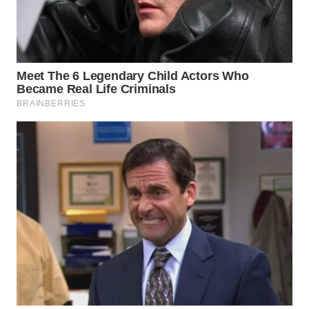
WN
NATUNA
WN
BINTAN
WN
MANDALIKA
WN
LIKUPANG
WN
LABUANBAJO
WN
BORNEO