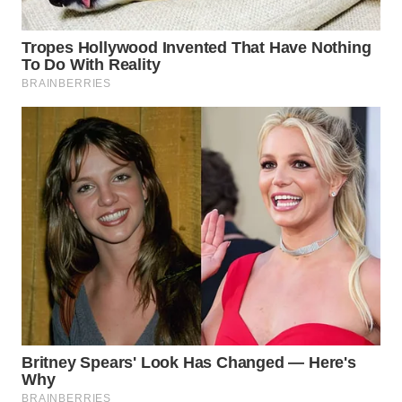
WN
SUMEDANG
WN
CIANJUR
WN
KEPULAUAN
SERIBU
WN
TANGERANG
WN
BINJAI
WN
CIREBON