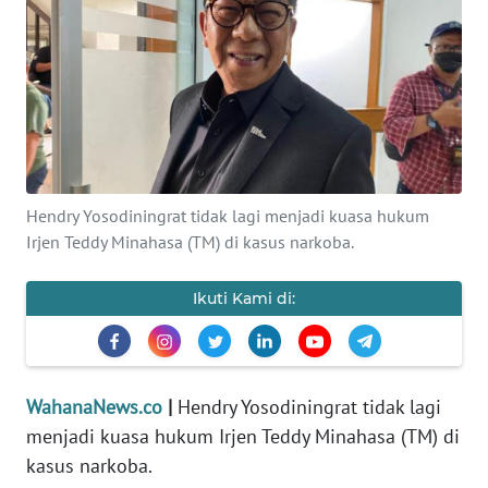
SAINS-TEKNO
KESEHATAN
INTERNASIONAL
SERBA-SERBI
Hendry Yosodiningrat tidak lagi menjadi kuasa hukum
Irjen Teddy Minahasa (TM) di kasus narkoba.
PENDIDIKAN
Ikuti Kami di:
OLAHRAGA
OPINI
WahanaNews.co
|
Hendry Yosodiningrat tidak lagi
menjadi kuasa hukum Irjen Teddy Minahasa (TM) di
EDITORIAL
kasus narkoba.