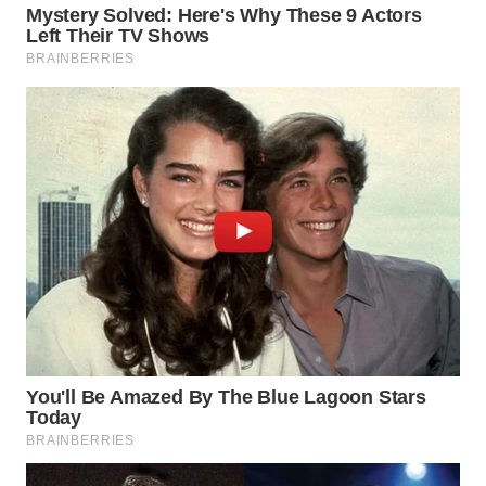
Wahana
Media
Group
WAHANA
NEWS
WAHANA
TANI
WAHANA
ADVOKAT
WAHANA
INFRASTRUKTUR
WAHANA
KONSUMEN