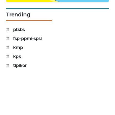
SIBARAGAS
NEWS
Trending
METRO
#
ptsbs
SIANTAR
NEWS
#
fsp-ppmi-spsi
#
kmp
METRO
MEDAN
#
kpk
NEWS
#
tipikor
METRO
JAKARTA
NEWS
KRT
NEWS