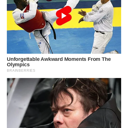
WN
PRIANGAN
TIMUR
WN
SEMARANG
WN
SOLO
WN
BOROBUDUR
WN
MADURA
WN
SURABAYA