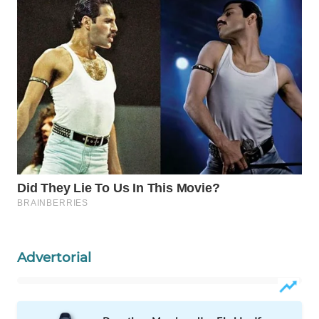
WAHANA
LISTRIK
WAHANA
TRAVEL
WAHANA
TV
WAHANANEWS
ID
WAHANANEWS
CO ID
Advertorial
WAHANANEWS
NET