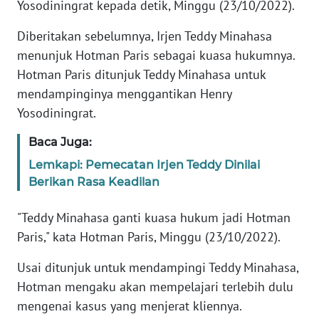
Yosodiningrat kepada detik, Minggu (23/10/2022).
KARIR
Diberitakan sebelumnya, Irjen Teddy Minahasa
menunjuk Hotman Paris sebagai kuasa hukumnya.
DISCLAIMER
Hotman Paris ditunjuk Teddy Minahasa untuk
mendampinginya menggantikan Henry
Wahana
Yosodiningrat.
News
Regional
Baca Juga:
Lemkapi: Pemecatan Irjen Teddy Dinilai
WN
Berikan Rasa Keadilan
SUMUT
"Teddy Minahasa ganti kuasa hukum jadi Hotman
WN
Paris," kata Hotman Paris, Minggu (23/10/2022).
JAKARTA
Usai ditunjuk untuk mendampingi Teddy Minahasa,
WN
Hotman mengaku akan mempelajari terlebih dulu
JABAR
mengenai kasus yang menjerat kliennya.