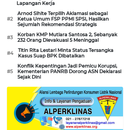
Lapangan Kerja
PORTAL
KONSUMEN
Arnod Sihite Terpilih Aklamasi sebagai
#2
Ketua Umum FSP PPMI SPSI, Hasilkan
Sejumlah Rekomendasi Strategis
FORWAMKI
Korban KMP Mutiara Santosa 2, Sebanyak
#3
232 Orang Dievakuasi 5 Meninggal
ALPERKLINAS
Titin Rita Lestari Minta Status Tersangka
#4
Kasus Suap BPK Dibatalkan
FORJASIDA
Konflik Kepentingan Jadi Pemicu Korupsi,
#5
Kementerian PANRB Dorong ASN Deklarasi
TAMBANG
Sejak Dini
NEWS
SITUNGIR
NEWS
SIDIKALANG
NEWS