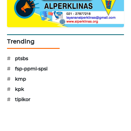
PORTAL
KONSUMEN
FORWAMKI
Trending
ALPERKLINAS
FORJASIDA
#
ptsbs
#
fsp-ppmi-spsi
TAMBANG
#
kmp
NEWS
#
kpk
SITUNGIR
#
tipikor
NEWS
SIDIKALANG
NEWS