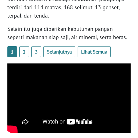
WN
terdiri dari 114 matras, 168 selimut, 13 genset,
BANTEN
terpal, dan tenda.
WN
Selain itu juga diberikan kebutuhan pangan
NTT
seperti makanan siap saji, air mineral, serta beras.
WN
1
2
3
Selanjutnya
Lihat Semua
KEPRI
WN
PAPUA
WN
PAPUA
BARAT
WN
RIAU