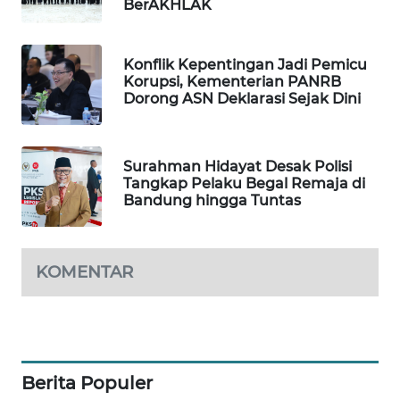
BerAKHLAK
WAHANA
DESA
WISATA
Konflik Kepentingan Jadi Pemicu
Korupsi, Kementerian PANRB
Dorong ASN Deklarasi Sejak Dini
LAPAK
WAHANA
Surahman Hidayat Desak Polisi
Wahana
Tangkap Pelaku Begal Remaja di
Network
Bandung hingga Tuntas
KONSUMEN
LISTRIK
KOMENTAR
MASYARAKAT
KELISTRIKAN
WALINKI
Berita Populer
ID