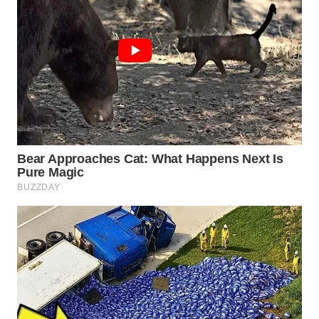
WN
SUMEDANG
WN
CIANJUR
WN
KEPULAUAN
SERIBU
WN
TANGERANG
WN
BINJAI
WN
CIREBON