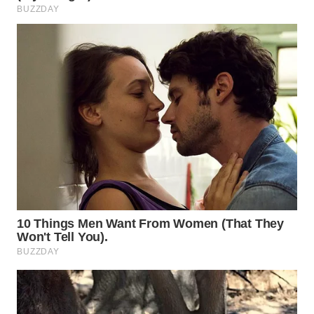
WN
BOGOR
WN
DEPOK
WN
TAPANULI
UTARA
WN
SAMOSIR
WN
PADANG
LAWAS