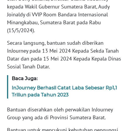
kepada Wakil Gubernur Sumatera Barat, Audy
KARIR
Joinaldy di VVIP Room Bandara Internasional
Minangkabau, Sumatera Barat pada Rabu
DISCLAIMER
(15/5/2024).
Secara langsung, bantuan sudah diberikan
Wahana
News
InJourney pada 13 Mei 2024 Kepada Sekda Tanah
Regional
Datar dan pada 15 Mei 2024 Kepada Kepala Dinas
Sosial Tanah Datar.
WN
SUMUT
Baca Juga:
InJourney Berhasil Catat Laba Sebesar Rp1,1
WN
Triliun pada Tahun 2023
JAKARTA
Bantuan diserahkan oleh perwakilan InJourney
WN
Group yang ada di Provinsi Sumatera Barat.
JABAR
Bantuan untuk mencukupi kebutuhan pengungsi