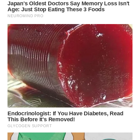
WN
KALTARA
WN
KALSEL
WN
KALTIM
WN
SULSEL
WN
GORONTALO
WN
SULUT