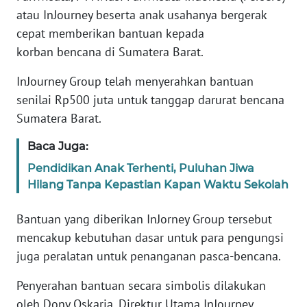
Informasi
atau InJourney beserta anak usahanya bergerak
cepat memberikan bantuan kepada
INDEKS
BERITA
korban bencana di Sumatera Barat.
InJourney Group telah menyerahkan bantuan
KONTAK
senilai Rp500 juta untuk tanggap darurat bencana
KAMI
Sumatera Barat.
INFO
Baca Juga:
IKLAN
Pendidikan Anak Terhenti, Puluhan Jiwa
Hilang Tanpa Kepastian Kapan Waktu Sekolah
TENTANG
KAMI
Bantuan yang diberikan InJorney Group tersebut
mencakup kebutuhan dasar untuk para pengungsi
PEDOMAN
MEDIA
juga peralatan untuk penanganan pasca-bencana.
SIBER
Penyerahan bantuan secara simbolis dilakukan
oleh Dony Oskaria, Direktur Utama InJourney
REDAKSI