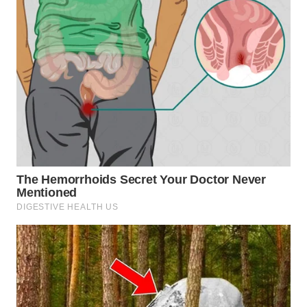
WN
MALUKU
WN
MALUT
WN
DAIRI
WN
DANAU
TOBA
WN
NIAS
WN
LANGKAT