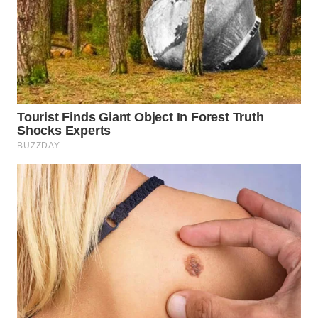
WN
TAPANULI
SELATAN
WN
TANJUNG
LESUNG
WN
KARO
WN
SIMALUNGUN
WN
LABUHANBATU
WN