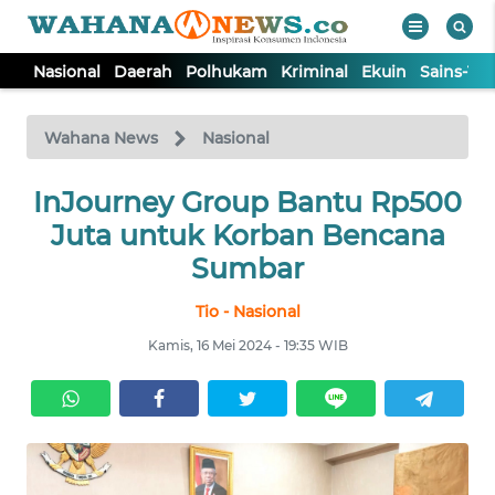
Nasional
Daerah
Polhukam
Kriminal
Ekuin
Sains-Te
WAHANA
Tutup
TV
Wahana News
Nasional
NASIONAL
InJourney Group Bantu Rp500
Juta untuk Korban Bencana
DAERAH
Sumbar
Tio - Nasional
POLHUKAM
Kamis, 16 Mei 2024 - 19:35 WIB
KRIMINAL
EKUIN