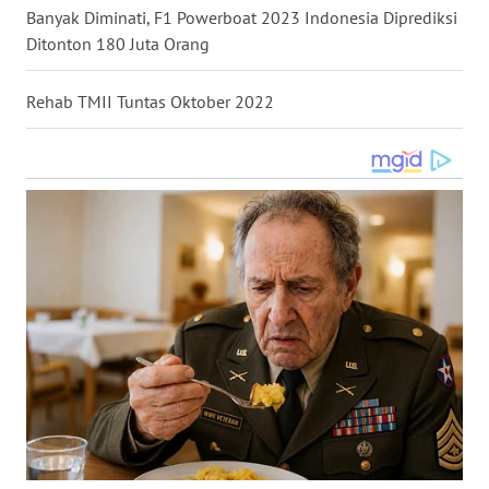
Banyak Diminati, F1 Powerboat 2023 Indonesia Diprediksi
WN
Ditonton 180 Juta Orang
NUSANTARA
Rehab TMII Tuntas Oktober 2022
WN
JOGJA
WN
JATIM
WN
BALI
WN
KALBAR
WN
KALTENG