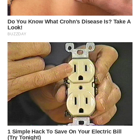
TAPANULI
TENGAH
WN DELI
SERDANG
WN
TEBING
TINGGI
WN
PAKPAK
WN
KARAWANG
WN
BEKASI