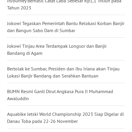
InJourney Berhasil Catat Laba Sebesar Rp1,1 Triliun pada
Tahun 2023
WN
BABEL
Jokowi Tegaskan Pemerintah Bantu Relokasi Korban Banjir
dan Bangun Sabo Dam di Sumbar
WN
SUMBAR
Jokowi Tinjau Area Terdampak Longsor dan Banjir
WN
Bandang di Agam
SUMSEL
Bertolak ke Sumbar, Presiden dan Ibu Iriana akan Tinjau
WN
Lokasi Banjir Bandang dan Serahkan Bantuan
BENGKULU
BUMN Resmi Ganti Dirut Angkasa Pura II Muhammad
WN
Awaluddin
LAMPUNG
Aquabike Jetski World Championship 2023 Siap Digelar di
WN
Danau Toba pada 22-26 November
JATENG