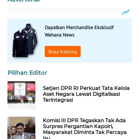
WAHANA
LISTRIK
Dapatkan Merchandise Eksklusif
WAHANA
Wahana News
TRAVEL
Buka Katalog
WAHANA
TV
Pilihan Editor
WAHANANEWS
ID
Setjen DPR RI Perkuat Tata Kelola
Aset Negara Lewat Digitalisasi
Terintegrasi
WAHANANEWS
CO ID
Komisi III DPR Tegaskan Tak Ada
WAHANANEWS
Surpres Pergantian Kapolri,
NET
Masyarakat Diminta Tak Percaya
Isu