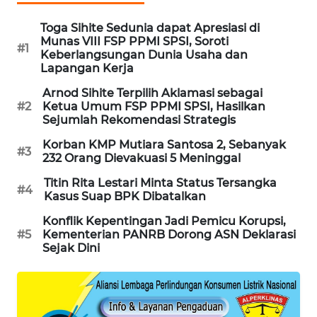
MAWAKA
Toga Sihite Sedunia dapat Apresiasi di
ID
Munas VIII FSP PPMI SPSI, Soroti
#1
Keberlangsungan Dunia Usaha dan
Lapangan Kerja
MARTABAT
NET
Arnod Sihite Terpilih Aklamasi sebagai
#2
Ketua Umum FSP PPMI SPSI, Hasilkan
Sejumlah Rekomendasi Strategis
PLN
WATCH
Korban KMP Mutiara Santosa 2, Sebanyak
#3
232 Orang Dievakuasi 5 Meninggal
MKLI
Titin Rita Lestari Minta Status Tersangka
#4
Kasus Suap BPK Dibatalkan
LPKKI
Konflik Kepentingan Jadi Pemicu Korupsi,
#5
Kementerian PANRB Dorong ASN Deklarasi
Sejak Dini
LKKI
KOPEKLIN