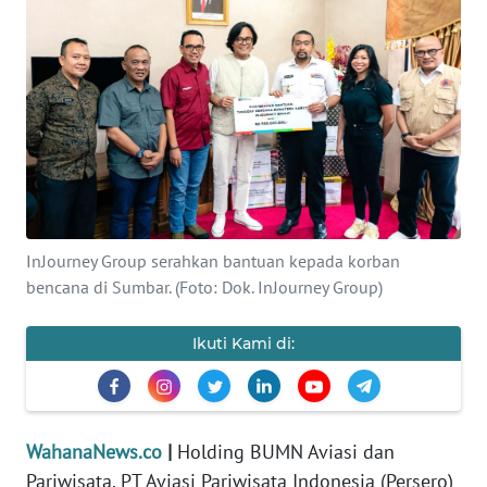
SAINS-TEKNO
KESEHATAN
INTERNASIONAL
SERBA-SERBI
PENDIDIKAN
InJourney Group serahkan bantuan kepada korban
bencana di Sumbar. (Foto: Dok. InJourney Group)
OLAHRAGA
Ikuti Kami di:
OPINI
EDITORIAL
WahanaNews.co
|
Holding BUMN Aviasi dan
Pariwisata, PT Aviasi Pariwisata Indonesia (Persero)