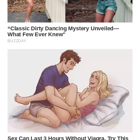
WN
PRIANGAN
TIMUR
WN
SEMARANG
WN
SOLO
WN
BOROBUDUR
WN
MADURA
WN
SURABAYA