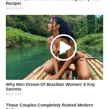
WN
NATUNA
WN
BINTAN
WN
MANDALIKA
WN
LIKUPANG
WN
LABUANBAJO
WN
BORNEO