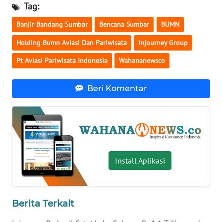
Tag:
WN
Banjir Bandang Sumbar
Bencana Sumbar
BUMN
SERAMBI
Holding Bumn Aviasi Dan Pariwisata
Injourney Group
WN
Pt Aviasi Pariwisata Indonesia
Wahananewsco
JAMBI
Beri Komentar
WN
SULTRA
WN
NTB
Install Aplikasi
WN
SULTENG
WN
Berita Terkait
SULBAR