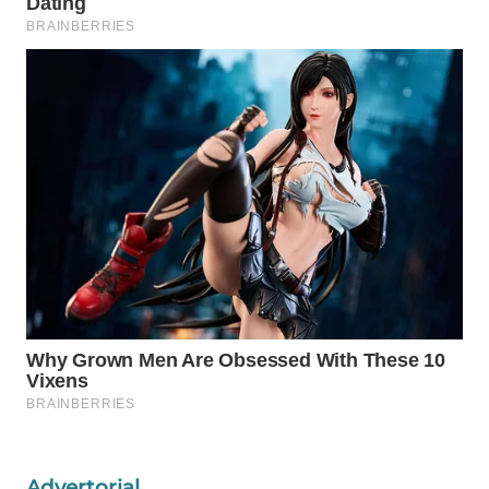
Wahana
Media
Group
WAHANA
NEWS
WAHANA
TANI
WAHANA
ADVOKAT
WAHANA
INFRASTRUKTUR
WAHANA
KONSUMEN
Advertorial