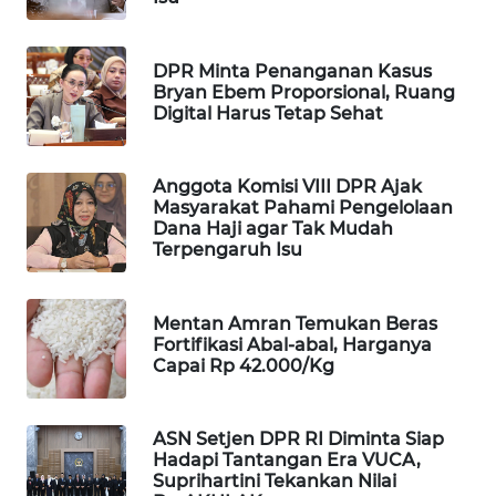
WAHANA
SPORT
DPR Minta Penanganan Kasus
Bryan Ebem Proporsional, Ruang
WAHANA
Digital Harus Tetap Sehat
UMKM
Anggota Komisi VIII DPR Ajak
WAHANA
Masyarakat Pahami Pengelolaan
SELEB
Dana Haji agar Tak Mudah
Terpengaruh Isu
WAHANA
PERSONA
Mentan Amran Temukan Beras
Fortifikasi Abal-abal, Harganya
WAHANA
Capai Rp 42.000/Kg
OTOMOTIF
WAHANA
ASN Setjen DPR RI Diminta Siap
Hadapi Tantangan Era VUCA,
HEALTH
Suprihartini Tekankan Nilai