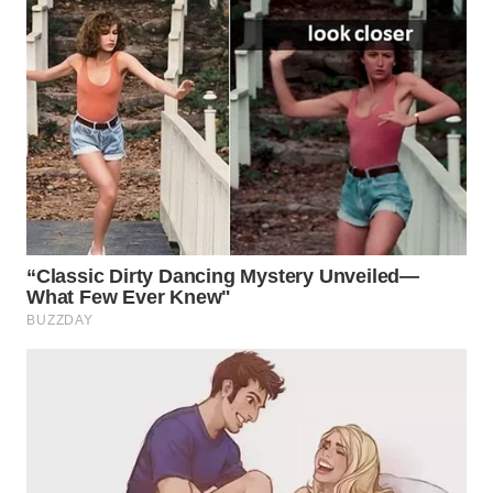
WN
PRIANGAN
TIMUR
WN
SEMARANG
WN
SOLO
WN
BOROBUDUR
WN
MADURA
WN
SURABAYA