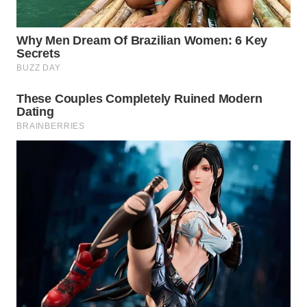
Wahana
Media
Group
WAHANA
NEWS
WAHANA
TANI
WAHANA
ADVOKAT
WAHANA
INFRASTRUKTUR
WAHANA
KONSUMEN