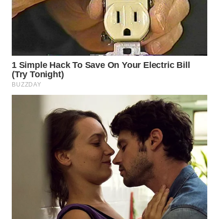
WN
BOGOR
WN
DEPOK
WN
TAPANULI
UTARA
WN
SAMOSIR
WN
PADANG
LAWAS