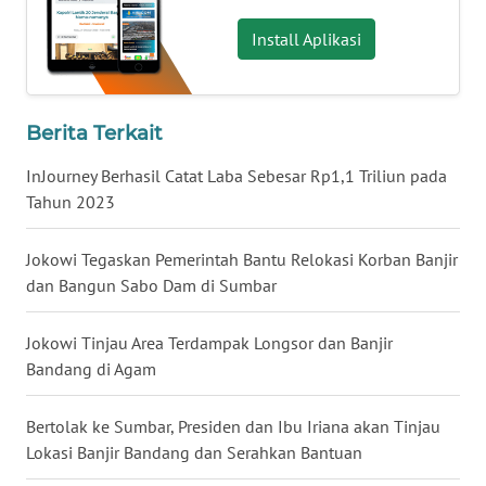
WN
Install Aplikasi
BABEL
WN
Berita Terkait
SUMBAR
InJourney Berhasil Catat Laba Sebesar Rp1,1 Triliun pada
WN
Tahun 2023
SUMSEL
Jokowi Tegaskan Pemerintah Bantu Relokasi Korban Banjir
WN
dan Bangun Sabo Dam di Sumbar
BENGKULU
Jokowi Tinjau Area Terdampak Longsor dan Banjir
WN
Bandang di Agam
LAMPUNG
Bertolak ke Sumbar, Presiden dan Ibu Iriana akan Tinjau
WN
Lokasi Banjir Bandang dan Serahkan Bantuan
JATENG