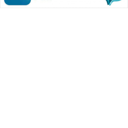
WAHANA MEDIA GROUP
|
|
|
WAHANA NEWS co
WAHANA TANI
WAHANA ADVOKAT
|
|
WAHANA INFRASTRUKTUR
WAHANA KONSUMEN
|
|
|
WAHANA LISTRIK
WAHANA TRAVEL
WAHANA TV
|
|
|
WAHANANEWS id
WAHANANEWS CO ID
WAHANANEWS NET
|
|
|
WAHANA SPORT ID
Wahana UMKM
Wahana Seleb
|
|
|
Wahana Persona
Wahana Otomotif
Wahana Health
|
Wahana Desa Wisata
Lapak Wahana