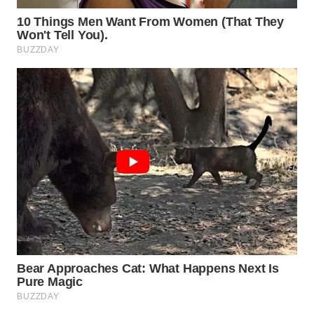
WN
SUMEDANG
WN
CIANJUR
WN
KEPULAUAN
SERIBU
WN
TANGERANG
WN
BINJAI
WN
CIREBON