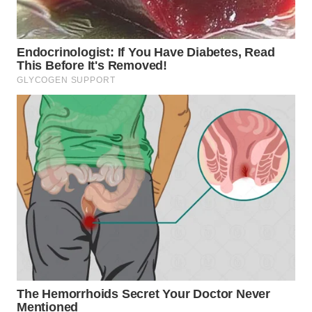
WN
MALUKU
WN
MALUT
WN
DAIRI
WN
DANAU
TOBA
WN
NIAS
WN
LANGKAT