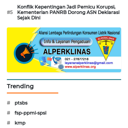
PORTAL
Konflik Kepentingan Jadi Pemicu Korupsi,
KONSUMEN
#5
Kementerian PANRB Dorong ASN Deklarasi
Sejak Dini
FORWAMKI
ALPERKLINAS
FORJASIDA
TAMBANG
NEWS
Trending
SITUNGIR
NEWS
#
ptsbs
#
fsp-ppmi-spsi
SIDIKALANG
NEWS
#
kmp