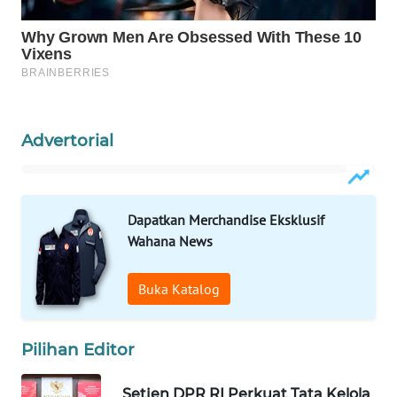
WAHANA
LISTRIK
WAHANA
TRAVEL
Advertorial
WAHANA
TV
Dapatkan Merchandise Eksklusif
WAHANANEWS
Wahana News
ID
WAHANANEWS
Buka Katalog
CO ID
Pilihan Editor
WAHANANEWS
NET
Setjen DPR RI Perkuat Tata Kelola