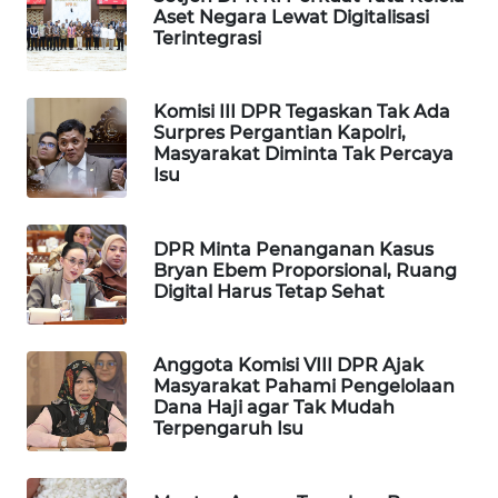
Aset Negara Lewat Digitalisasi
WAHANA
Terintegrasi
SPORT
WAHANA
Komisi III DPR Tegaskan Tak Ada
Surpres Pergantian Kapolri,
UMKM
Masyarakat Diminta Tak Percaya
Isu
WAHANA
SELEB
DPR Minta Penanganan Kasus
Bryan Ebem Proporsional, Ruang
WAHANA
Digital Harus Tetap Sehat
PERSONA
WAHANA
Anggota Komisi VIII DPR Ajak
OTOMOTIF
Masyarakat Pahami Pengelolaan
Dana Haji agar Tak Mudah
Terpengaruh Isu
WAHANA
HEALTH