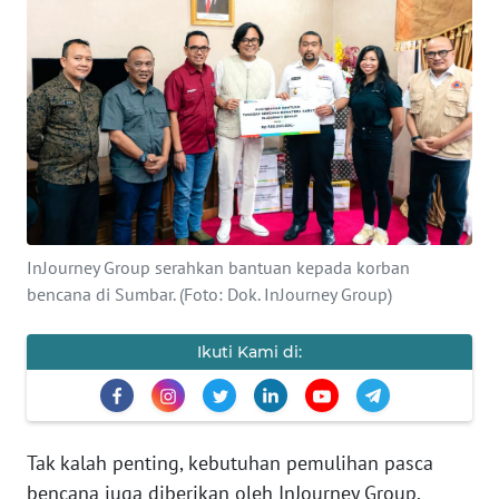
SAINS-TEKNO
KESEHATAN
INTERNASIONAL
SERBA-SERBI
PENDIDIKAN
InJourney Group serahkan bantuan kepada korban
bencana di Sumbar. (Foto: Dok. InJourney Group)
OLAHRAGA
Ikuti Kami di:
OPINI
EDITORIAL
Tak kalah penting, kebutuhan pemulihan pasca
bencana juga diberikan oleh InJourney Group,