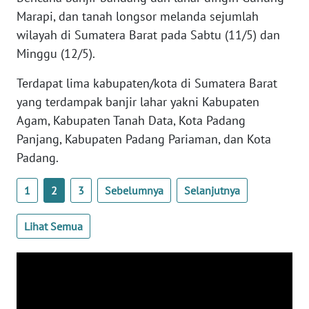
WN
Marapi, dan tanah longsor melanda sejumlah
BANTEN
wilayah di Sumatera Barat pada Sabtu (11/5) dan
Minggu (12/5).
WN
NTT
Terdapat lima kabupaten/kota di Sumatera Barat
yang terdampak banjir lahar yakni Kabupaten
WN
Agam, Kabupaten Tanah Data, Kota Padang
KEPRI
Panjang, Kabupaten Padang Pariaman, dan Kota
Padang.
WN
PAPUA
1
2
3
Sebelumnya
Selanjutnya
WN
Lihat Semua
PAPUA
BARAT
WN
RIAU