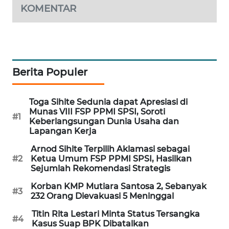
KOMENTAR
MAWAKA
ID
MARTABAT
NET
Berita Populer
PLN
Toga Sihite Sedunia dapat Apresiasi di
WATCH
Munas VIII FSP PPMI SPSI, Soroti
#1
Keberlangsungan Dunia Usaha dan
MKLI
Lapangan Kerja
Arnod Sihite Terpilih Aklamasi sebagai
LPKKI
#2
Ketua Umum FSP PPMI SPSI, Hasilkan
Sejumlah Rekomendasi Strategis
LKKI
Korban KMP Mutiara Santosa 2, Sebanyak
#3
232 Orang Dievakuasi 5 Meninggal
KOPEKLIN
Titin Rita Lestari Minta Status Tersangka
#4
Kasus Suap BPK Dibatalkan