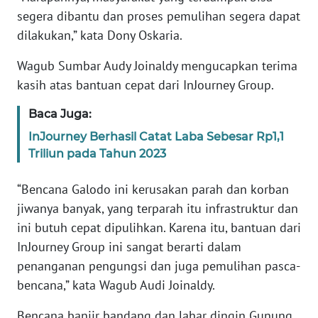
segera dibantu dan proses pemulihan segera dapat
KARIR
dilakukan,” kata Dony Oskaria.
Wagub Sumbar Audy Joinaldy mengucapkan terima
DISCLAIMER
kasih atas bantuan cepat dari InJourney Group.
Wahana
Baca Juga:
News
Regional
InJourney Berhasil Catat Laba Sebesar Rp1,1
Triliun pada Tahun 2023
WN
SUMUT
“Bencana Galodo ini kerusakan parah dan korban
jiwanya banyak, yang terparah itu infrastruktur dan
WN
ini butuh cepat dipulihkan. Karena itu, bantuan dari
JAKARTA
InJourney Group ini sangat berarti dalam
penanganan pengungsi dan juga pemulihan pasca-
WN
bencana,” kata Wagub Audi Joinaldy.
JABAR
Bencana banjir bandang dan lahar dingin Gunung