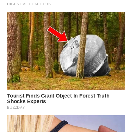
WN
TAPANULI
SELATAN
WN
TANJUNG
LESUNG
WN
KARO
WN
SIMALUNGUN
WN
LABUHANBATU
WN