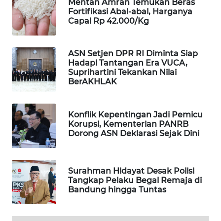
Mentan Amran Temukan Beras
WAHANA
Fortifikasi Abal-abal, Harganya
Capai Rp 42.000/Kg
DESA
WISATA
ASN Setjen DPR RI Diminta Siap
LAPAK
Hadapi Tantangan Era VUCA,
WAHANA
Suprihartini Tekankan Nilai
BerAKHLAK
Wahana
Network
Konflik Kepentingan Jadi Pemicu
Korupsi, Kementerian PANRB
KONSUMEN
Dorong ASN Deklarasi Sejak Dini
LISTRIK
MASYARAKAT
Surahman Hidayat Desak Polisi
KELISTRIKAN
Tangkap Pelaku Begal Remaja di
Bandung hingga Tuntas
WALINKI
ID