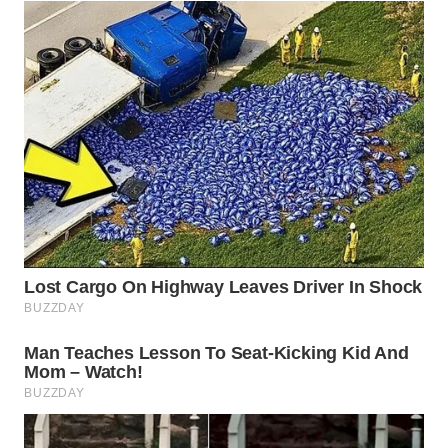
WN
INDRAMAYU
WN
KUNINGAN
WN
MAJALENGKA
WN
SUBANG
WN
SUKABUMI
WN
PURWAKARTA