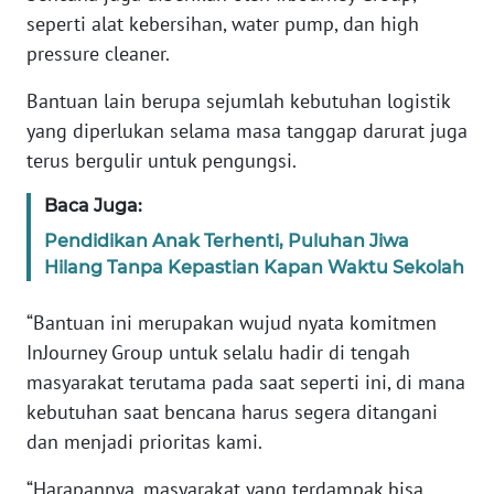
Informasi
seperti alat kebersihan, water pump, dan high
pressure cleaner.
INDEKS
BERITA
Bantuan lain berupa sejumlah kebutuhan logistik
yang diperlukan selama masa tanggap darurat juga
KONTAK
terus bergulir untuk pengungsi.
KAMI
Baca Juga:
INFO
Pendidikan Anak Terhenti, Puluhan Jiwa
IKLAN
Hilang Tanpa Kepastian Kapan Waktu Sekolah
TENTANG
“Bantuan ini merupakan wujud nyata komitmen
KAMI
InJourney Group untuk selalu hadir di tengah
masyarakat terutama pada saat seperti ini, di mana
PEDOMAN
MEDIA
kebutuhan saat bencana harus segera ditangani
SIBER
dan menjadi prioritas kami.
“Harapannya, masyarakat yang terdampak bisa
REDAKSI