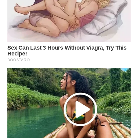
WN
NATUNA
WN
BINTAN
WN
MANDALIKA
WN
LIKUPANG
WN
LABUANBAJO
WN
BORNEO