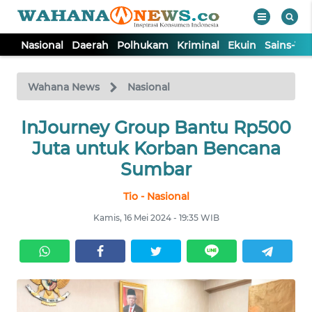
Nasional
Daerah
Polhukam
Kriminal
Ekuin
Sains-Te
WAHANA
Tutup
TV
Wahana News
Nasional
NASIONAL
InJourney Group Bantu Rp500
Juta untuk Korban Bencana
DAERAH
Sumbar
Tio - Nasional
POLHUKAM
Kamis, 16 Mei 2024 - 19:35 WIB
KRIMINAL
EKUIN