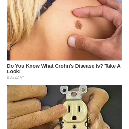
TAPANULI
TENGAH
WN DELI
SERDANG
WN
TEBING
TINGGI
WN
PAKPAK
WN
KARAWANG
WN
BEKASI