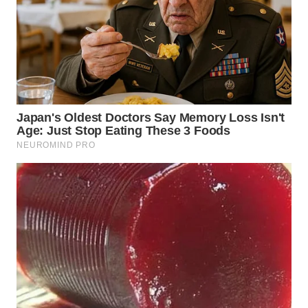
WN
KALTARA
WN
KALSEL
WN
KALTIM
WN
SULSEL
WN
GORONTALO
WN
SULUT