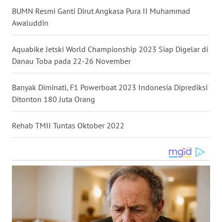
BUMN Resmi Ganti Dirut Angkasa Pura II Muhammad
WN
Awaluddin
NUSANTARA
Aquabike Jetski World Championship 2023 Siap Digelar di
WN
JOGJA
Danau Toba pada 22-26 November
WN
Banyak Diminati, F1 Powerboat 2023 Indonesia Diprediksi
JATIM
Ditonton 180 Juta Orang
WN
Rehab TMII Tuntas Oktober 2022
BALI
WN
KALBAR
WN
KALTENG