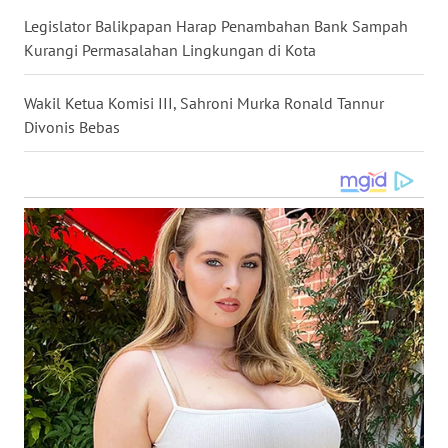
WN
Legislator Balikpapan Harap Penambahan Bank Sampah
KALTARA
Kurangi Permasalahan Lingkungan di Kota
WN
Wakil Ketua Komisi III, Sahroni Murka Ronald Tannur
KALSEL
Divonis Bebas
WN
KALTIM
WN
SULSEL
WN
GORONTALO
WN
SULUT