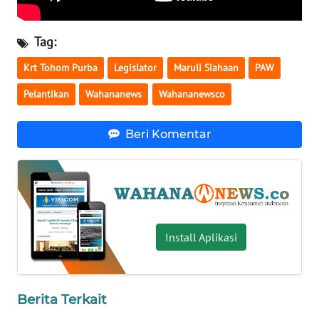
WN
BABEL
Tag:
Krt Tohom Purba
Legislator
Maruli Siahaan
PAW
WN
SUMBAR
Pelantikan
Wahananews
Wahananewsco
WN
Beri Komentar
SUMSEL
WN
BENGKULU
WN
Install Aplikasi
LAMPUNG
WN
Berita Terkait
JATENG