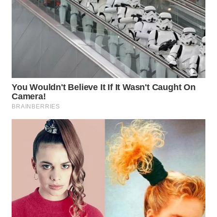
TAPANULI
TENGAH
WN DELI
SERDANG
WN
TEBING
TINGGI
WN
PAKPAK
WN
KARAWANG
WN
BEKASI