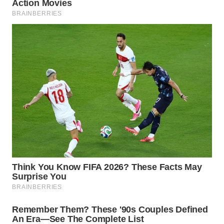
WN
SUMEDANG
WN
CIANJUR
WN
KEPULAUAN
SERIBU
WN
TANGERANG
WN
BINJAI
WN
CIREBON