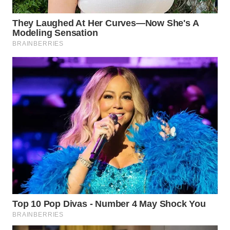
WN
MALUKU
WN
MALUT
WN
DAIRI
WN
DANAU
TOBA
WN
NIAS
WN
LANGKAT