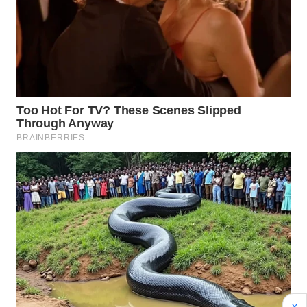
Wahana
Media
Group
WAHANA
NEWS
WAHANA
TANI
WAHANA
ADVOKAT
WAHANA
INFRASTRUKTUR
WAHANA
KONSUMEN
X