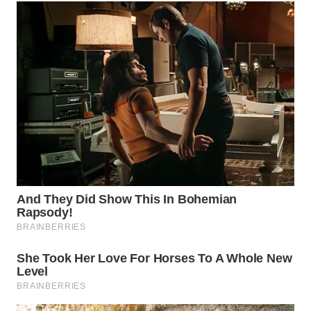
WN
PRIANGAN
TIMUR
WN
SEMARANG
WN
SOLO
WN
BOROBUDUR
WN
MADURA
WN
SURABAYA