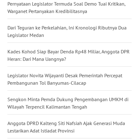
Pernyataan Legislator Termuda Soal Demo Tuai Kritikan,
WN
Warganet Pertanyakan Kredibilitasnya
NUSANTARA
Dari Teguran ke Perkelahian, Ini Kronologi Ributnya Dua
WN
Legislator Medan
JOGJA
Kades Kohod Siap Bayar Denda Rp48 Miliar, Anggota DPR
WN
Heran: Dari Mana Uangnya?
JATIM
Legislator Novita Wijayanti Desak Pemerintah Percepat
WN
Pembangunan Tol Banyumas-Cilacap
BALI
Sengkon Minta Pemda Dukung Pengembangan UMKM di
WN
KALBAR
Wilayah Terpencil Kalimantan Tengah
WN
Anggota DPRD Kalteng Siti Nafsiah Ajak Generasi Muda
KALTENG
Lestarikan Adat Istiadat Provinsi