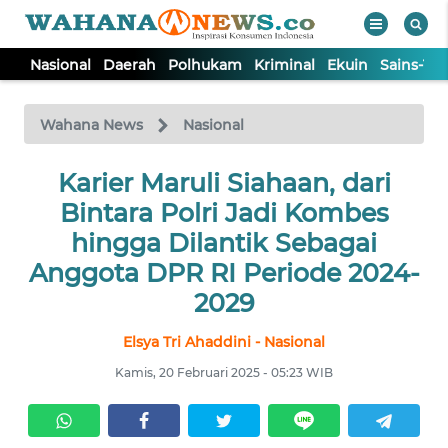
Nasional
Daerah
Polhukam
Kriminal
Ekuin
Sains-Te
WAHANA
Tutup
TV
Wahana News
Nasional
NASIONAL
Karier Maruli Siahaan, dari
Bintara Polri Jadi Kombes
DAERAH
hingga Dilantik Sebagai
Anggota DPR RI Periode 2024-
POLHUKAM
2029
Elsya Tri Ahaddini - Nasional
KRIMINAL
Kamis, 20 Februari 2025 - 05:23 WIB
EKUIN