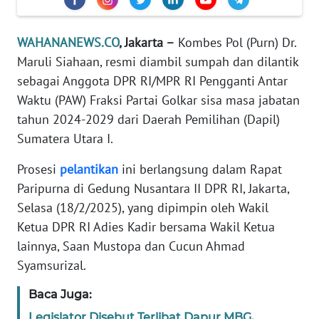
Informasi
INDEKS
WAHANANEWS.CO
, Jakarta –
Kombes Pol (Purn) Dr.
BERITA
Maruli Siahaan, resmi diambil sumpah dan dilantik
sebagai Anggota DPR RI/MPR RI Pengganti Antar
KONTAK
Waktu (PAW) Fraksi Partai Golkar sisa masa jabatan
KAMI
tahun 2024-2029 dari Daerah Pemilihan (Dapil)
Sumatera Utara I.
INFO
IKLAN
Prosesi
pelantikan
ini berlangsung dalam Rapat
Paripurna di Gedung Nusantara II DPR RI, Jakarta,
TENTANG
Selasa (18/2/2025), yang dipimpin oleh Wakil
KAMI
Ketua DPR RI Adies Kadir bersama Wakil Ketua
lainnya, Saan Mustopa dan Cucun Ahmad
PEDOMAN
MEDIA
Syamsurizal.
SIBER
Baca Juga:
REDAKSI
Legislator Disebut Terlibat Dapur MBG,