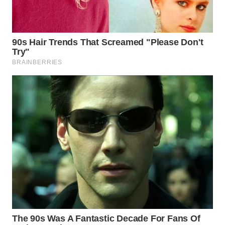
WN
BOGOR
WN
DEPOK
WN
TAPANULI
UTARA
WN
SAMOSIR
WN
PADANG
LAWAS