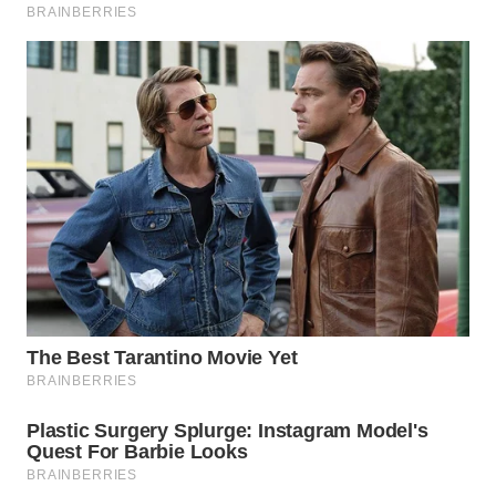
WN
INDRAMAYU
WN
KUNINGAN
WN
MAJALENGKA
WN
SUBANG
WN
SUKABUMI
WN
PURWAKARTA