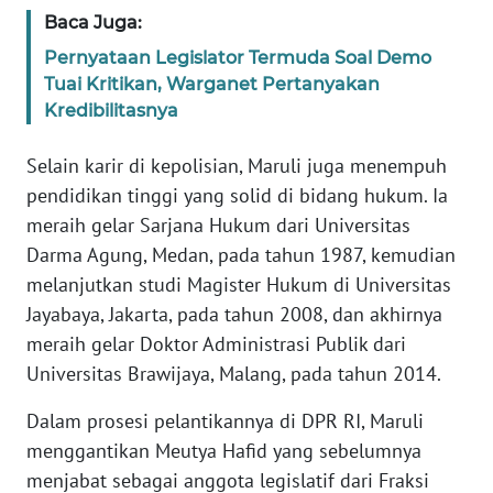
WN
Baca Juga:
BANTEN
Pernyataan Legislator Termuda Soal Demo
Tuai Kritikan, Warganet Pertanyakan
WN
Kredibilitasnya
NTT
Selain karir di kepolisian, Maruli juga menempuh
WN
pendidikan tinggi yang solid di bidang hukum. Ia
KEPRI
meraih gelar Sarjana Hukum dari Universitas
Darma Agung, Medan, pada tahun 1987, kemudian
WN
melanjutkan studi Magister Hukum di Universitas
PAPUA
Jayabaya, Jakarta, pada tahun 2008, dan akhirnya
meraih gelar Doktor Administrasi Publik dari
WN
PAPUA
Universitas Brawijaya, Malang, pada tahun 2014.
BARAT
Dalam prosesi pelantikannya di DPR RI, Maruli
WN
menggantikan Meutya Hafid yang sebelumnya
RIAU
menjabat sebagai anggota legislatif dari Fraksi