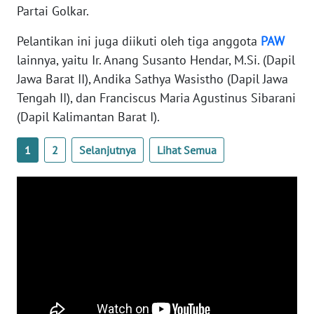
Partai Golkar.
WN
SERAMBI
Pelantikan ini juga diikuti oleh tiga anggota
PAW
lainnya, yaitu Ir. Anang Susanto Hendar, M.Si. (Dapil
WN
Jawa Barat II), Andika Sathya Wasistho (Dapil Jawa
JAMBI
Tengah II), dan Franciscus Maria Agustinus Sibarani
(Dapil Kalimantan Barat I).
WN
SULTRA
1
2
Selanjutnya
Lihat Semua
WN
NTB
WN
SULTENG
WN
SULBAR