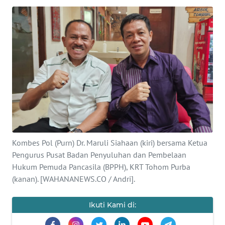
SAINS-TEKNO
KESEHATAN
INTERNASIONAL
SERBA-SERBI
PENDIDIKAN
Kombes Pol (Purn) Dr. Maruli Siahaan (kiri) bersama Ketua
OLAHRAGA
Pengurus Pusat Badan Penyuluhan dan Pembelaan
Hukum Pemuda Pancasila (BPPH), KRT Tohom Purba
OPINI
(kanan). [WAHANANEWS.CO / Andri].
EDITORIAL
Ikuti Kami di: