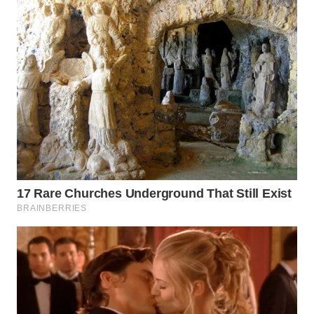
WN
NATUNA
WN
BINTAN
WN
MANDALIKA
WN
LIKUPANG
WN
LABUANBAJO
WN
BORNEO