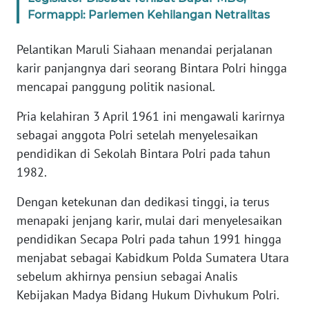
Formappi: Parlemen Kehilangan Netralitas
KARIR
Pelantikan Maruli Siahaan menandai perjalanan
karir panjangnya dari seorang Bintara Polri hingga
DISCLAIMER
mencapai panggung politik nasional.
Wahana
Pria kelahiran 3 April 1961 ini mengawali karirnya
News
Regional
sebagai anggota Polri setelah menyelesaikan
pendidikan di Sekolah Bintara Polri pada tahun
WN
1982.
SUMUT
Dengan ketekunan dan dedikasi tinggi, ia terus
WN
menapaki jenjang karir, mulai dari menyelesaikan
JAKARTA
pendidikan Secapa Polri pada tahun 1991 hingga
menjabat sebagai Kabidkum Polda Sumatera Utara
WN
sebelum akhirnya pensiun sebagai Analis
JABAR
Kebijakan Madya Bidang Hukum Divhukum Polri.