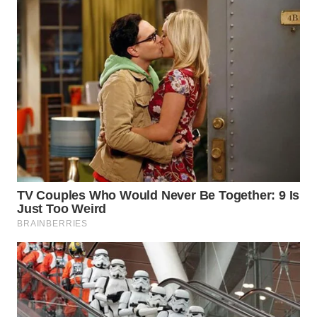
WN
TAPANULI
SELATAN
WN
TANJUNG
LESUNG
WN
KARO
WN
SIMALUNGUN
WN
LABUHANBATU
WN