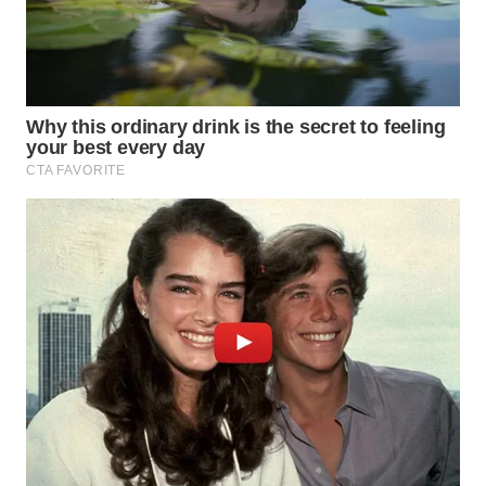
WN
INDRAMAYU
WN
KUNINGAN
WN
MAJALENGKA
WN
SUBANG
WN
SUKABUMI
WN
PURWAKARTA