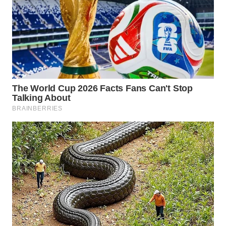
WN
TAPANULI
SELATAN
WN
TANJUNG
LESUNG
WN
KARO
WN
SIMALUNGUN
WN
LABUHANBATU
WN