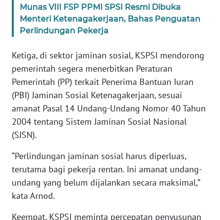
Munas VIII FSP PPMI SPSI Resmi Dibuka
WN
BANTEN
Menteri Ketenagakerjaan, Bahas Penguatan
Perlindungan Pekerja
WN
Ketiga, di sektor jaminan sosial, KSPSI mendorong
NTT
pemerintah segera menerbitkan Peraturan
WN
Pemerintah (PP) terkait Penerima Bantuan Iuran
KEPRI
(PBI) Jaminan Sosial Ketenagakerjaan, sesuai
amanat Pasal 14 Undang-Undang Nomor 40 Tahun
WN
2004 tentang Sistem Jaminan Sosial Nasional
PAPUA
(SJSN).
WN
“Perlindungan jaminan sosial harus diperluas,
PAPUA
terutama bagi pekerja rentan. Ini amanat undang-
BARAT
undang yang belum dijalankan secara maksimal,”
kata Arnod.
WN
RIAU
Keempat, KSPSI meminta percepatan penyusunan