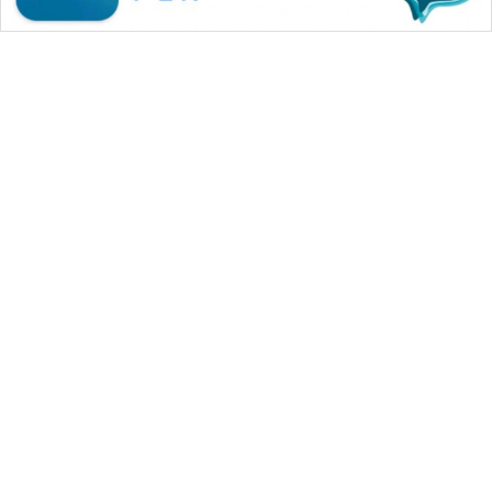
WAHANA MEDIA GROUP
|
|
|
WAHANA NEWS co
WAHANA TANI
WAHANA ADVOKAT
|
|
WAHANA INFRASTRUKTUR
WAHANA KONSUMEN
|
|
|
WAHANA LISTRIK
WAHANA TRAVEL
WAHANA TV
|
|
|
WAHANANEWS id
WAHANANEWS CO ID
WAHANANEWS NET
|
|
|
WAHANA SPORT ID
Wahana UMKM
Wahana Seleb
|
|
|
Wahana Persona
Wahana Otomotif
Wahana Health
|
Wahana Desa Wisata
Lapak Wahana