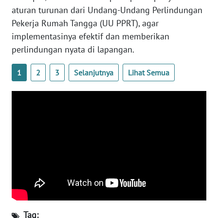
aturan turunan dari Undang-Undang Perlindungan
WN
Pekerja Rumah Tangga (UU PPRT), agar
SERAMBI
implementasinya efektif dan memberikan
perlindungan nyata di lapangan.
WN
JAMBI
1
2
3
Selanjutnya
Lihat Semua
WN
SULTRA
WN
NTB
WN
SULTENG
WN
SULBAR
Tag: