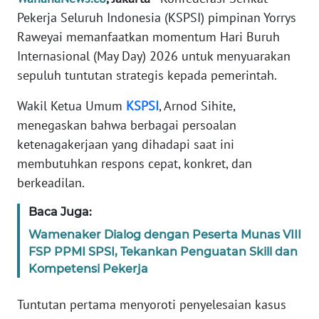
Informasi
Pekerja Seluruh Indonesia (KSPSI) pimpinan Yorrys
Raweyai memanfaatkan momentum Hari Buruh
INDEKS
BERITA
Internasional (May Day) 2026 untuk menyuarakan
sepuluh tuntutan strategis kepada pemerintah.
KONTAK
KAMI
Wakil Ketua Umum
KSPSI
, Arnod Sihite,
menegaskan bahwa berbagai persoalan
INFO
ketenagakerjaan yang dihadapi saat ini
IKLAN
membutuhkan respons cepat, konkret, dan
berkeadilan.
TENTANG
KAMI
Baca Juga:
Wamenaker Dialog dengan Peserta Munas VIII
PEDOMAN
FSP PPMI SPSI, Tekankan Penguatan Skill dan
MEDIA
Kompetensi Pekerja
SIBER
Tuntutan pertama menyoroti penyelesaian kasus
REDAKSI