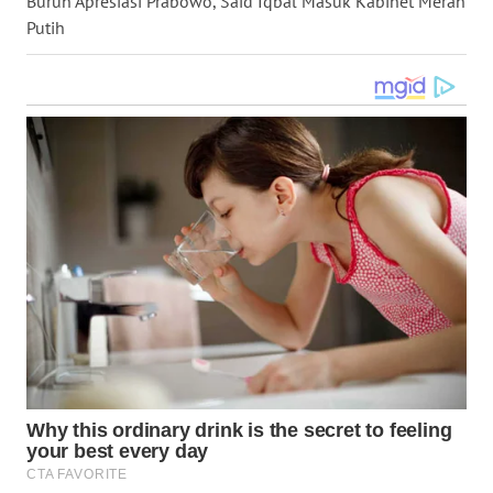
Buruh Apresiasi Prabowo, Said Iqbal Masuk Kabinet Merah
WN
Putih
KALTARA
WN
KALSEL
WN
KALTIM
WN
SULSEL
WN
GORONTALO
WN
SULUT