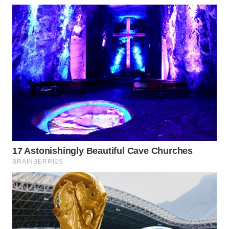
WN
MALUKU
WN
MALUT
WN
DAIRI
WN
DANAU
TOBA
WN
NIAS
WN
LANGKAT