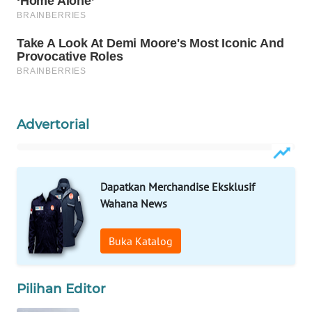
WAHANA
SPORT
WAHANA
UMKM
WAHANA
Advertorial
SELEB
WAHANA
Dapatkan Merchandise Eksklusif
PERSONA
Wahana News
WAHANA
OTOMOTIF
Buka Katalog
WAHANA
Pilihan Editor
HEALTH