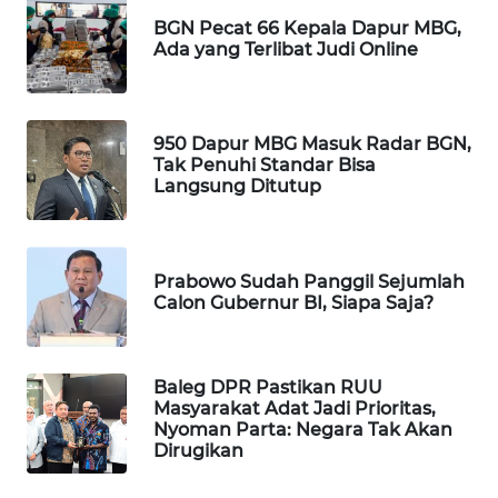
WAHANA
BGN Pecat 66 Kepala Dapur MBG,
DESA
Ada yang Terlibat Judi Online
WISATA
LAPAK
950 Dapur MBG Masuk Radar BGN,
WAHANA
Tak Penuhi Standar Bisa
Langsung Ditutup
Wahana
Network
Prabowo Sudah Panggil Sejumlah
KONSUMEN
Calon Gubernur BI, Siapa Saja?
LISTRIK
MASYARAKAT
Baleg DPR Pastikan RUU
KELISTRIKAN
Masyarakat Adat Jadi Prioritas,
Nyoman Parta: Negara Tak Akan
Dirugikan
WALINKI
ID