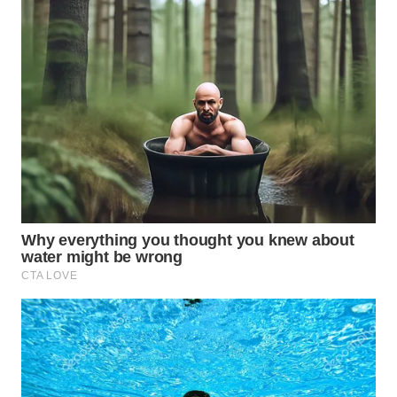
WN
NATUNA
WN
BINTAN
WN
MANDALIKA
WN
LIKUPANG
WN
LABUANBAJO
WN
BORNEO