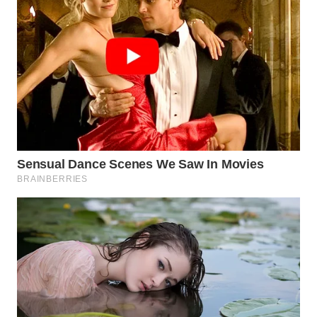
WN
SUMEDANG
WN
CIANJUR
WN
KEPULAUAN
SERIBU
WN
TANGERANG
WN
BINJAI
WN
CIREBON