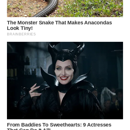
TAPANULI
TENGAH
WN DELI
SERDANG
WN
TEBING
TINGGI
WN
PAKPAK
WN
KARAWANG
WN
BEKASI