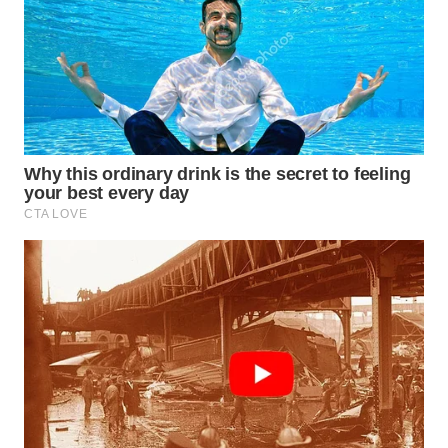
Wahana
Media
Group
WAHANA
NEWS
WAHANA
TANI
WAHANA
ADVOKAT
WAHANA
INFRASTRUKTUR
WAHANA
KONSUMEN