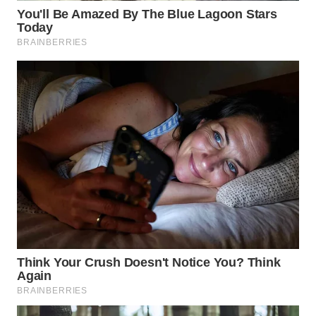
WN
PRIANGAN
TIMUR
WN
SEMARANG
WN
SOLO
WN
BOROBUDUR
WN
MADURA
WN
SURABAYA