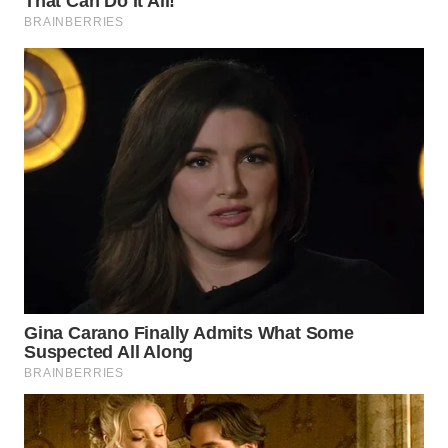
WN
BOGOR
WN
DEPOK
WN
TAPANULI
UTARA
WN
SAMOSIR
WN
PADANG
LAWAS