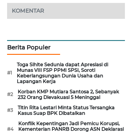
PORTAL
KOMENTAR
KONSUMEN
FORWAMKI
ALPERKLINAS
Berita Populer
FORJASIDA
Toga Sihite Sedunia dapat Apresiasi di
Munas VIII FSP PPMI SPSI, Soroti
#1
TAMBANG
Keberlangsungan Dunia Usaha dan
NEWS
Lapangan Kerja
Korban KMP Mutiara Santosa 2, Sebanyak
#2
SITUNGIR
232 Orang Dievakuasi 5 Meninggal
NEWS
Titin Rita Lestari Minta Status Tersangka
#3
Kasus Suap BPK Dibatalkan
SIDIKALANG
Konflik Kepentingan Jadi Pemicu Korupsi,
NEWS
#4
Kementerian PANRB Dorong ASN Deklarasi