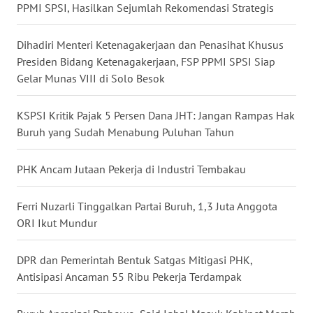
PPMI SPSI, Hasilkan Sejumlah Rekomendasi Strategis
WN
NUSANTARA
Dihadiri Menteri Ketenagakerjaan dan Penasihat Khusus
Presiden Bidang Ketenagakerjaan, FSP PPMI SPSI Siap
WN
Gelar Munas VIII di Solo Besok
JOGJA
KSPSI Kritik Pajak 5 Persen Dana JHT: Jangan Rampas Hak
WN
Buruh yang Sudah Menabung Puluhan Tahun
JATIM
PHK Ancam Jutaan Pekerja di Industri Tembakau
WN
BALI
Ferri Nuzarli Tinggalkan Partai Buruh, 1,3 Juta Anggota
ORI Ikut Mundur
WN
KALBAR
DPR dan Pemerintah Bentuk Satgas Mitigasi PHK,
Antisipasi Ancaman 55 Ribu Pekerja Terdampak
WN
KALTENG