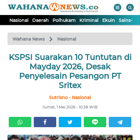
Nasional
Daerah
Polhukam
Kriminal
Ekuin
Sains-Te
WAHANA
Tutup
TV
Wahana News
Nasional
KSPSI Suarakan 10 Tuntutan di
NASIONAL
Mayday 2026, Desak
DAERAH
Penyelesain Pesangon PT
Sritex
POLHUKAM
Sutrisno - Nasional
Jumat, 1 Mei 2026 - 10:38 WIB
KRIMINAL
EKUIN