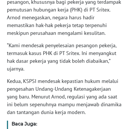
pesangon, khususnya bagi pekerja yang terdampak
pemutusan hubungan kerja (PHK) di PT Sritex.
KARIR
Arnod menegaskan, negara harus hadir
memastikan hak-hak pekerja tetap terpenuhi
DISCLAIMER
meskipun perusahaan mengalami kesulitan.
Wahana
“Kami mendesak penyelesaian pesangon pekerja,
News
termasuk kasus PHK di PT Sritex. Ini menyangkut
Regional
hak dasar pekerja yang tidak boleh diabaikan,”
ujarnya.
WN
SUMUT
Kedua, KSPSI mendesak kepastian hukum melalui
pengesahan Undang-Undang Ketenagakerjaan
WN
yang baru. Menurut Arnod, regulasi yang ada saat
JAKARTA
ini belum sepenuhnya mampu menjawab dinamika
dan tantangan dunia kerja modern.
WN
JABAR
Baca Juga: