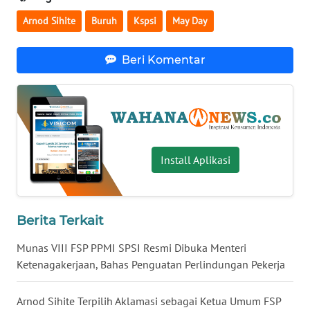
WN
Arnod Sihite
Buruh
Kspsi
May Day
BABEL
Beri Komentar
WN
SUMBAR
WN
SUMSEL
Install Aplikasi
WN
BENGKULU
Berita Terkait
WN
LAMPUNG
Munas VIII FSP PPMI SPSI Resmi Dibuka Menteri
Ketenagakerjaan, Bahas Penguatan Perlindungan Pekerja
WN
JATENG
Arnod Sihite Terpilih Aklamasi sebagai Ketua Umum FSP