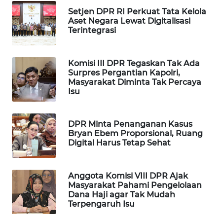
Setjen DPR RI Perkuat Tata Kelola
MAWAKA
Aset Negara Lewat Digitalisasi
ID
Terintegrasi
MARTABAT
Komisi III DPR Tegaskan Tak Ada
NET
Surpres Pergantian Kapolri,
Masyarakat Diminta Tak Percaya
PLN
Isu
WATCH
DPR Minta Penanganan Kasus
MKLI
Bryan Ebem Proporsional, Ruang
Digital Harus Tetap Sehat
LPKKI
Anggota Komisi VIII DPR Ajak
LKKI
Masyarakat Pahami Pengelolaan
Dana Haji agar Tak Mudah
Terpengaruh Isu
KOPEKLIN