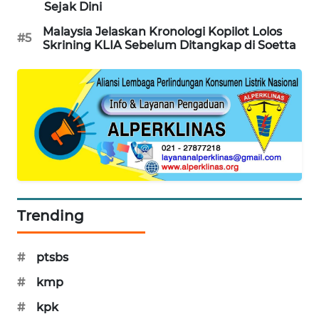
Sejak Dini
SIBARAGAS
Malaysia Jelaskan Kronologi Kopilot Lolos
NEWS
#5
Skrining KLIA Sebelum Ditangkap di Soetta
METRO
SIANTAR
NEWS
METRO
MEDAN
NEWS
METRO
Trending
JAKARTA
NEWS
#
ptsbs
KRT
#
kmp
NEWS
#
kpk