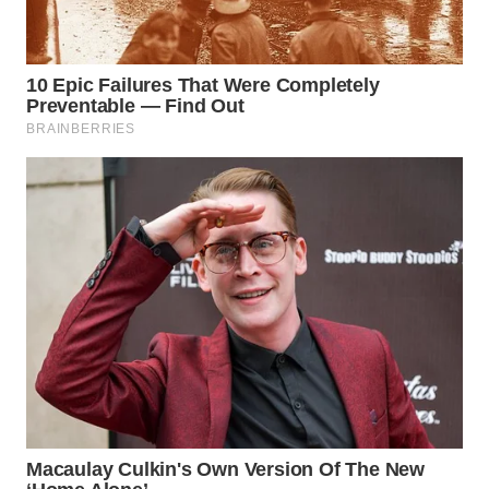
WAHANA
LISTRIK
WAHANA
TRAVEL
WAHANA
TV
WAHANANEWS
ID
WAHANANEWS
CO ID
WAHANANEWS
NET