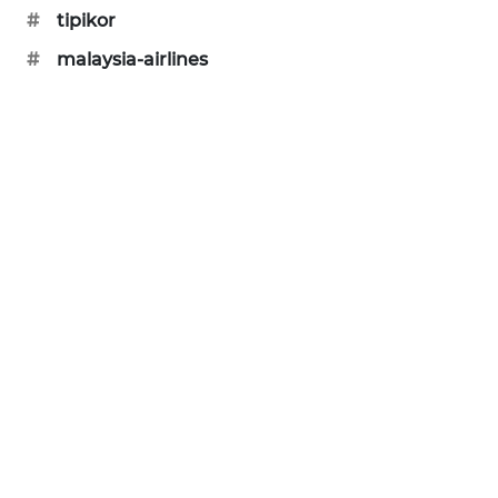
KARING
#
tipikor
NEWS
#
malaysia-airlines
JURNAL
MARITIM
HUMBANG
NEWS
GARONGGANG
NEWS
FISUELRI
ID
ENERGI
NEWS