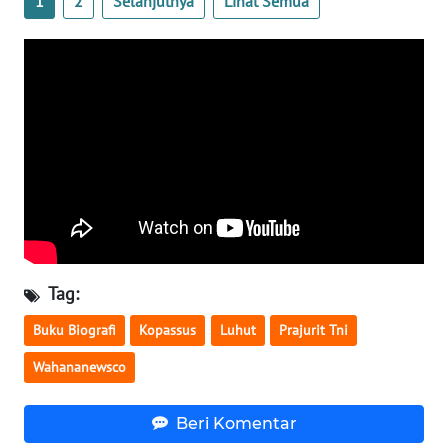
1
2
Selanjutnya
Lihat Semua
WN
SERAMBI
WN
JAMBI
WN
SULTRA
WN
NTB
Tag:
WN
Buku Biografi
Kopassus
Luhut
Prajurit Tni
SULTENG
Wahananewsco
WN
Beri Komentar
SULBAR