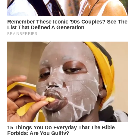
WN
INDRAMAYU
WN
KUNINGAN
WN
MAJALENGKA
WN
SUBANG
WN
SUKABUMI
WN
PURWAKARTA