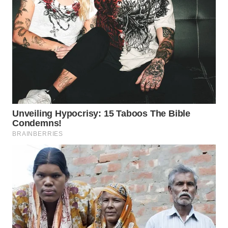
WN
BOGOR
WN
DEPOK
WN
TAPANULI
UTARA
WN
SAMOSIR
WN
PADANG
LAWAS