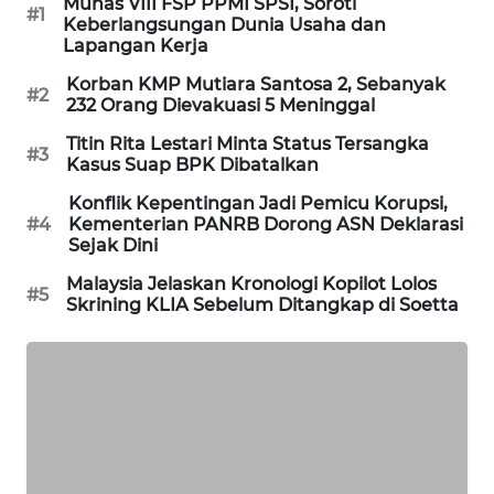
Munas VIII FSP PPMI SPSI, Soroti
#1
Keberlangsungan Dunia Usaha dan
MAWAKA
Lapangan Kerja
ID
Korban KMP Mutiara Santosa 2, Sebanyak
#2
232 Orang Dievakuasi 5 Meninggal
MARTABAT
NET
Titin Rita Lestari Minta Status Tersangka
#3
Kasus Suap BPK Dibatalkan
PLN
Konflik Kepentingan Jadi Pemicu Korupsi,
WATCH
#4
Kementerian PANRB Dorong ASN Deklarasi
Sejak Dini
MKLI
Malaysia Jelaskan Kronologi Kopilot Lolos
#5
Skrining KLIA Sebelum Ditangkap di Soetta
LPKKI
LKKI
KOPEKLIN