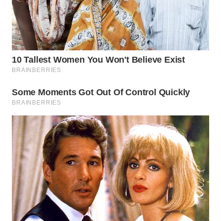
WN
SUMEDANG
WN
CIANJUR
WN
KEPULAUAN
SERIBU
WN
TANGERANG
WN
BINJAI
WN
CIREBON