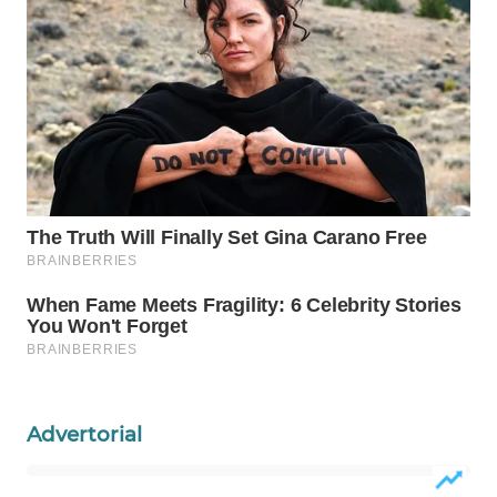
Wahana
Media
Group
WAHANA
NEWS
WAHANA
TANI
WAHANA
ADVOKAT
WAHANA
INFRASTRUKTUR
Advertorial
WAHANA
KONSUMEN