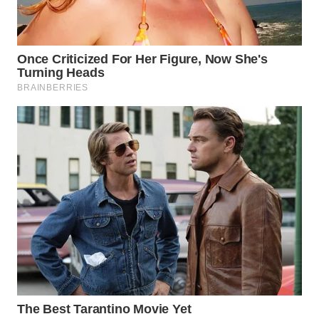
WN
TAPANULI
SELATAN
WN
TANJUNG
LESUNG
WN
KARO
WN
SIMALUNGUN
WN
LABUHANBATU
WN