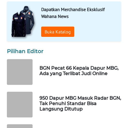
WAHANA
Dapatkan Merchandise Eksklusif
LISTRIK
Wahana News
WAHANA
Buka Katalog
TRAVEL
WAHANA
Pilihan Editor
TV
BGN Pecat 66 Kepala Dapur MBG,
WAHANANEWS
Ada yang Terlibat Judi Online
ID
WAHANANEWS
950 Dapur MBG Masuk Radar BGN,
CO ID
Tak Penuhi Standar Bisa
Langsung Ditutup
WAHANANEWS
NET