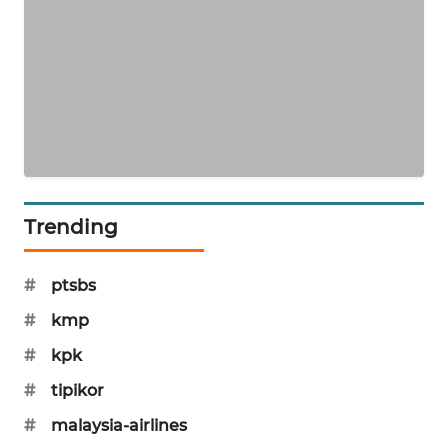
PORTAL
KONSUMEN
FORWAMKI
ALPERKLINAS
FORJASIDA
Trending
TAMBANG
NEWS
#
ptsbs
#
kmp
SITUNGIR
NEWS
#
kpk
#
tipikor
SIDIKALANG
NEWS
#
malaysia-airlines