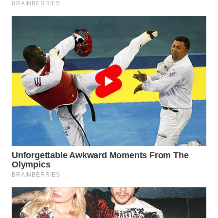
TAPANULI
TENGAH
WN DELI
SERDANG
WN
TEBING
TINGGI
WN
PAKPAK
WN
KARAWANG
WN
BEKASI