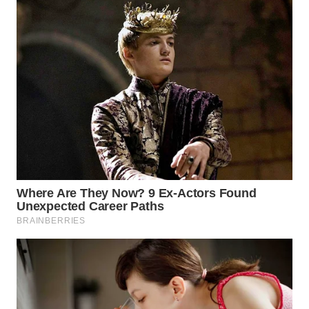
WN
KALTARA
WN
KALSEL
WN
KALTIM
WN
SULSEL
WN
GORONTALO
WN
SULUT