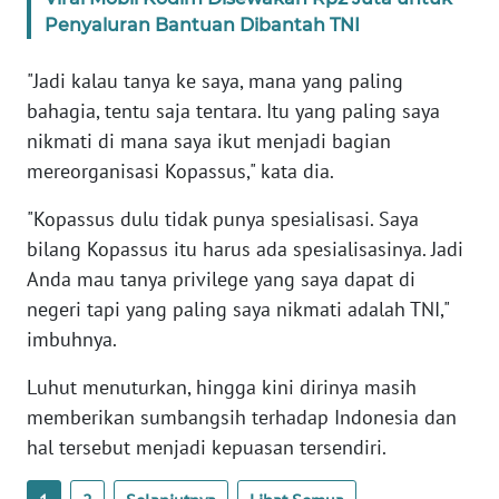
WN
Penyaluran Bantuan Dibantah TNI
BANTEN
"Jadi kalau tanya ke saya, mana yang paling
WN
bahagia, tentu saja tentara. Itu yang paling saya
NTT
nikmati di mana saya ikut menjadi bagian
mereorganisasi Kopassus," kata dia.
WN
KEPRI
"Kopassus dulu tidak punya spesialisasi. Saya
bilang Kopassus itu harus ada spesialisasinya. Jadi
WN
Anda mau tanya privilege yang saya dapat di
PAPUA
negeri tapi yang paling saya nikmati adalah TNI,"
imbuhnya.
WN
PAPUA
Luhut menuturkan, hingga kini dirinya masih
BARAT
memberikan sumbangsih terhadap Indonesia dan
hal tersebut menjadi kepuasan tersendiri.
WN
RIAU