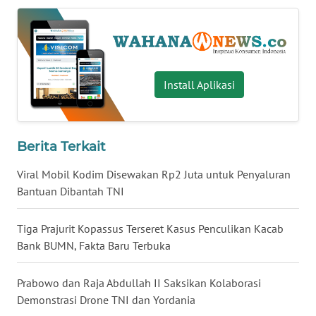
WN
BABEL
WN
Install Aplikasi
SUMBAR
WN
SUMSEL
Berita Terkait
Viral Mobil Kodim Disewakan Rp2 Juta untuk Penyaluran
WN
Bantuan Dibantah TNI
BENGKULU
Tiga Prajurit Kopassus Terseret Kasus Penculikan Kacab
WN
LAMPUNG
Bank BUMN, Fakta Baru Terbuka
WN
Prabowo dan Raja Abdullah II Saksikan Kolaborasi
JATENG
Demonstrasi Drone TNI dan Yordania