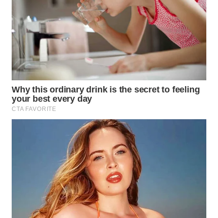
WN
MALUKU
WN
MALUT
WN
DAIRI
WN
DANAU
TOBA
WN
NIAS
WN
LANGKAT