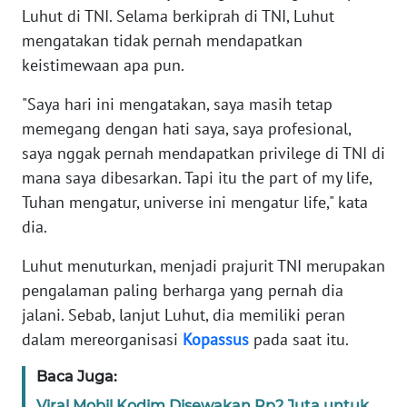
Luhut di TNI. Selama berkiprah di TNI, Luhut
mengatakan tidak pernah mendapatkan
KARIR
keistimewaan apa pun.
DISCLAIMER
"Saya hari ini mengatakan, saya masih tetap
memegang dengan hati saya, saya profesional,
Wahana
saya nggak pernah mendapatkan privilege di TNI di
News
Regional
mana saya dibesarkan. Tapi itu the part of my life,
Tuhan mengatur, universe ini mengatur life," kata
WN
dia.
SUMUT
Luhut menuturkan, menjadi prajurit TNI merupakan
WN
pengalaman paling berharga yang pernah dia
JAKARTA
jalani. Sebab, lanjut Luhut, dia memiliki peran
dalam mereorganisasi
Kopassus
pada saat itu.
WN
JABAR
Baca Juga:
Viral Mobil Kodim Disewakan Rp2 Juta untuk