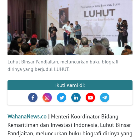
SAINS-TEKNO
KESEHATAN
INTERNASIONAL
SERBA-SERBI
Luhut Binsar Pandjaitan, meluncurkan buku biografi
dirinya yang berjudul LUHUT.
PENDIDIKAN
Ikuti Kami di:
OLAHRAGA
OPINI
WahanaNews.co
|
Menteri Koordinator Bidang
Kemaritiman dan Investasi Indonesia, Luhut Binsar
EDITORIAL
Pandjaitan, meluncurkan buku biografi dirinya yang