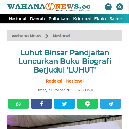
Nasional
Daerah
Polhukam
Kriminal
Ekuin
Sains-Te
WAHANA
Tutup
TV
Wahana News
Nasional
NASIONAL
Luhut Binsar Pandjaitan
Luncurkan Buku Biografi
DAERAH
Berjudul 'LUHUT'
Redaksi - Nasional
POLHUKAM
Jumat, 7 Oktober 2022 - 17:58 WIB
KRIMINAL
EKUIN