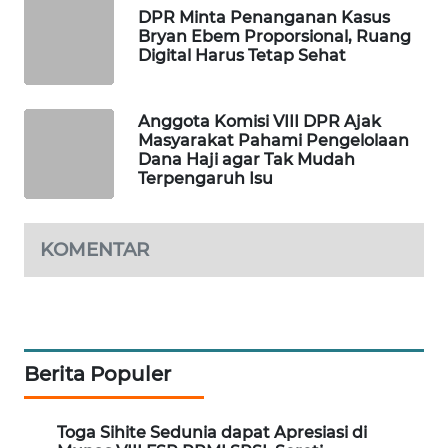
DPR Minta Penanganan Kasus
WAHANA
Bryan Ebem Proporsional, Ruang
DESA
Digital Harus Tetap Sehat
WISATA
LAPAK
Anggota Komisi VIII DPR Ajak
WAHANA
Masyarakat Pahami Pengelolaan
Dana Haji agar Tak Mudah
Terpengaruh Isu
Wahana
Network
KOMENTAR
KONSUMEN
LISTRIK
MASYARAKAT
KELISTRIKAN
Berita Populer
WALINKI
ID
Toga Sihite Sedunia dapat Apresiasi di