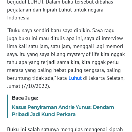
berjudul LUHUT. Dalam buku tersebut dibahas
Informasi
perjalanan dan kiprah Luhut untuk negara
INDEKS
Indonesia.
BERITA
"Buku saya sendiri baru saya dibikin. Saya ragu
KONTAK
juga buku ini mau ditulis apa ini, saya di interview
KAMI
lima kali satu jam, satu jam, menggali lagi memori
saya. Itu yang saya bilang mystery of life kita nggak
INFO
tahu apa yang terjadi sama kita, kita nggak perlu
IKLAN
merasa yang paling hebat paling sengsara, paling
beruntung tidak ada," kata
Luhut
di Jakarta Selatan,
TENTANG
Jumat (7/10/2022).
KAMI
Baca Juga:
PEDOMAN
Kasus Penyiraman Andrie Yunus: Dendam
MEDIA
Pribadi Jadi Kunci Perkara
SIBER
Buku ini salah satunya mengulas mengenai kiprah
REDAKSI