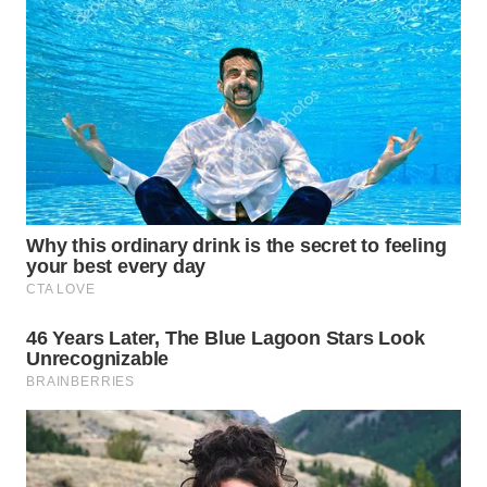
WN
NATUNA
WN
BINTAN
WN
MANDALIKA
WN
LIKUPANG
WN
LABUANBAJO
WN
BORNEO