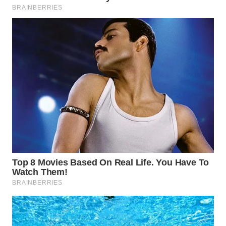
WN
PRIANGAN
TIMUR
WN
SEMARANG
WN
SOLO
WN
BOROBUDUR
WN
MADURA
WN
SURABAYA