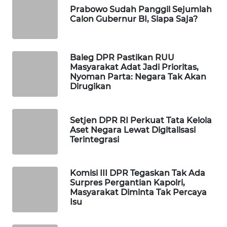
Prabowo Sudah Panggil Sejumlah
WAHANA
Calon Gubernur BI, Siapa Saja?
SPORT
WAHANA
Baleg DPR Pastikan RUU
UMKM
Masyarakat Adat Jadi Prioritas,
Nyoman Parta: Negara Tak Akan
Dirugikan
WAHANA
SELEB
Setjen DPR RI Perkuat Tata Kelola
WAHANA
Aset Negara Lewat Digitalisasi
PERSONA
Terintegrasi
WAHANA
Komisi III DPR Tegaskan Tak Ada
OTOMOTIF
Surpres Pergantian Kapolri,
Masyarakat Diminta Tak Percaya
WAHANA
Isu
HEALTH