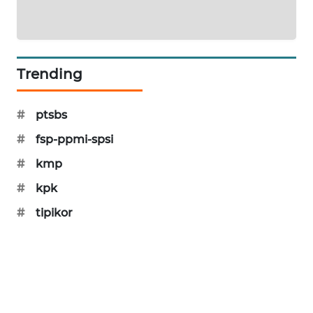
PORTAL
KONSUMEN
FORWAMKI
Trending
ALPERKLINAS
#
ptsbs
#
fsp-ppmi-spsi
FORJASIDA
#
kmp
TAMBANG
#
kpk
NEWS
#
tipikor
SITUNGIR
NEWS
SIDIKALANG
NEWS