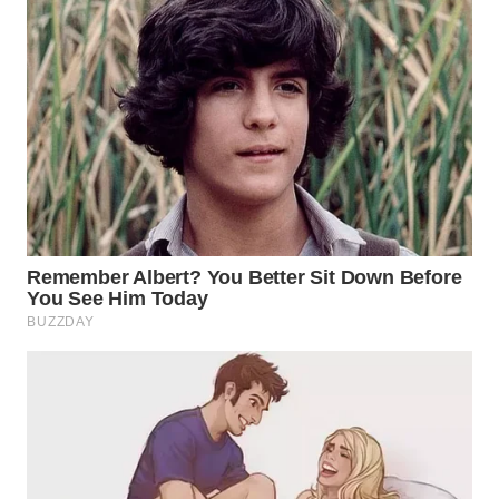
WN
PRIANGAN
TIMUR
WN
SEMARANG
WN
SOLO
WN
BOROBUDUR
WN
MADURA
WN
SURABAYA