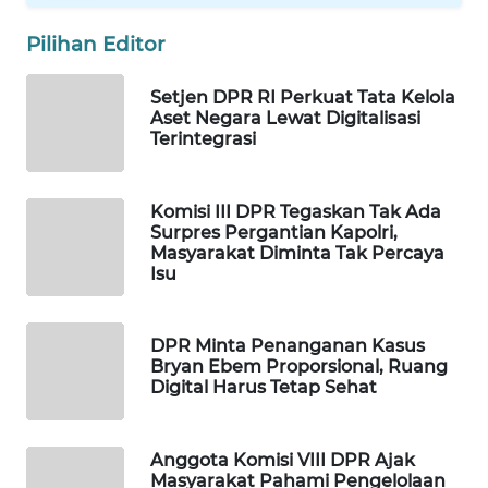
WAHANA
Pilihan Editor
LISTRIK
Setjen DPR RI Perkuat Tata Kelola
WAHANA
Aset Negara Lewat Digitalisasi
TRAVEL
Terintegrasi
WAHANA
Komisi III DPR Tegaskan Tak Ada
TV
Surpres Pergantian Kapolri,
Masyarakat Diminta Tak Percaya
Isu
WAHANANEWS
ID
DPR Minta Penanganan Kasus
WAHANANEWS
Bryan Ebem Proporsional, Ruang
CO ID
Digital Harus Tetap Sehat
WAHANANEWS
NET
Anggota Komisi VIII DPR Ajak
Masyarakat Pahami Pengelolaan