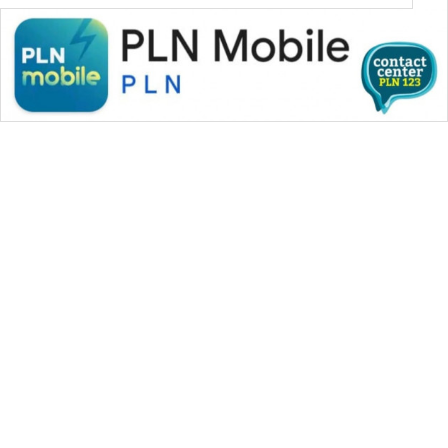
WAHANA MEDIA GROUP
|
|
|
WAHANA NEWS co
WAHANA TANI
WAHANA ADVOKAT
|
|
WAHANA INFRASTRUKTUR
WAHANA KONSUMEN
|
|
|
WAHANA LISTRIK
WAHANA TRAVEL
WAHANA TV