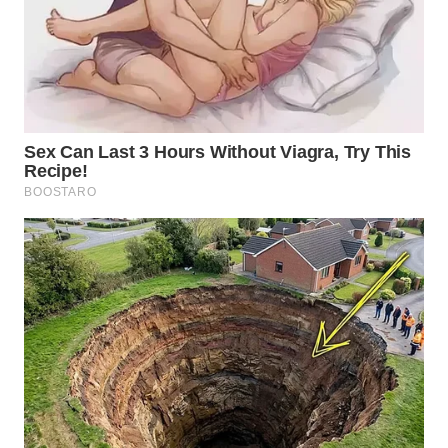
WN
NATUNA
WN
BINTAN
WN
MANDALIKA
WN
LIKUPANG
WN
LABUANBAJO
WN
BORNEO