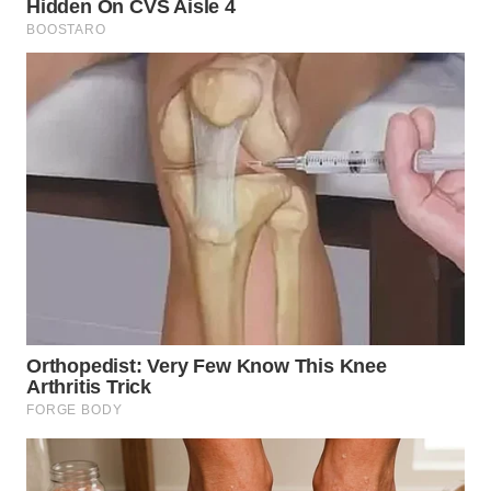
WN
MALUKU
WN
MALUT
WN
DAIRI
WN
DANAU
TOBA
WN
NIAS
WN
LANGKAT