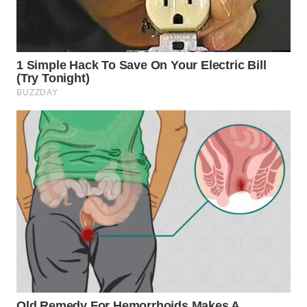
WN
SUMEDANG
WN
CIANJUR
WN
KEPULAUAN
SERIBU
WN
TANGERANG
WN
BINJAI
WN
CIREBON