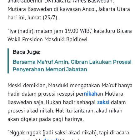
anak Gubernur DKI Jakarta Anies Baswedan,
Informasi
Mutiara Baswedan di kawasan Ancol, Jakarta Utara
INDEKS
hari ini, Jumat (29/7).
BERITA
"Iya (hadir), malam jam 19.00 WIB," kata Juru Bicara
Wakil Presiden Masduki Baidlowi.
KONTAK
KAMI
Baca Juga:
Bersama Ma'ruf Amin, Gibran Lakukan Prosesi
INFO
IKLAN
Penyerahan Memori Jabatan
Meski demikian, Masduki mengatakan Ma'ruf hanya
TENTANG
KAMI
hadir dalam prosesi resepsi per
nikah
an Mutiara
Baswedan saja. Bukan hadir sebagai
saksi
dalam
PEDOMAN
prosesi akad nikah. Hal itu lantaran, akad nikah
MEDIA
akan digelar pada pagi harinya.
SIBER
"Nggak nggak [jadi saksi akad nikah], tapi di acara
REDAKSI