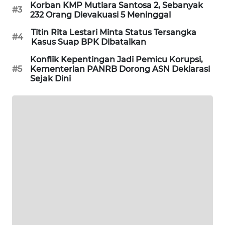
Korban KMP Mutiara Santosa 2, Sebanyak
#3
232 Orang Dievakuasi 5 Meninggal
MAWAKA
ID
Titin Rita Lestari Minta Status Tersangka
#4
Kasus Suap BPK Dibatalkan
MARTABAT
Konflik Kepentingan Jadi Pemicu Korupsi,
NET
#5
Kementerian PANRB Dorong ASN Deklarasi
Sejak Dini
PLN
WATCH
MKLI
LPKKI
LKKI
KOPEKLIN