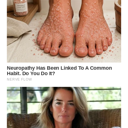
WN
TAPANULI
SELATAN
WN
TANJUNG
LESUNG
WN
KARO
WN
SIMALUNGUN
WN
LABUHANBATU
WN