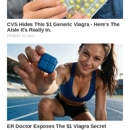
WN
KALTARA
WN
KALSEL
WN
KALTIM
WN
SULSEL
WN
GORONTALO
WN
SULUT