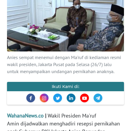
SAINS-TEKNO
KESEHATAN
INTERNASIONAL
SERBA-SERBI
Anies sempat menemui dengan Ma'ruf di kediaman resmi
wakil presiden, Jakarta Pusat pada Selasa (26/7) lalu
PENDIDIKAN
untuk menyampaikan undangan pernikahan anaknya.
OLAHRAGA
Ikuti Kami di:
OPINI
WahanaNews.co
|
Wakil Presiden Ma'ruf
EDITORIAL
Amin dijadwalkan menghadiri resepsi pernikahan