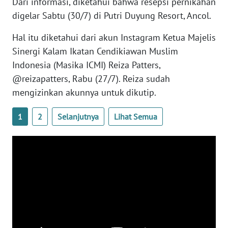
Dari informasi, diketahui bahwa resepsi pernikahan
WN
digelar Sabtu (30/7) di Putri Duyung Resort, Ancol.
BANTEN
Hal itu diketahui dari akun Instagram Ketua Majelis
WN
Sinergi Kalam Ikatan Cendikiawan Muslim
NTT
Indonesia (Masika ICMI) Reiza Patters,
@reizapatters, Rabu (27/7). Reiza sudah
WN
mengizinkan akunnya untuk dikutip.
KEPRI
1
2
Selanjutnya
Lihat Semua
WN
PAPUA
WN
PAPUA
BARAT
WN
RIAU