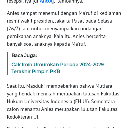
resepsi, Iya [di
Ancol
]," tambahnya.
Anies sempat menemui dengan Ma'ruf di kediaman
KARIR
resmi wakil presiden, Jakarta Pusat pada Selasa
(26/7) lalu untuk menyampaikan undangan
DISCLAIMER
pernikahan anaknya. Kala itu, Anies bercerita
banyak soal anaknya kepada Ma'ruf.
Wahana
News
Regional
Baca Juga:
Cak Imin Umumkan Periode 2024-2029
WN
Terakhir Pimpin PKB
SUMUT
Saat itu, Masduki membeberkan bahwa Mutiara
WN
yang hendak menikah merupakan lulusan Fakultas
JAKARTA
Hukum Universitas Indonesia (FH UI). Sementara
calon menantu Anies merupakan lulusan Fakultas
WN
Kedokteran UI.
JABAR