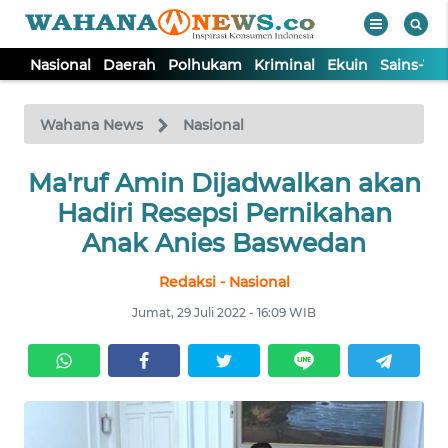
Nasional
Daerah
Polhukam
Kriminal
Ekuin
Sains-Te
WAHANA
Tutup
TV
Wahana News
Nasional
Ma'ruf Amin Dijadwalkan akan
NASIONAL
Hadiri Resepsi Pernikahan
DAERAH
Anak Anies Baswedan
Redaksi - Nasional
POLHUKAM
Jumat, 29 Juli 2022 - 16:09 WIB
KRIMINAL
EKUIN