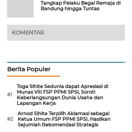
Tangkap Pelaku Begal Remaja di
WAHANA
Bandung hingga Tuntas
DESA
WISATA
KOMENTAR
LAPAK
WAHANA
Wahana
Network
Berita Populer
KONSUMEN
LISTRIK
Toga Sihite Sedunia dapat Apresiasi di
Munas VIII FSP PPMI SPSI, Soroti
#1
Keberlangsungan Dunia Usaha dan
MASYARAKAT
Lapangan Kerja
KELISTRIKAN
Arnod Sihite Terpilih Aklamasi sebagai
#2
Ketua Umum FSP PPMI SPSI, Hasilkan
WALINKI
Sejumlah Rekomendasi Strategis
ID