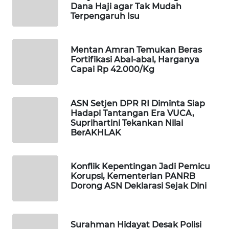
Dana Haji agar Tak Mudah
WAHANA
Terpengaruh Isu
SPORT
Mentan Amran Temukan Beras
WAHANA
Fortifikasi Abal-abal, Harganya
UMKM
Capai Rp 42.000/Kg
WAHANA
SELEB
ASN Setjen DPR RI Diminta Siap
Hadapi Tantangan Era VUCA,
Suprihartini Tekankan Nilai
WAHANA
BerAKHLAK
PERSONA
WAHANA
Konflik Kepentingan Jadi Pemicu
OTOMOTIF
Korupsi, Kementerian PANRB
Dorong ASN Deklarasi Sejak Dini
WAHANA
HEALTH
Surahman Hidayat Desak Polisi