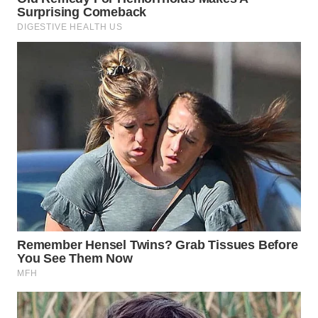
WN
INDRAMAYU
WN
KUNINGAN
WN
MAJALENGKA
WN
SUBANG
WN
SUKABUMI
WN
PURWAKARTA