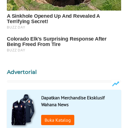
Wahana
Media
Group
WAHANA
NEWS
WAHANA
TANI
Advertorial
WAHANA
ADVOKAT
WAHANA
Dapatkan Merchandise Eksklusif
INFRASTRUKTUR
Wahana News
WAHANA
Buka Katalog
KONSUMEN