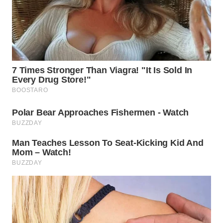
TAPANULI
TENGAH
WN DELI
SERDANG
WN
TEBING
TINGGI
WN
PAKPAK
WN
KARAWANG
WN
BEKASI