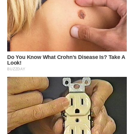
WN
BOGOR
WN
DEPOK
WN
TAPANULI
UTARA
WN
SAMOSIR
WN
PADANG
LAWAS