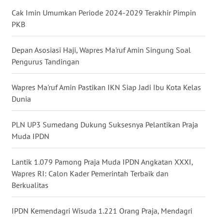
Cak Imin Umumkan Periode 2024-2029 Terakhir Pimpin
WN
PKB
BABEL
Depan Asosiasi Haji, Wapres Ma'ruf Amin Singung Soal
WN
SUMBAR
Pengurus Tandingan
WN
Wapres Ma'ruf Amin Pastikan IKN Siap Jadi Ibu Kota Kelas
SUMSEL
Dunia
WN
PLN UP3 Sumedang Dukung Suksesnya Pelantikan Praja
BENGKULU
Muda IPDN
WN
Lantik 1.079 Pamong Praja Muda IPDN Angkatan XXXI,
LAMPUNG
Wapres RI: Calon Kader Pemerintah Terbaik dan
Berkualitas
WN
JATENG
IPDN Kemendagri Wisuda 1.221 Orang Praja, Mendagri