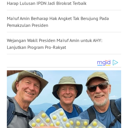
Harap Lulusan IPDN Jadi Birokrat Terbaik
WN
NUSANTARA
Ma'ruf Amin Berharap Hak Angket Tak Berujung Pada
Pemakzulan Presiden
WN
JOGJA
Wejangan Wakil Presiden Ma'ruf Amin untuk AHY:
Lanjutkan Program Pro-Rakyat
WN
JATIM
WN
BALI
WN
KALBAR
WN
KALTENG