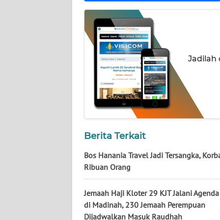
NUSANTARA
WN
JOGJA
Jadilah
WN
JATIM
WN
BALI
Berita Terkait
WN
KALBAR
Bos Hanania Travel Jadi Tersangka, Korb
Ribuan Orang
WN
KALTENG
Jemaah Haji Kloter 29 KJT Jalani Agenda
di Madinah, 230 Jemaah Perempuan
WN
Dijadwalkan Masuk Raudhah