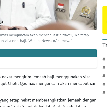
umas mengancam akan mencabut izin travel, Jika tetap
n visa non-haji. [WahanaNews.co/Istimewa]
T
#
#
#
ap nekat mengirim jemaah haji menggunakan visa
Yaqut Cholil Qoumas mengancam akan mencabut izin
#
#
l yang tetap nekat memberangkatkan jemaah dengan
i resmi," kata Yaqut di Jeddah, Arab Saudi dalam