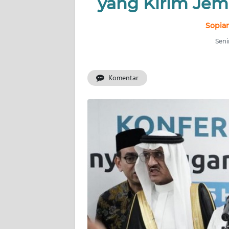
yang Kirim Jem
INDEKS
BERITA
Sopian
Seni
KONTAK
KAMI
Komentar
INFO
IKLAN
TENTANG
KAMI
PEDOMAN
MEDIA
SIBER
REDAKSI