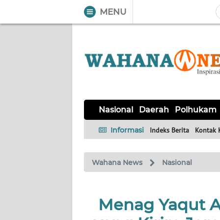
MENU
WAHANA
Tutup
TV
NASIONAL
DAERAH
POLHUKAM
KRIMINAL
EKUIN
SAINS-
KESEHATAN
INTERNASIONAL
Nasional
Daerah
Polhukam
TEKNO
Informasi
Indeks Berita
Kontak 
SERBA-
PENDIDIKAN
OLAHRAGA
OPINI
SERBI
Wahana News
Nasional
EDITORIAL
Menag Yaqut A
Informasi