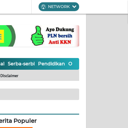
NETWORK
al
Serba-serbi
Pendidikan
Olahraga
Opini
Editoria
Disclaimer
erita Populer