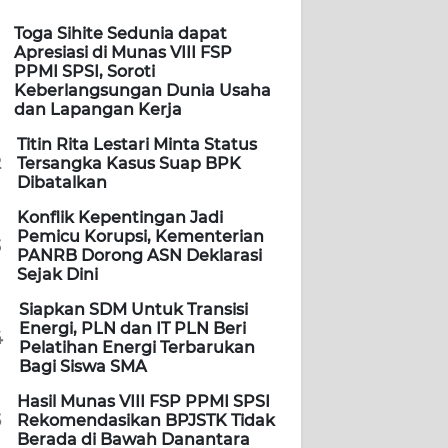
Toga Sihite Sedunia dapat
Apresiasi di Munas VIII FSP
PPMI SPSI, Soroti
Keberlangsungan Dunia Usaha
dan Lapangan Kerja
Titin Rita Lestari Minta Status
2
Tersangka Kasus Suap BPK
Dibatalkan
Konflik Kepentingan Jadi
Pemicu Korupsi, Kementerian
3
PANRB Dorong ASN Deklarasi
Sejak Dini
Siapkan SDM Untuk Transisi
Energi, PLN dan IT PLN Beri
4
Pelatihan Energi Terbarukan
Bagi Siswa SMA
Hasil Munas VIII FSP PPMI SPSI
5
Rekomendasikan BPJSTK Tidak
Berada di Bawah Danantara