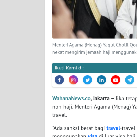
KARIR
DISCLAIMER
Wahana
News
Menteri Agama (Menag) Yaqut Cholil Qo
Regional
nekat mengirim jemaah haji menggunaka
WN
Ikuti Kami di:
SUMUT
WN
JAKARTA
WahanaNews.co
, Jakarta –
Jika tet
non-haji, Menteri Agama (Menag) 
WN
JABAR
travel.
"Ada sanksi berat bagi
travel
-trave
WN
menggunakan
visa
di luar visa haj
BANTEN