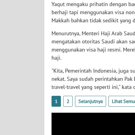
Yaqut mengaku prihatin dengan ba
SERAMBI
berhaji tapi menggunakan visa non-
Makkah bahkan tidak sedikit yang d
WN
JAMBI
Menurutnya, Menteri Haji Arab Saud
mengatakan otoritas Saudi akan sa
WN
menggunakan visa haji resmi. Mere
SULTRA
haji.
WN
"Kita, Pemerintah Indonesia, juga
NTB
nekat. Saya sudah perintahkan Pak
travel-travel yang seperti ini," kata 
WN
SULTENG
1
2
Selanjutnya
Lihat Sem
WN
SULBAR
WN