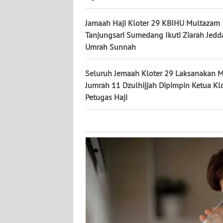
KALTARA
Jamaah Haji Kloter 29 KBIHU Multazam
WN
Tanjungsari Sumedang Ikuti Ziarah Jed
KALSEL
Umrah Sunnah
WN
Seluruh Jemaah Kloter 29 Laksanakan M
KALTIM
Jumrah 11 Dzulhijjah Dipimpin Ketua Kl
Petugas Haji
WN
SULSEL
WN
GORONTALO
WN
SULUT
WN
MALUKU