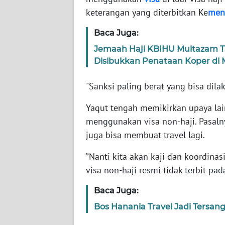
keterangan yang diterbitkan Ke
men
WN
Baca Juga:
NTT
Jemaah Haji KBIHU Multazam Ta
Disibukkan Penataan Koper di
WN
KEPRI
"Sanksi paling berat yang bisa dila
WN
Yaqut tengah memikirkan upaya lai
PAPUA
menggunakan visa non-haji. Pasalny
juga bisa membuat travel lagi.
WN
PAPUA
“Nanti kita akan kaji dan koordina
BARAT
visa non-haji resmi tidak terbit pad
WN
Baca Juga:
RIAU
Bos Hanania Travel Jadi Tersan
WN