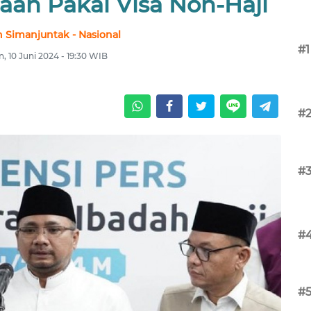
aah Pakai Visa Non-Haji
 Simanjuntak - Nasional
#1
n, 10 Juni 2024 - 19:30 WIB
#
#
#
#