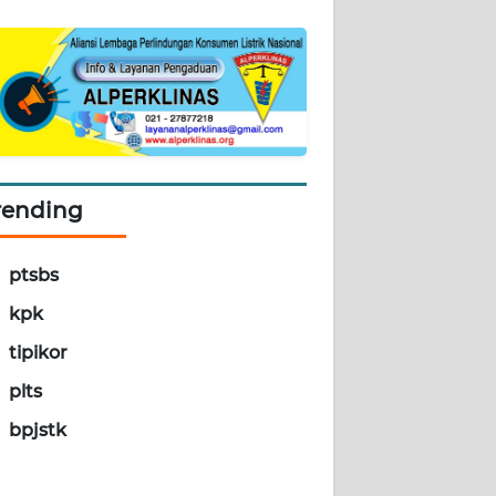
rending
ptsbs
kpk
tipikor
plts
bpjstk