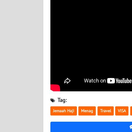
BABEL
WN
SUMBAR
WN
SUMSEL
WN
BENGKULU
WN
LAMPUNG
Tag:
WN
Jemaah Haji
Menag
Travel
VISA
JATENG
WN