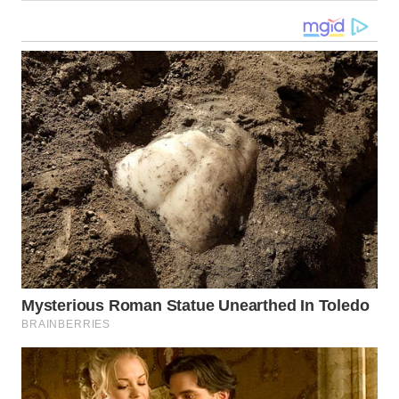
WN
KALTARA
WN
KALSEL
WN
KALTIM
WN
SULSEL
WN
GORONTALO
WN
SULUT