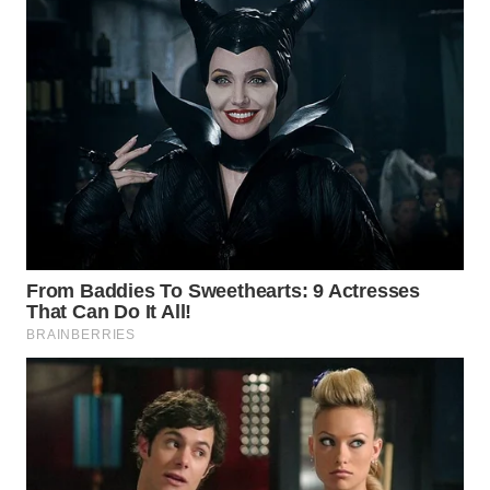
WN
BOGOR
WN
DEPOK
WN
TAPANULI
UTARA
WN
SAMOSIR
WN
PADANG
LAWAS