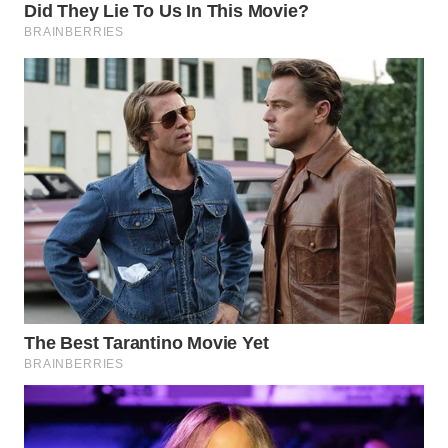
WAHANA
LISTRIK
WAHANA
TRAVEL
WAHANA
TV
WAHANANEWS
ID
WAHANANEWS
CO ID
WAHANANEWS
NET