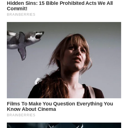
TAPANULI
TENGAH
WN DELI
SERDANG
WN
TEBING
TINGGI
WN
PAKPAK
WN
KARAWANG
WN
BEKASI