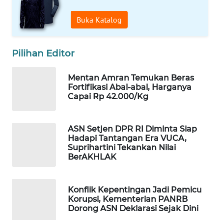
WAHANA
Buka Katalog
DESA
WISATA
Pilihan Editor
LAPAK
WAHANA
Mentan Amran Temukan Beras
Fortifikasi Abal-abal, Harganya
Wahana
Capai Rp 42.000/Kg
Network
KONSUMEN
ASN Setjen DPR RI Diminta Siap
LISTRIK
Hadapi Tantangan Era VUCA,
Suprihartini Tekankan Nilai
BerAKHLAK
MASYARAKAT
KELISTRIKAN
Konflik Kepentingan Jadi Pemicu
Korupsi, Kementerian PANRB
WALINKI
Dorong ASN Deklarasi Sejak Dini
ID