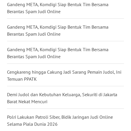
Gandeng META, Komdigi Siap Bentuk Tim Bersama
WN
Berantas Spam Judi Online
NUSANTARA
Gandeng META, Komdigi Siap Bentuk Tim Bersama
WN
Berantas Spam Judi Online
JOGJA
Gandeng META, Komdigi Siap Bentuk Tim Bersama
WN
Berantas Spam Judi Online
JATIM
Cengkareng hingga Cakung Jadi Sarang Pemain Judol, Ini
WN
BALI
Temuan PPATK
WN
Demi Judol dan Kebutuhan Keluarga, Sekuriti di Jakarta
KALBAR
Barat Nekat Mencuri
WN
Polri Lakukan Patroli Siber, Bidik Jaringan Judi Online
KALTENG
Selama Piala Dunia 2026