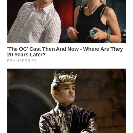
WN
SUMEDANG
WN
CIANJUR
WN
KEPULAUAN
SERIBU
WN
TANGERANG
WN
BINJAI
WN
CIREBON