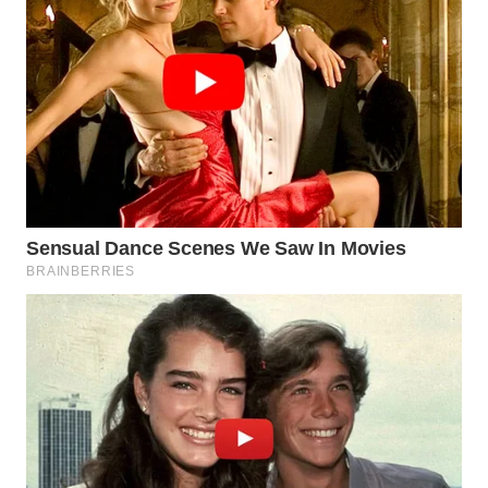
WN
MALUKU
WN
MALUT
WN
DAIRI
WN
DANAU
TOBA
WN
NIAS
WN
LANGKAT