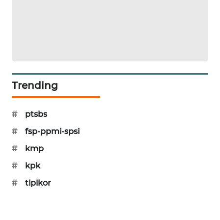
KARING
NEWS
JURNAL
MARITIM
HUMBANG
Trending
NEWS
#
ptsbs
GARONGGANG
NEWS
#
fsp-ppmi-spsi
#
kmp
FISUELRI
ID
#
kpk
#
tipikor
ENERGI
NEWS