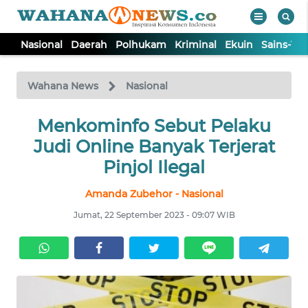
Nasional
Daerah
Polhukam
Kriminal
Ekuin
Sains-Te
WAHANA
Tutup
TV
Wahana News
Nasional
NASIONAL
Menkominfo Sebut Pelaku
Judi Online Banyak Terjerat
DAERAH
Pinjol Ilegal
Amanda Zubehor - Nasional
POLHUKAM
Jumat, 22 September 2023 - 09:07 WIB
KRIMINAL
EKUIN