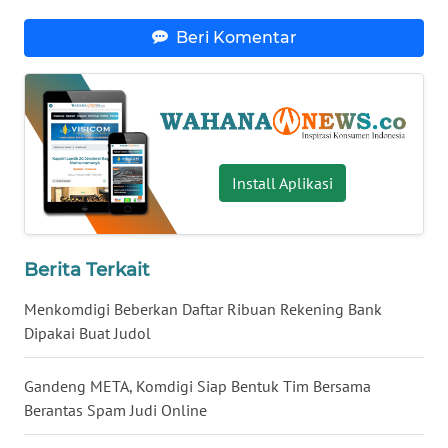
WN
Beri Komentar
BABEL
WN
SUMBAR
WN
Install Aplikasi
SUMSEL
WN
Berita Terkait
BENGKULU
Menkomdigi Beberkan Daftar Ribuan Rekening Bank
WN
Dipakai Buat Judol
LAMPUNG
Gandeng META, Komdigi Siap Bentuk Tim Bersama
WN
Berantas Spam Judi Online
JATENG