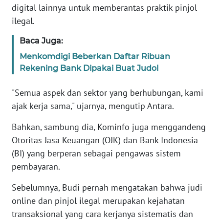
digital lainnya untuk memberantas praktik pinjol
WN
BANTEN
ilegal.
Baca Juga:
WN
NTT
Menkomdigi Beberkan Daftar Ribuan
Rekening Bank Dipakai Buat Judol
WN
KEPRI
"Semua aspek dan sektor yang berhubungan, kami
ajak kerja sama," ujarnya, mengutip Antara.
WN
Bahkan, sambung dia, Kominfo juga menggandeng
PAPUA
Otoritas Jasa Keuangan (OJK) dan Bank Indonesia
(BI) yang berperan sebagai pengawas sistem
WN
PAPUA
pembayaran.
BARAT
Sebelumnya, Budi pernah mengatakan bahwa judi
WN
online dan pinjol ilegal merupakan kejahatan
RIAU
transaksional yang cara kerjanya sistematis dan