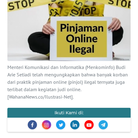
SAINS-TEKNO
KESEHATAN
INTERNASIONAL
SERBA-SERBI
Menteri Komunikasi dan Informatika (Menkominfo) Budi
PENDIDIKAN
Arie Setiadi telah mengungkapkan bahwa banyak korban
dari praktik pinjaman online (pinjol) ilegal ternyata juga
OLAHRAGA
terlibat dalam kegiatan judi online.
[WahanaNews.co/Ilustrasi-Net].
OPINI
Ikuti Kami di:
EDITORIAL