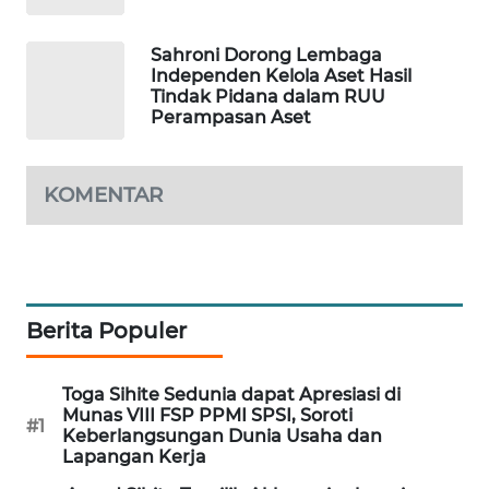
PORTAL
KONSUMEN
Sahroni Dorong Lembaga
Independen Kelola Aset Hasil
Tindak Pidana dalam RUU
FORWAMKI
Perampasan Aset
ALPERKLINAS
KOMENTAR
FORJASIDA
TAMBANG
NEWS
Berita Populer
SITUNGIR
NEWS
Toga Sihite Sedunia dapat Apresiasi di
Munas VIII FSP PPMI SPSI, Soroti
#1
Keberlangsungan Dunia Usaha dan
SIDIKALANG
Lapangan Kerja
NEWS