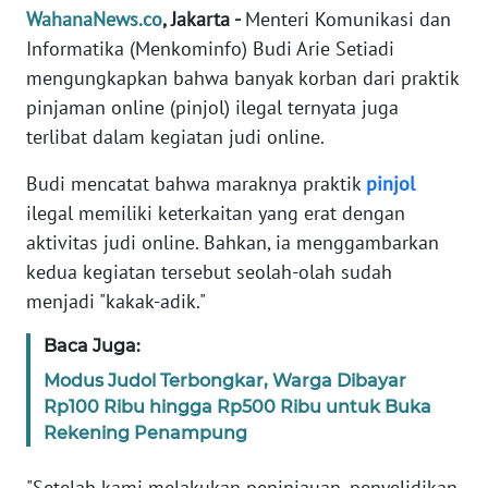
Informasi
WahanaNews.co
, Jakarta -
Menteri Komunikasi dan
Informatika (Menkominfo) Budi Arie Setiadi
INDEKS
mengungkapkan bahwa banyak korban dari praktik
BERITA
pinjaman online (pinjol) ilegal ternyata juga
terlibat dalam kegiatan judi online.
KONTAK
KAMI
Budi mencatat bahwa maraknya praktik
pinjol
ilegal memiliki keterkaitan yang erat dengan
INFO
IKLAN
aktivitas judi online. Bahkan, ia menggambarkan
kedua kegiatan tersebut seolah-olah sudah
TENTANG
menjadi "kakak-adik."
KAMI
Baca Juga:
PEDOMAN
Modus Judol Terbongkar, Warga Dibayar
MEDIA
Rp100 Ribu hingga Rp500 Ribu untuk Buka
SIBER
Rekening Penampung
REDAKSI
"Setelah kami melakukan peninjauan, penyelidikan,