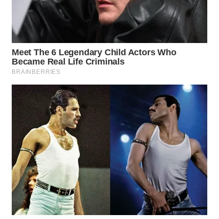
Wahana
Media
Group
WAHANA
NEWS
WAHANA
TANI
WAHANA
ADVOKAT
WAHANA
INFRASTRUKTUR
WAHANA
KONSUMEN