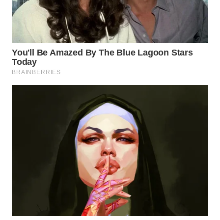
WN
TAPANULI
SELATAN
WN
TANJUNG
LESUNG
WN
KARO
WN
SIMALUNGUN
WN
LABUHANBATU
WN