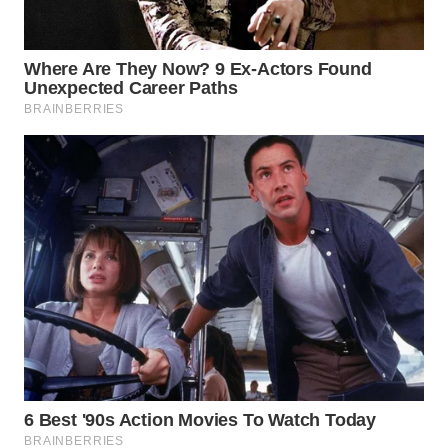
WN
INDRAMAYU
WN
KUNINGAN
WN
MAJALENGKA
WN
SUBANG
WN
SUKABUMI
WN
PURWAKARTA