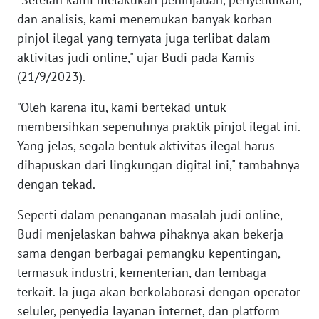
dan analisis, kami menemukan banyak korban
KARIR
pinjol ilegal yang ternyata juga terlibat dalam
aktivitas judi online," ujar Budi pada Kamis
DISCLAIMER
(21/9/2023).
"Oleh karena itu, kami bertekad untuk
Wahana
News
membersihkan sepenuhnya praktik pinjol ilegal ini.
Regional
Yang jelas, segala bentuk aktivitas ilegal harus
dihapuskan dari lingkungan digital ini," tambahnya
WN
dengan tekad.
SUMUT
Seperti dalam penanganan masalah judi online,
WN
Budi menjelaskan bahwa pihaknya akan bekerja
JAKARTA
sama dengan berbagai pemangku kepentingan,
termasuk industri, kementerian, dan lembaga
WN
terkait. Ia juga akan berkolaborasi dengan operator
JABAR
seluler, penyedia layanan internet, dan platform