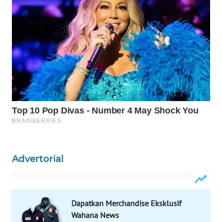
WAHANA
SPORT
WAHANA
UMKM
WAHANA
SELEB
WAHANA
PERSONA
Advertorial
WAHANA
OTOMOTIF
WAHANA
Dapatkan Merchandise Eksklusif
HEALTH
Wahana News