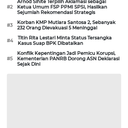
Arnod Sihite Terpilih Aklamasi sebagai
#2
Ketua Umum FSP PPMI SPSI, Hasilkan
SIBARAGAS
Sejumlah Rekomendasi Strategis
NEWS
Korban KMP Mutiara Santosa 2, Sebanyak
#3
232 Orang Dievakuasi 5 Meninggal
METRO
SIANTAR
Titin Rita Lestari Minta Status Tersangka
#4
NEWS
Kasus Suap BPK Dibatalkan
Konflik Kepentingan Jadi Pemicu Korupsi,
METRO
#5
Kementerian PANRB Dorong ASN Deklarasi
MEDAN
Sejak Dini
NEWS
METRO
JAKARTA
NEWS
KRT
NEWS