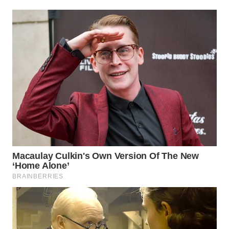
WN
PRIANGAN
TIMUR
WN
SEMARANG
WN
SOLO
WN
BOROBUDUR
WN
MADURA
WN
SURABAYA