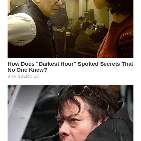
WN
NATUNA
WN
BINTAN
WN
MANDALIKA
WN
LIKUPANG
WN
LABUANBAJO
WN
BORNEO