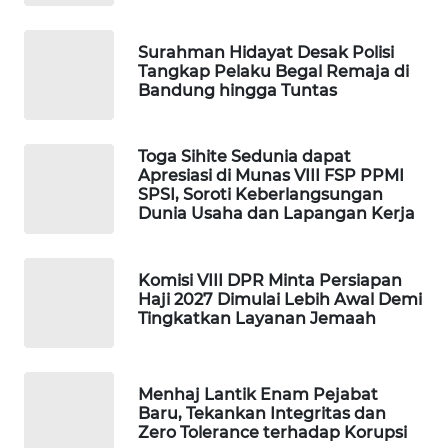
MAWAKA
Surahman Hidayat Desak Polisi
ID
Tangkap Pelaku Begal Remaja di
Bandung hingga Tuntas
MARTABAT
NET
Toga Sihite Sedunia dapat
Apresiasi di Munas VIII FSP PPMI
PLN
SPSI, Soroti Keberlangsungan
WATCH
Dunia Usaha dan Lapangan Kerja
MKLI
Komisi VIII DPR Minta Persiapan
Haji 2027 Dimulai Lebih Awal Demi
LPKKI
Tingkatkan Layanan Jemaah
LKKI
Menhaj Lantik Enam Pejabat
Baru, Tekankan Integritas dan
KOPEKLIN
Zero Tolerance terhadap Korupsi