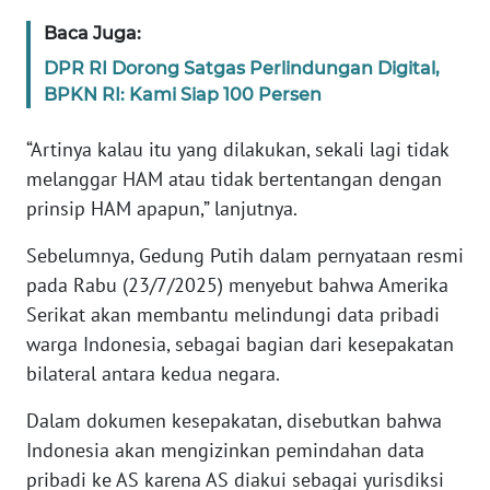
WN
Baca Juga:
BANTEN
DPR RI Dorong Satgas Perlindungan Digital,
BPKN RI: Kami Siap 100 Persen
WN
NTT
“Artinya kalau itu yang dilakukan, sekali lagi tidak
melanggar HAM atau tidak bertentangan dengan
WN
KEPRI
prinsip HAM apapun,” lanjutnya.
Sebelumnya, Gedung Putih dalam pernyataan resmi
WN
pada Rabu (23/7/2025) menyebut bahwa Amerika
PAPUA
Serikat akan membantu melindungi data pribadi
WN
warga Indonesia, sebagai bagian dari kesepakatan
PAPUA
bilateral antara kedua negara.
BARAT
Dalam dokumen kesepakatan, disebutkan bahwa
WN
Indonesia akan mengizinkan pemindahan data
RIAU
pribadi ke AS karena AS diakui sebagai yurisdiksi