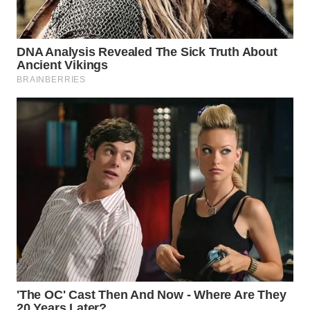
WN
PRIANGAN
TIMUR
WN
SEMARANG
WN
SOLO
WN
BOROBUDUR
WN
MADURA
WN
SURABAYA