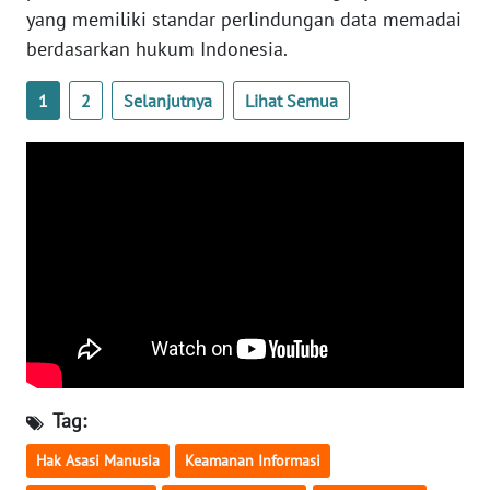
yang memiliki standar perlindungan data memadai
WN
berdasarkan hukum Indonesia.
SERAMBI
1
2
Selanjutnya
Lihat Semua
WN
JAMBI
WN
SULTRA
WN
NTB
WN
SULTENG
Tag:
WN
Hak Asasi Manusia
Keamanan Informasi
SULBAR