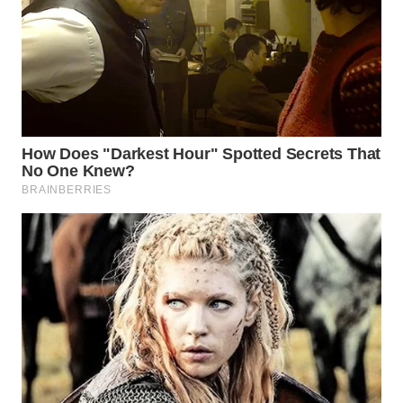
WN
INDRAMAYU
WN
KUNINGAN
WN
MAJALENGKA
WN
SUBANG
WN
SUKABUMI
WN
PURWAKARTA