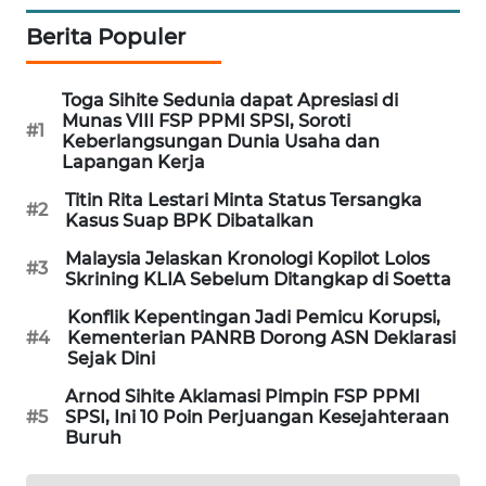
SIBARAGAS
Berita Populer
NEWS
Toga Sihite Sedunia dapat Apresiasi di
METRO
Munas VIII FSP PPMI SPSI, Soroti
#1
SIANTAR
Keberlangsungan Dunia Usaha dan
NEWS
Lapangan Kerja
Titin Rita Lestari Minta Status Tersangka
#2
METRO
Kasus Suap BPK Dibatalkan
MEDAN
Malaysia Jelaskan Kronologi Kopilot Lolos
NEWS
#3
Skrining KLIA Sebelum Ditangkap di Soetta
METRO
Konflik Kepentingan Jadi Pemicu Korupsi,
#4
Kementerian PANRB Dorong ASN Deklarasi
JAKARTA
Sejak Dini
NEWS
Arnod Sihite Aklamasi Pimpin FSP PPMI
#5
SPSI, Ini 10 Poin Perjuangan Kesejahteraan
KRT
Buruh
NEWS