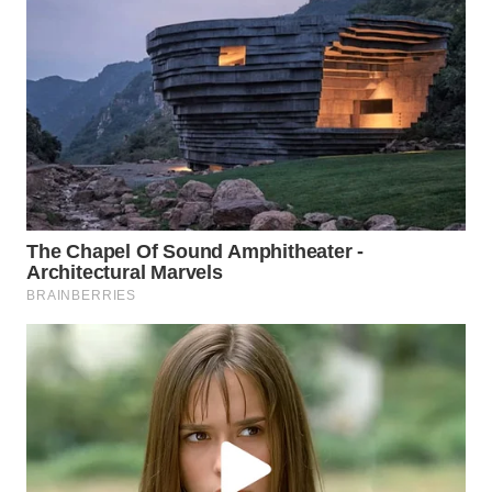
Wahana
Media
Group
WAHANA
NEWS
WAHANA
TANI
WAHANA
ADVOKAT
WAHANA
INFRASTRUKTUR
WAHANA
KONSUMEN