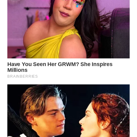
WN
TAPANULI
SELATAN
WN
TANJUNG
LESUNG
WN
KARO
WN
SIMALUNGUN
WN
LABUHANBATU
WN