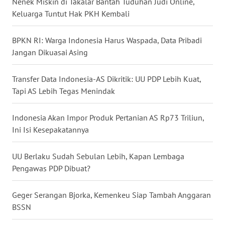
Nenek Miskin di Takalar Bantah Tuduhan Judi Online,
WN
Keluarga Tuntut Hak PKH Kembali
NUSANTARA
BPKN RI: Warga Indonesia Harus Waspada, Data Pribadi
WN
Jangan Dikuasai Asing
JOGJA
Transfer Data Indonesia-AS Dikritik: UU PDP Lebih Kuat,
WN
Tapi AS Lebih Tegas Menindak
JATIM
Indonesia Akan Impor Produk Pertanian AS Rp73 Triliun,
WN
Ini Isi Kesepakatannya
BALI
UU Berlaku Sudah Sebulan Lebih, Kapan Lembaga
WN
Pengawas PDP Dibuat?
KALBAR
Geger Serangan Bjorka, Kemenkeu Siap Tambah Anggaran
WN
BSSN
KALTENG