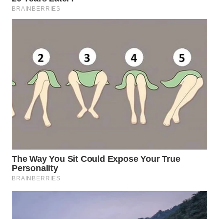
WN
NATUNA
WN
BINTAN
WN
MANDALIKA
WN
LIKUPANG
WN
LABUANBAJO
WN
BORNEO