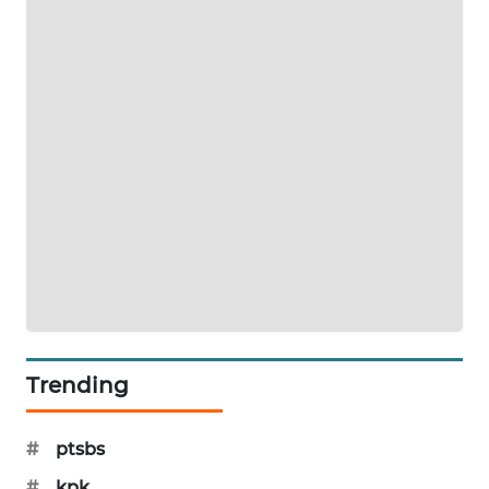
KARING
NEWS
JURNAL
MARITIM
HUMBANG
NEWS
GARONGGANG
NEWS
FISUELRI
ID
Trending
ENERGI
NEWS
#
ptsbs
#
kpk