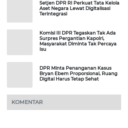
Setjen DPR RI Perkuat Tata Kelola
PORTAL
Aset Negara Lewat Digitalisasi
KONSUMEN
Terintegrasi
FORWAMKI
Komisi III DPR Tegaskan Tak Ada
Surpres Pergantian Kapolri,
ALPERKLINAS
Masyarakat Diminta Tak Percaya
Isu
FORJASIDA
DPR Minta Penanganan Kasus
TAMBANG
Bryan Ebem Proporsional, Ruang
NEWS
Digital Harus Tetap Sehat
SITUNGIR
NEWS
KOMENTAR
SIDIKALANG
NEWS