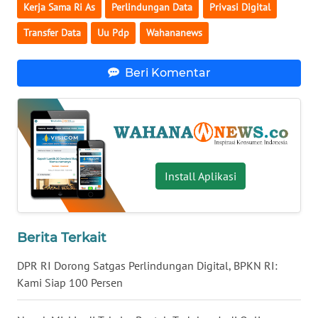
Kerja Sama Ri As
Perlindungan Data
Privasi Digital
WN
Transfer Data
Uu Pdp
Wahananews
BABEL
Beri Komentar
WN
SUMBAR
WN
SUMSEL
Install Aplikasi
WN
BENGKULU
WN
Berita Terkait
LAMPUNG
DPR RI Dorong Satgas Perlindungan Digital, BPKN RI:
Kami Siap 100 Persen
WN
JATENG