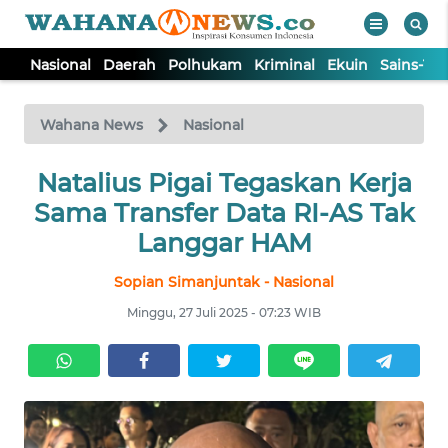
Nasional
Daerah
Polhukam
Kriminal
Ekuin
Sains-Te
WAHANA
Tutup
TV
Wahana News
Nasional
NASIONAL
Natalius Pigai Tegaskan Kerja
Sama Transfer Data RI-AS Tak
DAERAH
Langgar HAM
Sopian Simanjuntak - Nasional
POLHUKAM
Minggu, 27 Juli 2025 - 07:23 WIB
KRIMINAL
EKUIN