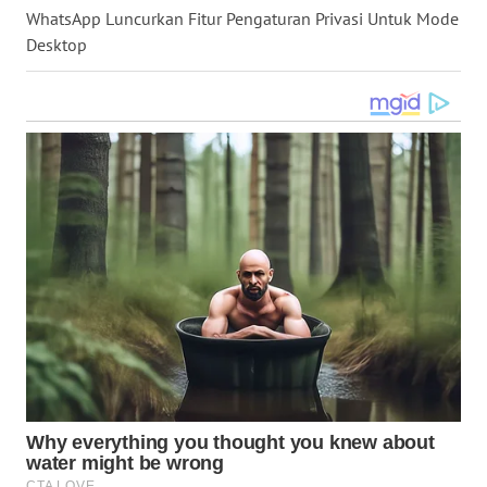
WhatsApp Luncurkan Fitur Pengaturan Privasi Untuk Mode
WN
Desktop
KALTARA
WN
KALSEL
WN
KALTIM
WN
SULSEL
WN
GORONTALO
WN
SULUT