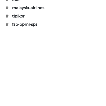
CILEUNGSI
NEWS
#
malaysia-airlines
#
tipikor
BERKAT
#
fsp-ppmi-spsi
NEWS
BERAMPU
NEWS
ANUGERAH
NEWS
AKHLAK
ID
PERAPKI
NEWS