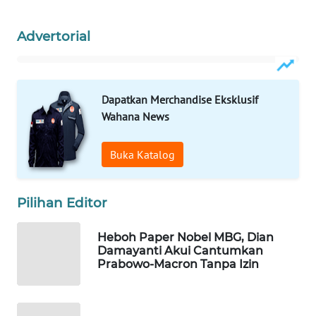
WAHANA
DESA
Advertorial
WISATA
LAPAK
WAHANA
Dapatkan Merchandise Eksklusif
Wahana News
Wahana
Network
Buka Katalog
KONSUMEN
LISTRIK
Pilihan Editor
MASYARAKAT
Heboh Paper Nobel MBG, Dian
KELISTRIKAN
Damayanti Akui Cantumkan
Prabowo-Macron Tanpa Izin
WALINKI
ID