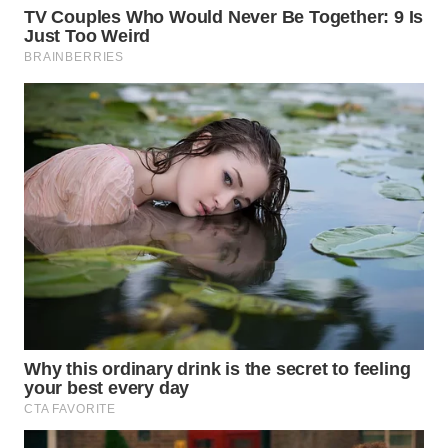
WN
BOGOR
WN
DEPOK
WN
TAPANULI
UTARA
WN
SAMOSIR
WN
PADANG
LAWAS