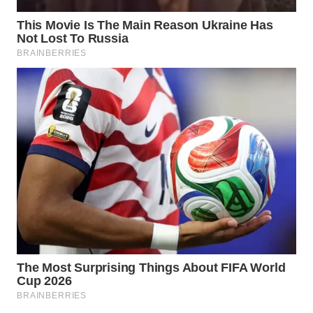
WAHANA
SPORT
WAHANA
UMKM
WAHANA
SELEB
WAHANA
PERSONA
WAHANA
OTOMOTIF
WAHANA
HEALTH