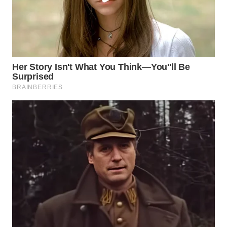
WAHANA
LISTRIK
WAHANA
TRAVEL
WAHANA
TV
WAHANANEWS
ID
WAHANANEWS
CO ID
WAHANANEWS
NET