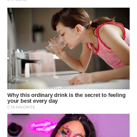
WN
MALUKU
WN
MALUT
WN
DAIRI
WN
DANAU
TOBA
WN
NIAS
WN
LANGKAT