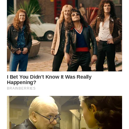
WN
SUMEDANG
WN
CIANJUR
WN
KEPULAUAN
SERIBU
WN
TANGERANG
WN
BINJAI
WN
CIREBON