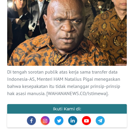
SAINS-TEKNO
KESEHATAN
INTERNASIONAL
SERBA-SERBI
PENDIDIKAN
Di tengah sorotan publik atas kerja sama transfer data
Indonesia-AS, Menteri HAM Natalius Pigai menegaskan
bahwa kesepakatan itu tidak melanggar prinsip-prinsip
OLAHRAGA
hak asasi manusia. [WAHANANEWS.CO/Istimewa].
OPINI
Ikuti Kami di:
EDITORIAL