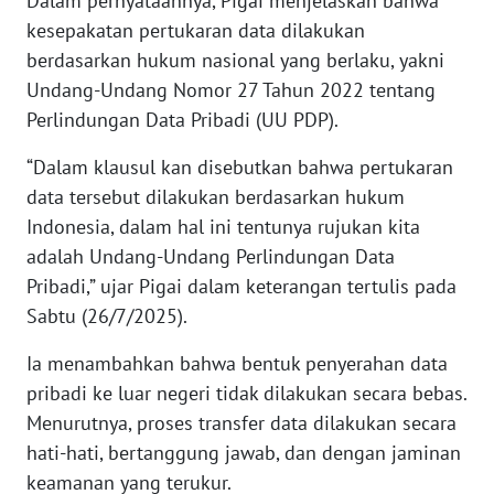
Dalam pernyataannya, Pigai menjelaskan bahwa
kesepakatan pertukaran data dilakukan
KARIR
berdasarkan hukum nasional yang berlaku, yakni
Undang-Undang Nomor 27 Tahun 2022 tentang
DISCLAIMER
Perlindungan Data Pribadi (UU PDP).
“Dalam klausul kan disebutkan bahwa pertukaran
Wahana
News
data tersebut dilakukan berdasarkan hukum
Regional
Indonesia, dalam hal ini tentunya rujukan kita
adalah Undang-Undang Perlindungan Data
WN
Pribadi,” ujar Pigai dalam keterangan tertulis pada
SUMUT
Sabtu (26/7/2025).
WN
Ia menambahkan bahwa bentuk penyerahan data
JAKARTA
pribadi ke luar negeri tidak dilakukan secara bebas.
Menurutnya, proses transfer data dilakukan secara
WN
hati-hati, bertanggung jawab, dan dengan jaminan
JABAR
keamanan yang terukur.