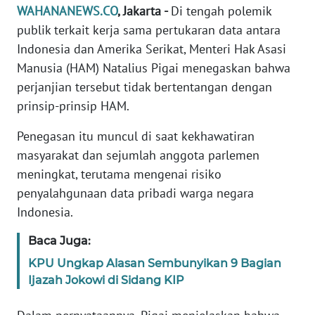
Informasi
WAHANANEWS.CO
, Jakarta -
Di tengah polemik
publik terkait kerja sama pertukaran data antara
INDEKS
Indonesia dan Amerika Serikat, Menteri Hak Asasi
BERITA
Manusia (HAM) Natalius Pigai menegaskan bahwa
perjanjian tersebut tidak bertentangan dengan
KONTAK
KAMI
prinsip-prinsip HAM.
Penegasan itu muncul di saat kekhawatiran
INFO
masyarakat dan sejumlah anggota parlemen
IKLAN
meningkat, terutama mengenai risiko
penyalahgunaan data pribadi warga negara
TENTANG
KAMI
Indonesia.
Baca Juga:
PEDOMAN
MEDIA
KPU Ungkap Alasan Sembunyikan 9 Bagian
SIBER
Ijazah Jokowi di Sidang KIP
REDAKSI