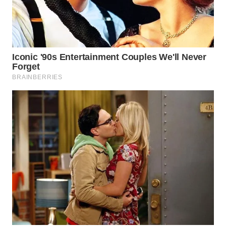
TAPANULI
TENGAH
WN DELI
SERDANG
WN
TEBING
TINGGI
WN
PAKPAK
WN
KARAWANG
WN
BEKASI