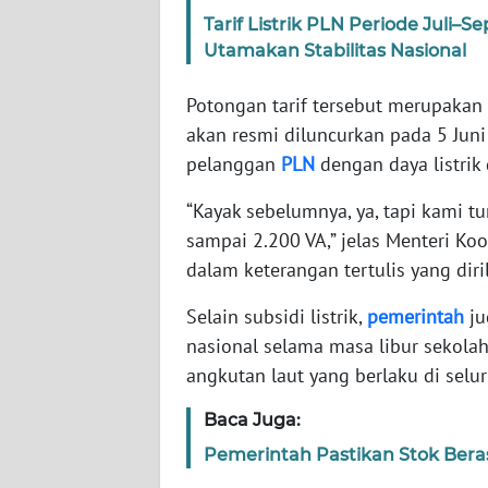
Tarif Listrik PLN Periode Juli
Utamakan Stabilitas Nasional
WN
NTT
Potongan tarif tersebut merupakan
akan resmi diluncurkan pada 5 Juni
WN
KEPRI
pelanggan
PLN
dengan daya listrik
“Kayak sebelumnya, ya, tapi kami t
WN
sampai 2.200 VA,” jelas Menteri Ko
PAPUA
dalam keterangan tertulis yang diri
WN
Selain subsidi listrik,
pemerintah
ju
PAPUA
BARAT
nasional selama masa libur sekolah.
angkutan laut yang berlaku di selu
WN
Baca Juga:
RIAU
Pemerintah Pastikan Stok Bera
WN