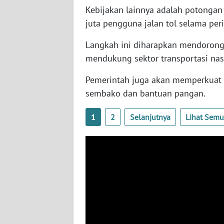
SERAMBI
Kebijakan lainnya adalah potongan 
juta pengguna jalan tol selama pe
WN
Langkah ini diharapkan mendorong 
JAMBI
mendukung sektor transportasi nas
WN
Pemerintah juga akan memperkuat 
SULTRA
sembako dan bantuan pangan.
WN
1
2
Selanjutnya
Lihat Sem
NTB
WN
SULTENG
WN
SULBAR
WN