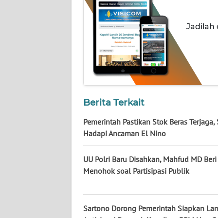
NUSANTARA
Jadilah
WN
JOGJA
WN
JATIM
WN
Berita Terkait
BALI
Pemerintah Pastikan Stok Beras Terjaga, 
Hadapi Ancaman El Nino
WN
KALBAR
UU Polri Baru Disahkan, Mahfud MD Beri 
Menohok soal Partisipasi Publik
WN
KALTENG
Sartono Dorong Pemerintah Siapkan La
WN