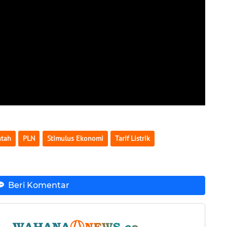
ntah
PLN
Stimulus Ekonomi
Tarif Listrik
Beri Komentar