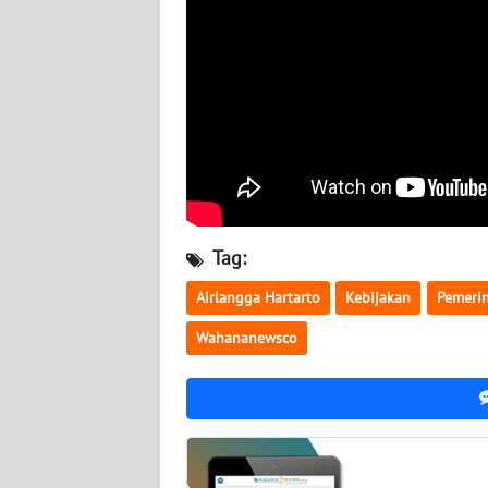
BABEL
WN
SUMBAR
WN
SUMSEL
WN
BENGKULU
Tag:
Airlangga Hartarto
Kebijakan
Pemeri
WN
LAMPUNG
Wahananewsco
WN
JATENG
WN