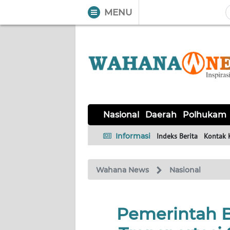
MENU
WAHANA
Tutup
TV
NASIONAL
DAERAH
POLHUKAM
KRIMINAL
EKUIN
SAINS-
KESEHATAN
INTERNASIONAL
Nasional
Daerah
Polhukam
TEKNO
Informasi
Indeks Berita
Kontak 
SERBA-
PENDIDIKAN
OLAHRAGA
OPINI
SERBI
Wahana News
Nasional
EDITORIAL
Pemerintah Be
Informasi