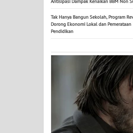
KALTARA
Antisipasi Dampak Kenaikan BBM Non S
WN
Tak Hanya Bangun Sekolah, Program Revi
KALSEL
Dorong Ekonomi Lokal dan Pemerataan
Pendidikan
WN
KALTIM
WN
SULSEL
WN
GORONTALO
WN
SULUT
WN
MALUKU