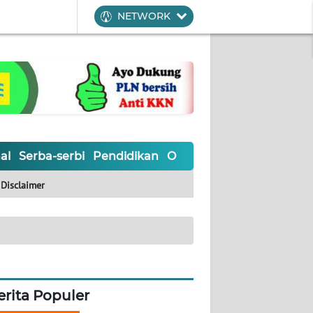
NETWORK
al
Serba-serbi
Pendidikan
Olahraga
Opini
Editoria
Disclaimer
erita Populer