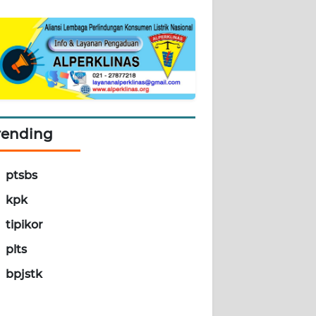
rending
ptsbs
kpk
tipikor
plts
bpjstk