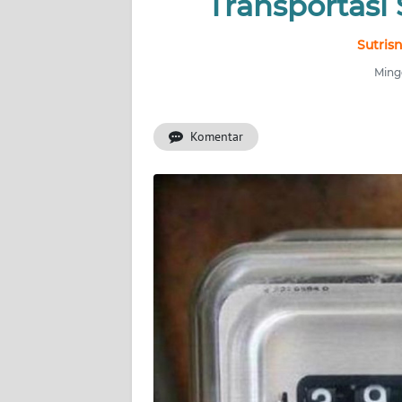
Transportasi
INDEKS
BERITA
Sutris
Mingg
KONTAK
KAMI
Komentar
INFO
IKLAN
TENTANG
KAMI
PEDOMAN
MEDIA
SIBER
REDAKSI