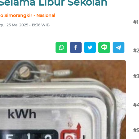
 Selama Libur Sekolah
no Simorangkir - Nasional
#1
u, 25 Mei 2025 - 19:36 WIB
#
#
#
#