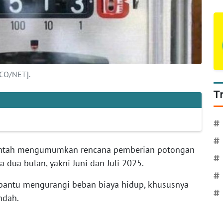
.CO/NET].
T
#
#
intah mengumumkan rencana pemberian potongan
#
ma dua bulan, yakni Juni dan Juli 2025.
#
mbantu mengurangi beban biaya hidup, khususnya
#
ndah.