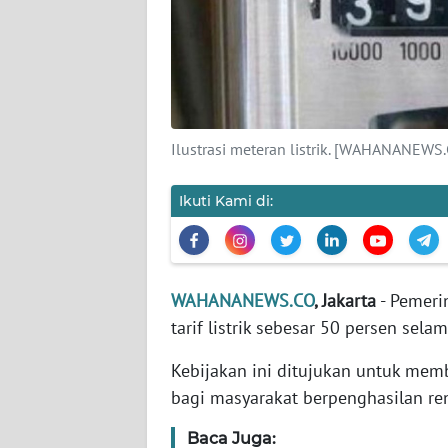
KARIR
DISCLAIMER
Wahana
News
Ilustrasi meteran listrik. [WAHANANEWS
Regional
Ikuti Kami di:
WN
SUMUT
WN
JAKARTA
WAHANANEWS.CO
, Jakarta
- Pemer
tarif listrik sebesar 50 persen sela
WN
Kebijakan ini ditujukan untuk me
JABAR
bagi masyarakat berpenghasilan re
WN
Baca Juga:
BANTEN