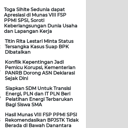
Toga Sihite Sedunia dapat
Apresiasi di Munas VIII FSP
PPMI SPSI, Soroti
Keberlangsungan Dunia Usaha
dan Lapangan Kerja
Titin Rita Lestari Minta Status
2
Tersangka Kasus Suap BPK
Dibatalkan
Konflik Kepentingan Jadi
Pemicu Korupsi, Kementerian
3
PANRB Dorong ASN Deklarasi
Sejak Dini
Siapkan SDM Untuk Transisi
Energi, PLN dan IT PLN Beri
4
Pelatihan Energi Terbarukan
Bagi Siswa SMA
Hasil Munas VIII FSP PPMI SPSI
5
Rekomendasikan BPJSTK Tidak
Berada di Bawah Danantara