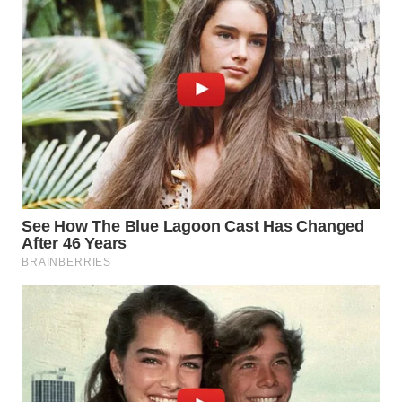
WN
MALUKU
WN
MALUT
WN
DAIRI
WN
DANAU
TOBA
WN
NIAS
WN
LANGKAT