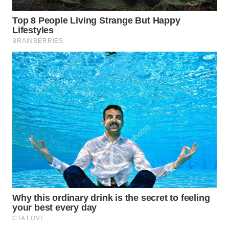
WAHANA
LISTRIK
WAHANA
TRAVEL
WAHANA
TV
WAHANANEWS
ID
WAHANANEWS
CO ID
WAHANANEWS
NET