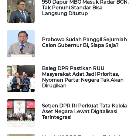
950 Dapur MBG Masuk Radar BGN,
WAHANA
Tak Penuhi Standar Bisa
DESA
Langsung Ditutup
WISATA
LAPAK
Prabowo Sudah Panggil Sejumlah
WAHANA
Calon Gubernur BI, Siapa Saja?
Wahana
Network
Baleg DPR Pastikan RUU
Masyarakat Adat Jadi Prioritas,
KONSUMEN
Nyoman Parta: Negara Tak Akan
LISTRIK
Dirugikan
MASYARAKAT
Setjen DPR RI Perkuat Tata Kelola
KELISTRIKAN
Aset Negara Lewat Digitalisasi
Terintegrasi
WALINKI
ID