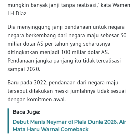
mungkin banyak janji tanpa realisasi," kata Wamen
LH Diaz.
KARIR
Dia menyinggung janji pendanaan untuk negara-
DISCLAIMER
negara berkembang dari negara maju sebesar 30
miliar dolar AS per tahun yang seharusnya
Wahana
ditingkatkan menjadi 100 miliar dolar AS.
News
Regional
Pendanaan jangka panjang itu tidak terealisasi
sampai 2020.
WN
Baru pada 2022, pendanaan dari negara maju
SUMUT
tersebut dilakukan meski jumlahnya tidak sesuai
dengan komitmen awal.
WN
JAKARTA
Baca Juga:
WN
Debut Manis Neymar di Piala Dunia 2026, Air
JABAR
Mata Haru Warnai Comeback