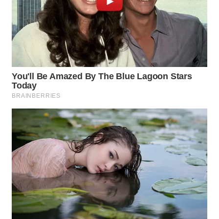
WN
TAPANULI
SELATAN
WN
TANJUNG
LESUNG
WN
KARO
WN
SIMALUNGUN
WN
LABUHANBATU
WN