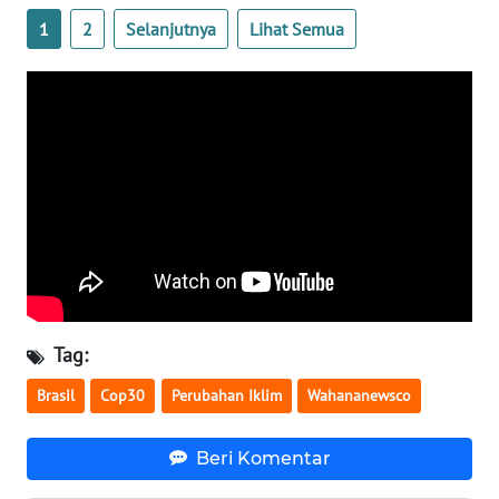
1
2
Selanjutnya
Lihat Semua
WN
SERAMBI
WN
JAMBI
WN
SULTRA
WN
NTB
Tag:
WN
SULTENG
Brasil
Cop30
Perubahan Iklim
Wahananewsco
WN
Beri Komentar
SULBAR