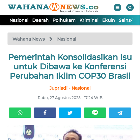
Nasional
Daerah
Polhukam
Kriminal
Ekuin
Sains-Te
WAHANA
Tutup
TV
Wahana News
Nasional
Pemerintah Konsolidasikan Isu
NASIONAL
untuk Dibawa ke Konferensi
DAERAH
Perubahan Iklim COP30 Brasil
Jupriadi - Nasional
POLHUKAM
Rabu, 27 Agustus 2025 - 17:24 WIB
KRIMINAL
EKUIN