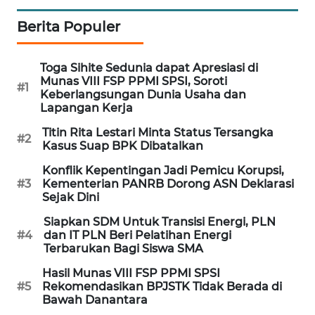
PORTAL
Berita Populer
KONSUMEN
FORWAMKI
Toga Sihite Sedunia dapat Apresiasi di
Munas VIII FSP PPMI SPSI, Soroti
#1
Keberlangsungan Dunia Usaha dan
ALPERKLINAS
Lapangan Kerja
Titin Rita Lestari Minta Status Tersangka
#2
FORJASIDA
Kasus Suap BPK Dibatalkan
Konflik Kepentingan Jadi Pemicu Korupsi,
TAMBANG
#3
Kementerian PANRB Dorong ASN Deklarasi
NEWS
Sejak Dini
Siapkan SDM Untuk Transisi Energi, PLN
SITUNGIR
#4
dan IT PLN Beri Pelatihan Energi
NEWS
Terbarukan Bagi Siswa SMA
Hasil Munas VIII FSP PPMI SPSI
SIDIKALANG
#5
Rekomendasikan BPJSTK Tidak Berada di
NEWS
Bawah Danantara