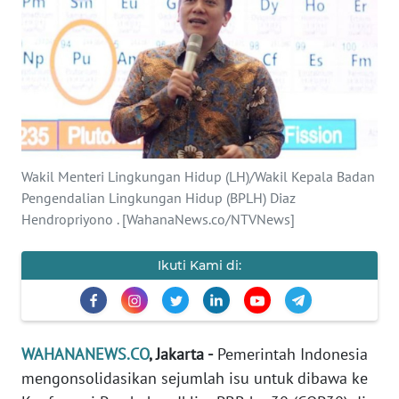
SAINS-TEKNO
KESEHATAN
INTERNASIONAL
SERBA-SERBI
Wakil Menteri Lingkungan Hidup (LH)/Wakil Kepala Badan
Pengendalian Lingkungan Hidup (BPLH) Diaz
PENDIDIKAN
Hendropriyono . [WahanaNews.co/NTVNews]
OLAHRAGA
Ikuti Kami di:
OPINI
WAHANANEWS.CO
, Jakarta -
Pemerintah Indonesia
EDITORIAL
mengonsolidasikan sejumlah isu untuk dibawa ke