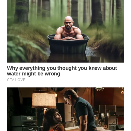
WN
NATUNA
WN
BINTAN
WN
MANDALIKA
WN
LIKUPANG
WN
LABUANBAJO
WN
BORNEO