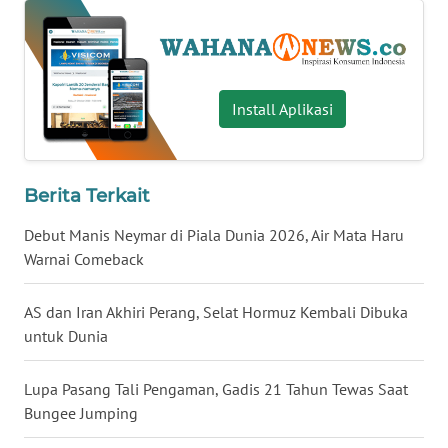
WN
BABEL
WN
Install Aplikasi
SUMBAR
WN
Berita Terkait
SUMSEL
Debut Manis Neymar di Piala Dunia 2026, Air Mata Haru
WN
Warnai Comeback
BENGKULU
AS dan Iran Akhiri Perang, Selat Hormuz Kembali Dibuka
WN
untuk Dunia
LAMPUNG
Lupa Pasang Tali Pengaman, Gadis 21 Tahun Tewas Saat
WN
Bungee Jumping
JATENG