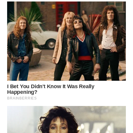
WN
BOGOR
WN
DEPOK
WN
TAPANULI
UTARA
WN
SAMOSIR
WN
PADANG
LAWAS