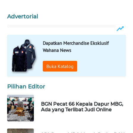
WAHANA
SPORT
Advertorial
WAHANA
UMKM
Dapatkan Merchandise Eksklusif
Wahana News
WAHANA
SELEB
Buka Katalog
WAHANA
PERSONA
Pilihan Editor
WAHANA
OTOMOTIF
BGN Pecat 66 Kepala Dapur MBG,
Ada yang Terlibat Judi Online
WAHANA
HEALTH