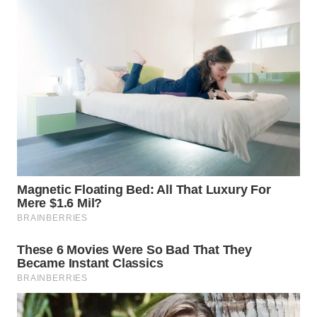
WN
KALTARA
WN
KALSEL
WN
KALTIM
WN
SULSEL
WN
GORONTALO
WN
SULUT