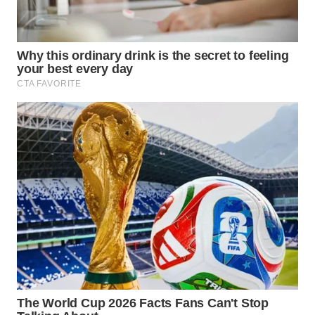
WN
INDRAMAYU
WN
KUNINGAN
WN
MAJALENGKA
WN
SUBANG
WN
SUKABUMI
WN
PURWAKARTA