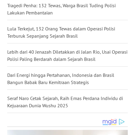
Tragedi Penha: 132 Tewas, Warga Brasil Tuding Polisi
WN
Lakukan Pembantaian
NUSANTARA
Lula Terkejut, 132 Orang Tewas dalam Operasi Polisi
WN
Terburuk Sepanjang Sejarah Brasil
JOGJA
Lebih dari 40 Jenazah Diletakkan di Jalan Rio, Usai Operasi
WN
JATIM
Polisi Paling Berdarah dalam Sejarah Brasil
WN
Dari Energi hingga Pertahanan, Indonesia dan Brasil
BALI
Bangun Babak Baru Kemitraan Strategis
WN
Seraf Naro Cetak Sejarah, Raih Emas Perdana Individu di
KALBAR
Kejuaraan Dunia Wushu 2025
WN
KALTENG