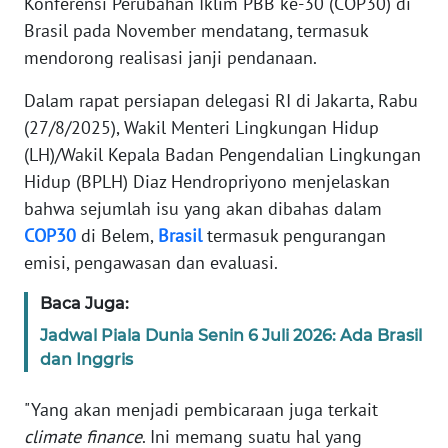
Konferensi Perubahan Iklim PBB ke-30 (COP30) di
Informasi
Brasil pada November mendatang, termasuk
INDEKS
mendorong realisasi janji pendanaan.
BERITA
Dalam rapat persiapan delegasi RI di Jakarta, Rabu
KONTAK
(27/8/2025), Wakil Menteri Lingkungan Hidup
KAMI
(LH)/Wakil Kepala Badan Pengendalian Lingkungan
Hidup (BPLH) Diaz Hendropriyono menjelaskan
INFO
bahwa sejumlah isu yang akan dibahas dalam
IKLAN
COP30
di Belem,
Brasil
termasuk pengurangan
emisi, pengawasan dan evaluasi.
TENTANG
KAMI
Baca Juga:
Jadwal Piala Dunia Senin 6 Juli 2026: Ada Brasil
PEDOMAN
dan Inggris
MEDIA
SIBER
"Yang akan menjadi pembicaraan juga terkait
climate finance
. Ini memang suatu hal yang
REDAKSI