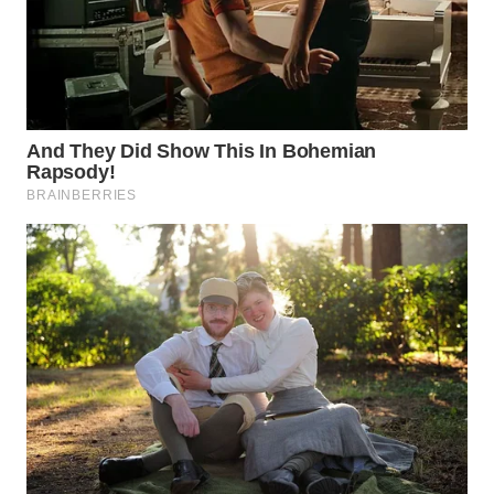
Wahana
Media
Group
WAHANA
NEWS
WAHANA
TANI
WAHANA
ADVOKAT
WAHANA
INFRASTRUKTUR
WAHANA
KONSUMEN