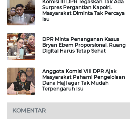
Komisi III DPR Tegaskan Tak Ada
Surpres Pergantian Kapolri,
MAWAKA
Masyarakat Diminta Tak Percaya
ID
Isu
MARTABAT
DPR Minta Penanganan Kasus
NET
Bryan Ebem Proporsional, Ruang
Digital Harus Tetap Sehat
PLN
WATCH
Anggota Komisi VIII DPR Ajak
Masyarakat Pahami Pengelolaan
MKLI
Dana Haji agar Tak Mudah
Terpengaruh Isu
LPKKI
KOMENTAR
LKKI
KOPEKLIN