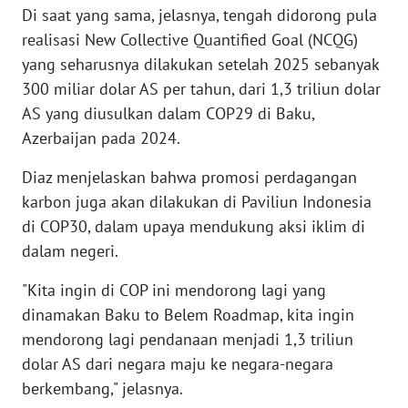
Di saat yang sama, jelasnya, tengah didorong pula
WN
BANTEN
realisasi New Collective Quantified Goal (NCQG)
yang seharusnya dilakukan setelah 2025 sebanyak
WN
300 miliar dolar AS per tahun, dari 1,3 triliun dolar
NTT
AS yang diusulkan dalam COP29 di Baku,
Azerbaijan pada 2024.
WN
KEPRI
Diaz menjelaskan bahwa promosi perdagangan
karbon juga akan dilakukan di Paviliun Indonesia
WN
di COP30, dalam upaya mendukung aksi iklim di
PAPUA
dalam negeri.
WN
"Kita ingin di COP ini mendorong lagi yang
PAPUA
dinamakan Baku to Belem Roadmap, kita ingin
BARAT
mendorong lagi pendanaan menjadi 1,3 triliun
dolar AS dari negara maju ke negara-negara
WN
berkembang," jelasnya.
RIAU