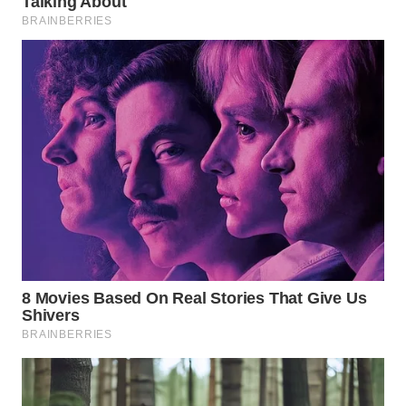
WN
PRIANGAN
TIMUR
WN
SEMARANG
WN
SOLO
WN
BOROBUDUR
WN
MADURA
WN
SURABAYA