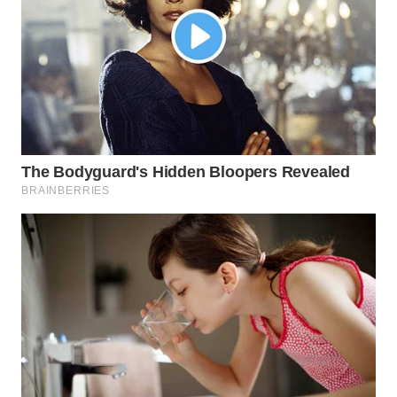
WN
SUMEDANG
WN
CIANJUR
WN
KEPULAUAN
SERIBU
WN
TANGERANG
WN
BINJAI
WN
CIREBON