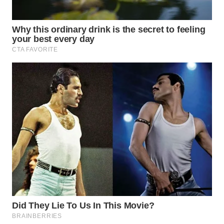
TAPANULI
TENGAH
WN DELI
SERDANG
WN
TEBING
TINGGI
WN
PAKPAK
WN
KARAWANG
WN
BEKASI