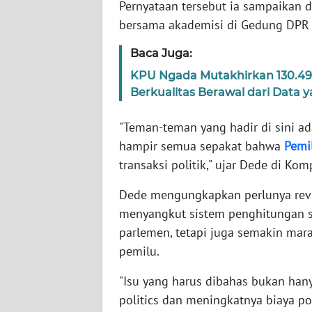
Pernyataan tersebut ia sampaikan
bersama akademisi di Gedung DPR RI
WN
NTT
Baca Juga:
KPU Ngada Mutakhirkan 130.490
WN
Berkualitas Berawal dari Data 
KEPRI
"Teman-teman yang hadir di sini ad
WN
hampir semua sepakat bahwa
Pemi
PAPUA
transaksi politik," ujar Dede di Ko
WN
Dede mengungkapkan perlunya revi
PAPUA
menyangkut sistem penghitungan s
BARAT
parlemen, tetapi juga semakin mara
pemilu.
WN
RIAU
"Isu yang harus dibahas bukan han
politics dan meningkatnya biaya pol
WN