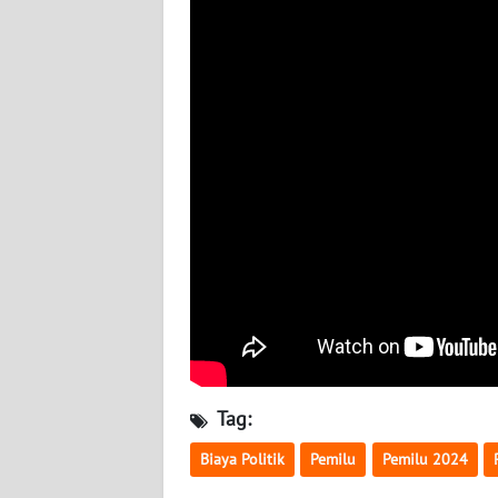
BABEL
WN
SUMBAR
WN
SUMSEL
WN
BENGKULU
WN
LAMPUNG
WN
Tag:
JATENG
Biaya Politik
Pemilu
Pemilu 2024
WN