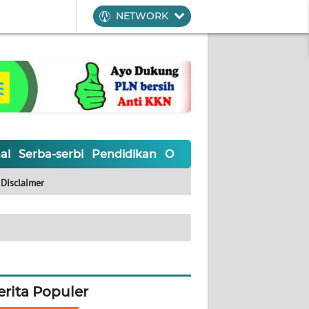
NETWORK
al
Serba-serbi
Pendidikan
Olahraga
Opini
Editoria
Disclaimer
erita Populer