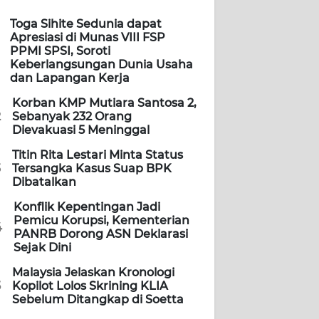
Toga Sihite Sedunia dapat
Apresiasi di Munas VIII FSP
PPMI SPSI, Soroti
Keberlangsungan Dunia Usaha
dan Lapangan Kerja
Korban KMP Mutiara Santosa 2,
2
Sebanyak 232 Orang
Dievakuasi 5 Meninggal
Titin Rita Lestari Minta Status
3
Tersangka Kasus Suap BPK
Dibatalkan
Konflik Kepentingan Jadi
Pemicu Korupsi, Kementerian
4
PANRB Dorong ASN Deklarasi
Sejak Dini
Malaysia Jelaskan Kronologi
5
Kopilot Lolos Skrining KLIA
Sebelum Ditangkap di Soetta