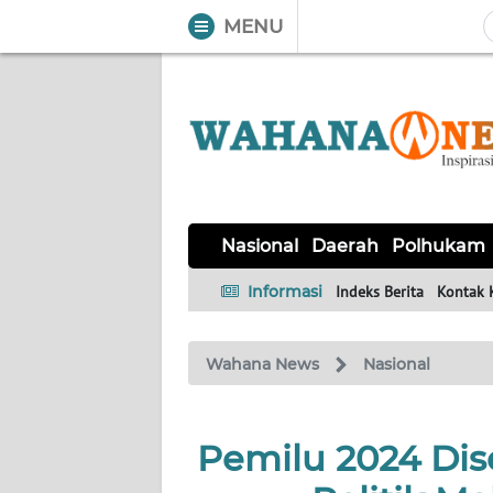
MENU
WAHANA
Tutup
TV
NASIONAL
DAERAH
POLHUKAM
KRIMINAL
EKUIN
SAINS-
KESEHATAN
INTERNASIONAL
Nasional
Daerah
Polhukam
TEKNO
Informasi
Indeks Berita
Kontak 
SERBA-
PENDIDIKAN
OLAHRAGA
OPINI
SERBI
Wahana News
Nasional
EDITORIAL
Pemilu 2024 Dise
Informasi