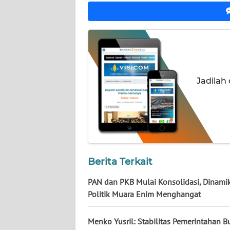
NUSANTARA
WN
JOGJA
WN
JATIM
Jadilah
WN
BALI
WN
KALBAR
Berita Terkait
PAN dan PKB Mulai Konsolidasi, Dinami
WN
KALTENG
Politik Muara Enim Menghangat
WN
Menko Yusril: Stabilitas Pemerintahan 