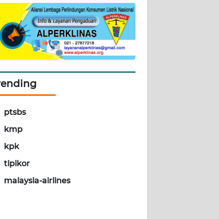
rending
ptsbs
kmp
kpk
tipikor
malaysia-airlines