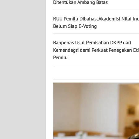
KALTARA
Ditentukan Ambang Batas
WN
RUU Pemilu Dibahas, Akademisi Nilai In
KALSEL
Belum Siap E-Voting
WN
Bappenas Usul Pemisahan DKPP dari
KALTIM
Kemendagri demi Perkuat Penegakan Eti
Pemilu
WN
SULSEL
WN
GORONTALO
WN
SULUT
WN
MALUKU