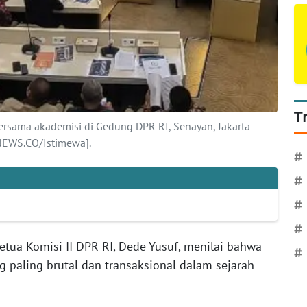
T
sama akademisi di Gedung DPR RI, Senayan, Jakarta
NEWS.CO/Istimewa].
#
#
#
#
etua Komisi II DPR RI, Dede Yusuf, menilai bahwa
#
 paling brutal dan transaksional dalam sejarah