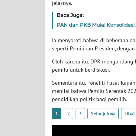
jelasnya.
SERAMBI
Baca Juga:
WN
PAN dan PKB Mulai Konsolidasi
JAMBI
Ia menyoroti bahwa di beberapa dae
WN
seperti Pemilihan Presiden, dengan 
SULTRA
Oleh karena itu, DPR mengundang
WN
pemilu untuk berdiskusi.
NTB
Sementara itu, Peneliti Pusat Kajian 
WN
menilai bahwa Pemilu Serentak 20
SULTENG
pendidikan politik bagi pemilih.
WN
1
2
3
Selanjutnya
Liha
SULBAR
WN