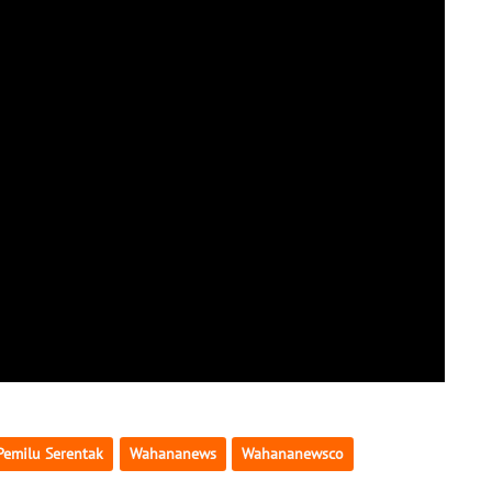
Pemilu Serentak
Wahananews
Wahananewsco