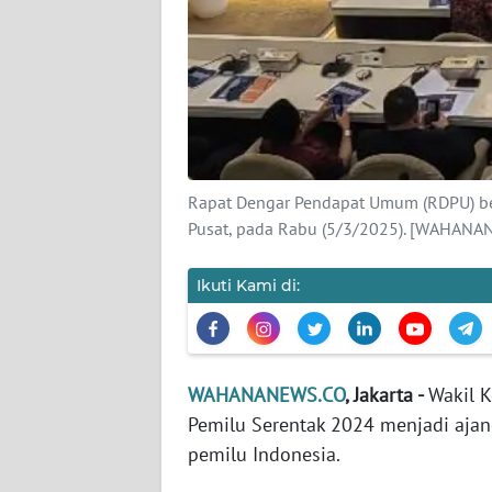
KARIR
DISCLAIMER
Wahana
News
Regional
Rapat Dengar Pendapat Umum (RDPU) ber
WN
Pusat, pada Rabu (5/3/2025). [WAHANA
SUMUT
Ikuti Kami di:
WN
JAKARTA
WN
WAHANANEWS.CO
, Jakarta -
Wakil K
JABAR
Pemilu Serentak 2024 menjadi ajang
pemilu Indonesia.
WN
BANTEN