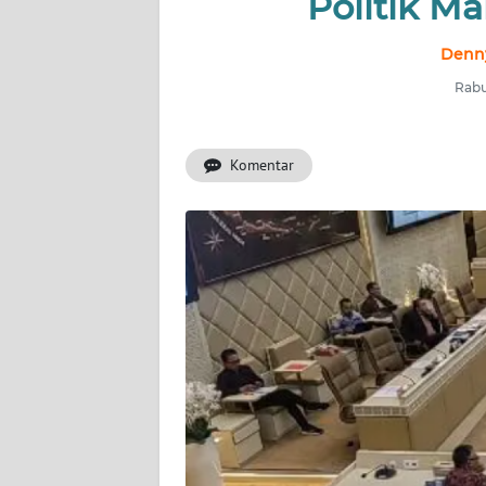
Politik Ma
INDEKS
BERITA
Denny
Rabu
KONTAK
KAMI
Komentar
INFO
IKLAN
TENTANG
KAMI
PEDOMAN
MEDIA
SIBER
REDAKSI